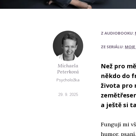
Z AUDIOBOOKU:
ZE SERIÁLU:
MOJE
Než pro mě
Michaela
Peterková
někdo do f
Psycholožka
života pro
zemětřesení
29. 9. 2025
a ještě si 
Fungují mi vš
humor, psaní