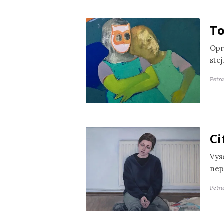
To
Opr
ste
Petr
Ci
Vyso
nep
Petra