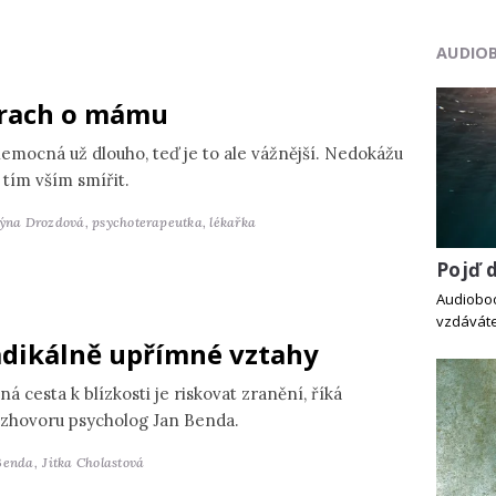
AUDIO
rach o mámu
nemocná už dlouho, teď je to ale vážnější. Nedokážu
 tím vším smířit.
týna Drozdová,
psychoterapeutka, lékařka
Pojď 
Audiobook
vzdáváte
dikálně upřímné vztahy
ná cesta k blízkosti je riskovat zranění, říká
ozhovoru psycholog Jan Benda.
Benda,
Jitka Cholastová