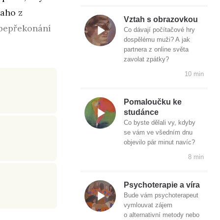
laho z
Vztah s obrazovkou
sebepřekonání
Co dávají počítačové hry
dospělému muži? A jak
partnera z online světa
zavolat zpátky?
10 min
Pomaloučku ke
studánce
Co byste dělali vy, kdyby
se vám ve všedním dnu
objevilo pár minut navíc?
8 min
Psychoterapie a víra
Bude vám psychoterapeut
vymlouvat zájem
o alternativní metody nebo