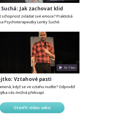
 Suchá: Jak zachovat klid
lit schopnost zvládat své emoce? Praktická
a Psychoterapeutky Lenky Suché.
1h 15m
jtko: Vztahové pasti
amená, když se ve vztahu nudíte? Odpověď
jtka vás možná překvapí.
Otevřít video sekci