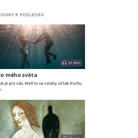
BOOKY K POSLECHU
1h 49m
do mého světa
 je pro vás, kteří to se vztahy už tak trochu
.