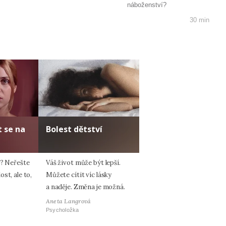
náboženství?
30 min
 se na
Bolest dětství
a? Neřešte
Váš život může být lepší.
st, ale to,
Můžete cítit víc lásky
a naděje. Změna je možná.
Aneta Langrová
Psycholožka