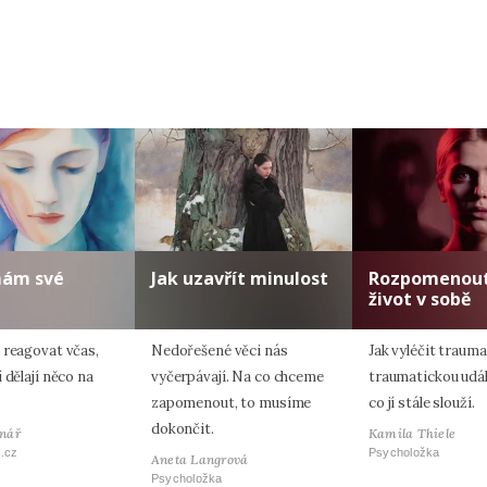
Zadáním e-mailu souhlasíte se zpracováním osobních údajů.
ám své
Jak uzavřít minulost
Rozpomenout
život v sobě
 reagovat včas,
Nedořešené věci nás
Jak vyléčit traum
 dělají něco na
vyčerpávají. Na co chceme
traumatickou událo
zapomenout, to musíme
co jí stále slouží.
dokončit.
nář
Kamila Thiele
.cz
Psycholožka
Aneta Langrová
Psycholožka