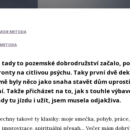
MOJE METODA
 METODA
 tady to pozemské dobrodružství začalo, po
ronty na citlivou psýchu. Taky první dvě d
 mě byly něco jako snaha stavět dům uprost
. Takže přicházet na to, jak s touhle výbav
tady tu jízdu i užít, jsem musela odjakživa.
echny takové ty klasiky: moje smečka, pohyb, práce,
, improvizace, spirituální přesah… Večer mám dobrý 