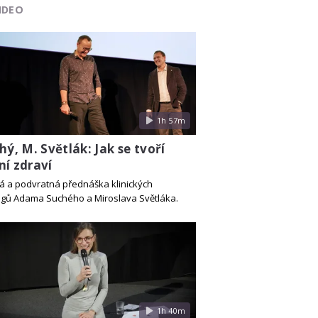
IDEO
1h 57m
hý, M. Světlák: Jak se tvoří
ní zdraví
á a podvratná přednáška klinických
gů Adama Suchého a Miroslava Světláka.
1h 40m