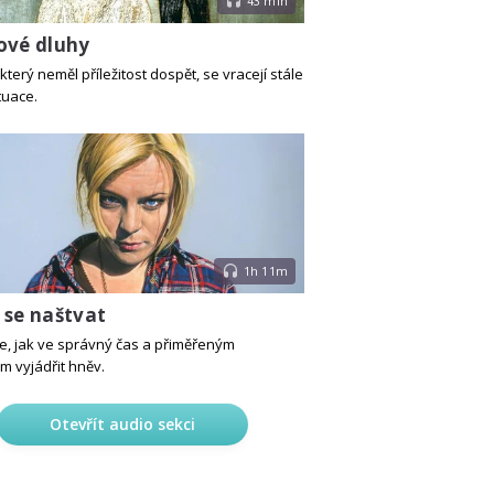
43 min
ové dluhy
který neměl příležitost dospět, se vracejí stále
tuace.
1h 11m
 se naštvat
e, jak ve správný čas a přiměřeným
 vyjádřit hněv.
Otevřít audio sekci