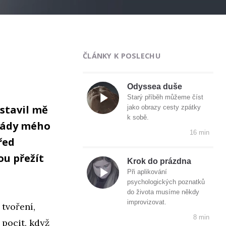
ČLÁNKY K POSLECHU
Odyssea duše
Starý příběh můžeme číst
stavil mě
jako obrazy cesty zpátky
k sobě.
ekády mého
16 min
řed
ou přežít
Krok do prázdna
Při aplikování
psychologických poznatků
do života musíme někdy
improvizovat.
 tvoření,
8 min
pocit, když