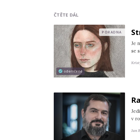
ČTĚTE DÁL
St
PORADNA
Je 
se s
Kris
odemčené
Ra
Jedi
v r
Jan 