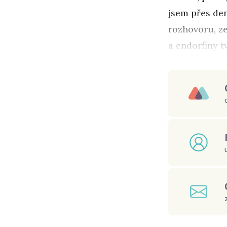
jsem přes de
rozhovoru, ze
a endorfiny t