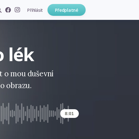
Přihlásit
Předplatné
 lék
 o mou duševní
o obrazu.
8:01