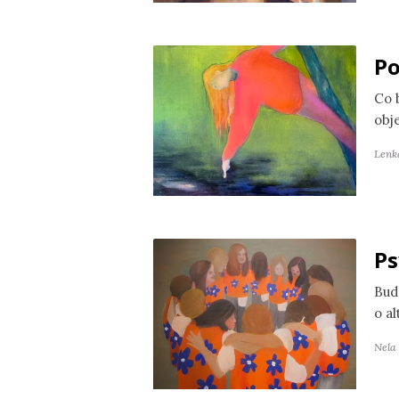
Po
Co 
obj
Lenk
Ps
Bud
o a
Nela