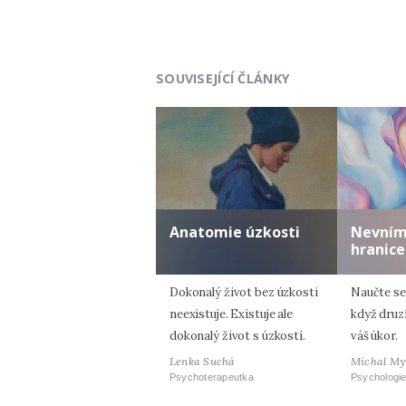
SOUVISEJÍCÍ ČLÁNKY
Anatomie úzkosti
Nevním
hranice
Dokonalý život bez úzkosti
Naučte se
neexistuje. Existuje ale
když druzí
dokonalý život s úzkostí.
váš úkor.
Lenka Suchá
Michal My
Psychoterapeutka
Psychologie