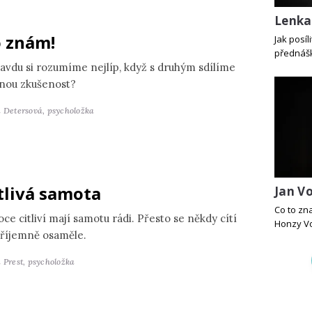
Lenka
 znám!
Jak posí
přednášk
avdu si rozumíme nejlíp, když s druhým sdílíme
jnou zkušenost?
a Detersová,
psycholožka
tlivá samota
Jan Vo
Co to zn
ce citliví mají samotu rádi. Přesto se někdy cítí
Honzy Vo
říjemně osaměle.
 Prest,
psycholožka