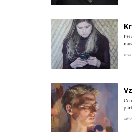
Kr
Při
mus
Jitk
Vz
Co 
par
Alžb