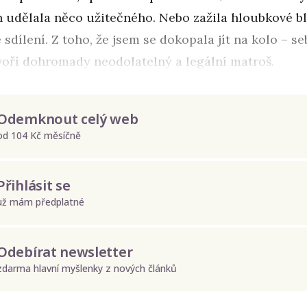
n udělala něco užitečného. Nebo zažila hloubkové b
 sdílení. Z toho, že jsem se dokopala jít na kolo – 
voří dohromady neodolatelný a legální matroš.
Odemknout celý web
od 104 Kč měsíčně
Přihlásit se
už mám předplatné
Odebírat newsletter
zdarma hlavní myšlenky z nových článků
Odeslat