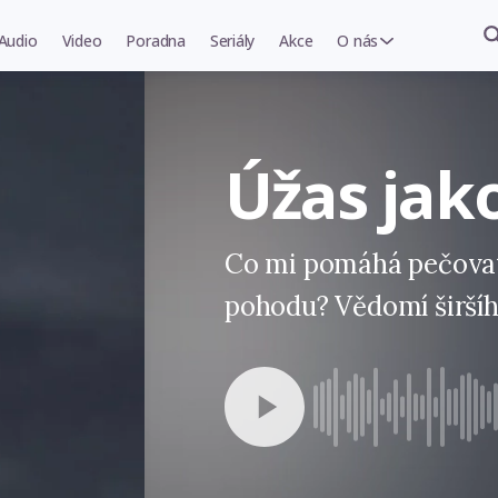
Audio
Video
Poradna
Seriály
Akce
O nás
Úžas jako
Co mi pomáhá pečovat
pohodu? Vědomí širšíh