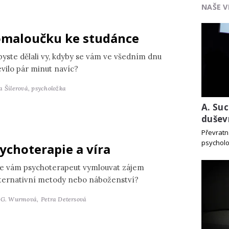
NAŠE V
maloučku ke studánce
byste dělali vy, kdyby se vám ve všedním dnu
evilo pár minut navíc?
a Šilerová,
psycholožka
A. Suc
dušev
Převratn
psycholo
ychoterapie a víra
e vám psychoterapeut vymlouvat zájem
lternativní metody nebo náboženství?
 G. Wurmová,
Petra Detersová