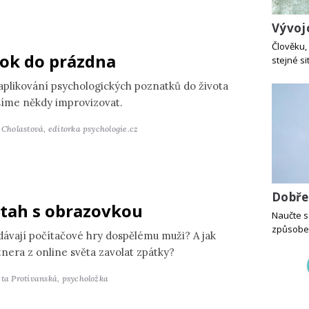
Vývoj
Člověku, 
ok do prázdna
stejné si
 aplikování psychologických poznatků do života
íme někdy improvizovat.
a Cholastová,
editorka psychologie.cz
Dobře
tah s obrazovkou
Naučte s
způsobem
dávají počítačové hry dospělému muži? A jak
tnera z online světa zavolat zpátky?
ěta Protivanská,
psycholožka