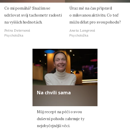
Co mi pomáhá? Snažím se
Úraz mě na čas připravil
udržovat svůj tachometr radosti
o milovanou aktivitu. Co teď
na vyšších hodnotách.
můžu dělat pro svou pohodu?
Petra Detersová
Aneta Langrová
Psycholožka
Psycholožka
Na chvíli sama
Můj recept na péči o svou
duševní pohodu zahrnuje ty
nejobyčejnější věci.