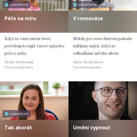
odemčené
odemčené
Péče na míru
V rovnováze
Když se vám změní život,
Někdy pro svou duševní pohodu
potřebujete najít i nové způsoby
uděláme nejvíc, když se
péče o sebe.
odhodláme něčeho ubrat.
Šárka Hrabovská
Hana Štráfeldová
Psychoterapeutka
Psychoterapeutka
odemčené
Tak akorát
Umění vypnout