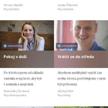
Tereza Sladká
Lenka Šilerová
Psycholožka
Psycholožka
odemčené
odemčené
Pokoj v duši
Vrátit se do středu
Po třicítce jsem od základů
Abychom mohli plně využít čas
změnila svůj život, aby byl
svého života, potřebujeme v něm
v souladu s mojí duší.
být přítomní.
Dominika Čechová
Michal Petr
Psychoterapeutka
Psycholog