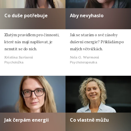
Co duše potřebuje
Aby nevyhaslo
Zlatým pravidlem pro činnosti,
Jak se starám o své zásoby
které nás mají naplňovat, je
duševní energie? Přikládám po
nenutit se do nich.
malých větvičkách.
Kristina Sarisová
Nela G. Wurmová
Psycholožka
Psychoterapeutka
Jak čerpám energii
Co vlastně můžu