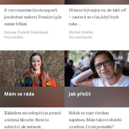
K vyrovnanému životu nepatří
Učím se být nejen on, ale také off
jen drobné radosti. Pomůže i pár
– zastavit se včas, když bych
minut frflání.
toho …
Zuzana Čechák Tomášková
Michal Dvořák
Psycholožka
Psychoterapeut
Mám se ráda
Jak přežít
Základem mé sebepéče je prostá
Někdy se sype všechno
a účinná filozofie. Není to
najednou. Mám takové období
sobectví, ale nutnost.
za sebou. Co mi pomohlo?