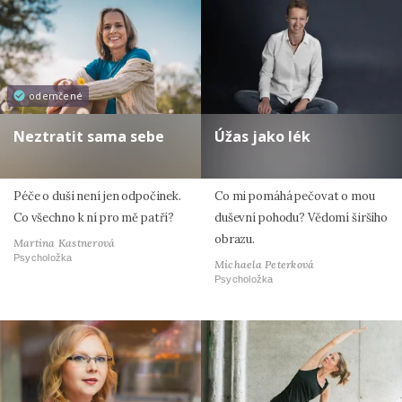
odemčené
Neztratit sama sebe
Úžas jako lék
Péče o duši není jen odpočinek.
Co mi pomáhá pečovat o mou
Co všechno k ní pro mě patří?
duševní pohodu? Vědomí širšího
obrazu.
Martina Kastnerová
Psycholožka
Michaela Peterková
Psycholožka