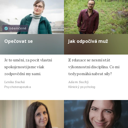
odemčené
Opečovat se
Jak odpočívá muž
Je to umění, za pocit vlastní
Z relaxace se nesmí stát
spokojenosti jsme však
výkonnostní disciplína. Co mi
zodpovědní my sami.
tedy pomáhá nabrat síly?
Lenka Suchá
Adam Suchý
Psychoterapeutka
Klinický psycholog