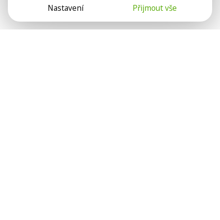
Nastavení
Přijmout vše
Psychologové a psychoterapeuti na webu Psychologie.cz
sdílí své zkušenosti s lidmi, kterým se nemohou věnovat
osobně. Připojte se k nám, podporujeme se navzájem.
Díky.
Předplatné
Darujte předplatné
Přihlásit