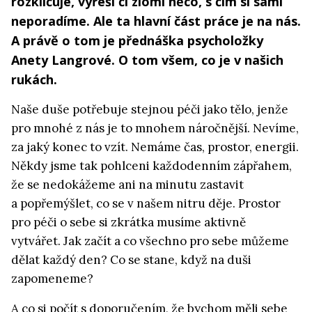
rozklíčuje, vyřeší či zlomí něco, s čím si sami
neporadíme. Ale ta hlavní část práce je na nás.
A právě o tom je přednáška psycholožky
Anety Langrové. O tom všem, co je v našich
rukách.
Naše duše potřebuje stejnou péči jako tělo, jenže
pro mnohé z nás je to mnohem náročnější. Nevíme,
za jaký konec to vzít. Nemáme čas, prostor, energii.
Někdy jsme tak pohlceni každodenním zápřahem,
že se nedokážeme ani na minutu zastavit
a popřemýšlet, co se v našem nitru děje.
Prostor
pro péči o sebe si zkrátka musíme aktivně
vytvářet.
Jak začít a co všechno pro sebe můžeme
dělat každý den? Co se stane, když na duši
zapomeneme?
A co si počít s doporučením, že bychom měli
sebe