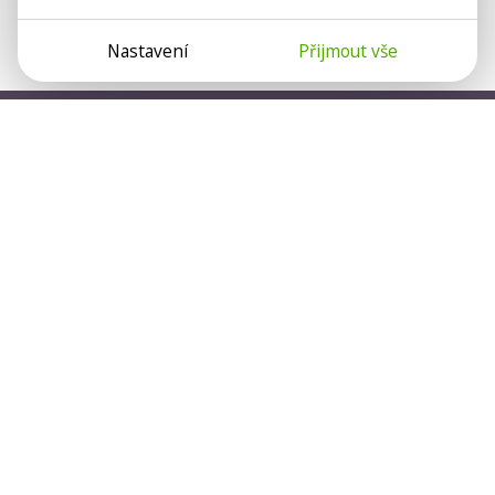
Nastavení
Přijmout vše
Psychologové a psychoterapeuti na webu Psychologie.cz
sdílí své zkušenosti s lidmi, kterým se nemohou věnovat
osobně. Připojte se k nám, podporujeme se navzájem.
Díky.
Předplatné
Darujte předplatné
Přihlásit
OBSAH
O NÁS