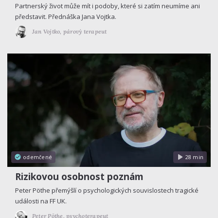
Partnerský život může mít i podoby, které si zatím neumíme ani
představit. Přednáška Jana Vojtka.
Jan Vojtko,
párový terapeut
odemčené
28 min
Rizikovou osobnost poznám
Peter Pöthe přemýšlí o psychologických souvislostech tragické
události na FF UK.
Peter Pöthe,
psychoterapeut