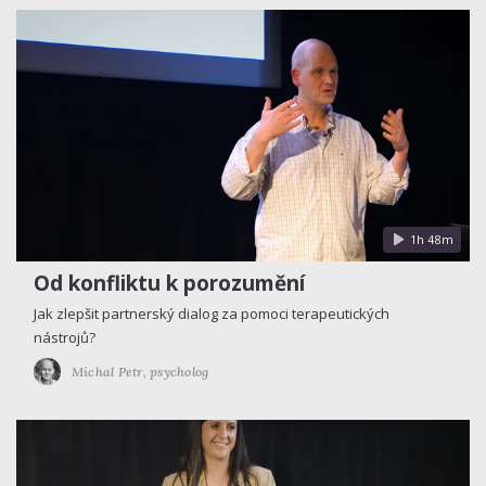
1h 48m
Od konfliktu k porozumění
Jak zlepšit partnerský dialog za pomoci terapeutických
nástrojů?
Michal Petr,
psycholog