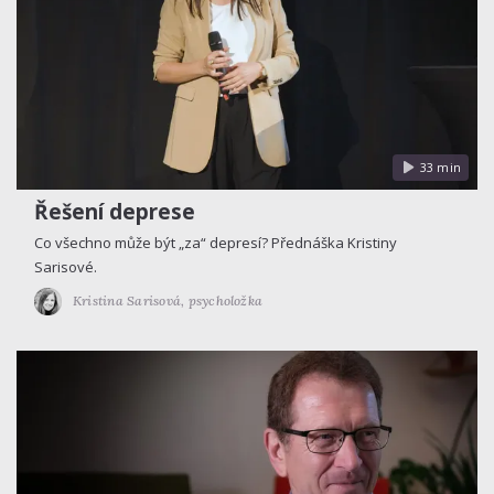
33 min
Řešení deprese
Co všechno může být „za“ depresí? Přednáška Kristiny
Sarisové.
Kristina Sarisová,
psycholožka