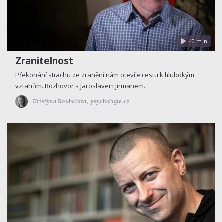
40 min
Zranitelnost
Překonání strachu ze zranění nám otevře cestu k hlubokým
vztahům. Rozhovor s Jaroslavem Jirmanem.
Kristýna Roubalová,
psychologie.cz