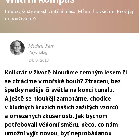
Intuice, šestý smysl, vnitřní hlas… Máme ho všichni. Proč jej
nepoužíváme?
Michal Petr
Psycholog
24. 9. 2013
Kolikrát v životě bloudíme temným lesem či
se ztrácíme v mořské bouři? Ztraceni, bez
špetky naděje či světla na konci tunelu.
A ještě se hlouběji zamotáme, chodíce
v bludných kruzích našich zažitých vzorců
a omezených zkušeností. Jak bychom
potřebovali vědomí směru, něco, co nám
umožní vyjít novou, byť neprobádanou