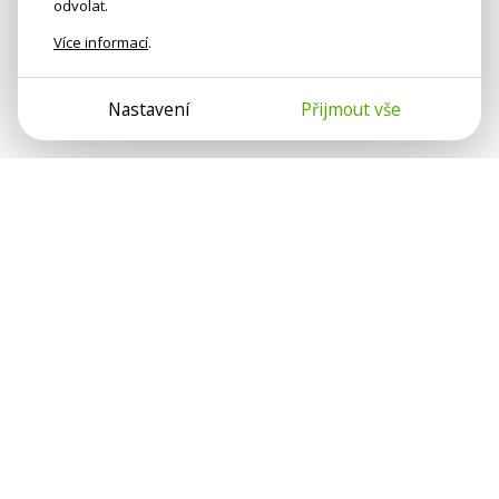
odvolat.
Více informací
.
Nastavení
Přijmout vše
Psychologové a psychoterapeuti na webu Psychologie.cz
sdílí své zkušenosti s lidmi, kterým se nemohou věnovat
osobně. Připojte se k nám, podporujeme se navzájem.
Díky.
Předplatné
Darujte předplatné