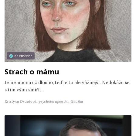
odemčené
Strach o mámu
Je nemocná už dlouho, teď je to ale vážnější. Nedokážu se
s tím vším smířit.
Kristýna Drozdová,
psychoterapeutka, lékařka