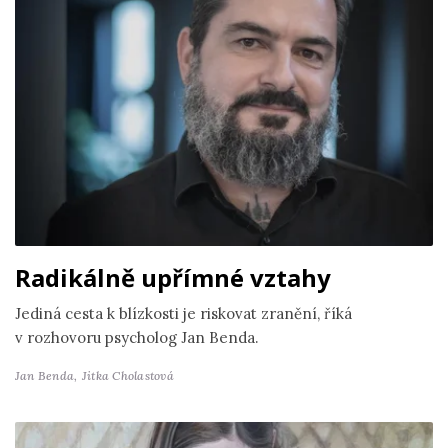
Radikálně upřímné vztahy
Jediná cesta k blízkosti je riskovat zranění, říká
v rozhovoru psycholog Jan Benda.
Jan Benda,
Jitka Cholastová