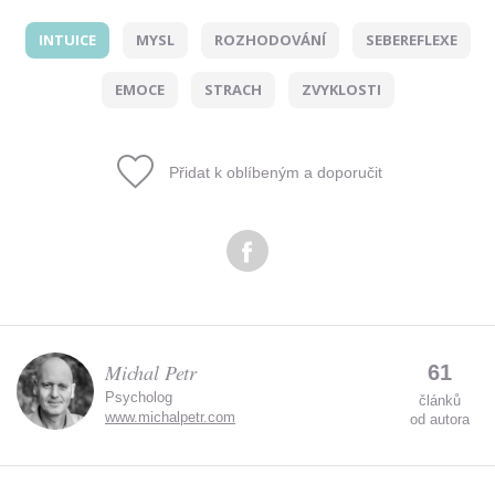
INTUICE
MYSL
ROZHODOVÁNÍ
SEBEREFLEXE
Odeslat
EMOCE
STRACH
ZVYKLOSTI
Zadáním e-mailu souhlasíte se zpracováním osobních
údajů.
Přidat k oblíbeným a doporučit
Michal Petr
61
Psycholog
článků
www.michalpetr.com
od autora