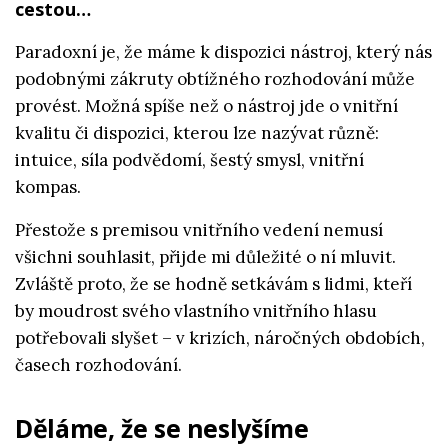
cestou…
Paradoxní je, že máme k dispozici nástroj, který nás
podobnými zákruty obtížného rozhodování může
provést. Možná spíše než o nástroj jde o vnitřní
kvalitu či dispozici, kterou lze nazývat různě:
intuice, síla podvědomí, šestý smysl, vnitřní
kompas.
Přestože s premisou vnitřního vedení nemusí
všichni souhlasit, přijde mi důležité o ní mluvit.
Zvláště proto, že se hodně setkávám s lidmi, kteří
by moudrost svého vlastního vnitřního hlasu
potřebovali slyšet – v krizích, náročných obdobích,
časech rozhodování.
Děláme, že se neslyšíme