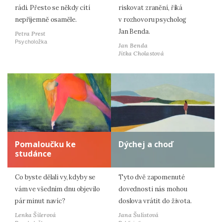
rádi. Přesto se někdy cítí
riskovat zranění, říká
nepříjemně osaměle.
v rozhovoru psycholog
Jan Benda.
Petra Prest
Psycholožka
Jan Benda
Jitka Cholastová
Pomaloučku ke
Dýchej a choď
studánce
Co byste dělali vy, kdyby se
Tyto dvě zapomenuté
vám ve všedním dnu objevilo
dovednosti nás mohou
pár minut navíc?
doslova vrátit do života.
Lenka Šilerová
Jana Šulistová