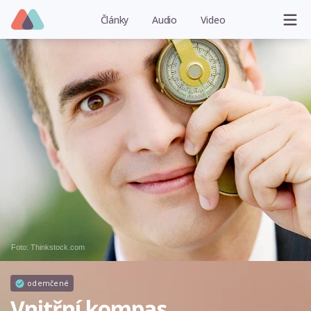
Články
Audio
Video
Foto: Thinkstock.com
odemčené
Vnitřní kompas