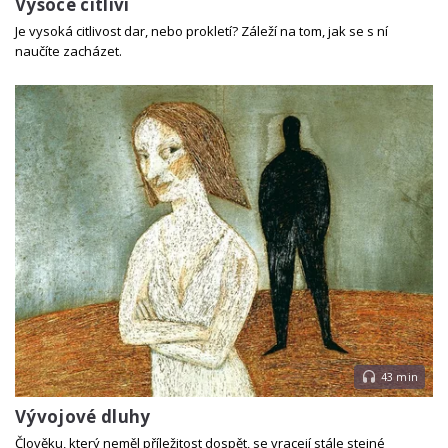
Vysoce citliví
Je vysoká citlivost dar, nebo prokletí? Záleží na tom, jak se s ní
naučíte zacházet.
43 min
Vývojové dluhy
Člověku, který neměl příležitost dospět, se vracejí stále stejné