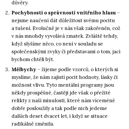
důvěry.
Pochybnosti o správnosti vnitřního hlasu
–
nejsme naučení dát důležitost svému pocitu
a tušení. Evolučně je v nás však zakořeněn, což
v nás mnohdy vyvolává zmatek. Zvláště tehdy,
když slyšíme něco, co není v souladu se
společenskými zvyky či představami o tom, jací
bychom chtěli být.
Mělbychy
– žijeme podle vzorců, o kterých si
myslíme, že nám zajistí pocit hodnoty, lásky či
možnost vlivu. Tyto mentální programy jsou
někdy prospěšné, častěji jde však o přežité
relikty z naší minulosti, které nám víceméně
dobře posloužily a tak podle nich jedeme
dalších deset dvacet let, i když se situace
radikálně změnila.