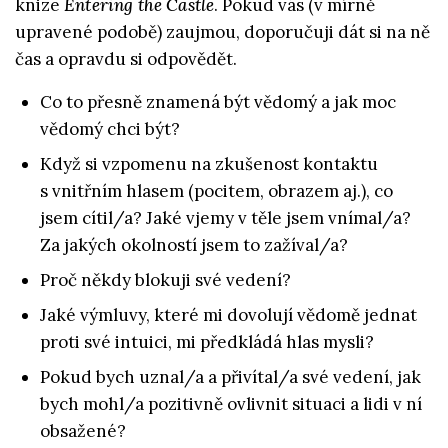
knize
Entering the Castle
. Pokud vás (v mírně
upravené podobě) zaujmou, doporučuji dát si na ně
čas a opravdu si odpovědět.
Co to přesně znamená být vědomý a jak moc
vědomý chci být?
Když si vzpomenu na zkušenost kontaktu
s vnitřním hlasem (pocitem, obrazem aj.), co
jsem cítil/a? Jaké vjemy v těle jsem vnímal/a?
Za jakých okolností jsem to zažíval/a?
Proč někdy blokuji své vedení?
Jaké výmluvy, které mi dovolují vědomě jednat
proti své intuici, mi předkládá hlas mysli?
Pokud bych uznal/a a přivítal/a své vedení, jak
bych mohl/a pozitivně ovlivnit situaci a lidi v ní
obsažené?