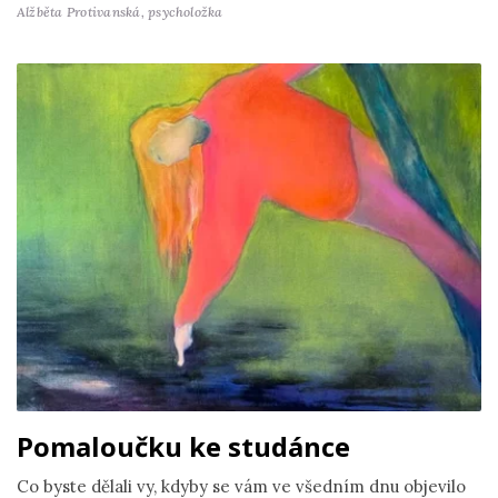
Alžběta Protivanská,
psycholožka
Pomaloučku ke studánce
Co byste dělali vy, kdyby se vám ve všedním dnu objevilo