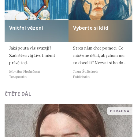
Vnitřní vězení
Vyberte si klid
Jaká pouta vás svazují?
Stres nám chce pomoci. Co
Začněte svůj život měnit
můžeme dělat, abychom mu
právě teď.
to dovolili? Nezvat si ho do …
Monika Hodáčová
Jana Šulistová
Terapeutka
Publicistka
ČTĚTE DÁL
PORADNA