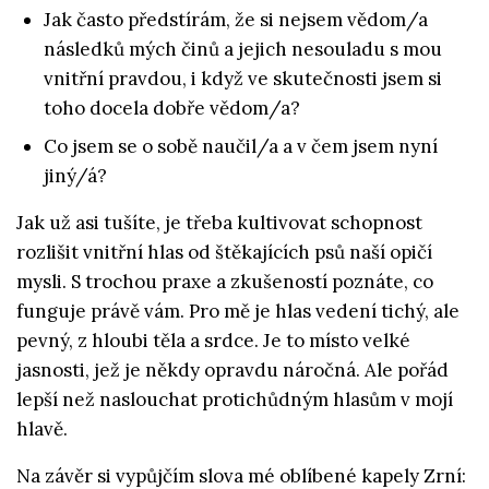
Jak často předstírám, že si nejsem vědom/a
následků mých činů a jejich nesouladu s mou
vnitřní pravdou, i když ve skutečnosti jsem si
toho docela dobře vědom/a?
Co jsem se o sobě naučil/a a v čem jsem nyní
jiný/á?
Jak už asi tušíte, je třeba kultivovat schopnost
rozlišit vnitřní hlas od štěkajících psů naší opičí
mysli. S trochou praxe a zkušeností poznáte, co
funguje právě vám. Pro mě je hlas vedení tichý, ale
pevný, z hloubi těla a srdce. Je to místo velké
jasnosti, jež je někdy opravdu náročná. Ale pořád
lepší než naslouchat protichůdným hlasům v mojí
hlavě.
Na závěr si vypůjčím slova mé oblíbené kapely Zrní: