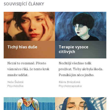
SOUVISEJÍCÍ ČLÁNKY
Tichý hlas duše
Terapie vysoce
citlivých
Nezní to rozumně. Přesto
Nechtějí všechno tolik
vám něco říká, že tento krok
prožívat. To by ale byla škoda.
musíte udělat.
Pomáhá jim něco jiného.
Nela Šulová
Klára Brázdová
Psycholožka
Psychoterapeutka