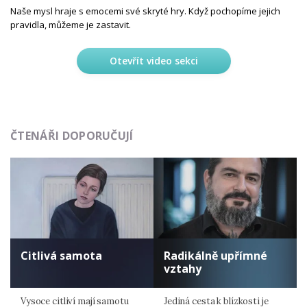
Naše mysl hraje s emocemi své skryté hry. Když pochopíme jejich
pravidla, můžeme je zastavit.
Otevřít video sekci
ČTENÁŘI DOPORUČUJÍ
Citlivá samota
Radikálně upřímné
vztahy
Vysoce citliví mají samotu
Jediná cesta k blízkosti je