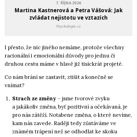
7. ŘÍJNA 2026
Martina Kastnerová a Petra Vášová: Jak
zvládat nejistotu ve vztazích
Psychologie.cz
I přesto, že nic jiného nemáme, protože všechny
racionální i emocionální důvody pro jednu či
druhou cestu máme v hlavě již tisíckrát projeté.
Co nám brání se zastavit, ztišit a konečně se
vnímat?
Strach ze změny
– jsme tvorové zvyku
a jakákoliv změna, byť pozitivní a očekávaná, je
pro nás zátěží. Notabene změna, o které nevíme,
kam nás zavede. Raději tedy zůstáváme ve
známém trápení než se odhodlat ke skoku