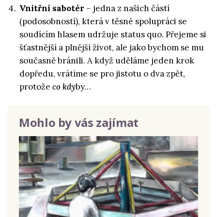
Vnitřní sabotér
– jedna z našich částí
(podosobností), která v těsné spolupráci se
soudícím hlasem udržuje status quo. Přejeme si
šťastnější a plnější život, ale jako bychom se mu
současně bránili. A když uděláme jeden krok
dopředu, vrátíme se pro jistotu o dva zpět,
protože
co kdy
by…
Mohlo by vás zajímat