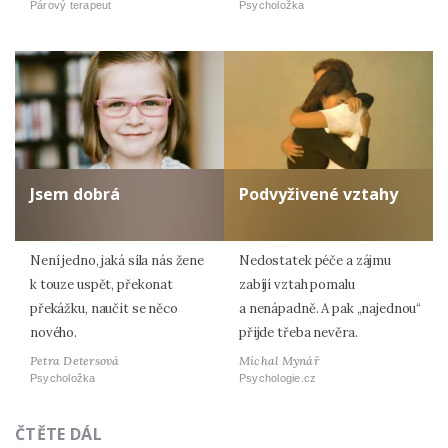
Párový terapeut
Psycholožka
Jsem dobrá
Podvyživené vztahy
Není jedno, jaká síla nás žene
Nedostatek péče a zájmu
k touze uspět, překonat
zabíjí vztah pomalu
překážku, naučit se něco
a nenápadně. A pak „najednou“
nového.
přijde třeba nevěra.
Petra Detersová
Michal Mynář
Psycholožka
Psychologie.cz
ČTĚTE DÁL