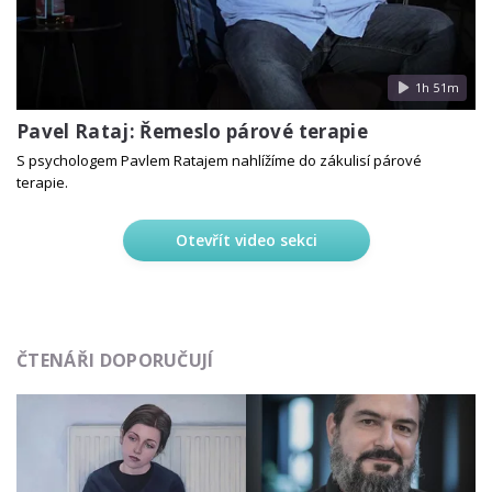
1h 51m
Pavel Rataj: Řemeslo párové terapie
S psychologem Pavlem Ratajem nahlížíme do zákulisí párové
terapie.
Otevřít video sekci
ČTENÁŘI DOPORUČUJÍ