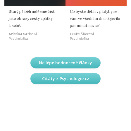
Starý příběh můžeme číst
Co byste dělali vy, kdyby se
jako obrazy cesty zpátky
vám ve všedním dnu objevilo
k sobě.
pár minut navíc?
Kristina Sarisová
Lenka Šilerová
Psycholožka
Psycholožka
Nejlépe hodnocené články
Citáty z Psychologie.cz