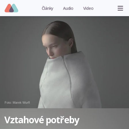
Články
Audio
Video
Foto:
Marek Wurfl
Vztahové potřeby