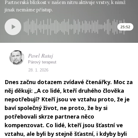
Partnerská blízkost v našem nitru aktivuje vrstvy, k nimž
jinak nemáme přístup.
25:52
Pavel Rataj
Párový terapeut
28. 1. 2026
Dnes začnu dotazem zvídavé čtenářky. Moc za
něj děkuji: „A co lidé, kteří druhého člověka
nepotřebují? Kteří jsou ve vztahu proto, že je
baví společný život, ne proto, že by si
potřebovali skrze partnera něco
kompenzovat. Co lidé, kteří jsou šťastní ve
vztahu, ale byli by stejně šťastní, i kdyby byli