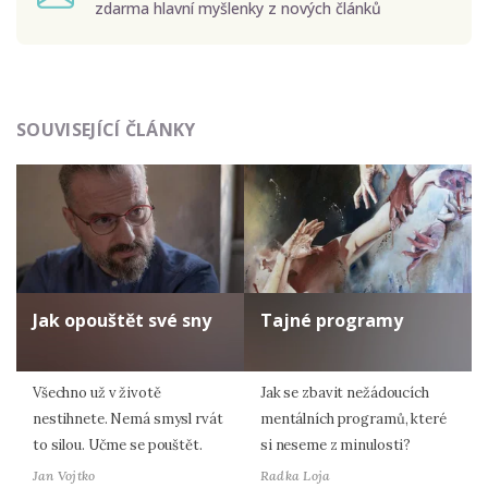
zdarma hlavní myšlenky z nových článků
Odeslat
SOUVISEJÍCÍ ČLÁNKY
Zadáním e-mailu souhlasíte se zpracováním osobních
údajů.
Jak opouštět své sny
Tajné programy
Všechno už v životě
Jak se zbavit nežádoucích
nestihnete. Nemá smysl rvát
mentálních programů, které
to silou. Učme se pouštět.
si neseme z minulosti?
Jan Vojtko
Radka Loja