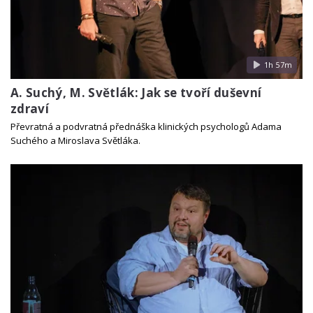
1h 57m
A. Suchý, M. Světlák: Jak se tvoří duševní
zdraví
Převratná a podvratná přednáška klinických psychologů Adama
Suchého a Miroslava Světláka.