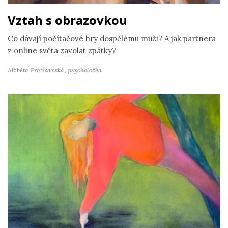
Vztah s obrazovkou
Co dávají počítačové hry dospělému muži? A jak partnera
z online světa zavolat zpátky?
Alžběta Protivanská,
psycholožka