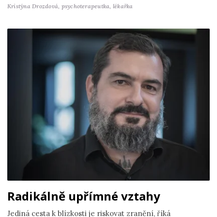
Kristýna Drozdová,
psychoterapeutka, lékařka
Radikálně upřímné vztahy
Jediná cesta k blízkosti je riskovat zranění, říká