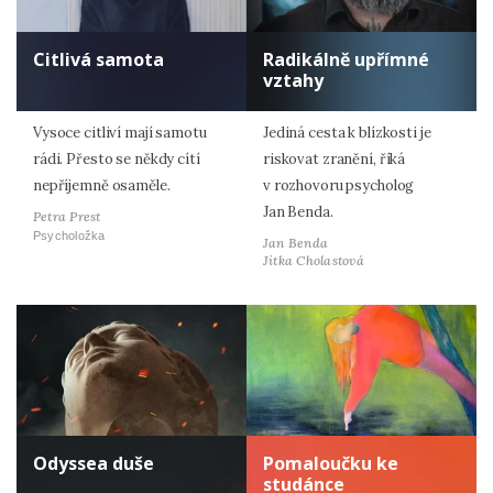
Citlivá samota
Radikálně upřímné
vztahy
Vysoce citliví mají samotu
Jediná cesta k blízkosti je
rádi. Přesto se někdy cítí
riskovat zranění, říká
nepříjemně osaměle.
v rozhovoru psycholog
Jan Benda.
Petra Prest
Psycholožka
Jan Benda
Jitka Cholastová
Odyssea duše
Pomaloučku ke
studánce