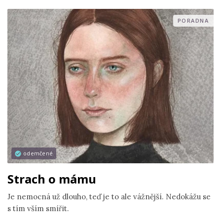
PORADNA
odemčené
Strach o mámu
Je nemocná už dlouho, teď je to ale vážnější. Nedokážu se
s tím vším smířit.