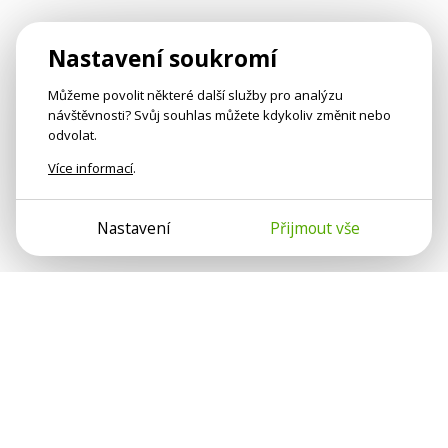
Nastavení soukromí
Můžeme povolit některé další služby pro analýzu
návštěvnosti? Svůj souhlas můžete kdykoliv změnit nebo
odvolat.
Více informací
.
Nastavení
Přijmout vše
Psychologové a psychoterapeuti na webu Psychologie.cz
sdílí své zkušenosti s lidmi, kterým se nemohou věnovat
osobně. Připojte se k nám, podporujeme se navzájem.