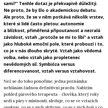
sami?“ Tenhle dotaz je překvapivě důležitý.
Ne proto, že by šlo o akademickou debatu.
Ale proto, že se v něm potkává několik vrstev,
které si lidé často pletou: autonomie
a blízkost, přiměřená připoutanost a nezralá
závislost, vztah „protože se mi to líbí“ a vztah
jako hluboké emoční pole, které probouzí i to,
co je v nás dlouho skryté. Vztah jako vědomá
volba, nebo vztah jako propletenec
nevědomých sil. Symbióza versus
diferencovanost, vztah versus vztahovost.
Než se do toho ponoříme, jedna poznámka:
nehlásám žádnou definitivní pravdu. Nabízím
pohled párového terapeuta – člověka, který roky
sedí s páry v místnosti, sleduje, co se ve vztazích
opakuje, co se v nich aktivuje, co se v nich hojí a co