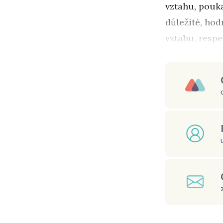
vztahu, pouka
důležité, hod
vztahu, respe