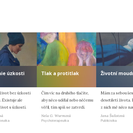
Zadáním e-mailu souhlasíte se zpracováním osobních údajů.
ie úzkosti
Tlak a protitlak
Životní moud
život bez úzkosti
Čím víc na druhého tlačíte,
Mám za sebou šes
. Existuje ale
aby něco udělal nebo něčemu
desetiletí života.
ivot s úzkostí.
věřil, tím spíš se zatvrdí.
z nich mě něco nau
há
Nela G. Wurmová
Jana Šulistová
peutka
Psychoterapeutka
Publicistka