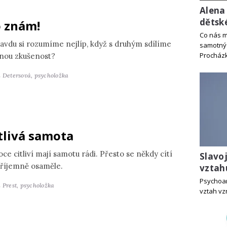
Alena
dětsk
 znám!
Co nás m
avdu si rozumíme nejlíp, když s druhým sdílíme
samotný
Procház
jnou zkušenost?
a Detersová,
psycholožka
tlivá samota
ce citliví mají samotu rádi. Přesto se někdy cítí
Slavo
říjemně osaměle.
vztah
Psychoan
 Prest,
psycholožka
vztah vz