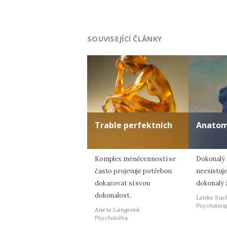
SOUVISEJÍCÍ ČLÁNKY
Trable perfektních
Anatom
Komplex méněcennosti se
Dokonalý 
často projevuje potřebou
neexistuje
dokazovat si svou
dokonalý ž
dokonalost.
Lenka Suc
Psychotera
Aneta Langrová
Psycholožka