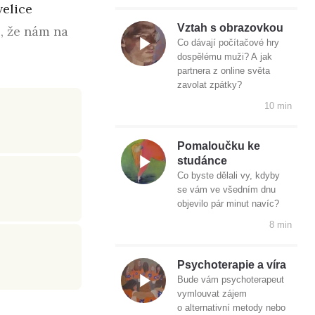
velice
Vztah s obrazovkou
o, že nám na
Co dávají počítačové hry
dospělému muži? A jak
partnera z online světa
zavolat zpátky?
10 min
Pomaloučku ke
studánce
Co byste dělali vy, kdyby
se vám ve všedním dnu
objevilo pár minut navíc?
8 min
Psychoterapie a víra
Bude vám psychoterapeut
vymlouvat zájem
o alternativní metody nebo