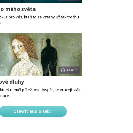
do mého světa
 je pro vás, kteří to se vztahy už tak trochu
.
43 min
ové dluhy
který neměl příležitost dospět, se vracejí stále
tuace.
Otevřít audio sekci