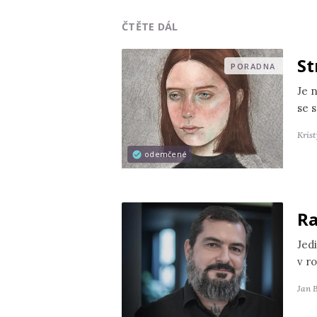
ČTĚTE DÁL
St
PORADNA
Je 
se s
Kris
odemčené
Ra
Jedi
v r
Jan 