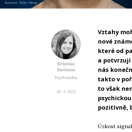
Ilustrace:
Taner Yilmaz
Vztahy moh
nové známo
které od pa
a potvrzuj
Kristina
nás konečn
Sarisová
Psycholožka
takto v po
to však ne
29. 3. 2022
psychickou
pozitivně, 
Úzkost signal