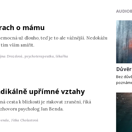
AUDIO
rach o mámu
nemocná už dlouho, teď je to ale vážnější. Nedokážu
 tím vším smířit.
týna Drozdová,
psychoterapeutka, lékařka
Důvěr
Bez důvě
poznáme,
dikálně upřímné vztahy
ná cesta k blízkosti je riskovat zranění, říká
ozhovoru psycholog Jan Benda.
Benda,
Jitka Cholastová