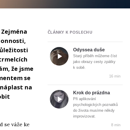
. Zejména
ČLÁNKY K POSLECHU
lonnosti,
ůležitosti
Odyssea duše
Starý příběh můžeme číst
trmelcích
jako obrazy cesty zpátky
ám, že jsme
k sobě.
amentem se
16 min
 náplast na
Krok do prázdna
obit
Při aplikování
psychologických poznatků
do života musíme někdy
improvizovat.
ud se váže ke
8 min