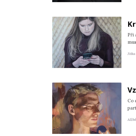
Kr
Při
mus
Jitk
Vz
Co 
par
Alžb