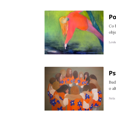
Po
Co 
obj
Lenk
Ps
Bud
o a
Nela