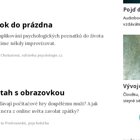
Pojď 
Audiobook
ok do prázdna
vzdáváte
 aplikování psychologických poznatků do života
íme někdy improvizovat.
a Cholastová,
editorka psychologie.cz
Vývoj
tah s obrazovkou
Člověku, 
stejné si
dávají počítačové hry dospělému muži? A jak
tnera z online světa zavolat zpátky?
ěta Protivanská,
psycholožka