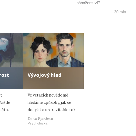
náboženství?
30 min
rost
Vývojový hlad
t
Ve vztazích nevědomě
 Každé
hledáme způsoby, jak se
čilo.
dosytit a uzdravit. Jde to?
Dana Kynclová
Psycholožka