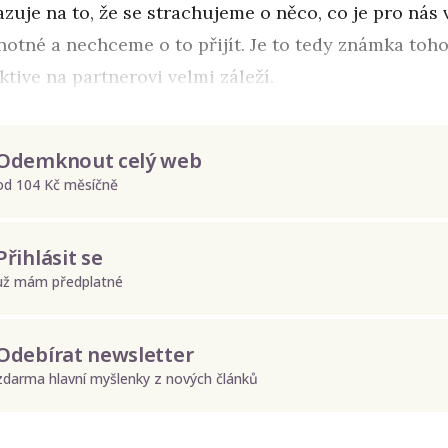
zuje na to, že se strachujeme o něco, co je pro nás 
notné a nechceme o to přijít. Je to tedy známka toh
ktive na partnerovi velmi záleží.
Odemknout celý web
od 104 Kč měsíčně
Přihlásit se
už mám předplatné
Odebírat newsletter
zdarma hlavní myšlenky z nových článků
Odeslat