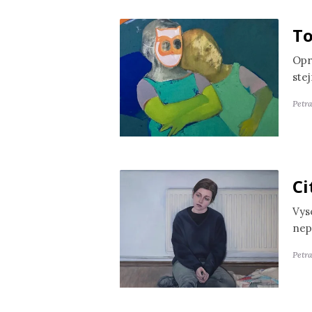
To
Opr
ste
Petr
Ci
Vyso
nep
Petra