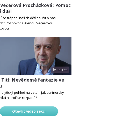
 Večeřová Procházková: Pomoc
é duši
ůže trápení našich dětí naučit o nás
ch? Rozhovor s Alenou Večeřovou
kovou.
1h 57m
j Titl: Nevědomé fantazie ve
u
alytický pohled na vztah: jak partnerský
niká a proč se rozpadá?
Otevřít video sekci