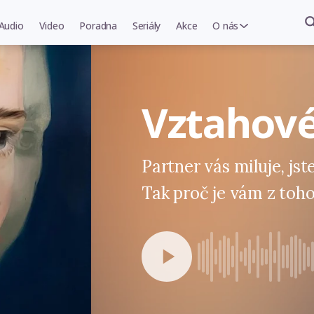
Audio
Video
Poradna
Seriály
Akce
O nás
Vztahové
Partner vás miluje, jst
Tak proč je vám z toh