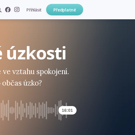
Přihlásit
Předplatné
 úzkosti
e ve vztahu spokojení.
o občas úzko?
16:01