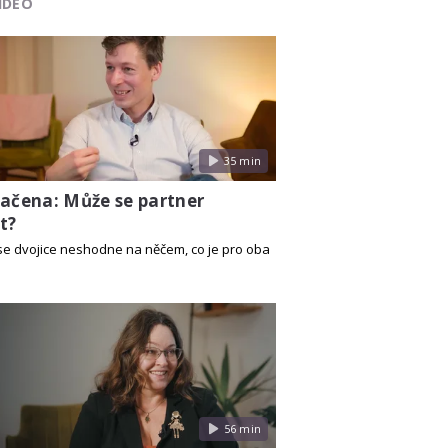
IDEO
35 min
Kačena: Může se partner
t?
se dvojice neshodne na něčem, co je pro oba
56 min