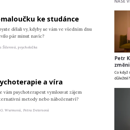
NAŠE V
maloučku ke studánce
byste dělali vy, kdyby se vám ve všedním dnu
evilo pár minut navíc?
a Šilerová,
psycholožka
Petr 
změni
Co když 
důležité?
ychoterapie a víra
e vám psychoterapeut vymlouvat zájem
lternativní metody nebo náboženství?
 G. Wurmová,
Petra Detersová