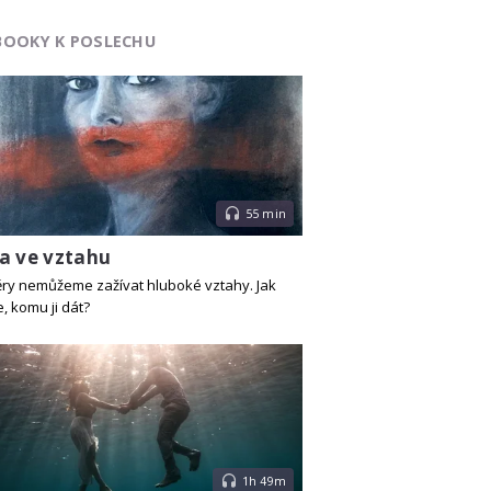
BOOKY K POSLECHU
55 min
a ve vztahu
ry nemůžeme zažívat hluboké vztahy. Jak
 komu ji dát?
1h 49m