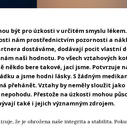
ou být pro úzkosti v určitém smyslu lékem
sti nám prostřednictvím pozornosti a nák
rtnera dostáváme, dodávají pocit vlastní d
í nám naši hodnotu. Po všech vztahových ko
ě někdo bere takové, jací jsme. Potvrzuje n
řádku a jsme hodni lásky. S žádným medik
má přehánět. Vztahy by neměly sloužit jako
 nepohodu. Přestože na úzkosti mohou půs
bývají také i jejich významným zdrojem.
izuje, že je ohrožena naše integrita a stabilita. Pok