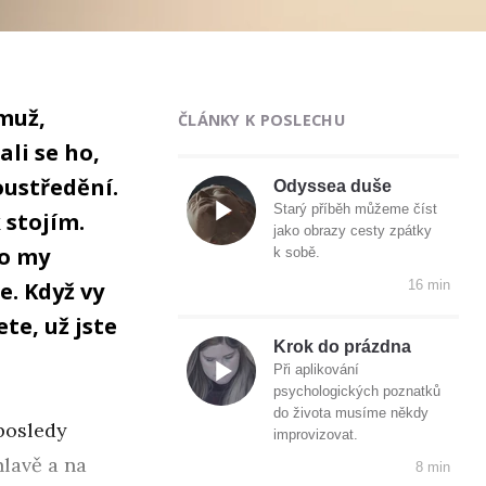
muž,
ČLÁNKY K POSLECHU
ali se ho,
oustředění.
Odyssea duše
Starý příběh můžeme číst
 stojím.
jako obrazy cesty zpátky
to my
k sobě.
e. Když vy
16 min
ete, už jste
Krok do prázdna
Při aplikování
psychologických poznatků
do života musíme někdy
aposledy
improvizovat.
hlavě a na
8 min