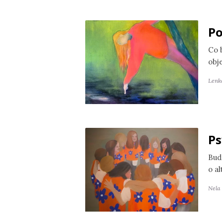
Po
Co 
obj
Lenk
Ps
Bud
o a
Nela