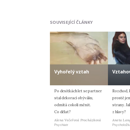
SOUVISEJÍCÍ ČLÁNKY
Vyhořelý vztah
Vztaho
Po desítkách let se partner
Rozchod, 
stal dekorací obýváku,
prostě je
odmítá cokoli měnit.
strany. Ja
Co dělat?
z hlavy?
Alena Večeřová Procházková
Aneta Lan
Psychiatr
Psycholožk