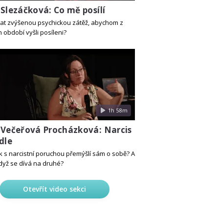
Slezáčková: Co mě posílí
dat zvýšenou psychickou zátěž, abychom z
 období vyšli posíleni?
1h 58m
 Večeřová Procházková: Narcis
dle
ěk s narcistní poruchou přemýšlí sám o sobě? A
když se dívá na druhé?
Otevřít video sekci