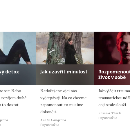
vý detox
Jak uzavřít minulost
Rozpomenout
život v sobě
konec. Nebo
Nedořešené věci nás
Jak vyléčit traum
n nezájem druhé
vyčerpávají. Na co chceme
traumatickou událo
k to dostat
zapomenout, to musíme
co jí stále slouží.
dokončit.
Kamila Thiele
Psycholožka
grová
Aneta Langrová
a
Psycholožka