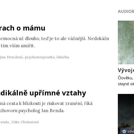
AUDIO
rach o mámu
nemocná už dlouho, teď je to ale vážnější. Nedokážu
 tím vším smířit.
týna Drozdová,
psychoterapeutka, lékařka
Vývoj
Člověku, 
stejné si
dikálně upřímné vztahy
ná cesta k blízkosti je riskovat zranění, říká
ozhovoru psycholog Jan Benda.
Benda,
Jitka Cholastová
od