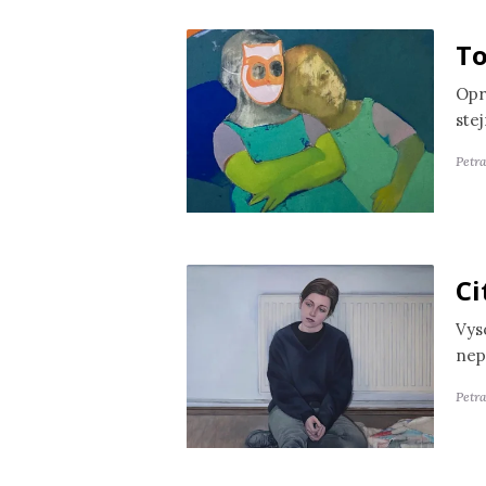
To
Opr
ste
Petr
Ci
Vyso
nep
Petra