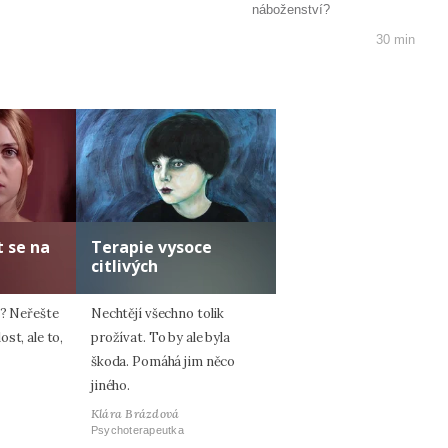
náboženství?
30 min
 se na
Terapie vysoce
citlivých
a? Neřešte
Nechtějí všechno tolik
st, ale to,
prožívat. To by ale byla
škoda. Pomáhá jim něco
jiného.
Klára Brázdová
Psychoterapeutka