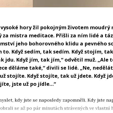
 vysoké hory žil pokojným životem moudrý 
za mistra meditace. Přišli za ním lidé a táz
jemství jeho bohorovného klidu a pevného s
to. Když sedím, tak sedím. Když stojím, tak
ak jdu. Když jím, tak jím,“ odvětil muž. „Ale 
ce děláme také,“ divili se lidé. „Ne, nedělát
už stojíte. Když stojíte, tak už jdete. Když jd
 jíte, jste už po jídle…“
yslet, kdy jste se naposledy zapomněli. Kdy jste n
robrali se až po pár minutách strávených ve vlastní 