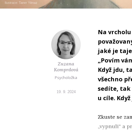
Ilustrace:
Taner Yilmaz
Na vrcholu
považovaný 
jaké je ta
„Povím vám 
Zuzana
Když jdu, t
Komprdová
Psycholožka
všechno pře
sedíte, tak 
19. 9. 2024
u cíle. Když
Zkuste se zam
„vypnuli“ a p