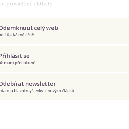
d prováděné aktivity.
Odemknout celý web
od 104 Kč měsíčně
Přihlásit se
už mám předplatné
Odebírat newsletter
zdarma hlavní myšlenky z nových článků
Odeslat
Zadáním e-mailu souhlasíte se zpracováním osobních údajů.