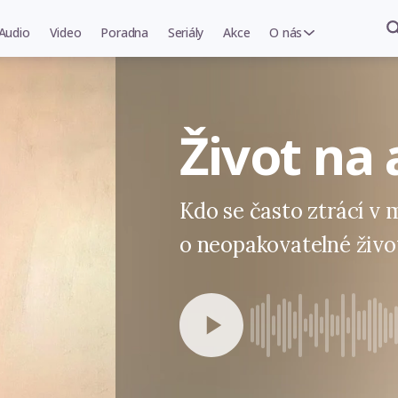
Audio
Video
Poradna
Seriály
Akce
O nás
Život na 
Kdo se často ztrácí v 
o neopakovatelné život