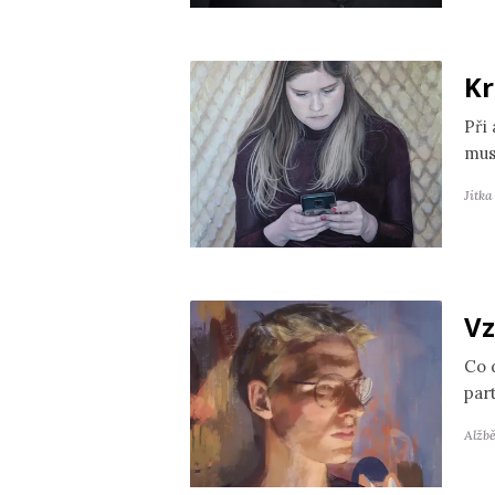
Kr
Při
mus
Jitk
Vz
Co 
par
Alžb