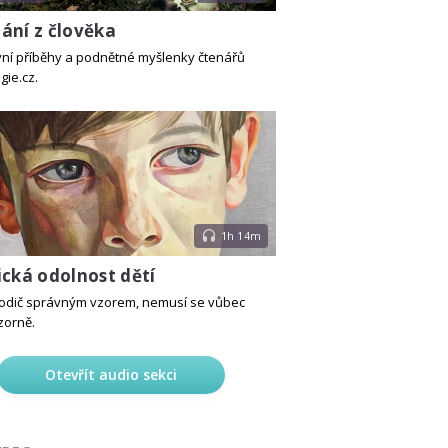
ání z člověka
ivní příběhy a podnětné myšlenky čtenářů
gie.cz.
1h 14m
ická odolnost dětí
rodič správným vzorem, nemusí se vůbec
zorně.
Otevřít audio sekci