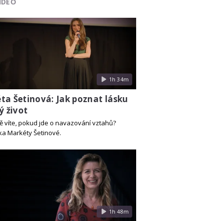
IDEO
1h 34m
ta Šetinová: Jak poznat lásku
ý život
ě víte, pokud jde o navazování vztahů?
a Markéty Šetinové.
1h 48m