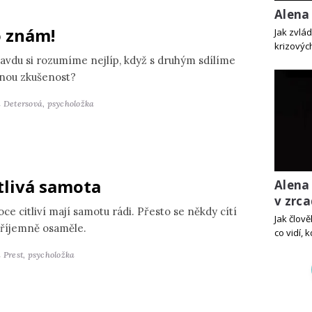
Alena 
 znám!
Jak zvlá
krizových
avdu si rozumíme nejlíp, když s druhým sdílíme
jnou zkušenost?
a Detersová,
psycholožka
tlivá samota
Alena
v zrca
ce citliví mají samotu rádi. Přesto se někdy cítí
Jak člov
říjemně osaměle.
co vidí, 
 Prest,
psycholožka