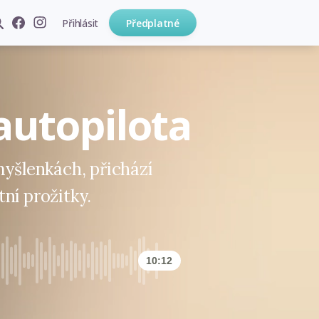
Přihlásit
Předplatné
autopilota
myšlenkách, přichází
ní prožitky.
10:12