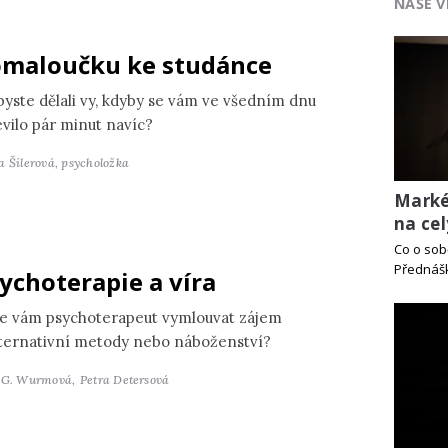
NAŠE V
maloučku ke studánce
byste dělali vy, kdyby se vám ve všedním dnu
evilo pár minut navíc?
a Šilerová,
psycholožka
Marké
na cel
Co o sob
Přednášk
ychoterapie a víra
e vám psychoterapeut vymlouvat zájem
lternativní metody nebo náboženství?
 G. Wurmová,
Petra Detersová