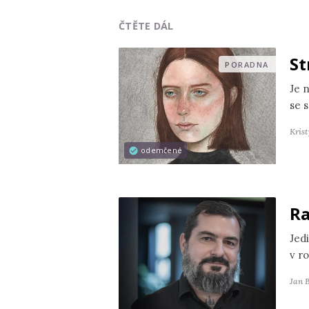
ČTĚTE DÁL
St
PORADNA
Je 
se s
Kris
odemčené
Ra
Jedi
v r
Jan 