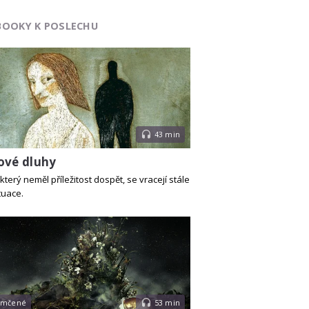
BOOKY K POSLECHU
43 min
ové dluhy
který neměl příležitost dospět, se vracejí stále
tuace.
emčené
53 min