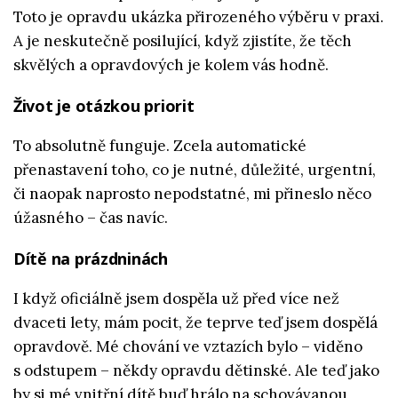
Toto je opravdu ukázka přirozeného výběru v praxi.
A je neskutečně posilující, když zjistíte, že těch
skvělých a opravdových je kolem vás hodně.
Život je otázkou priorit
To absolutně funguje. Zcela automatické
přenastavení toho, co je nutné, důležité, urgentní,
či naopak naprosto nepodstatné, mi přineslo něco
úžasného – čas navíc.
Dítě na prázdninách
I když oficiálně jsem dospěla už před více než
dvaceti lety, mám pocit, že teprve teď jsem dospělá
opravdově. Mé chování ve vztazích bylo – viděno
s odstupem – někdy opravdu dětinské. Ale teď jako
by si mé vnitřní dítě buď hrálo na schovávanou,