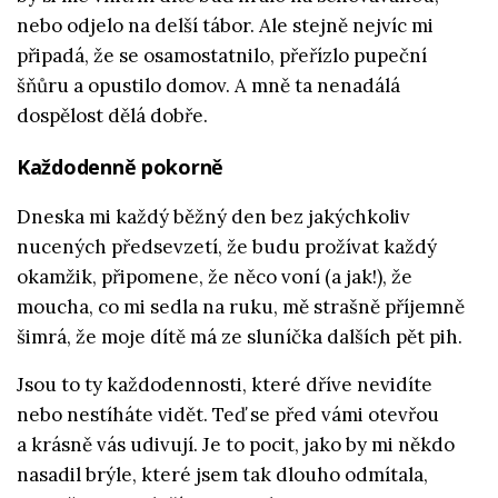
nebo odjelo na delší tábor. Ale stejně nejvíc mi
připadá, že se osamostatnilo, přeřízlo pupeční
šňůru a opustilo domov. A mně ta nenadálá
dospělost dělá dobře.
Každodenně pokorně
Dneska mi každý běžný den bez jakýchkoliv
nucených předsevzetí, že budu prožívat každý
okamžik, připomene, že něco voní (a jak!), že
moucha, co mi sedla na ruku, mě strašně příjemně
šimrá, že moje dítě má ze sluníčka dalších pět pih.
Jsou to ty každodennosti, které dříve nevidíte
nebo nestíháte vidět. Teď se před vámi otevřou
a krásně vás udivují. Je to pocit, jako by mi někdo
nasadil brýle, které jsem tak dlouho odmítala,