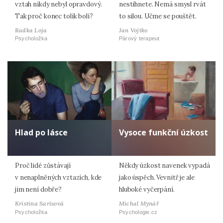
vztah nikdy nebyl opravdový.
nestihnete. Nemá smysl rvát
Tak proč konec tolik bolí?
to silou. Učme se pouštět.
Radka Loja
Jan Vojtko
Psycholožka
Párový terapeut
Hlad po lásce
Vysoce funkční úzkost
Proč lidé zůstávají
Někdy úzkost navenek vypadá
v nenaplněných vztazích, kde
jako úspěch. Vevnitř je ale
jim není dobře?
hluboké vyčerpání.
Kristina Sarisová
Michal Mynář
Psycholožka
Psychologie.cz