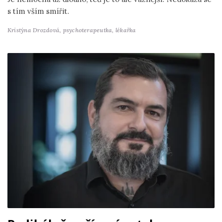
s tím vším smířit.
Kristýna Drozdová,
psychoterapeutka, lékařka