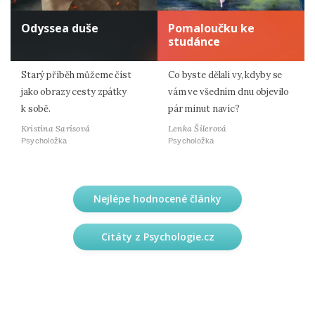
Odyssea duše
Pomaloučku ke
studánce
Starý příběh můžeme číst
Co byste dělali vy, kdyby se
jako obrazy cesty zpátky
vám ve všedním dnu objevilo
k sobě.
pár minut navíc?
Kristina Sarisová
Lenka Šilerová
Psycholožka
Psycholožka
Nejlépe hodnocené články
Citáty z Psychologie.cz