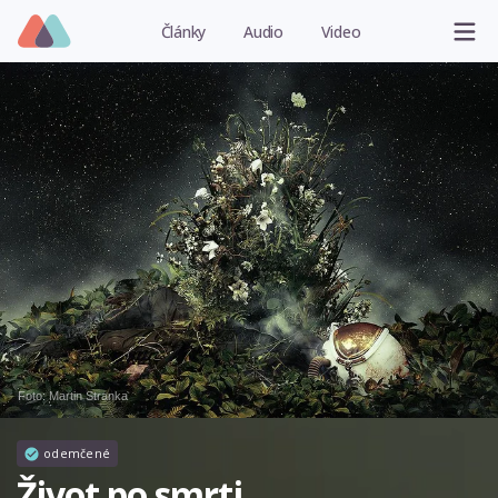
Články
Audio
Video
Foto:
Martin Stranka
odemčené
Život po smrti