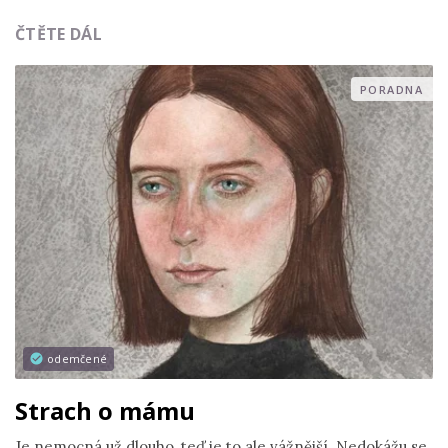
ČTĚTE DÁL
PORADNA
odemčené
Strach o mámu
Je nemocná už dlouho, teď je to ale vážnější. Nedokážu se