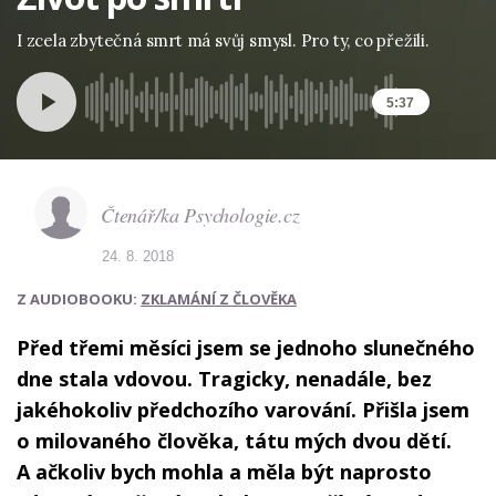
I zcela zbytečná smrt má svůj smysl. Pro ty, co přežili.
5:37
Čtenář/ka Psychologie.cz
24. 8. 2018
Z AUDIOBOOKU:
ZKLAMÁNÍ Z ČLOVĚKA
Před třemi měsíci jsem se jednoho slunečného
dne stala vdovou. Tragicky, nenadále, bez
jakéhokoliv předchozího varování. Přišla jsem
o milovaného člověka, tátu mých dvou dětí.
A ačkoliv bych mohla a měla být naprosto