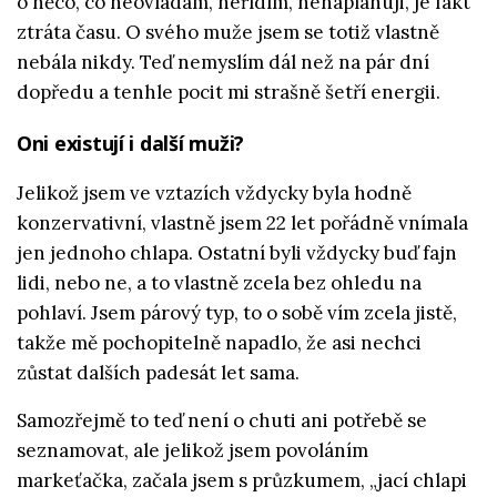
o něco, co neovládám, neřídím, nenaplánuji, je fakt
ztráta času. O svého muže jsem se totiž vlastně
nebála nikdy. Teď nemyslím dál než na pár dní
dopředu a tenhle pocit mi strašně šetří energii.
Oni existují i další muži?
Jelikož jsem ve vztazích vždycky byla hodně
konzervativní, vlastně jsem 22 let pořádně vnímala
jen jednoho chlapa. Ostatní byli vždycky buď fajn
lidi, nebo ne, a to vlastně zcela bez ohledu na
pohlaví. Jsem párový typ, to o sobě vím zcela jistě,
takže mě pochopitelně napadlo, že asi nechci
zůstat dalších padesát let sama.
Samozřejmě to teď není o chuti ani potřebě se
seznamovat, ale jelikož jsem povoláním
markeťačka, začala jsem s průzkumem, „jací chlapi