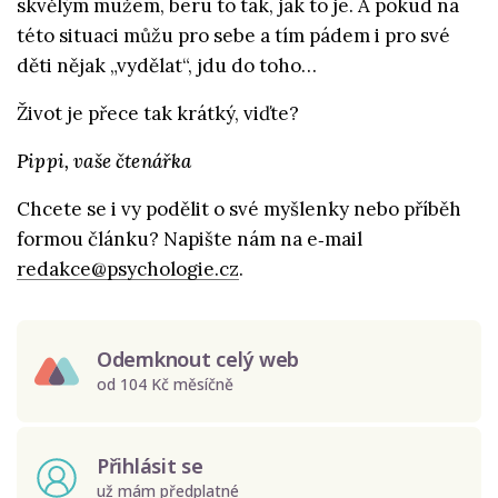
skvělým mužem, beru to tak, jak to je. A pokud na
této situaci můžu pro sebe a tím pádem i pro své
děti nějak „vydělat“, jdu do toho…
Život je přece tak krátký, viďte?
Pippi, vaše čtenářka
Chcete se i vy podělit o své myšlenky nebo příběh
formou článku? Napište nám na e‑mail
redakce@psychologie.cz
.
Odemknout celý web
od 104 Kč měsíčně
Přihlásit se
už mám předplatné