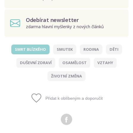
Odebírat newsletter
zdarma hlavní myšlenky z nových článků
SMRT BLÍZKÉHO
SMUTEK
RODINA
DĚTI
Odeslat
DUŠEVNÍ ZDRAVÍ
OSAMĚLOST
VZTAHY
Zadáním e-mailu souhlasíte se zpracováním osobních
údajů.
ŽIVOTNÍ ZMĚNA
Přidat k oblíbeným a doporučit