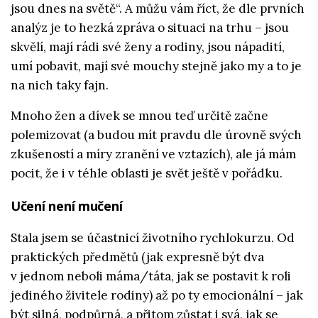
jsou dnes na světě“. A můžu vám říct, že dle prvních
analýz je to hezká zpráva o situaci na trhu – jsou
skvělí, mají rádi své ženy a rodiny, jsou nápadití,
umí pobavit, mají své mouchy stejně jako my a to je
na nich taky fajn.
Mnoho žen a dívek se mnou teď určitě začne
polemizovat (a budou mít pravdu dle úrovně svých
zkušeností a míry zranění ve vztazích), ale já mám
pocit, že i v téhle oblasti je svět ještě v pořádku.
Učení není mučení
Stala jsem se účastnicí životního rychlokurzu. Od
praktických předmětů (jak expresně být dva
v jednom neboli máma/táta, jak se postavit k roli
jediného živitele rodiny) až po ty emocionální – jak
být silná, podpůrná, a přitom zůstat i svá, jak se