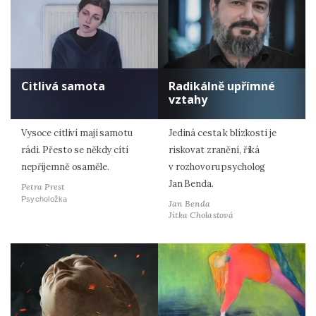
Citlivá samota
Radikálně upřímné
vztahy
Vysoce citliví mají samotu
Jediná cesta k blízkosti je
rádi. Přesto se někdy cítí
riskovat zranění, říká
nepříjemně osaměle.
v rozhovoru psycholog
Jan Benda.
Petra Prest
Psycholožka
Jan Benda
Jitka Cholastová