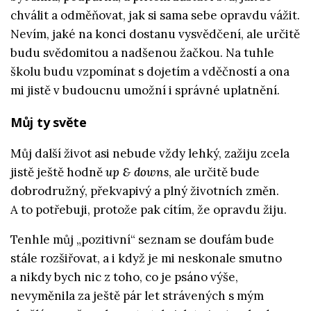
chválit a odměňovat, jak si sama sebe opravdu vážit.
Nevím, jaké na konci dostanu vysvědčení, ale určitě
budu svědomitou a nadšenou žačkou. Na tuhle
školu budu vzpomínat s dojetím a vděčností a ona
mi jistě v budoucnu umožní i správné uplatnění.
Můj ty světe
Můj další život asi nebude vždy lehký, zažiju zcela
jistě ještě hodně
up & downs
, ale určitě bude
dobrodružný, překvapivý a plný životních změn.
A to potřebuji, protože pak cítím, že opravdu žiju.
Tenhle můj „pozitivní“ seznam se doufám bude
stále rozšiřovat, a i když je mi neskonale smutno
a nikdy bych nic z toho, co je psáno výše,
nevyměnila za ještě pár let strávených s mým