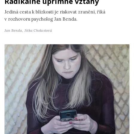
Radikálně upřímné vztahy
Jediná cesta k blízkosti je riskovat zranění, říká
v rozhovoru psycholog Jan Benda.
Jan Benda,
Jitka Cholastová