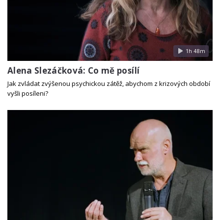
1h 48m
Alena Slezáčková: Co mě posílí
Jak zvládat zvýšenou psychickou zátěž, abychom z krizových období
vyšli posíleni?