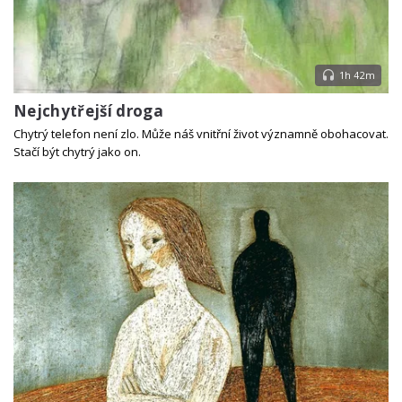
1h 42m
Nejchytřejší droga
Chytrý telefon není zlo. Může náš vnitřní život významně obohacovat.
Stačí být chytrý jako on.