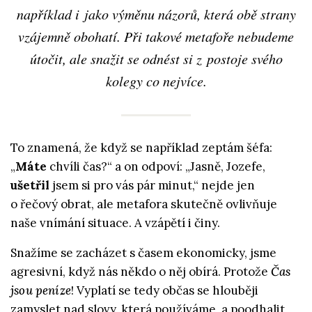
například i jako výměnu názorů, která obě strany
vzájemně obohatí. Při takové metafoře nebudeme
útočit, ale snažit se odnést si z postoje svého
kolegy co nejvíce.
To znamená, že když se například zeptám šéfa:
„
Máte
chvíli čas?“ a on odpoví: „Jasně, Jozefe,
ušetřil
jsem si pro vás pár minut,“ nejde jen
o řečový obrat, ale metafora skutečně ovlivňuje
naše vnímání situace. A vzápětí i činy.
Snažíme se zacházet s časem ekonomicky, jsme
agresivní, když nás někdo o něj obírá. Protože
Čas
jsou peníze
! Vyplatí se tedy občas se hlouběji
zamyslet nad slovy, která používáme, a poodhalit