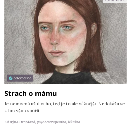
odemčené
Strach o mámu
Je nemocná už dlouho, teď je to ale vážnější. Nedokážu se
s tím vším smířit.
Kristýna Drozdová,
psychoterapeutka, lékařka