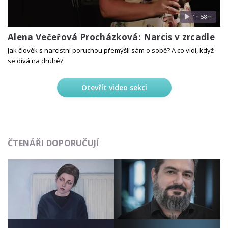
1h 58m
Alena Večeřová Procházková: Narcis v zrcadle
Jak člověk s narcistní poruchou přemýšlí sám o sobě? A co vidí, když
se dívá na druhé?
Otevřít video sekci
ČTENÁŘI DOPORUČUJÍ