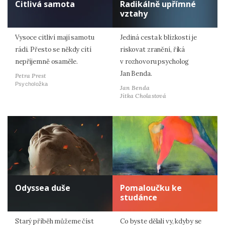
Citlivá samota
Radikálně upřímné
vztahy
Vysoce citliví mají samotu
Jediná cesta k blízkosti je
rádi. Přesto se někdy cítí
riskovat zranění, říká
nepříjemně osaměle.
v rozhovoru psycholog
Jan Benda.
Petra Prest
Psycholožka
Jan Benda
Jitka Cholastová
Odyssea duše
Pomaloučku ke
studánce
Starý příběh můžeme číst
Co byste dělali vy, kdyby se