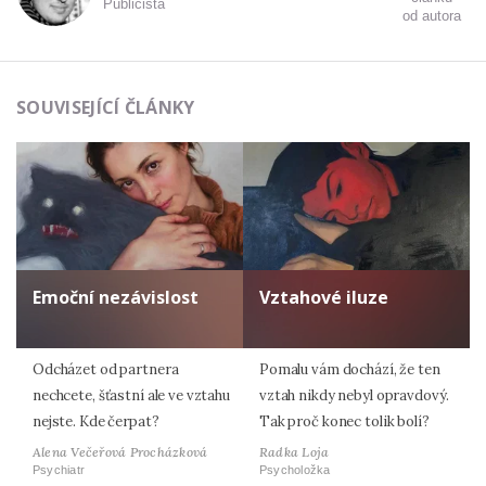
Publicista
od autora
SOUVISEJÍCÍ ČLÁNKY
Emoční nezávislost
Vztahové iluze
Odcházet od partnera
Pomalu vám dochází, že ten
nechcete, šťastní ale ve vztahu
vztah nikdy nebyl opravdový.
nejste. Kde čerpat?
Tak proč konec tolik bolí?
Alena Večeřová Procházková
Radka Loja
Psychiatr
Psycholožka