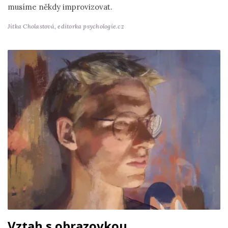
musíme někdy improvizovat.
Jitka Cholastová,
editorka psychologie.cz
Vztah s obrazovkou