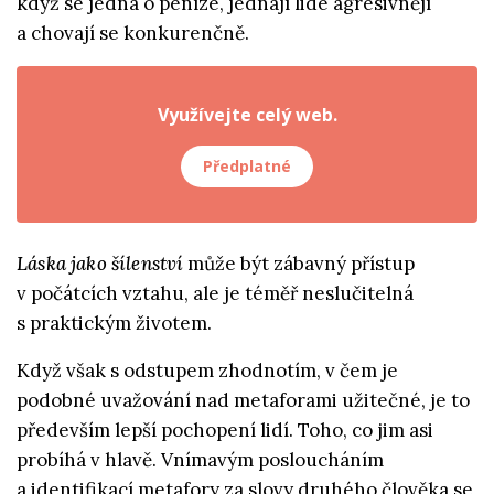
když se jedná o peníze, jednají lidé agresivnějí
a chovají se konkurenčně.
Využívejte celý web.
Předplatné
Láska jako šílenství
může být zábavný přístup
v počátcích vztahu, ale je téměř neslučitelná
s praktickým životem.
Když však s odstupem zhodnotím, v čem je
podobné uvažování nad metaforami užitečné, je to
především lepší pochopení lidí. Toho, co jim asi
probíhá v hlavě. Vnímavým posloucháním
a identifikací metafory za slovy druhého člověka se