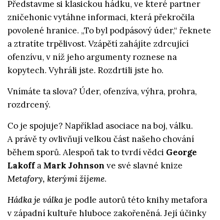
Představme si klasickou hádku, ve které partner
zničehonic vytáhne informaci, která překročila
povolené hranice. „To byl podpásový úder,“ řeknete
a ztratíte trpělivost. Vzápětí zahájíte zdrcující
ofenzívu, v níž jeho argumenty roznese na
kopytech. Vyhráli jste. Rozdrtili jste ho.
Vnímáte ta slova? Úder, ofenzíva, výhra, prohra,
rozdrcený.
Co je spojuje? Například asociace na boj, válku.
A právě ty ovlivňují velkou část našeho chování
během sporů. Alespoň tak to tvrdí vědci
George
Lakoff
a
Mark Johnson
ve své slavné knize
Metafory, kterými žijeme
.
Hádka je válka
je podle autorů této knihy metafora
v západní kultuře hluboce zakořeněná. Její účinky