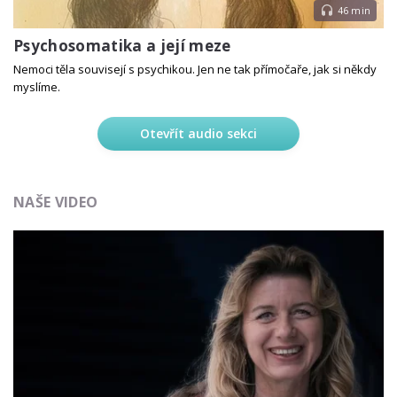
46 min
Psychosomatika a její meze
Nemoci těla souvisejí s psychikou. Jen ne tak přímočaře, jak si někdy
myslíme.
Otevřít audio sekci
NAŠE VIDEO