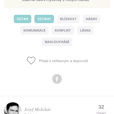
VZTAH
VZTAHY
BLÍZKOST
HÁDKY
Odeslat
KOMUNIKACE
KONFLIKT
LÁSKA
Zadáním e-mailu souhlasíte se zpracováním osobních
údajů.
NASLOUCHÁNÍ
Přidat k oblíbeným a doporučit
32
Jozef Melichár
článků