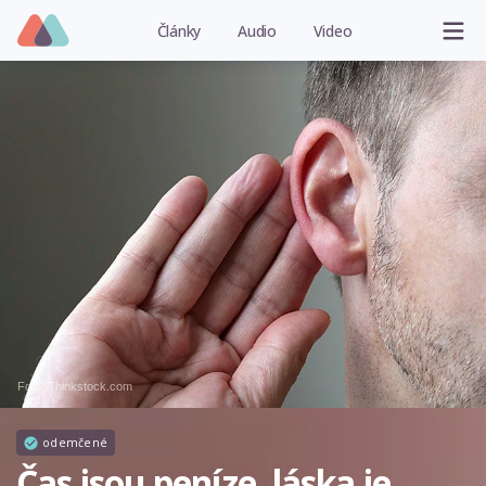
Články
Audio
Video
Foto: Thinkstock.com
odemčené
Čas jsou peníze, láska je