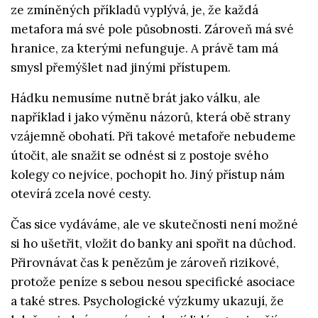
ze zmíněných příkladů vyplývá, je, že každá
metafora má své pole působnosti. Zároveň má své
hranice, za kterými nefunguje. A právě tam má
smysl přemýšlet nad jinými přístupem.
Hádku nemusíme nutně brát jako válku, ale
například i jako výměnu názorů, která obě strany
vzájemně obohatí. Při takové metafoře nebudeme
útočit, ale snažit se odnést si z postoje svého
kolegy co nejvíce, pochopit ho. Jiný přístup nám
otevírá zcela nové cesty.
Čas sice vydáváme, ale ve skutečnosti není možné
si ho ušetřit, vložit do banky ani spořit na důchod.
Přirovnávat čas k penězům je zároveň rizikové,
protože peníze s sebou nesou specifické asociace
a také stres. Psychologické výzkumy ukazují, že