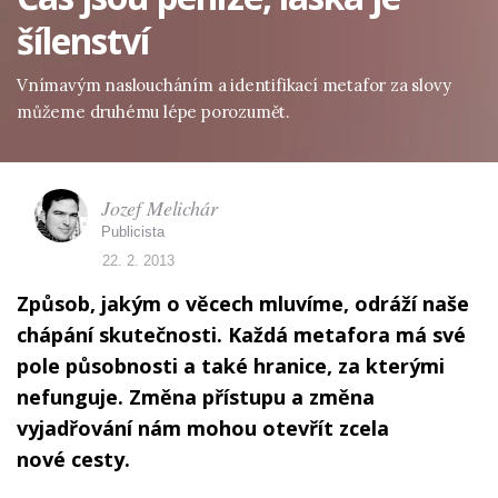
šílenství
Vnímavým nasloucháním a identifikací metafor za slovy
můžeme druhému lépe porozumět.
Jozef Melichár
Publicista
22. 2. 2013
Způsob, jakým o věcech mluvíme, odráží naše
chápání skutečnosti. Každá metafora má své
pole působnosti a také hranice, za kterými
nefunguje. Změna přístupu a změna
vyjadřování nám mohou otevřít zcela
nové cesty.