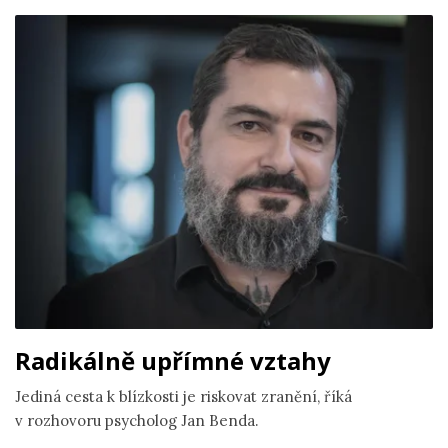
Radikálně upřímné vztahy
Jediná cesta k blízkosti je riskovat zranění, říká
v rozhovoru psycholog Jan Benda.