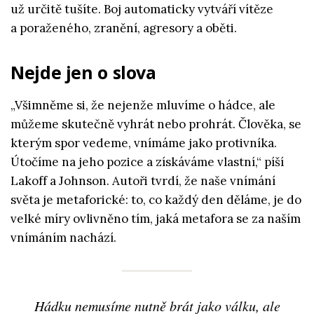
už určitě tušíte. Boj automaticky vytváří vítěze
a poraženého, zranění, agresory a oběti.
Nejde jen o slova
„Všimněme si, že nejenže mluvíme o hádce, ale
můžeme skutečně vyhrát nebo prohrát. Člověka, se
kterým spor vedeme, vnímáme jako protivníka.
Útočíme na jeho pozice a získáváme vlastní,“ píší
Lakoff a Johnson. Autoři tvrdí, že naše vnímání
světa je metaforické: to, co každý den děláme, je do
velké míry ovlivněno tím, jaká metafora se za naším
vnímáním nachází.
Hádku nemusíme nutně brát jako válku, ale