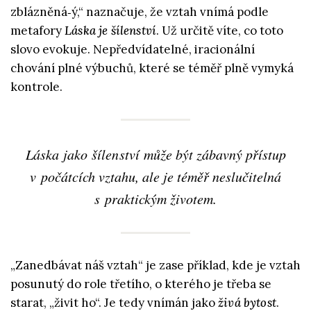
zblázněná‑ý,“ naznačuje, že vztah vnímá podle
metafory
Láska je šílenství
. Už určitě víte, co toto
slovo evokuje. Nepředvídatelné, iracionální
chování plné výbuchů, které se téměř plně vymyká
kontrole.
Láska jako šílenství
může být zábavný přístup
v počátcích vztahu, ale je téměř neslučitelná
s praktickým životem.
„Zanedbávat náš vztah“ je zase příklad, kde je vztah
posunutý do role třetího, o kterého je třeba se
starat, „živit ho“. Je tedy vnímán jako
živá bytost
.