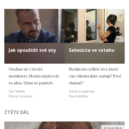
Jak opouštět své sny
Sebeúcta ve vztahu
Všechno už v životě
Necháváte si líbit věci, které
nestihnete. Nemá smysl rvát
vás v hloubi duše zraňují? Proč
to silou. Učme se pouštět.
vlastně?
Jan Vojtko
Aneta Langrová
Párový terapeut
Psycholožka
ČTĚTE DÁL
PORADNA