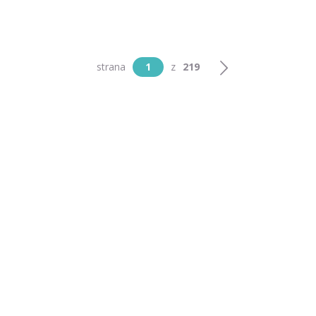
strana
1
z
219