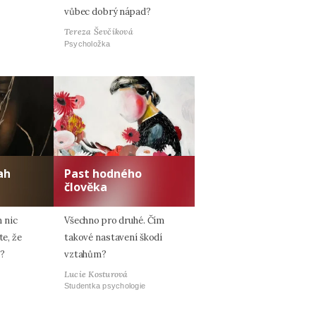
vůbec dobrý nápad?
Tereza Ševčíková
Psycholožka
ah
Past hodného
člověka
 nic
Všechno pro druhé. Čím
te, že
takové nastavení škodí
e?
vztahům?
Lucie Kosturová
Studentka psychologie