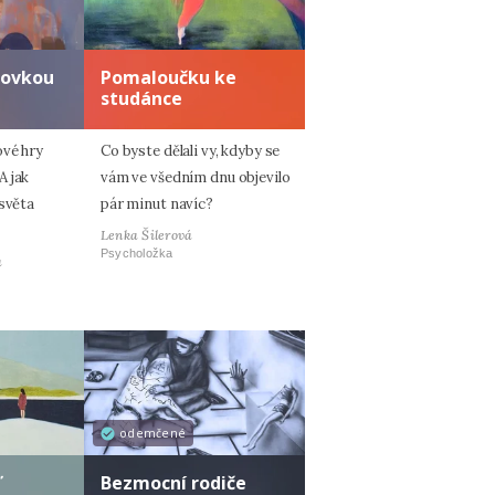
zovkou
Pomaloučku ke
studánce
ové hry
Co byste dělali vy, kdyby se
A jak
vám ve všedním dnu objevilo
 světa
pár minut navíc?
Lenka Šilerová
Psycholožka
á
odemčené
ď
Bezmocní rodiče