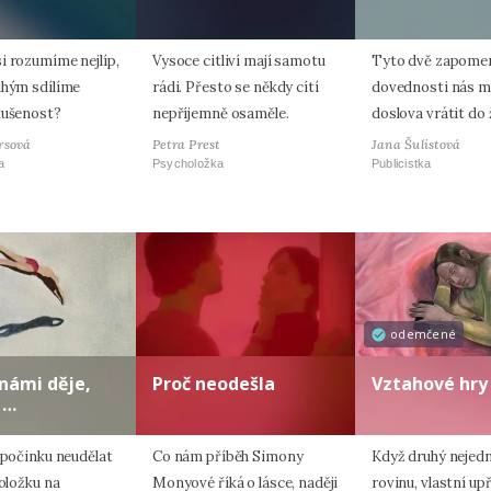
i rozumíme nejlíp,
Vysoce citliví mají samotu
Tyto dvě zapome
uhým sdílíme
rádi. Přesto se někdy cítí
dovednosti nás 
kušenost?
nepříjemně osaměle.
doslova vrátit do 
rsová
Petra Prest
Jana Šulistová
a
Psycholožka
Publicistka
odemčené
 námi děje,
Proč neodešla
Vztahové hry
 …
dpočinku neudělat
Co nám příběh Simony
Když druhý nejed
položku na
Monyové říká o lásce, naději
rovinu, vlastní up