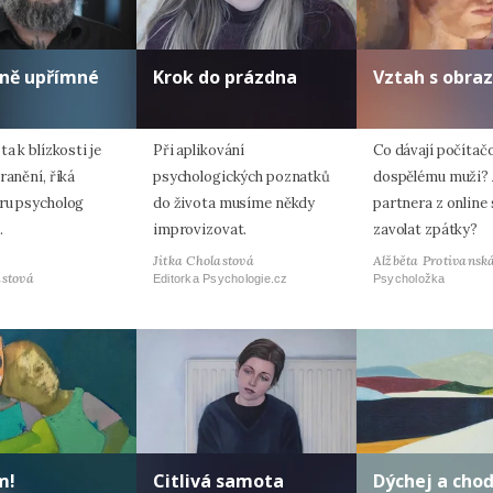
lně upřímné
Krok do prázdna
Vztah s obra
ta k blízkosti je
Při aplikování
Co dávají počítač
ranění, říká
psychologických poznatků
dospělému muži? 
ru psycholog
do života musíme někdy
partnera z online
.
improvizovat.
zavolat zpátky?
Jitka Cholastová
Alžběta Protivansk
astová
Editorka Psychologie.cz
Psycholožka
m!
Citlivá samota
Dýchej a cho