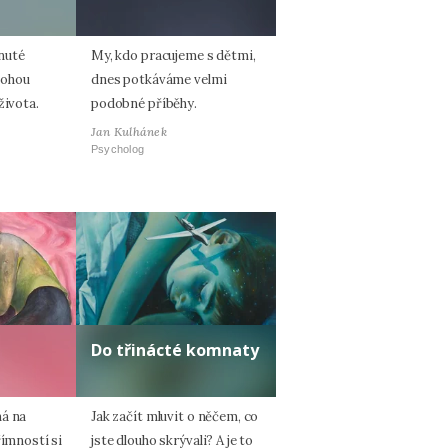
nuté
My, kdo pracujeme s dětmi,
mohou
dnes potkáváme velmi
života.
podobné příběhy.
Jan Kulhánek
Psycholog
Do třinácté komnaty
ná na
Jak začít mluvit o něčem, co
římností si
jste dlouho skrývali? A je to