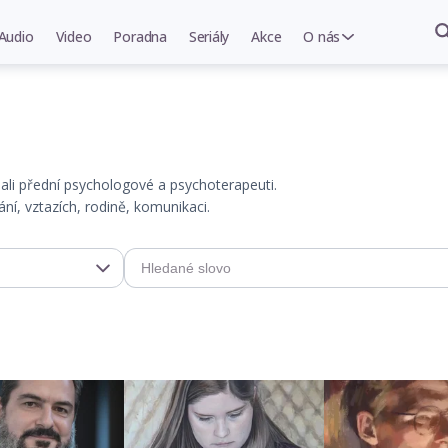
Audio
Video
Poradna
Seriály
Akce
O nás
psali přední psychologové a psychoterapeuti.
í, vztazích, rodině, komunikaci.