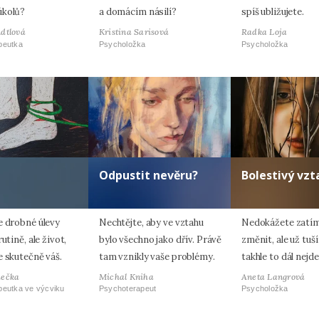
úkolů?
a domácím násilí?
spíš ubližujete.
dtlová
Kristina Sarisová
Radka Loja
peutka
Psycholožka
Psycholožka
Odpustit nevěru?
Bolestivý vzt
e drobné úlevy
Nechtějte, aby ve vztahu
Nedokážete zatím
utině, ale život,
bylo všechno jako dřív. Právě
změnit, ale už tuší
e skutečně váš.
tam vznikly vaše problémy.
takhle to dál nejd
hečka
Michal Kniha
Aneta Langrová
peutka ve výcviku
Psychoterapeut
Psycholožka