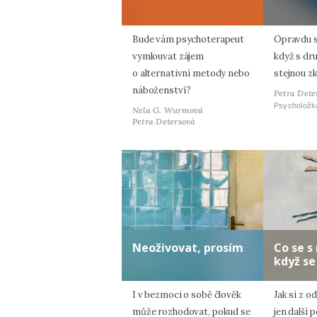
Bude vám psychoterapeut
Opravdu s
vymlouvat zájem
když s dr
o alternativní metody nebo
stejnou z
náboženství?
Petra Dete
Psycholožk
Nela G. Wurmová
Petra Detersová
Neoživovat, prosím
Co se s
když se
I v bezmoci o sobě člověk
Jak si z o
může rozhodovat, pokud se
jen další 