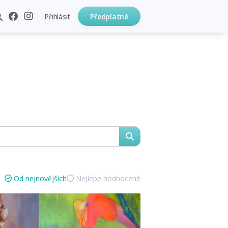
Přihlásit
Předplatné
hledat
Od nejnovějších
Nejlépe hodnocené