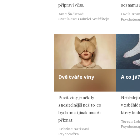
připraví včas.
seznamu 
Jana Šulistová
Lucie Bran
Stanislava Gabriel Waldštejn
Psychotera
Dvě tváře viny
A co já?
Pocit viny je někdy
Nehledejt
snesitelnější než to, co
v zaběhlé r
bychom si jinak museli
který bud
přiznat.
Tereza Le
Psychotera
Kristina Sarisová
Psycholožka