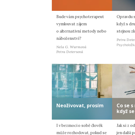
Bude vám psychoterapeut
Opravdu s
vymlouvat zájem
když s dr
o alternativní metody nebo
stejnou z
náboženství?
Petra Dete
Psycholožk
Nela G. Wurmová
Petra Detersová
Neoživovat, prosím
Co se s
když se
I v bezmoci o sobě člověk
Jak si z o
může rozhodovat, pokud se
jen další 