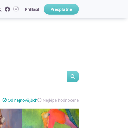
Přihlásit
Předplatné
hledat
Od nejnovějších
Nejlépe hodnocené