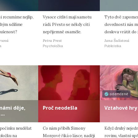
i rozumíme nejlíp,
Vysoce citliví mají samotu
Tyto dvě zapome
uhým sdílíme
rádi. Přesto se někdy cítí
dovednosti nás 
kušenost?
nepříjemně osaměle.
doslova vrátit do 
rsová
Petra Prest
Jana Šulistová
a
Psycholožka
Publicistka
odemčené
 námi děje,
Proč neodešla
Vztahové hry
 …
dpočinku neudělat
Co nám příběh Simony
Když druhý nejed
položku na
Monyové říká o lásce, naději
rovinu, vlastní up