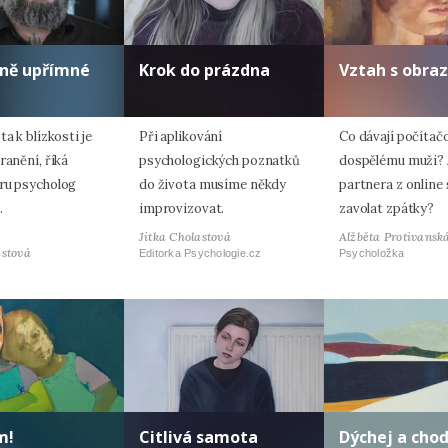
lně upřímné
Krok do prázdna
Vztah s obra
ta k blízkosti je
Při aplikování
Co dávají počítač
ranění, říká
psychologických poznatků
dospělému muži? 
ru psycholog
do života musíme někdy
partnera z online
.
improvizovat.
zavolat zpátky?
Jitka Cholastová
Alžběta Protivansk
astová
Editorka Psychologie.cz
Psycholožka
m!
Citlivá samota
Dýchej a cho