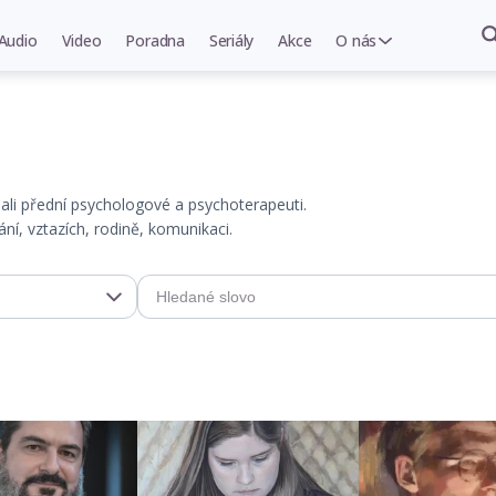
Audio
Video
Poradna
Seriály
Akce
O nás
psali přední psychologové a psychoterapeuti.
í, vztazích, rodině, komunikaci.