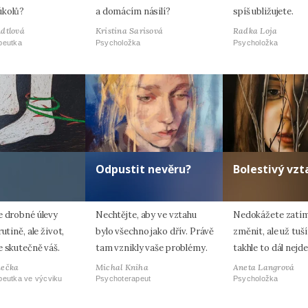
úkolů?
a domácím násilí?
spíš ubližujete.
dtlová
Kristina Sarisová
Radka Loja
peutka
Psycholožka
Psycholožka
Odpustit nevěru?
Bolestivý vzt
e drobné úlevy
Nechtějte, aby ve vztahu
Nedokážete zatím
utině, ale život,
bylo všechno jako dřív. Právě
změnit, ale už tuší
e skutečně váš.
tam vznikly vaše problémy.
takhle to dál nejd
hečka
Michal Kniha
Aneta Langrová
peutka ve výcviku
Psychoterapeut
Psycholožka