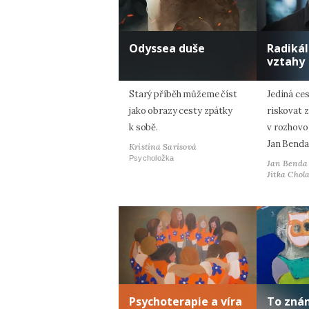
Odyssea duše
Radiká
vztahy
Starý příběh můžeme číst
Jediná ces
jako obrazy cesty zpátky
riskovat z
k sobě.
v rozhovo
Jan Benda
Kristina Sarisová
Psycholožka
Jan Benda
Jitka Chol
Psychoterapie a víra
To zná