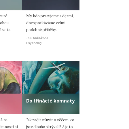
nuté
My, kdo pracujeme s dětmi,
mohou
dnes potkáváme velmi
života.
podobné příběhy.
Jan Kulhánek
Psycholog
Do třinácté komnaty
ná na
Jak začít mluvit o něčem, co
římností si
jste dlouho skrývali? A je to