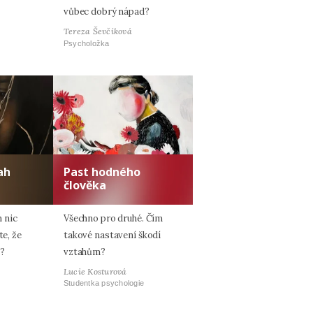
vůbec dobrý nápad?
Tereza Ševčíková
Psycholožka
ah
Past hodného
člověka
 nic
Všechno pro druhé. Čím
te, že
takové nastavení škodí
e?
vztahům?
Lucie Kosturová
Studentka psychologie