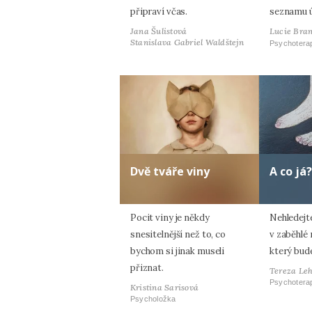
připraví včas.
seznamu 
Jana Šulistová
Lucie Bran
Stanislava Gabriel Waldštejn
Psychotera
Dvě tváře viny
A co já?
Pocit viny je někdy
Nehledejt
snesitelnější než to, co
v zaběhlé r
bychom si jinak museli
který bud
přiznat.
Tereza Le
Psychotera
Kristina Sarisová
Psycholožka