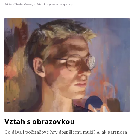
Jitka Cholastová,
editorka psychologie.cz
Vztah s obrazovkou
Co dávají počítačové hry dospělému muži? A jak partnera