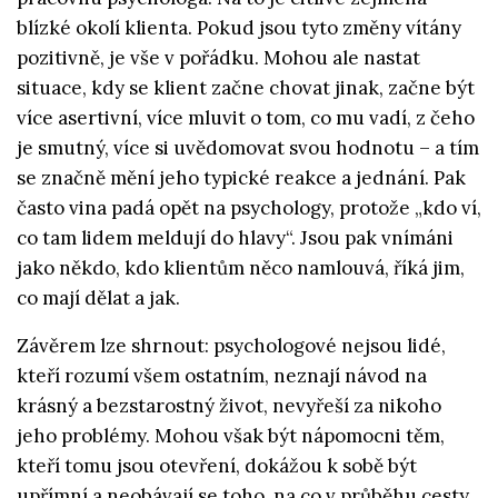
blízké okolí klienta. Pokud jsou tyto změny vítány
pozitivně, je vše v pořádku. Mohou ale nastat
situace, kdy se klient začne chovat jinak, začne být
více asertivní, více mluvit o tom, co mu vadí, z čeho
je smutný, více si uvědomovat svou hodnotu – a tím
se značně mění jeho typické reakce a jednání. Pak
často vina padá opět na psychology, protože „kdo ví,
co tam lidem meldují do hlavy“. Jsou pak vnímáni
jako někdo, kdo klientům něco namlouvá, říká jim,
co mají dělat a jak.
Závěrem lze shrnout: psychologové nejsou lidé,
kteří rozumí všem ostatním, neznají návod na
krásný a bezstarostný život, nevyřeší za nikoho
jeho problémy. Mohou však být nápomocni těm,
kteří tomu jsou otevření, dokážou k sobě být
upřímní a neobávají se toho, na co v průběhu cesty