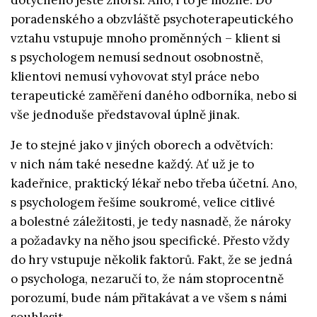
dotyčného ještě zhorší. Ano, i to je možné. Do
poradenského a obzvláště psychoterapeutického
vztahu vstupuje mnoho proměnných – klient si
s psychologem nemusí sednout osobnostně,
klientovi nemusí vyhovovat styl práce nebo
terapeutické zaměření daného odborníka, nebo si
vše jednoduše představoval úplně jinak.
Je to stejné jako v jiných oborech a odvětvích:
v nich nám také nesedne každý. Ať už je to
kadeřnice, praktický lékař nebo třeba účetní. Ano,
s psychologem řešíme soukromé, velice citlivé
a bolestné záležitosti, je tedy nasnadě, že nároky
a požadavky na něho jsou specifické. Přesto vždy
do hry vstupuje několik faktorů. Fakt, že se jedná
o psychologa, nezaručí to, že nám stoprocentně
porozumí, bude nám přitakávat a ve všem s námi