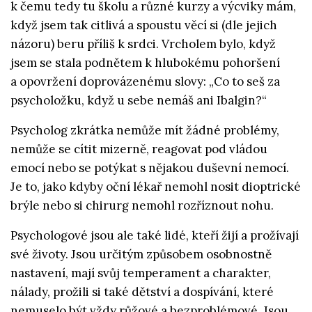
k čemu tedy tu školu a různé kurzy a výcviky mám,
když jsem tak citlivá a spoustu věcí si (dle jejich
názoru) beru příliš k srdci. Vrcholem bylo, když
jsem se stala podnětem k hlubokému pohoršení
a opovržení doprovázenému slovy: „Co to seš za
psycholožku, když u sebe nemáš ani Ibalgin?“
Psycholog zkrátka nemůže mít žádné problémy,
nemůže se cítit mizerně, reagovat pod vládou
emocí nebo se potýkat s nějakou duševní nemocí.
Je to, jako kdyby oční lékař nemohl nosit dioptrické
brýle nebo si chirurg nemohl rozříznout nohu.
Psychologové jsou ale také lidé, kteří žijí a prožívají
své životy. Jsou určitým způsobem osobnostně
nastavení, mají svůj temperament a charakter,
nálady, prožili si také dětství a dospívání, které
nemuselo být vždy růžové a bezproblémové. Jsou