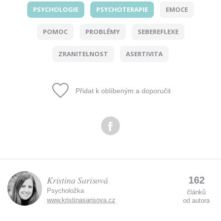
PSYCHOLOGIE
PSYCHOTERAPIE
EMOCE
Odeslat
POMOC
PROBLÉMY
SEBEREFLEXE
Zadáním e-mailu souhlasíte se zpracováním osobních
údajů.
ZRANITELNOST
ASERTIVITA
Přidat k oblíbeným a doporučit
Kristina Sarisová
162
Psycholožka
článků
www.kristinasarisova.cz
od autora