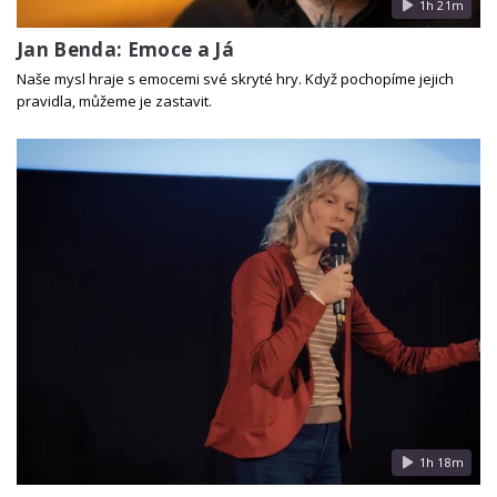
1h 21m
Jan Benda: Emoce a Já
Naše mysl hraje s emocemi své skryté hry. Když pochopíme jejich
pravidla, můžeme je zastavit.
1h 18m