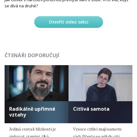
se dívá na druhé?
Otevřít video sekci
ČTENÁŘI DOPORUČUJÍ
Radikálně upřímné
Citlivá samota
vztahy
Jediná cesta k blízkosti je
Vysoce citliví mají samotu
riskovat zranění, říká
rádi. Přesto se někdy cítí