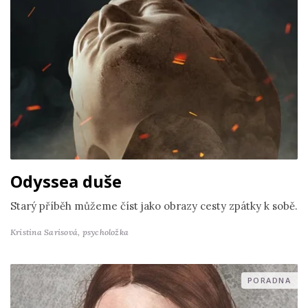
Odyssea duše
Starý příběh můžeme číst jako obrazy cesty zpátky k sobě.
Kristina Sarisová,
psycholožka
PORADNA