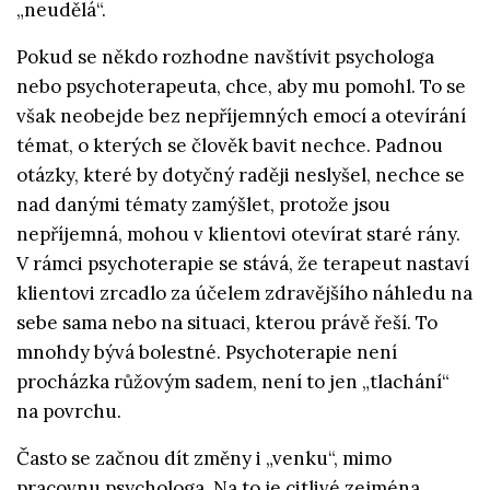
„neudělá“.
Pokud se někdo rozhodne navštívit psychologa
nebo psychoterapeuta, chce, aby mu pomohl. To se
však neobejde bez nepříjemných emocí a otevírání
témat, o kterých se člověk bavit nechce. Padnou
otázky, které by dotyčný raději neslyšel, nechce se
nad danými tématy zamýšlet, protože jsou
nepříjemná, mohou v klientovi otevírat staré rány.
V rámci psychoterapie se stává, že terapeut nastaví
klientovi zrcadlo za účelem zdravějšího náhledu na
sebe sama nebo na situaci, kterou právě řeší. To
mnohdy bývá bolestné. Psychoterapie není
procházka růžovým sadem, není to jen „tlachání“
na povrchu.
Často se začnou dít změny i „venku“, mimo
pracovnu psychologa. Na to je citlivé zejména