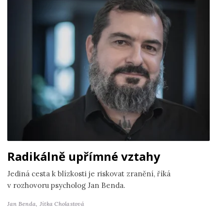
Radikálně upřímné vztahy
Jediná cesta k blízkosti je riskovat zranění, říká
v rozhovoru psycholog Jan Benda.
Jan Benda,
Jitka Cholastová