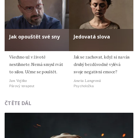
Jak opouštět své sny
Jedovatá slova
Všechno už v životě
Jak se zachovat, když si na vás
nestihnete. Nemá smysl rvát
druhý bezdůvodně vylévá
to silou. Učme se pouštět.
svoje negativní emoce?
Jan Vojtko
Aneta Langrová
Párový terapeut
Psycholožka
ČTĚTE DÁL