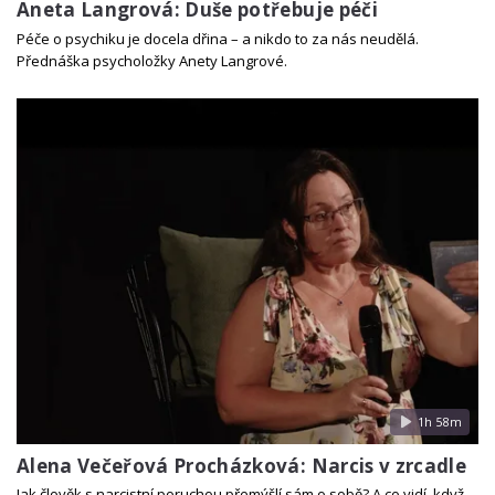
Aneta Langrová: Duše potřebuje péči
Péče o psychiku je docela dřina – a nikdo to za nás neudělá.
Přednáška psycholožky Anety Langrové.
1h 58m
Alena Večeřová Procházková: Narcis v zrcadle
Jak člověk s narcistní poruchou přemýšlí sám o sobě? A co vidí, když