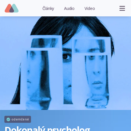
Články
Audio
Video
odemčené
Dokonalý psycholog