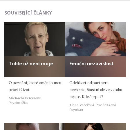
SOUVISEJÍCÍ ČLÁNKY
Tohle už není moje
Emoční nezávislost
O poznání, které změnilo mou
Odcházet od partnera
práci i život.
nechcete, šťastní ale ve vztahu
nejste. Kde čerpat?
Michaela Peterková
Psycholožka
Alena Večeřová Procházková
Psychiatr