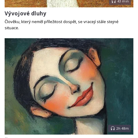
43 min
Vývojové dluhy
Člověku, který neměl příležitost dospět, se vracejí stále stejné
situace.
2h 48m