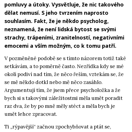
pomluvy a útoky. Vysvětluje, že nic takového
dělat nemusí. S jeho tvrzením naprosto
souhlasím. Fakt, že je někdo psycholog,
neznamená, že není lidská bytost se svými
strachy, trápeními, zranitelností, negativními
emocemi a vším možným, co k tomu patří.
V pozměněné podobě se s tímto názorem totiž také
setkávám, a to poměrně často. Nezřídka kdy se mé
okolí podiví nad tím, že něco řeším, vztekám se, že
se mě někdo dotkl nebo mě něco zasáhlo.
Argumentují tím, že jsem přece psycholožka a že
bych si s takovými záležitostmi měla umět poradit
raz dva, že by po mně měly stéct a měla bych je
umět lehce zpracovat.
Ti „rýpavější“ začnou zpochybňovat a ptát se,