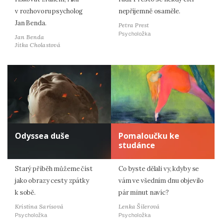
v rozhovoru psycholog
nepříjemně osaměle.
Jan Benda.
Petra Prest
Psycholožka
Jan Benda
Jitka Cholastová
Odyssea duše
Pomaloučku ke
studánce
Starý příběh můžeme číst
Co byste dělali vy, kdyby se
jako obrazy cesty zpátky
vám ve všedním dnu objevilo
k sobě.
pár minut navíc?
Kristina Sarisová
Lenka Šilerová
Psycholožka
Psycholožka