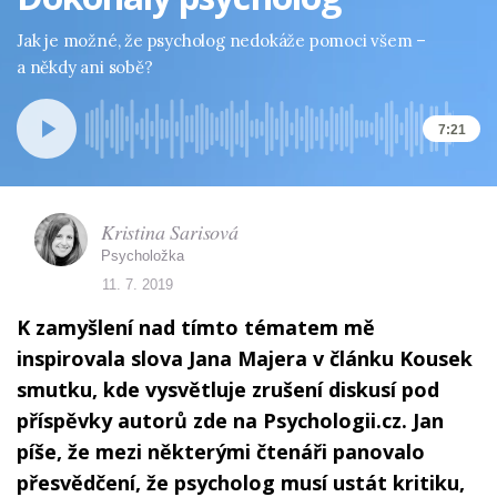
Jak je možné, že psycholog nedokáže pomoci všem –
a někdy ani sobě?
7:21
Kristina Sarisová
Psycholožka
11. 7. 2019
K zamyšlení nad tímto tématem mě
inspirovala slova Jana Majera v článku Kousek
smutku, kde vysvětluje zrušení diskusí pod
příspěvky autorů zde na Psychologii.cz. Jan
píše, že mezi některými čtenáři panovalo
přesvědčení, že psycholog musí ustát kritiku,