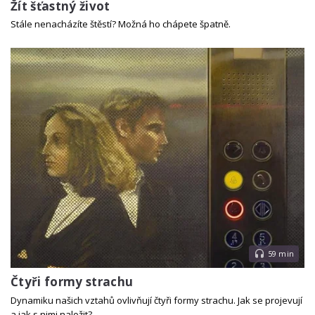
Žít šťastný život
Stále nenacházíte štěstí? Možná ho chápete špatně.
59 min
Čtyři formy strachu
Dynamiku našich vztahů ovlivňují čtyři formy strachu. Jak se projevují
a jak s nimi naložit?