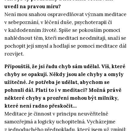
uvedl na pravou míru?
Není mou snahou ospravedlňovat význam meditace
v sebepoznání, v léčení duše, psychoterapii či
v každodenním životě. Spíše se pokouším pomoci
nahlédnout těm, kteří meditaci neodmítají, snaží se
pochopit její smysl a hodlají se pomocí meditace dál
rozvíjet.
Připouštíš, že jsi řadu chyb sám udělal. Víš, které
chyby se opakují. Někdy jsou ale chyby a omyly
užitečné.
Je potřeba je udělat, abychom se
pohnuli dál. Platí to i v meditaci? Možná právě
některé chyby a prozření mohou být milníky,
které není radno přeskočit…
Meditace je činnost v principu neuvěřitelně
samozřejmá a logicky uchopitelná. Vycházejme
z jednoduchého předpokladu, který jsem už zmínil: