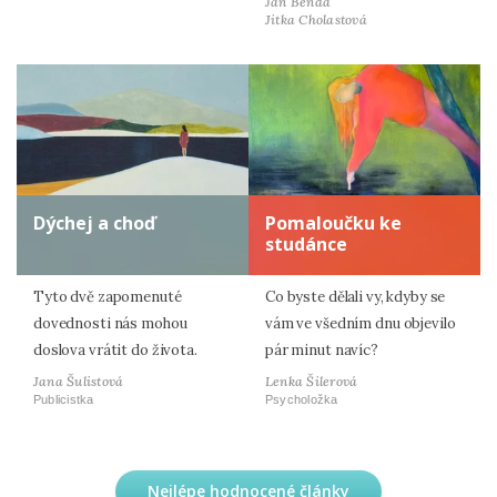
Jan Benda
Jitka Cholastová
Dýchej a choď
Pomaloučku ke
studánce
Tyto dvě zapomenuté
Co byste dělali vy, kdyby se
dovednosti nás mohou
vám ve všedním dnu objevilo
doslova vrátit do života.
pár minut navíc?
Jana Šulistová
Lenka Šilerová
Publicistka
Psycholožka
Nejlépe hodnocené články