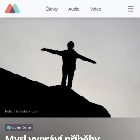
Články
Audio
Video
Foto: Thinkstock.com
odemčené
Mysl vypráví příběhy