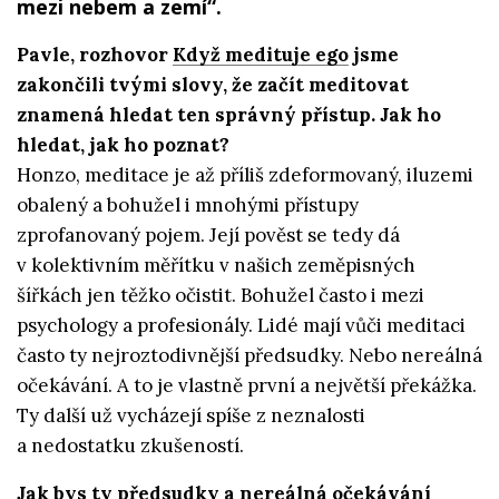
mezi nebem a zemí“.
Pavle, rozhovor
Když medituje ego
jsme
zakončili tvými slovy, že začít meditovat
znamená hledat ten správný přístup. Jak ho
hledat, jak ho poznat?
Honzo, meditace je až příliš zdeformovaný, iluzemi
obalený a bohužel i mnohými přístupy
zprofanovaný pojem. Její pověst se tedy dá
v kolektivním měřítku v našich zeměpisných
šířkách jen těžko očistit. Bohužel často i mezi
psychology a profesionály. Lidé mají vůči meditaci
často ty nejroztodivnější předsudky. Nebo nereálná
očekávání. A to je vlastně první a největší překážka.
Ty další už vycházejí spíše z neznalosti
a nedostatku zkušeností.
Jak bys ty předsudky a nereálná očekávání