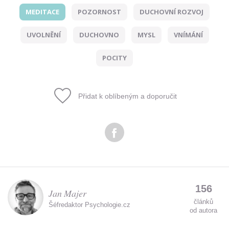
MEDITACE
POZORNOST
DUCHOVNÍ ROZVOJ
Odeslat
UVOLNĚNÍ
DUCHOVNO
MYSL
VNÍMÁNÍ
Zadáním e-mailu souhlasíte se zpracováním osobních
údajů.
POCITY
Přidat k oblíbeným a doporučit
156
Jan Majer
článků
Šéfredaktor Psychologie.cz
od autora