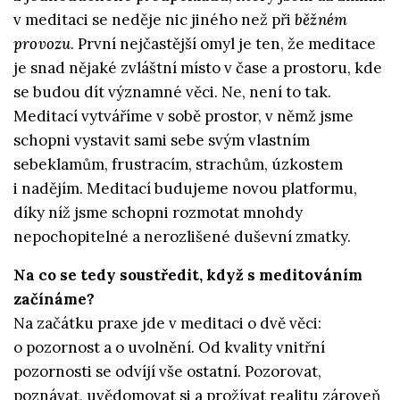
v meditaci se neděje nic jiného než při
běžném
provozu
. První nejčastější omyl je ten, že meditace
je snad nějaké zvláštní místo v čase a prostoru, kde
se budou dít významné věci. Ne, není to tak.
Meditací vytváříme v sobě prostor, v němž jsme
schopni vystavit sami sebe svým vlastním
sebeklamům, frustracím, strachům, úzkostem
i nadějím. Meditací budujeme novou platformu,
díky níž jsme schopni rozmotat mnohdy
nepochopitelné a nerozlišené duševní zmatky.
Na co se tedy soustředit, když s meditováním
začínáme?
Na začátku praxe jde v meditaci o dvě věci:
o pozornost a o uvolnění. Od kvality vnitřní
pozornosti se odvíjí vše ostatní. Pozorovat,
poznávat, uvědomovat si a prožívat realitu zároveň