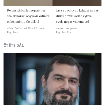
Po desítkách let se partner
Jak se zachovat, když si na vás
stal dekorací obýváku, odmítá
druhý bezdůvodně vylévá
cokoli měnit. Co dělat?
svoje negativní emoce?
Alena Večeřová Procházková
Aneta Langrová
Psychiatr
Psycholožka
ČTĚTE DÁL