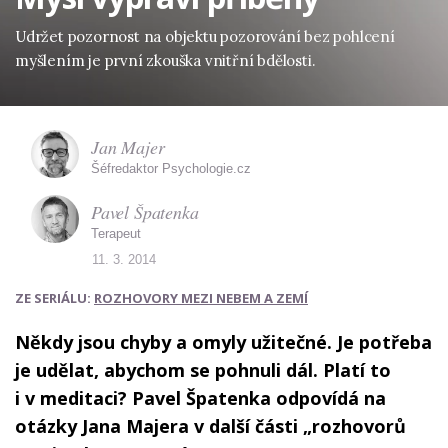
Udržet pozornost na objektu pozorování bez pohlcení
myšlením je první zkouška vnitřní bdělosti.
Jan Majer
Šéfredaktor Psychologie.cz
Pavel Špatenka
Terapeut
11. 3. 2014
ZE SERIÁLU:
ROZHOVORY MEZI NEBEM A ZEMÍ
Někdy jsou chyby a omyly užitečné. Je potřeba
je udělat, abychom se pohnuli dál. Platí to
i v meditaci? Pavel Špatenka odpovídá na
otázky Jana Majera v další části „rozhovorů