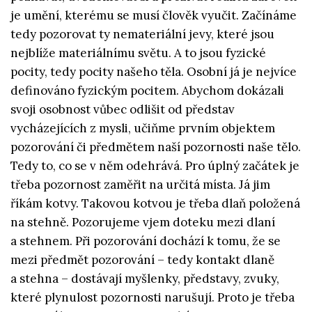
je umění, kterému se musí člověk vyučit. Začínáme
tedy pozorovat ty nemateriální jevy, které jsou
nejblíže materiálnímu světu. A to jsou fyzické
pocity, tedy pocity našeho těla. Osobní já je nejvíce
definováno fyzickým pocitem. Abychom dokázali
svoji osobnost vůbec odlišit od představ
vycházejících z mysli, učiňme prvním objektem
pozorování či předmětem naší pozornosti naše tělo.
Tedy to, co se v něm odehrává. Pro úplný začátek je
třeba pozornost zaměřit na určitá místa. Já jim
říkám kotvy. Takovou kotvou je třeba dlaň položená
na stehně. Pozorujeme vjem doteku mezi dlaní
a stehnem. Při pozorování dochází k tomu, že se
mezi předmět pozorování – tedy kontakt dlaně
a stehna – dostávají myšlenky, představy, zvuky,
které plynulost pozornosti narušují. Proto je třeba