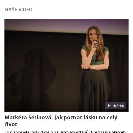
NAŠE VIDEO
1h 34m
Markéta Šetinová: Jak poznat lásku na celý
život
Co o sobě víte, pokud jde o navazování vztahů? Přednáška Markéty