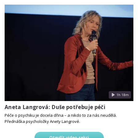
1h 18m
Aneta Langrová: Duše potřebuje péči
Péče o psychiku je docela dřina – a nikdo to za nás neudělá.
Přednáška psycholožky Anety Langrové.
Otevřít video sekci