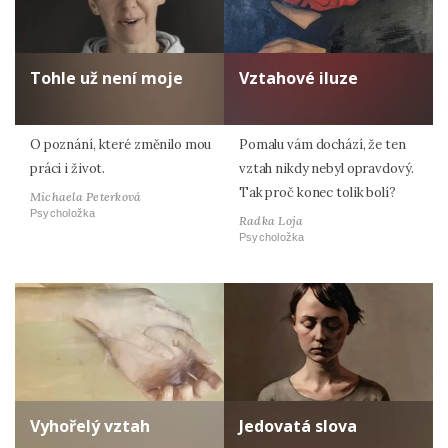
Tohle už není moje
Vztahové iluze
O poznání, které změnilo mou
Pomalu vám dochází, že ten
práci i život.
vztah nikdy nebyl opravdový.
Tak proč konec tolik bolí?
Michaela Peterková
Psycholožka
Radka Loja
Psycholožka
Vyhořelý vztah
Jedovatá slova