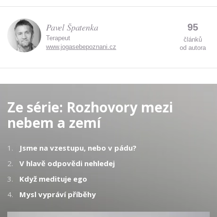
Pavel Špatenka
95
Terapeut
článků
www.jogasebepoznani.cz
od autora
Ze série:
Rozhovory mezi
nebem a zemí
1.
Jsme na vzestupu, nebo v pádu?
2.
V hlavě odpovědi nehledej
3.
Když medituje ego
4.
Mysl vypráví příběhy