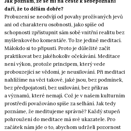
Jak poznám, že se mi na cestě k sebepoznání
daří, že to dělám dobře?
Probuzení se neodvíjí od povahy prožívaných jevů
ani od charakteru osobnosti, jako spíše od
schopnosti zpřístupnit sám sobě vnitřní realitu bez
myšlenkového komentáře. To lze jedině meditací.
Málokdo si to připustí. Proto je důležité začít
praktikovat bez jakéhokoliv očekávání. Meditace
není výkon, protože principem, který vede
probouzející se vědomí, je neusilování. Při meditaci
nahlížíme na věci takové, jaké jsou, bez podmínek,
bez předpojatostí, bez usilování, bez příkras
a významů, které nemají. Což je v našem kulturním
prostředí považováno spíše za selhání. Jak tedy
poznáme, že meditujeme správně? Každý stupeň
pohroužení do meditace má své ukazatele. Pro
začátek nám jde o to, abychom udrželi pozornost