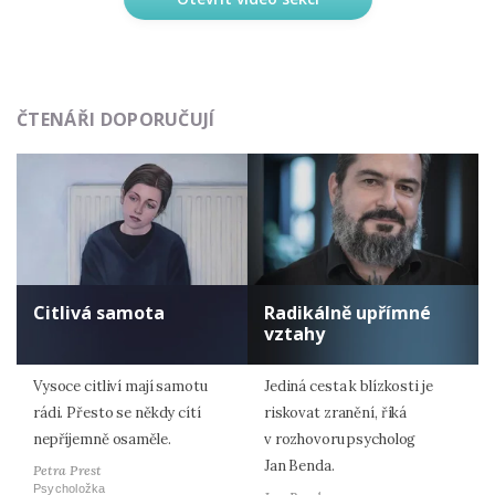
ČTENÁŘI DOPORUČUJÍ
Citlivá samota
Radikálně upřímné
vztahy
Vysoce citliví mají samotu
Jediná cesta k blízkosti je
rádi. Přesto se někdy cítí
riskovat zranění, říká
nepříjemně osaměle.
v rozhovoru psycholog
Jan Benda.
Petra Prest
Psycholožka