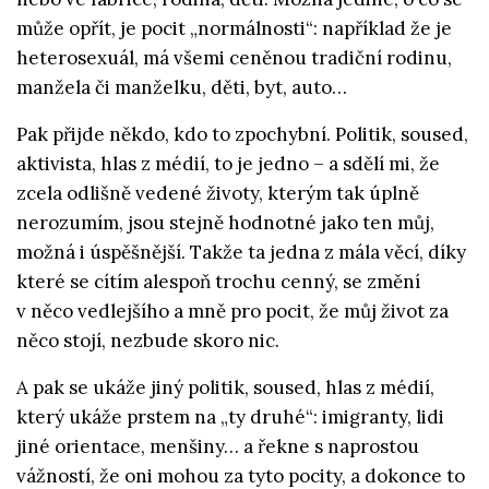
může opřít, je pocit „normálnosti“: například že je
heterosexuál, má všemi ceněnou tradiční rodinu,
manžela či manželku, děti, byt, auto…
Pak přijde někdo, kdo to zpochybní. Politik, soused,
aktivista, hlas z médií, to je jedno – a sdělí mi, že
zcela odlišně vedené životy, kterým tak úplně
nerozumím, jsou stejně hodnotné jako ten můj,
možná i úspěšnější. Takže ta jedna z mála věcí, díky
které se cítím alespoň trochu cenný, se změní
v něco vedlejšího a mně pro pocit, že můj život za
něco stojí, nezbude skoro nic.
A pak se ukáže jiný politik, soused, hlas z médií,
který ukáže prstem na „ty druhé“: imigranty, lidi
jiné orientace, menšiny… a řekne s naprostou
vážností, že oni mohou za tyto pocity, a dokonce to