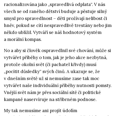
racionalizována jako „spravedlivá odplata“. V nás
všech se od raného dětství buduje a pěstuje silný
smysl pro spravedlnost – děti prožívají nelibost či
hněv, pokud se cítí nespravedlivě trestány nebo jim
někdo ublížil. Vytváří se náš hodnotový systém
a morální kompas.
No a aby si člověk ospravedlnil své chování, může si
vytvářet příběhy o tom, jak je jeho akce nezbytná,
protože okolní svět (či pachatel křivdy) musí
„pocítit důsledky“ svých činů. A ukazuje se, že
v dnešním světě už si nemusíme zase tak moc
vytvářet naše individuální příběhy nutnosti pomsty.
Vnější svět nám je přes sociální sítě či politické
kampaně naservíruje na stříbrném podnose.
My tak nemusíme ani projít údolím