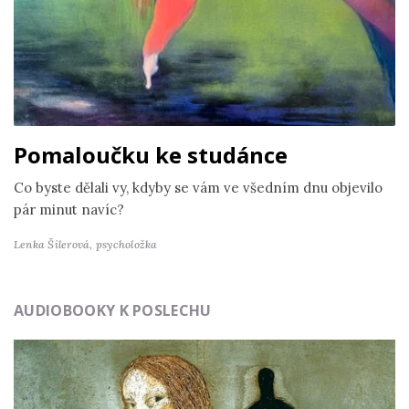
Pomaloučku ke studánce
Co byste dělali vy, kdyby se vám ve všedním dnu objevilo
pár minut navíc?
Lenka Šilerová,
psycholožka
AUDIOBOOKY K POSLECHU