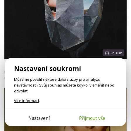
2h 36m
Kontrola mysli
Nastavení soukromí
Naučte se ovládat svou mysl – zdravým způsobem a ve správné
míře.
Můžeme povolit některé další služby pro analýzu
návštěvnosti? Svůj souhlas můžete kdykoliv změnit nebo
odvolat.
Více informací
.
Nastavení
Přijmout vše