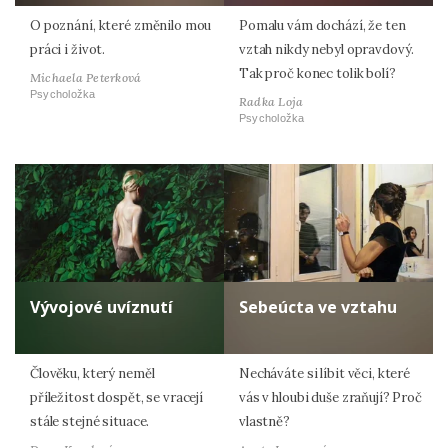
O poznání, které změnilo mou
Pomalu vám dochází, že ten
práci i život.
vztah nikdy nebyl opravdový.
Tak proč konec tolik bolí?
Michaela Peterková
Psycholožka
Radka Loja
Psycholožka
Vývojové uvíznutí
Sebeúcta ve vztahu
Člověku, který neměl
Necháváte si líbit věci, které
příležitost dospět, se vracejí
vás v hloubi duše zraňují? Proč
stále stejné situace.
vlastně?