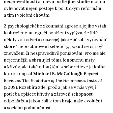
nespravedlnosti a hněvu podle
jiné studie
mohou
ovlivňovat nejen postoje k politickým reformám
a tím i volební chování.
Z psychologického zkoumání agrese a jejího vztah
k ohroženému egu či ponížení
vyplývá
, že lidé
někdy volí odvetu
(revenge)
jako způsob „vyrovnání
skóre“ nebo obnovení sebeúcty, pokud se cítí být
zneváženi či nespravedlivě ponižováni. Pro mě ale
nejcennější a shrnující téma fenoménu msty
a křivdy, ale také odpuštění a sebereflexe je kniha,
kterou napsal
Michael E. McCullough
Beyond
Revenge: The Evolution of the Forgiveness Instinct
(2008). Rozebírá zde, proč a jak se v nás vyvíjí
potřeba oplácet křivdy a zároveň schopnost
odpouštět a jakou roli v tom hraje naše evoluční
a sociální podmíněnost.