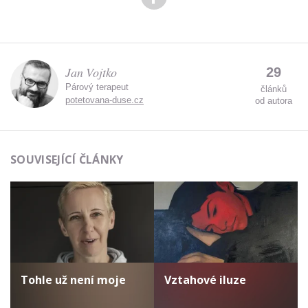
Jan Vojtko
29
Párový terapeut
článků
potetovana-duse.cz
od autora
SOUVISEJÍCÍ ČLÁNKY
Tohle už není moje
Vztahové iluze