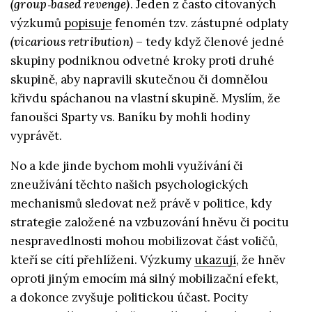
(group‑based revenge)
. Jeden z často citovaných
výzkumů
popisuje
fenomén tzv. zástupné odplaty
(vicarious retribution)
– tedy když členové jedné
skupiny podniknou odvetné kroky proti druhé
skupině, aby napravili skutečnou či domnělou
křivdu spáchanou na vlastní skupině. Myslím, že
fanoušci Sparty vs. Baníku by mohli hodiny
vyprávět.
No a kde jinde bychom mohli využívání či
zneužívání těchto našich psychologických
mechanismů sledovat než právě v politice, kdy
strategie založené na vzbuzování hněvu či pocitu
nespravedlnosti mohou mobilizovat část voličů,
kteří se cítí přehlíženi. Výzkumy
ukazují
, že hněv
oproti jiným emocím má silný mobilizační efekt,
a dokonce zvyšuje politickou účast. Pocity