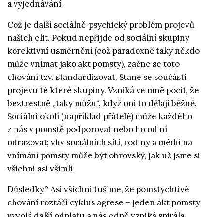
a vyjednávání.
Což je další sociálně‑psychický problém projevů
našich elit. Pokud nepřijde od sociální skupiny
korektivní usměrnění (což paradoxně taky někdo
může vnímat jako akt pomsty), začne se toto
chování tzv. standardizovat. Stane se součástí
projevu té které skupiny. Vzniká ve mně pocit, že
beztrestně „taky můžu“, když oni to dělají běžně.
Sociální okolí (například přátelé) může každého
z nás v pomstě podporovat nebo ho od ní
odrazovat; vliv sociálních sítí, rodiny a médií na
vnímání pomsty může být obrovský, jak už jsme si
všichni asi všimli.
Důsledky? Asi všichni tušíme, že pomstychtivé
chování roztáčí cyklus agrese – jeden akt pomsty
vyvolá další odplatu a následně vzniká spirála