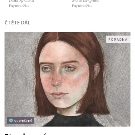
Dana Kynclová
Aneta Langrová
Psycholožka
Psycholožka
ČTĚTE DÁL
PORADNA
odemčené