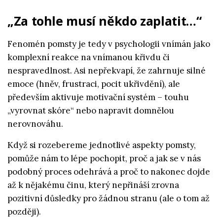
„Za tohle musí někdo zaplatit…“
Fenomén pomsty je tedy v psychologii vnímán jako
komplexní reakce na vnímanou křivdu či
nespravedlnost. Asi nepřekvapí, že zahrnuje silné
emoce (hněv, frustraci, pocit ukřivdění), ale
především aktivuje motivační systém – touhu
„vyrovnat skóre“ nebo napravit domnělou
nerovnováhu.
Když si rozebereme jednotlivé aspekty pomsty,
pomůže nám to lépe pochopit, proč a jak se v nás
podobný proces odehrává a proč to nakonec dojde
až k nějakému činu, který nepřináší zrovna
pozitivní důsledky pro žádnou stranu (ale o tom až
později).