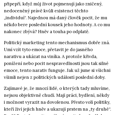
připepří, když můj život pojmenují jako zničený,
nedoceněný právě kvůli existenci těchto
„individuí“. Najednou má daný člověk pocit, že mu
někdo bere poslední kousek jeho hodnoty. A co mu
nakonec zbývá? Hněv a touha po odplatě.
Politický marketing tento mechanismus dobře zná.
Umí vzít tyto emoce, přetavit je do jasného
narativu a ukázat na viníka. A protože křivda,
ponížení nebo pocit nespravedlnosti jsou tak silné
emoce, tento narativ funguje. Jak už jsme si všichni
všimli nejen z politických událostí poslední doby.
Zajímavé je, že mnozí lidé, o kterých tady mluvíme,
nejsou objektivně chudí. Mají práci, bydlení, někdy
i možnost vyrazit na dovolenou. Přesto volí politiky,
kteří živí jejich hněv a ukazují prstem na „ty druhé“.