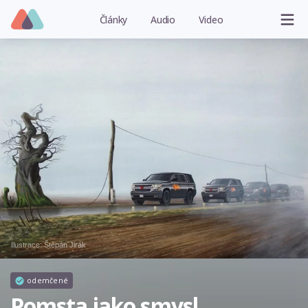
Články
Audio
Video
Ilustrace:
Štěpán Jirák
odemčené
Pomsta jako smysl