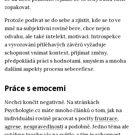
zopakovat.
Protože podívat se do sebe a zjistit, kde se to ve
mně na subjektivní rovině bere, chce nejen
odvahu, ale také intelekt, motivaci. Introspekce
a vyvozování přiléhavých závěrů vyžaduje
schopnost vnímat kontext, přijímat změny,
předpokládá práci s hodnotami, smyslem a mnoha
dalšími aspekty procesu sebereflexe.
Práce s emocemi
Nechci končit negativně. Na stránkách
Psychologie.cz máte mnoho článků o tom, jak na
individuální rovině pracovat s pocity
frustrace
,
agrese
,
nespravedlnosti
a podobně. Jedno téma ale
vytáhnu trochu víc na světlo, a tím je schopnost