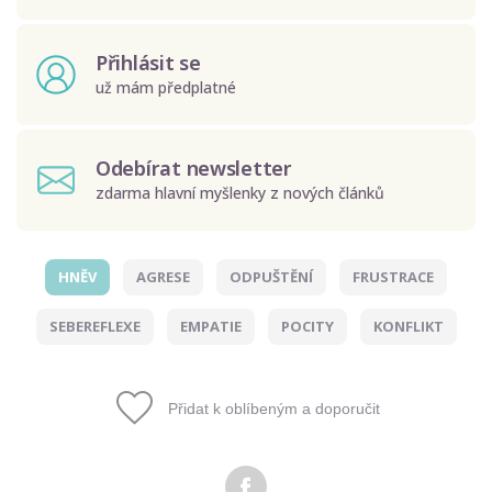
Přihlásit se
už mám předplatné
Odebírat newsletter
zdarma hlavní myšlenky z nových článků
HNĚV
AGRESE
ODPUŠTĚNÍ
FRUSTRACE
Odeslat
SEBEREFLEXE
EMPATIE
POCITY
KONFLIKT
Zadáním e-mailu souhlasíte se zpracováním osobních
údajů.
Přidat k oblíbeným a doporučit