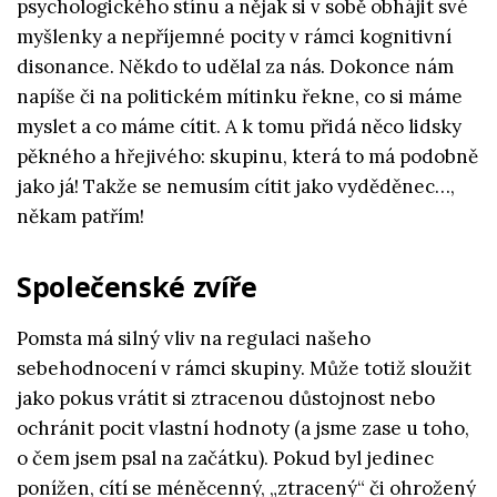
psychologického stínu a nějak si v sobě obhájit své
myšlenky a nepříjemné pocity v rámci kognitivní
disonance. Někdo to udělal za nás. Dokonce nám
napíše či na politickém mítinku řekne, co si máme
myslet a co máme cítit. A k tomu přidá něco lidsky
pěkného a hřejivého: skupinu, která to má podobně
jako já! Takže se nemusím cítit jako vyděděnec…,
někam patřím!
Společenské zvíře
Pomsta má silný vliv na regulaci našeho
sebehodnocení v rámci skupiny. Může totiž sloužit
jako pokus vrátit si ztracenou důstojnost nebo
ochránit pocit vlastní hodnoty (a jsme zase u toho,
o čem jsem psal na začátku). Pokud byl jedinec
ponížen, cítí se méněcenný, „ztracený“ či ohrožený