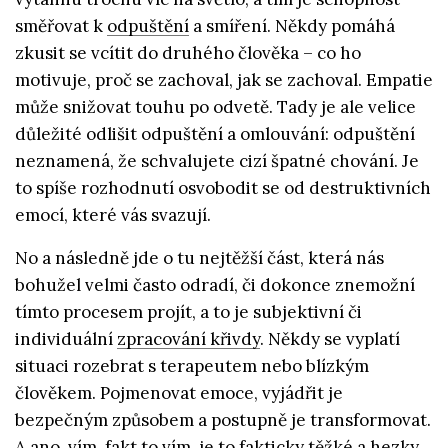
směřovat k
odpuštění
a smíření. Někdy pomáhá
zkusit se vcítit do druhého člověka – co ho
motivuje, proč se zachoval, jak se zachoval. Empatie
může snižovat touhu po odvetě. Tady je ale velice
důležité odlišit odpuštění a omlouvání: odpuštění
neznamená, že schvalujete cizí špatné chování. Je
to spíše rozhodnutí osvobodit se od destruktivních
emocí, které vás svazují.
No a následně jde o tu nejtěžší část, která nás
bohužel velmi často odradí, či dokonce znemožní
tímto procesem projít, a to je subjektivní či
individuální
zpracování křivdy
. Někdy se vyplatí
situaci rozebrat s terapeutem nebo blízkým
člověkem. Pojmenovat emoce, vyjádřit je
bezpečným způsobem a postupně je transformovat.
A ano, vím, fakt to vím, je to fakticky těžké a hezky