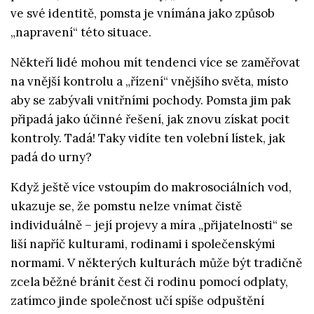
ve své identitě, pomsta je vnímána jako způsob
„napravení“ této situace.
Někteří lidé mohou mít tendenci více se zaměřovat
na vnější kontrolu a „řízení“ vnějšího světa, místo
aby se zabývali vnitřními pochody. Pomsta jim pak
připadá jako účinné řešení, jak znovu získat pocit
kontroly. Tadá! Taky vidíte ten volební lístek, jak
padá do urny?
Když ještě více vstoupím do makrosociálních vod,
ukazuje se, že pomstu nelze vnímat čistě
individuálně – její projevy a míra „přijatelnosti“ se
liší napříč kulturami, rodinami i společenskými
normami. V některých kulturách může být tradičně
zcela běžné bránit čest či rodinu pomocí odplaty,
zatímco jinde společnost učí spíše odpuštění