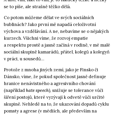
se to píše, ale strašně těžko dělá.
Co potom můžeme dělat ve svých sociálních
bublinách? Jako první mě napadá celoživotní
výchova a vzdělávání. A ne, nebavíme se o nějakých
kurzech. Všichni víme, že rozvoj empatie
a respektu prostě a jasně začíná v rodině, v mé malé
sociální skupině kamarádů, přátel, kolegů a kolegyň
v práci, u sousedů…
Protože z mnoha jiných zemí, jako je Finsko či
Dánsko, víme, že pokud společnost jasně definuje
hranice nenávistného a agresivního chování
(například
hate speech
), snižuje se tolerance vůči
šíření postojů, které vyzývají k odvetě vůči určité
skupině. Nehledě na to, že ukazování dopadů cyklu
pomsty a agrese (v médiích, ale především na