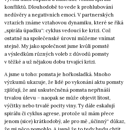
konfliktů. Dlouhodobě to vede k prohlubování
nedůvěry a negativních emocí. V partnerských
vztazích známe vztahovou dynamiku, které se říká
„spirála úpadku“: cyklus vedoucí ke krizi. Což
ostatně na společenské úrovni můžeme vnímat
stejně. My jako společnost jsme kvůli pomstě
a výsledkům různých voleb z důvodů pomsty
v těžké a už nějakou dobu trvající krizi.
A jsme u toho: pomsta je hořkosladká. Mnoho
výzkumů ukazuje, že lidé po vykonání aktu pomsty
zjišťují, že ani uskutečněná pomsta nepřináší
trvalou úlevu – naopak se může objevit lítost,
výčitky nebo trvalé pocity viny. Ty dále eskalují
spirálu či cyklus agrese, protože už mám přece
jenom (sice) krátkodobý, ale pro mě „účinný“ důkaz,
že mi něco pomohlo. A jasně že to tedy budu chtít