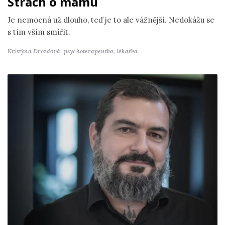
Strach o mámu
Je nemocná už dlouho, teď je to ale vážnější. Nedokážu se
s tím vším smířit.
Kristýna Drozdová,
psychoterapeutka, lékařka