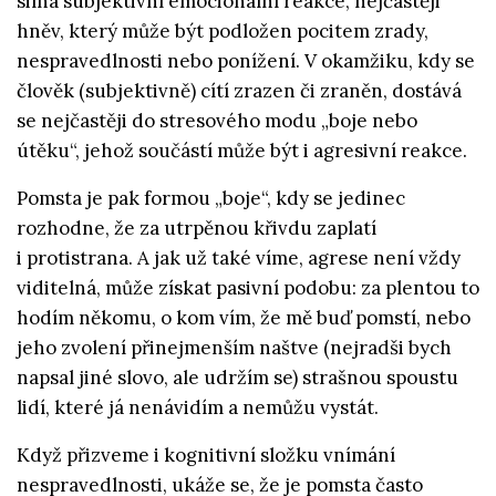
silná subjektivní emocionální reakce, nejčastěji
hněv, který může být podložen pocitem zrady,
nespravedlnosti nebo ponížení. V okamžiku, kdy se
člověk (subjektivně) cítí zrazen či zraněn, dostává
se nejčastěji do stresového modu „boje nebo
útěku“, jehož součástí může být i agresivní reakce.
Pomsta je pak formou „boje“, kdy se jedinec
rozhodne, že za utrpěnou křivdu zaplatí
i protistrana. A jak už také víme, agrese není vždy
viditelná, může získat pasivní podobu: za plentou to
hodím někomu, o kom vím, že mě buď pomstí, nebo
jeho zvolení přinejmenším naštve (nejradši bych
napsal jiné slovo, ale udržím se) strašnou spoustu
lidí, které já nenávidím a nemůžu vystát.
Když přizveme i kognitivní složku vnímání
nespravedlnosti, ukáže se, že je pomsta často