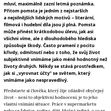
mluví, maximálně zazní letmá poznámka.
Přitom pomsta je jedním z nejstarších
a nejsilnějších lidských motivů – literární,
filmová i hudební díla jsou jí plná. Pomsta
může přinést krátkodobou úlevu, jak asi
všichni víme, ale z dlouhodobého hlediska
způsobuje škody. Často pramení z pocitu
křivdy, odmítnutí nebo z toho, že svůj život
subjektivně vnímáme jako méně hodnotný než
životy druhých. Někdy se stává prostředkem,
jak si „vyrovnat účty“ se světem, který
vnímáme jako nespravedlivý.
Představte si člověka, který žije zdánlivě obyčejný
život – není to objektivní hodnocení, je to jeho
vlastní vnímání situace. Práce v supermarketu
nebo ve fabrice, rodina, děti. Možná jediné, o co se