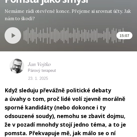
Nemáme rádi otevřené konce. Přejeme si srovnat účty. Jak
nám to škodí?
15:07
Jan Vojtko
Párový terapeut
23. 1. 2025
Když sleduju převážně politické debaty
a úvahy o tom, proč lidé volí zjevně morálně
sporné kandidáty (nebo dokonce i ty
odsouzené soudy), nemohu se zbavit dojmu,
že v pozadí mnohdy stojí jedno téma, a to je
pomsta. Překvapuje mě, jak málo se o ní