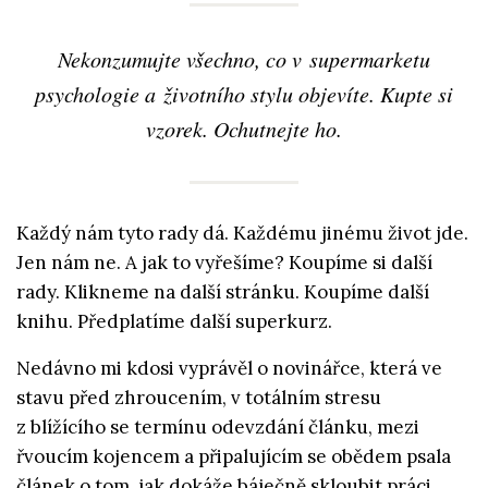
Nekonzumujte všechno, co v supermarketu
psychologie a životního stylu objevíte. Kupte si
vzorek. Ochutnejte ho.
Každý nám tyto rady dá. Každému jinému život jde.
Jen nám ne. A jak to vyřešíme? Koupíme si další
rady. Klikneme na další stránku. Koupíme další
knihu. Předplatíme další superkurz.
Nedávno mi kdosi vyprávěl o novinářce, která ve
stavu před zhroucením, v totálním stresu
z blížícího se termínu odevzdání článku, mezi
řvoucím kojencem a připalujícím se obědem psala
článek o tom, jak dokáže báječně skloubit práci