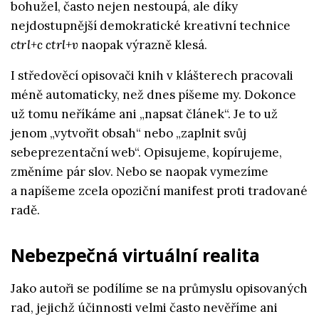
bohužel, často nejen nestoupá, ale díky
nejdostupnější demokratické kreativní technice
ctrl+c ctrl+v
naopak výrazně klesá.
I středověcí opisovači knih v klášterech pracovali
méně automaticky, než dnes píšeme my. Dokonce
už tomu neříkáme ani „napsat článek“. Je to už
jenom „vytvořit obsah“ nebo „zaplnit svůj
sebeprezentační web“. Opisujeme, kopírujeme,
změníme pár slov. Nebo se naopak vymezíme
a napíšeme zcela opoziční manifest proti tradované
radě.
Nebezpečná virtuální realita
Jako autoři se podílíme se na průmyslu opisovaných
rad, jejichž účinnosti velmi často nevěříme ani