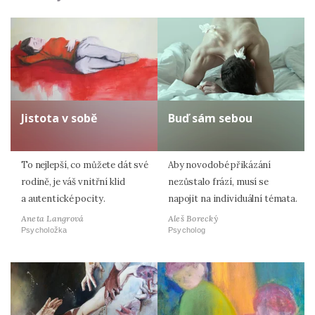
Jistota v sobě
Buď sám sebou
To nejlepší, co můžete dát své
Aby novodobé přikázání
rodině, je váš vnitřní klid
nezůstalo frází, musí se
a autentické pocity.
napojit na individuální témata.
Aneta Langrová
Aleš Borecký
Psycholožka
Psycholog