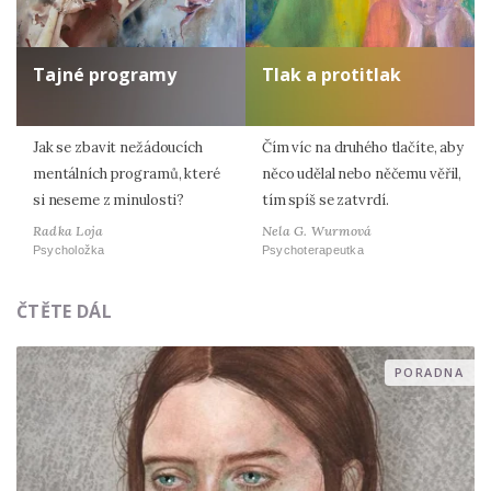
Tajné programy
Tlak a protitlak
Jak se zbavit nežádoucích
Čím víc na druhého tlačíte, aby
mentálních programů, které
něco udělal nebo něčemu věřil,
si neseme z minulosti?
tím spíš se zatvrdí.
Radka Loja
Nela G. Wurmová
Psycholožka
Psychoterapeutka
ČTĚTE DÁL
PORADNA