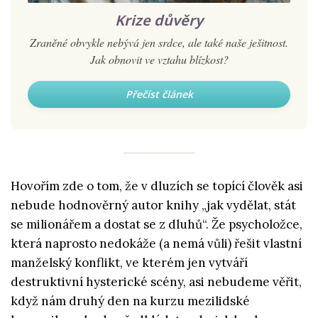
Krize důvěry
Zraněné obvykle nebývá jen srdce, ale také naše ješitnost.
Jak obnovit ve vztahu blízkost?
Přečíst článek
Hovořím zde o tom, že v dluzích se topící člověk asi
nebude hodnověrný autor knihy „jak vydělat, stát
se milionářem a dostat se z dluhů“. Že psycholožce,
která naprosto nedokáže (a nemá vůli) řešit vlastní
manželský konflikt, ve kterém jen vytváří
destruktivní hysterické scény, asi nebudeme věřit,
když nám druhý den na kurzu mezilidské