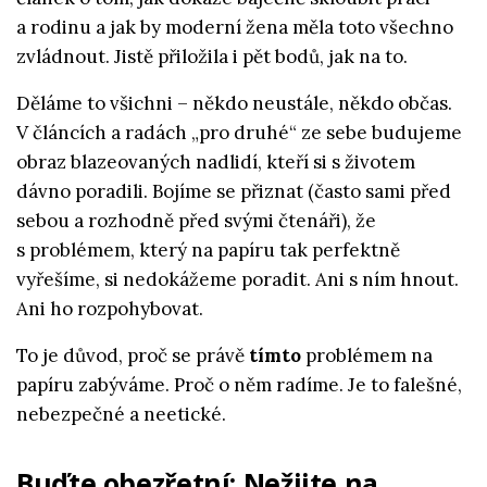
a rodinu a jak by moderní žena měla toto všechno
zvládnout. Jistě přiložila i pět bodů, jak na to.
Děláme to všichni – někdo neustále, někdo občas.
V článcích a radách „pro druhé“ ze sebe budujeme
obraz blazeovaných nadlidí, kteří si s životem
dávno poradili. Bojíme se přiznat (často sami před
sebou a rozhodně před svými čtenáři), že
s problémem, který na papíru tak perfektně
vyřešíme, si nedokážeme poradit. Ani s ním hnout.
Ani ho rozpohybovat.
To je důvod, proč se právě
tímto
problémem na
papíru zabýváme. Proč o něm radíme. Je to falešné,
nebezpečné a neetické.
Buďte obezřetní: Nežijte na