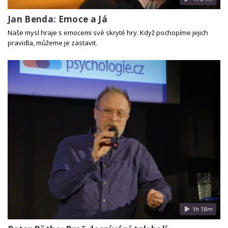
Jan Benda: Emoce a Já
Naše mysl hraje s emocemi své skryté hry. Když pochopíme jejich
pravidla, můžeme je zastavit.
1h 18m