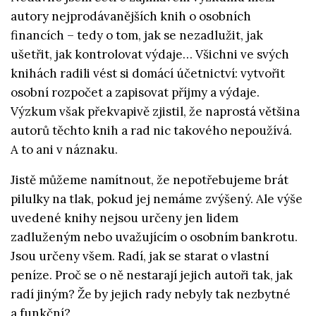
autory nejprodávanějších knih o osobních
financích – tedy o tom, jak se nezadlužit, jak
ušetřit, jak kontrolovat výdaje… Všichni ve svých
knihách radili vést si domácí účetnictví: vytvořit
osobní rozpočet a zapisovat příjmy a výdaje.
Výzkum však překvapivě zjistil, že naprostá většina
autorů těchto knih a rad nic takového nepoužívá.
A to ani v náznaku.
Jistě můžeme namítnout, že nepotřebujeme brát
pilulky na tlak, pokud jej nemáme zvýšený. Ale výše
uvedené knihy nejsou určeny jen lidem
zadluženým nebo uvažujícím o osobním bankrotu.
Jsou určeny všem. Radí, jak se starat o vlastní
peníze. Proč se o ně nestarají jejich autoři tak, jak
radí jiným? Že by jejich rady nebyly tak nezbytné
a funkční?