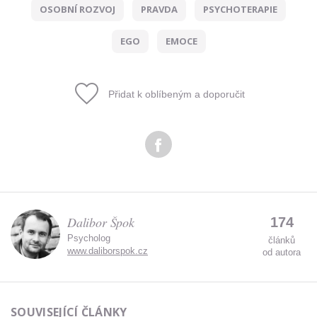
OSOBNÍ ROZVOJ
PRAVDA
PSYCHOTERAPIE
Zadáním e-mailu souhlasíte se zpracováním osobních
údajů.
EGO
EMOCE
Přidat k oblíbeným a doporučit
Dalibor Špok
174
Psycholog
článků
www.daliborspok.cz
od autora
SOUVISEJÍCÍ ČLÁNKY