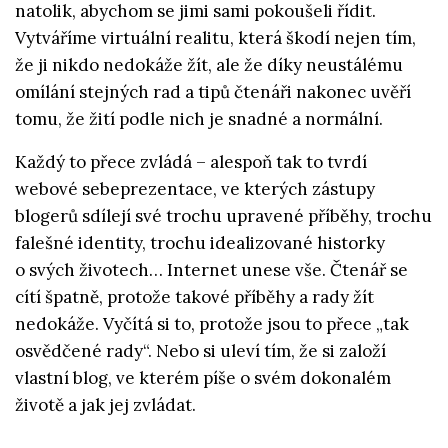
natolik, abychom se jimi sami pokoušeli řídit.
Vytváříme virtuální realitu, která škodí nejen tím,
že ji nikdo nedokáže žít, ale že díky neustálému
omílání stejných rad a tipů čtenáři nakonec uvěří
tomu, že žití podle nich je snadné a normální.
Každý to přece zvládá – alespoň tak to tvrdí
webové sebeprezentace, ve kterých zástupy
blogerů sdílejí své trochu upravené příběhy, trochu
falešné identity, trochu idealizované historky
o svých životech… Internet unese vše. Čtenář se
cítí špatně, protože takové příběhy a rady žít
nedokáže. Vyčítá si to, protože jsou to přece „tak
osvědčené rady“. Nebo si uleví tím, že si založí
vlastní blog, ve kterém píše o svém dokonalém
životě a jak jej zvládat.