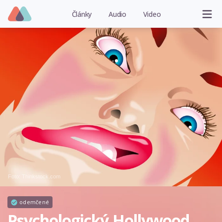
Články
Audio
Video
Foto: Thinkstock.com
odemčené
Psychologický Hollywood