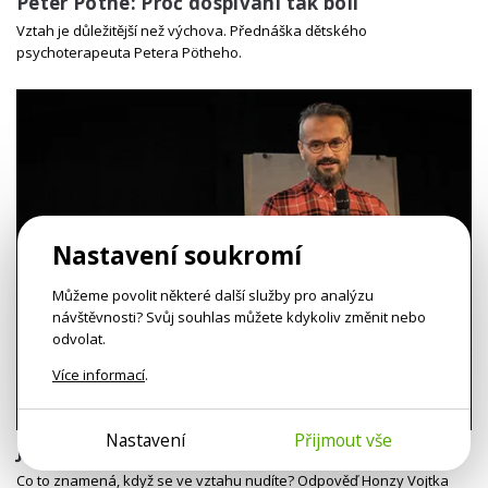
Peter Pöthe: Proč dospívání tak bolí
Vztah je důležitější než výchova. Přednáška dětského
psychoterapeuta Petera Pötheho.
Nastavení soukromí
Můžeme povolit některé další služby pro analýzu
návštěvnosti? Svůj souhlas můžete kdykoliv změnit nebo
odvolat.
Více informací
.
1h 15m
Nastavení
Přijmout vše
Jan Vojtko: Vztahové pasti
Co to znamená, když se ve vztahu nudíte? Odpověď Honzy Vojtka