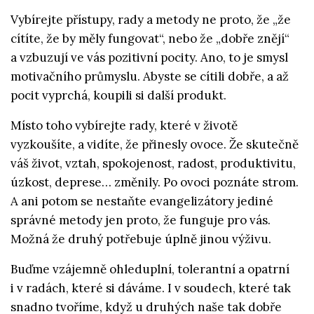
Vybírejte přístupy, rady a metody ne proto, že „že
cítíte, že by měly fungovat“, nebo že „dobře znějí“
a vzbuzují ve vás pozitivní pocity. Ano, to je smysl
motivačního průmyslu. Abyste se cítili dobře, a až
pocit vyprchá, koupili si další produkt.
Místo toho vybírejte rady, které v životě
vyzkoušíte, a vidíte, že přinesly ovoce. Že skutečně
váš život, vztah, spokojenost, radost, produktivitu,
úzkost, deprese… změnily. Po ovoci poznáte strom.
A ani potom se nestaňte evangelizátory jediné
správné metody jen proto, že funguje pro vás.
Možná že druhý potřebuje úplně jinou výživu.
Buďme vzájemně ohleduplní, tolerantní a opatrní
i v radách, které si dáváme. I v soudech, které tak
snadno tvoříme, když u druhých naše tak dobře