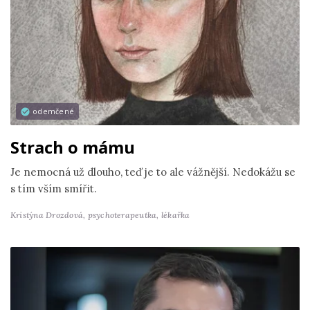
odemčené
Strach o mámu
Je nemocná už dlouho, teď je to ale vážnější. Nedokážu se
s tím vším smířit.
Kristýna Drozdová,
psychoterapeutka, lékařka