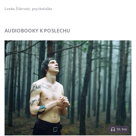
Lenka Šilerová,
psycholožka
AUDIOBOOKY K POSLECHU
1h 9m