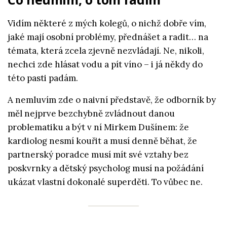
Vidím některé z mých kolegů, o nichž dobře vím,
jaké mají osobní problémy, přednášet a radit… na
témata, která zcela zjevně nezvládají. Ne, nikoli,
nechci zde hlásat vodu a pít víno – i já někdy do
této pasti padám.
A nemluvím zde o naivní představě, že odborník by
měl nejprve bezchybně zvládnout danou
problematiku a být v ní Mirkem Dušínem: že
kardiolog nesmí kouřit a musí denně běhat, že
partnerský poradce musí mít své vztahy bez
poskvrnky a dětský psycholog musí na požádání
ukázat vlastní dokonalé superděti. To vůbec ne.