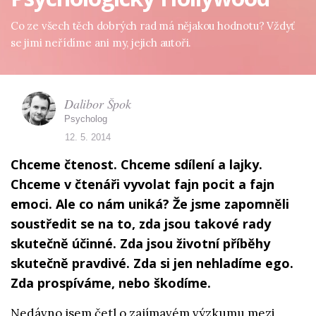
Co ze všech těch dobrých rad má nějakou hodnotu? Vždyť
se jimi neřídíme ani my, jejich autoři.
Dalibor Špok
Psycholog
12. 5. 2014
Chceme čtenost. Chceme sdílení a lajky.
Chceme v čtenáři vyvolat fajn pocit a fajn
emoci. Ale co nám uniká? Že jsme zapomněli
soustředit se na to, zda jsou takové rady
skutečně účinné. Zda jsou životní příběhy
skutečně pravdivé. Zda si jen nehladíme ego.
Zda prospíváme, nebo škodíme.
Nedávno jsem četl o zajímavém výzkumu mezi