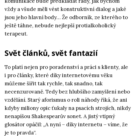
komunikace bude předkládat rady, jak bychom
vždy a všude měli vést konstruktivní dialog a jaké
jsou jeho hlavní body… Že odborník, ze kterého to
ještě táhne, nebude nejlepší protialkoholický
terapeut.
Svět článků, svět fantazií
To platí nejen pro poradenství a práci s klienty, ale
i pro články, které díky internetovému věku
můžeme šířit tak rychle, tak snadno, tak
necenzurovaně. Tedy bez hlubšího zamyšlení nebo
vzdělání. Starý aforismus o roli náhody říká, že ani
kdyby miliony opic ťukaly na psacích strojích, nikdy
nenapíšou Shakespearův sonet. A jistý vtipný
glosátor opáčil: „A nyní – díky internetu – víme, že
je to pravda“.