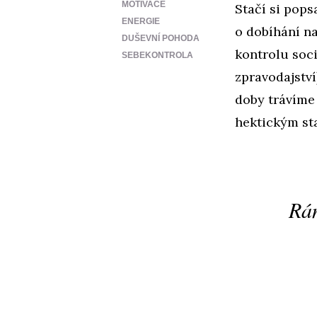
MOTIVACE
Stačí si pops
ENERGIE
o dobíhání n
DUŠEVNÍ POHODA
kontrolu soci
SEBEKONTROLA
zpravodajství
doby trávíme
hektickým sta
Rán