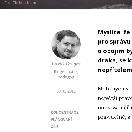
Foto: Thinkstock.com
Myslíte, že
pro správu
o obojím b
draka, se 
Lukáš Gregor
nepřítelem
Bloger, autor,
pedagog
Mohl bych se
30. 8. 2012
největší pra
nohy. Zaměřím
KONCENTRACE
pravidelně, 
PLÁNOVÁNÍ
CÍLE