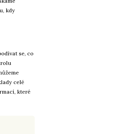
ískáme
u, kdy
odívat se, co
trolu
k můžeme
lady celé
rmací, které