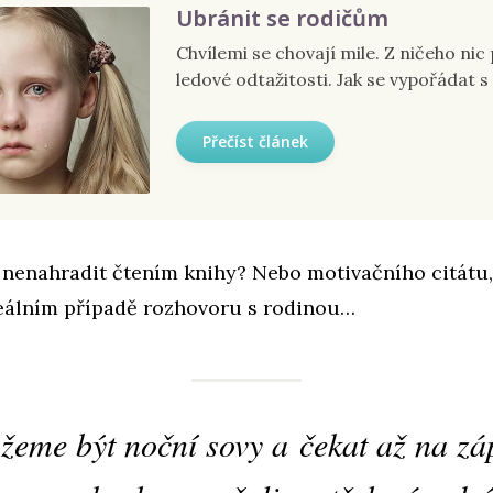
Ubránit se rodičům
Chvílemi se chovají mile. Z ničeho nic
ledové odtažitosti. Jak se vypořádat s
Přečíst článek
 nenahradit čtením knihy? Nebo motivačního citátu, 
eálním případě rozhovoru s rodinou…
eme být noční sovy a čekat až na z