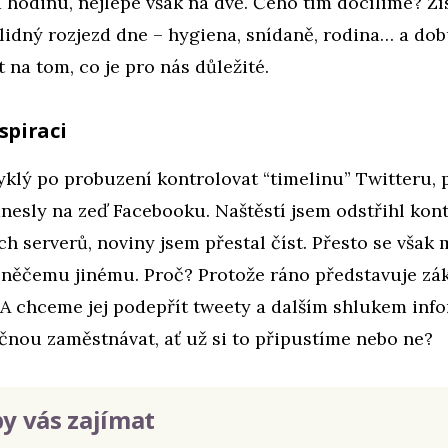
 hodinu, nejlépe však na dvě. Čeho tím docílíme? Z
lidný rozjezd dne – hygiena, snídaně, rodina… a dob
na tom, co je pro nás důležité.
spiraci
yklý po probuzení kontrolovat “timelinu” Twitteru, p
nesly na zeď Facebooku. Naštěstí jsem odstřihl kon
h serverů, noviny jsem přestal číst. Přesto se vša
 něčemu jinému. Proč? Protože ráno představuje zák
 A chceme jej podepřít tweety a dalším shlukem info
čnou zaměstnávat, ať už si to připustíme nebo ne?
y vás zajímat