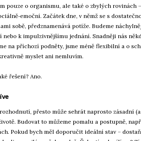
m pouze o organismu, ale také o zbylých rovinách –
ociálně‑emoční. Začátek dne, v němž se s dostatečn
ami sobě, předznamenává potíže. Budeme náchylněj
 nebo k impulzivnějšímu jednání. Snadněji nás někd
e na příchozí podněty, jsme méně flexibilní a o sc
kreativně myslet ani nemluvím.
aké řešení? Ano.
íve
ozhodnutí, přesto může sehrát naprosto zásadní (a 
 životě. Budovat to můžeme pomalu a postupně, např
ch. Pokud bych měl doporučit ideální stav – dostaň