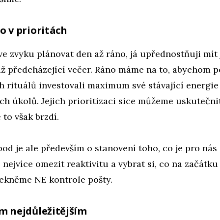
 v prioritách
ve zvyku plánovat den až ráno, já upřednostňuji mít
již předcházející večer. Ráno máme na to, abychom 
h rituálů investovali maximum své stávající energie 
ích úkolů. Jejich prioritizaci sice můžeme uskutečnit
 to však brzdí.
bod je ale především o stanovení toho, co je pro nás 
nejvíce omezit reaktivitu a vybrat si, co na začát
řekněme NE kontrole pošty.
m nejdůležitějším