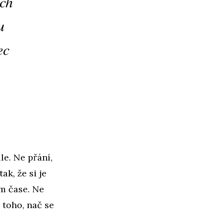
ích
u
ec
le. Ne přání,
ak, že si je
ém čase. Ne
 toho, nač se