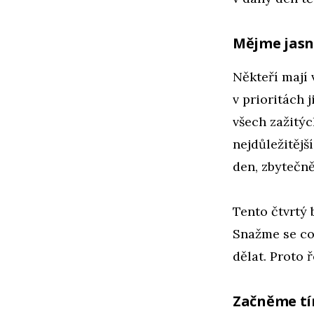
Mějme jasno
Někteří mají 
v prioritách 
všech zažitýc
nejdůležitějš
den, zbytečně
Tento čtvrtý 
Snažme se co 
dělat. Proto 
Začněme tí