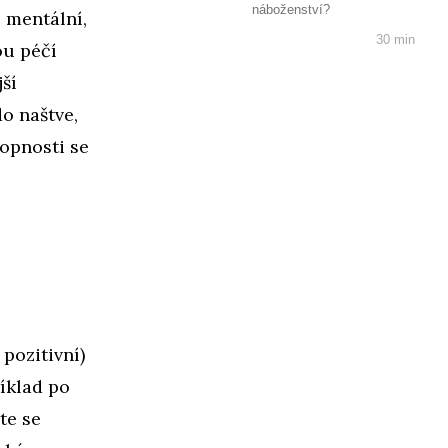
náboženství?
 mentální,
30 min
ou péčí
ší
o naštve,
hopnosti se
pozitivní)
íklad po
te se