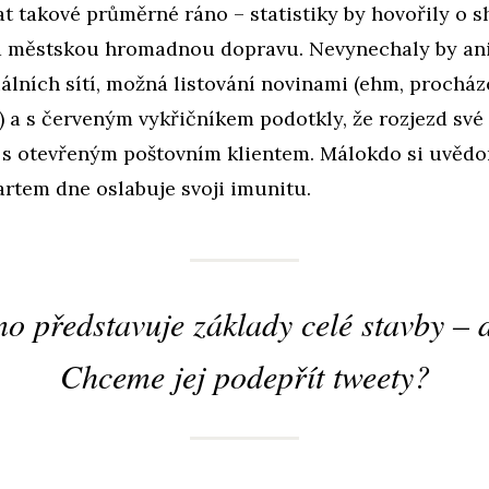
at takové průměrné ráno – statistiky by hovořily o s
a městskou hromadnou dopravu. Nevynechaly by ani
álních sítí, možná listování novinami (ehm, procház
) a s červeným vykřičníkem podotkly, že rozjezd své
 s otevřeným poštovním klientem. Málokdo si uvědo
rtem dne oslabuje svoji imunitu.
o představuje základy celé stavby – 
Chceme jej podepřít tweety?