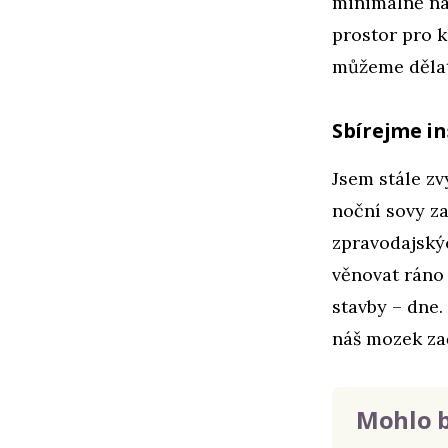
minimálně na
prostor pro k
můžeme dělat 
Sbírejme in
Jsem stále zv
noční sovy za
zpravodajskýc
věnovat ráno
stavby – dne.
náš mozek za
Mohlo b