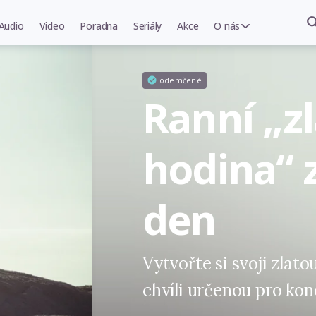
Audio
Video
Poradna
Seriály
Akce
O nás
odemčené
Ranní „z
hodina“ 
den
Vytvořte si svoji zlatou
chvíli určenou pro kon