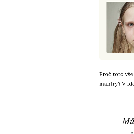
Proč toto vše
mantry? V id
Můž