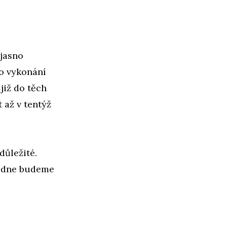
 jasno
po vykonání
již do těch
 až v tentýž
důležité.
ku dne budeme