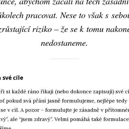
unce, abychom začali na těch zásadn
úkolech pracovat. Nese to však s sebo
zrůstající riziko – že se k tomu nakon
nedostaneme.
své cíle
ří si každé ráno říkají (nebo dokonce zapisují) své cí
boť pokud svá přání jasně formulujeme, nejlépe tedy t
se v cíl. A pozor – formulujte je zásadně v přítomn
avý”, ale “jsem zdravý”. Velmi pomáhá také formulace
šíme.