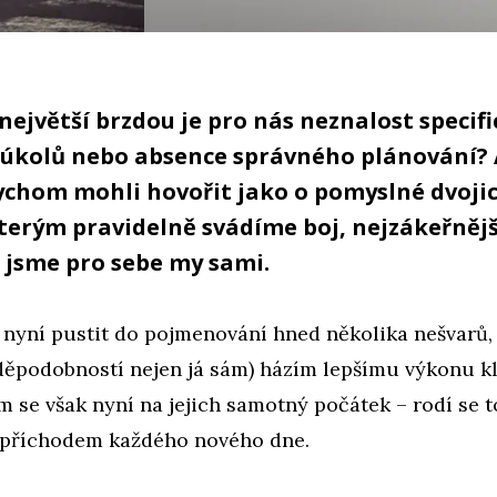
 největší brzdou je pro nás neznalost speci
 úkolů nebo absence správného plánování? 
ychom mohli hovořit jako o pomyslné dvojic
kterým pravidelně svádíme boj, nejzákeřněj
 jsme pro sebe my sami.
 nyní pustit do pojmenování hned několika nešvarů, 
vděpodobností nejen já sám) házím lepšímu výkonu k
 se však nyní na jejich samotný počátek – rodí se t
s příchodem každého nového dne.