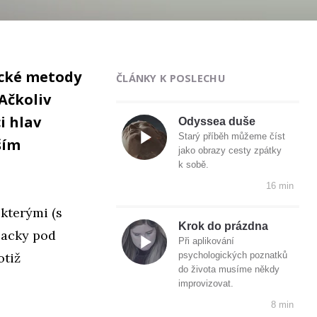
fické metody
ČLÁNKY K POSLECHU
Ačkoliv
i hlav
Odyssea duše
Starý příběh můžeme číst
ším
jako obrazy cesty zpátky
k sobě.
16 min
kterými (s
Krok do prázdna
lacky pod
Při aplikování
otiž
psychologických poznatků
do života musíme někdy
improvizovat.
8 min