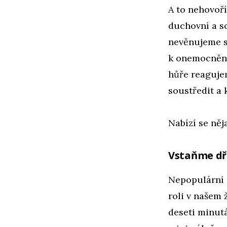
A to nehovoří
duchovní a s
nevěnujeme s
k onemocnění
hůře reagujem
soustředit a 
Nabízí se něj
Vstaňme dř
Nepopulární r
roli v našem
deseti minutá