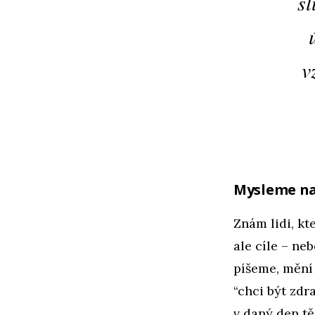
sl
v
Mysleme na 
Znám lidi, kte
ale cíle – ne
píšeme, mění 
“chci být zdr
v daný den tě