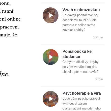
honu,
Vztah s obrazovkou
 ranní
Co dávají počítačové hry
ení online
dospělému muži? A jak
partnera z online světa
 pracovní
zavolat zpátky?
muje, že
10 min
Pomaloučku ke
studánce
Co byste dělali vy, kdyby
se vám ve všedním dnu
dne.
objevilo pár minut navíc?
8 min
Psychoterapie a víra
Bude vám psychoterapeut
vymlouvat zájem
o alternativní metody nebo