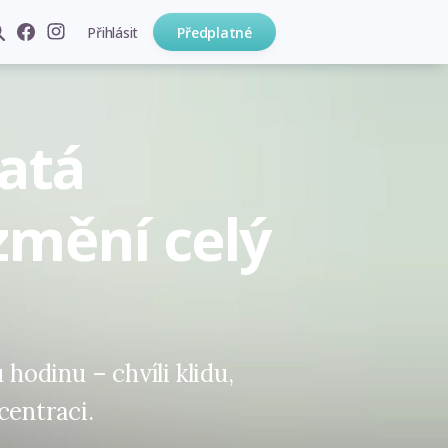
Přihlásit
Předplatné
latá
změní celý
 hodinu – chvíli klidu,
centraci.