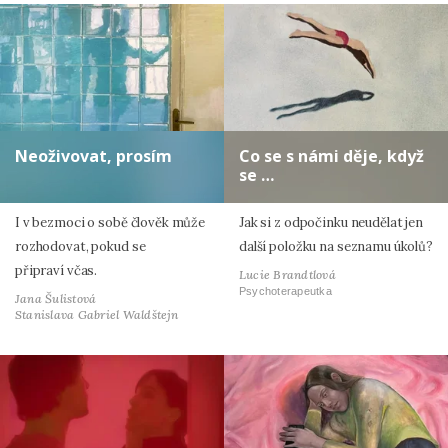
Neoživovat, prosím
Co se s námi děje, když
se …
I v bezmoci o sobě člověk může
Jak si z odpočinku neudělat jen
rozhodovat, pokud se
další položku na seznamu úkolů?
připraví včas.
Lucie Brandtlová
Psychoterapeutka
Jana Šulistová
Stanislava Gabriel Waldštejn