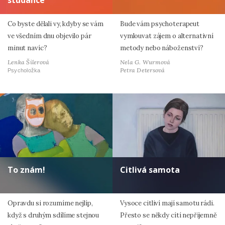
studánce
Co byste dělali vy, kdyby se vám
Bude vám psychoterapeut
ve všedním dnu objevilo pár
vymlouvat zájem o alternativní
minut navíc?
metody nebo náboženství?
Lenka Šilerová
Nela G. Wurmová
Petra Detersová
Psycholožka
To znám!
Citlivá samota
Opravdu si rozumíme nejlíp,
Vysoce citliví mají samotu rádi.
když s druhým sdílíme stejnou
Přesto se někdy cítí nepříjemně