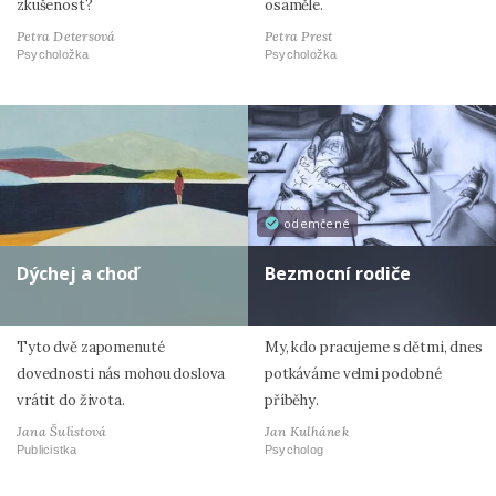
zkušenost?
osaměle.
Petra Detersová
Petra Prest
Psycholožka
Psycholožka
odemčené
Dýchej a choď
Bezmocní rodiče
Tyto dvě zapomenuté
My, kdo pracujeme s dětmi, dnes
dovednosti nás mohou doslova
potkáváme velmi podobné
vrátit do života.
příběhy.
Jana Šulistová
Jan Kulhánek
Publicistka
Psycholog