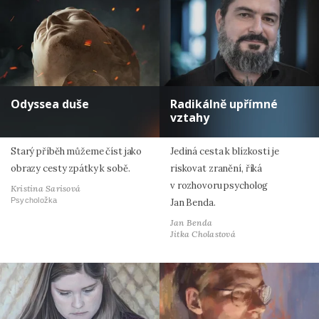
Odyssea duše
Radikálně upřímné
vztahy
Starý příběh můžeme číst jako
Jediná cesta k blízkosti je
obrazy cesty zpátky k sobě.
riskovat zranění, říká
v rozhovoru psycholog
Kristina Sarisová
Psycholožka
Jan Benda.
Jan Benda
Jitka Cholastová