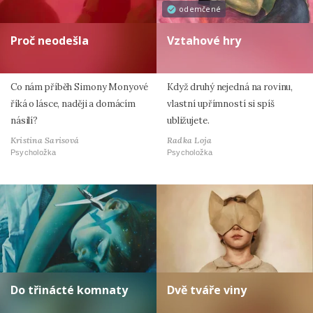
odemčené
Proč neodešla
Vztahové hry
Co nám příběh Simony Monyové
Když druhý nejedná na rovinu,
říká o lásce, naději a domácím
vlastní upřímností si spíš
násilí?
ubližujete.
Kristina Sarisová
Radka Loja
Psycholožka
Psycholožka
Do třinácté komnaty
Dvě tváře viny