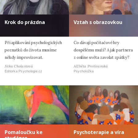
Krok do prázdna
Vztah s obrazovkou
Při aplikování psychologických
Co dávají počítačové hry
poznatků do života musíme
dospělému muži? A jak partnera
někdy improvizovat.
z online světa zavolat zpátky?
Jitka Cholastová
Alžběta Protivanská
Editorka Psychologie.cz
Psycholožka
Pomaloučku ke
Psychoterapie a víra