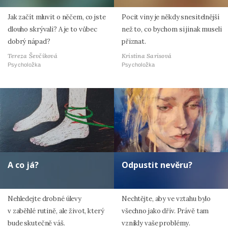
Jak začít mluvit o něčem, co jste
Pocit viny je někdy snesitelnější
dlouho skrývali? A je to vůbec
než to, co bychom si jinak museli
dobrý nápad?
přiznat.
Tereza Ševčíková
Kristina Sarisová
Psycholožka
Psycholožka
A co já?
Odpustit nevěru?
Nehledejte drobné úlevy
Nechtějte, aby ve vztahu bylo
v zaběhlé rutině, ale život, který
všechno jako dřív. Právě tam
bude skutečně váš.
vznikly vaše problémy.