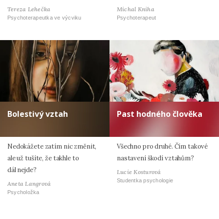
Tereza Lehečka
Michal Kniha
Psychoterapeutka ve výcviku
Psychoterapeut
Bolestivý vztah
Past hodného člověka
Nedokážete zatím nic změnit,
Všechno pro druhé. Čím takové
ale už tušíte, že takhle to
nastavení škodí vztahům?
dál nejde?
Lucie Kosturová
Studentka psychologie
Aneta Langrová
Psycholožka