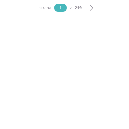
strana
1
z
219