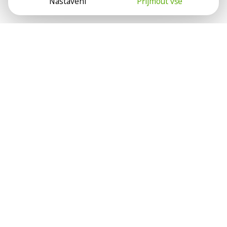
Nastavení
Přijmout vše
Psychologové a psychoterapeuti na webu Psychologie.cz
sdílí své zkušenosti s lidmi, kterým se nemohou věnovat
osobně. Připojte se k nám, podporujeme se navzájem.
Díky.
Předplatné
Darujte předplatné
Přihlásit