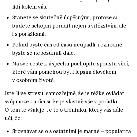
lidí kolem vás.
Stanete se skutečně úspěšnými, protože si
budete schopni poradit nejen s vítězstvím, ale
i s porážkami.
Pokud byste čas od času neupadli, rozhodně
byste se neposunuli dále.
Na své cestě k úspěchu pochopíte spoustu věcí,
které vám pomohou být i lepším člověkem
v osobním životě.
Jste‑li ve stresu, samozřejmě, že je těžké ovládat
svůj mozek a říci si, že je vlastně vše v pořádku.
O tom to však je. Je to o tréninku, který vás dále
učí, že:
Srovnávat se o s ostatními je marné – popularita