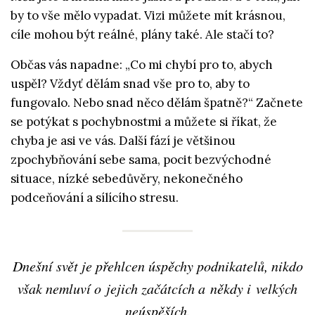
by to vše mělo vypadat. Vizi můžete mít krásnou,
cíle mohou být reálné, plány také. Ale stačí to?
Občas vás napadne: „Co mi chybí pro to, abych
uspěl? Vždyť dělám snad vše pro to, aby to
fungovalo. Nebo snad něco dělám špatně?“ Začnete
se potýkat s pochybnostmi a můžete si říkat, že
chyba je asi ve vás. Další fází je většinou
zpochybňování sebe sama, pocit bezvýchodné
situace, nízké sebedůvěry, nekonečného
podceňování a sílícího stresu.
Dnešní svět je přehlcen úspěchy podnikatelů, nikdo
však nemluví o jejich začátcích a někdy i velkých
neúspěších.