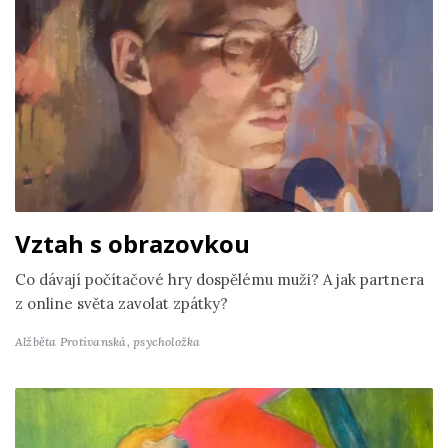
Vztah s obrazovkou
Co dávají počítačové hry dospělému muži? A jak partnera
z online světa zavolat zpátky?
Alžběta Protivanská,
psycholožka