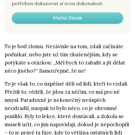
potřebou dokazovat si svou dokonalost.
Přečíst článek
To je bod zlomu. Nezávisle na tom, zdali začínáte
podnikat, nebo jste už tím zkušenějším, kdy se
potýkáte s otázkou: „Měl bych to zabalit a jít dělat
něco jiného?“ Samozřejmě, že ne!
To je však to, co úspěšné dělí od lidí, kteří to vzdali.
Přežili to, věděli, že jdou za něčím, co má pro ně
smysl. Paradoxně je nekonečný neúspěch
neodradil, naopak to bylo něco, co je ohromně
posílilo. Byly to lekce, které dostávali, a dokola se
museli učit, co jim napovídají, dokud je nepochopili
– to je právě ta fáze, kde to většina ostatních lidí