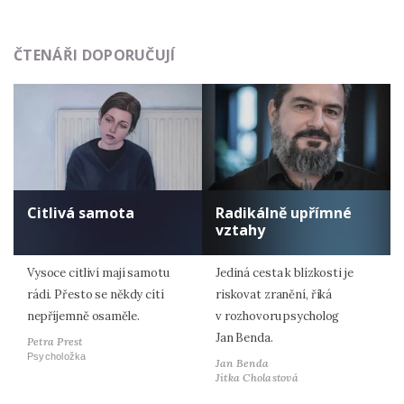
ČTENÁŘI DOPORUČUJÍ
Citlivá samota
Radikálně upřímné
vztahy
Vysoce citliví mají samotu
Jediná cesta k blízkosti je
rádi. Přesto se někdy cítí
riskovat zranění, říká
nepříjemně osaměle.
v rozhovoru psycholog
Jan Benda.
Petra Prest
Psycholožka
Jan Benda
Jitka Cholastová