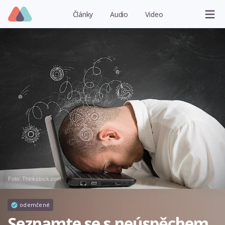
Články
Audio
Video
Foto: Thinkstock.com
odemčené
Seznamte se s neúspěchem