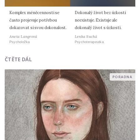
Komplex méněcennosti se
Dokonalý život bez úzkosti
často projevuje potřebou
neexistuje. Existuje ale
dokazovat si svou dokonalost.
dokonalý život s úzkostí.
Aneta Langrová
Lenka Suchá
Psycholožka
Psychoterapeutka
ČTĚTE DÁL
PORADNA