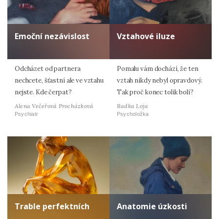
Emoční nezávislost
Vztahové iluze
Odcházet od partnera
Pomalu vám dochází, že ten
nechcete, šťastní ale ve vztahu
vztah nikdy nebyl opravdový.
nejste. Kde čerpat?
Tak proč konec tolik bolí?
Alena Večeřová Procházková
Radka Loja
Psychiatr
Psycholožka
Trable perfektních
Anatomie úzkosti