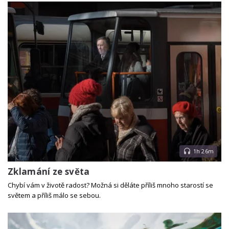
1h 26m
Zklamání ze světa
Chybí vám v životě radost? Možná si děláte příliš mnoho starostí se
světem a příliš málo se sebou.