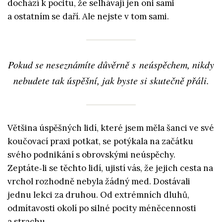
dochází k pocitu, že selhávají jen oni sami
a ostatním se daří. Ale nejste v tom sami.
Pokud se neseznámíte důvěrně s neúspěchem, nikdy
nebudete tak úspěšní, jak byste si skutečně přáli.
Většina úspěšných lidí, které jsem měla šanci ve své
koučovací praxi potkat, se potýkala na začátku
svého podnikání s obrovskými neúspěchy.
Zeptáte‑li se těchto lidí, ujistí vás, že jejich cesta na
vrchol rozhodně nebyla žádný med. Dostávali
jednu lekci za druhou. Od extrémních dluhů,
odmítavosti okolí po silné pocity méněcennosti
a strachu.