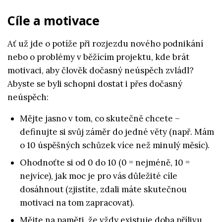
Cíle a motivace
Ať už jde o potíže při rozjezdu nového podnikání
nebo o problémy v běžícím projektu, kde brát
motivaci, aby člověk dočasný neúspěch zvládl?
Abyste se byli schopni dostat i přes dočasný
neúspěch:
Mějte jasno v tom, co skutečně chcete –
definujte si svůj záměr do jedné věty (např. Mám
o 10 úspěšných schůzek více než minulý měsíc).
Ohodnoťte si od 0 do 10 (0 = nejméně, 10 =
nejvíce), jak moc je pro vás důležité cíle
dosáhnout (zjistíte, zdali máte skutečnou
motivaci na tom zapracovat).
Mějte na paměti, že vždy existuje doba přílivu