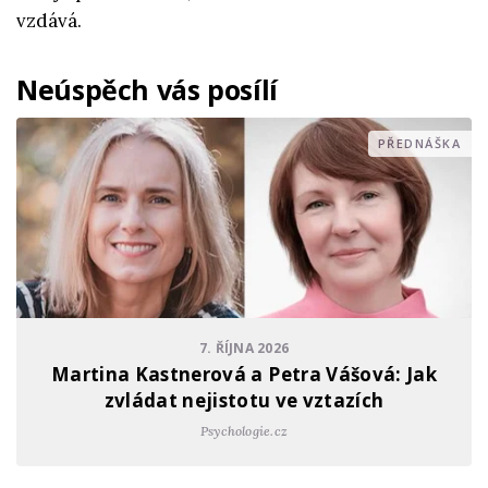
vzdává.
Neúspěch vás posílí
PŘEDNÁŠKA
7. ŘÍJNA 2026
Martina Kastnerová a Petra Vášová: Jak
zvládat nejistotu ve vztazích
Psychologie.cz