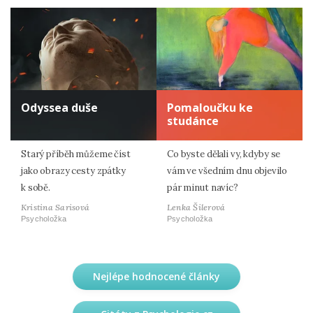
Odyssea duše
Pomaloučku ke
studánce
Starý příběh můžeme číst
Co byste dělali vy, kdyby se
jako obrazy cesty zpátky
vám ve všedním dnu objevilo
k sobě.
pár minut navíc?
Kristina Sarisová
Lenka Šilerová
Psycholožka
Psycholožka
Nejlépe hodnocené články