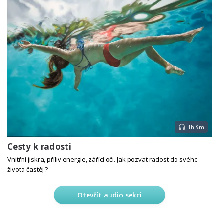
1h 9m
Cesty k radosti
Vnitřní jiskra, příliv energie, zářící oči. Jak pozvat radost do svého
života častěji?
Otevřít audio sekci