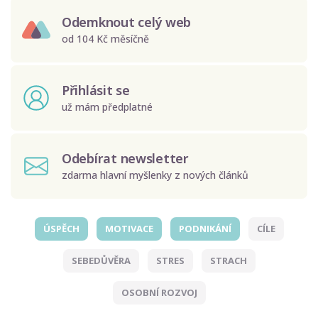
Odemknout celý web
od 104 Kč měsíčně
Přihlásit se
už mám předplatné
Odebírat newsletter
zdarma hlavní myšlenky z nových článků
ÚSPĚCH
MOTIVACE
PODNIKÁNÍ
CÍLE
Odeslat
SEBEDŮVĚRA
STRES
STRACH
Zadáním e-mailu souhlasíte se zpracováním osobních
údajů.
OSOBNÍ ROZVOJ