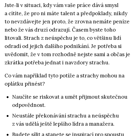
Jste‑li v situaci, kdy vám vaše práce dává smysl
a cítíte, že pro ni máte talent a předpoklady, nikdy
to nevzdávejte jen proto, že zrovna nemáte peníze
nebo že vás druzí odrazují. Časem byste toho
litovali. Strach z neúspěchu je to, co většinu lidí
odradí od jejich dalšího podnikání. Je potřeba si
uvědomit, že v tom rozhodně nejste sami a občas je
zkrátka potřeba jednat i navzdory strachu.
Co vám například tyto potíže a strachy mohou na
oplátku přinést?
Naučíte se riskovat a umět přijmout skutečnou
odpovědnost.
Neustále překonávání strachu a neúspěchu
z vás udělá ještě lepšího lídra a manažera.
Budete sílit a stanete se inspirací pro spoustu