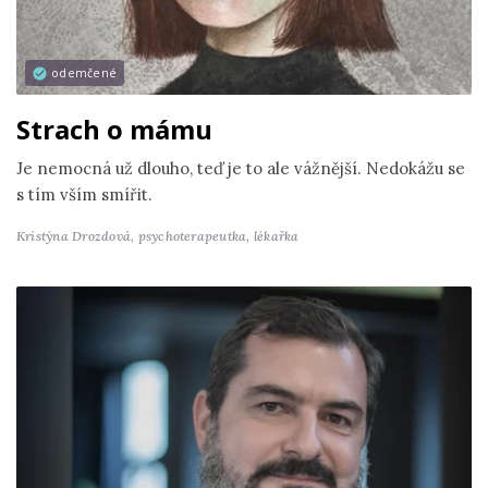
odemčené
Strach o mámu
Je nemocná už dlouho, teď je to ale vážnější. Nedokážu se
s tím vším smířit.
Kristýna Drozdová,
psychoterapeutka, lékařka