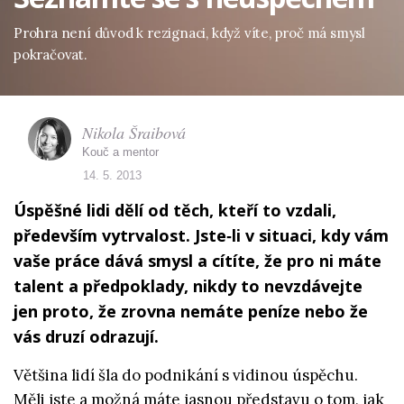
Prohra není důvod k rezignaci, když víte, proč má smysl
pokračovat.
Nikola Šraibová
Kouč a mentor
14. 5. 2013
Úspěšné lidi dělí od těch, kteří to vzdali,
především vytrvalost. Jste‑li v situaci, kdy vám
vaše práce dává smysl a cítíte, že pro ni máte
talent a předpoklady, nikdy to nevzdávejte
jen proto, že zrovna nemáte peníze nebo že
vás druzí odrazují.
Většina lidí šla do podnikání s vidinou úspěchu.
Měli jste a možná máte jasnou představu o tom, jak