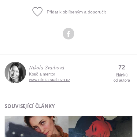
Přidat k oblíbeným a doporučit
Nikola Šraibová
72
Kouč a mentor
článků
www.nikola-sraibova.cz
od autora
SOUVISEJÍCÍ ČLÁNKY