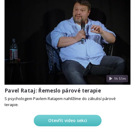
1h 51m
Pavel Rataj: Řemeslo párové terapie
S psychologem Pavlem Ratajem nahlížíme do zákulisí párové
terapie.
Otevřít video sekci