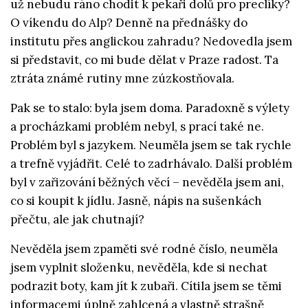
už nebudu ráno chodit k pekaři dolů pro preclíky?
O víkendu do Alp? Denně na přednášky do
institutu přes anglickou zahradu? Nedovedla jsem
si představit, co mi bude dělat v Praze radost. Ta
ztráta známé rutiny mne zúzkostňovala.
Pak se to stalo: byla jsem doma. Paradoxně s výlety
a procházkami problém nebyl, s prací také ne.
Problém byl s jazykem. Neuměla jsem se tak rychle
a trefně vyjádřit. Celé to zadrhávalo. Další problém
byl v zařizování běžných věcí – nevěděla jsem ani,
co si koupit k jídlu. Jasně, nápis na sušenkách
přečtu, ale jak chutnají?
Nevěděla jsem zpaměti své rodné číslo, neuměla
jsem vyplnit složenku, nevěděla, kde si nechat
podrazit boty, kam jít k zubaři. Cítila jsem se těmi
informacemi úplně zahlcená a vlastně strašně