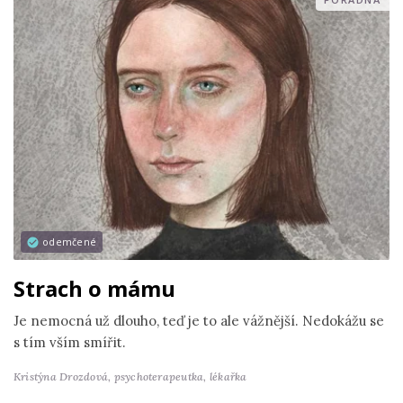
odemčené
Strach o mámu
Je nemocná už dlouho, teď je to ale vážnější. Nedokážu se
s tím vším smířit.
Kristýna Drozdová,
psychoterapeutka, lékařka