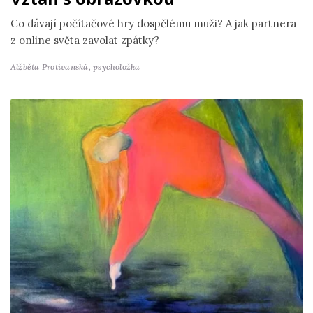
Co dávají počítačové hry dospělému muži? A jak partnera
z online světa zavolat zpátky?
Alžběta Protivanská,
psycholožka