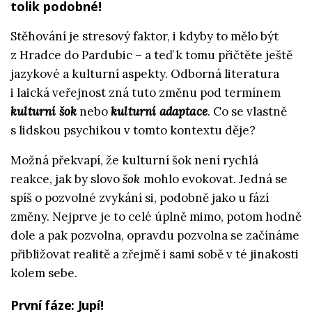
tolik podobné!
Stěhování je stresový faktor, i kdyby to mělo být
z Hradce do Pardubic – a teď k tomu přičtěte ještě
jazykové a kulturní aspekty. Odborná literatura
i laická veřejnost zná tuto změnu pod termínem
kulturní šok
nebo
kulturní adaptace
. Co se vlastně
s lidskou psychikou v tomto kontextu děje?
Možná překvapí, že kulturní šok není rychlá
reakce, jak by slovo
šok
mohlo evokovat. Jedná se
spíš o pozvolné zvykání si, podobně jako u fází
změny. Nejprve je to celé úplně mimo, potom hodně
dole a pak pozvolna, opravdu pozvolna se začínáme
přibližovat realitě a zřejmě i sami sobě v té jinakosti
kolem sebe.
První fáze: Jupí!