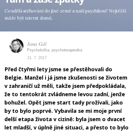
Co udělá stěhování do jiné země s naší psychikou? Nejtěžší
může být návrat domů.
Jana Gál
Psycholožka, psychoterapeutka
21. 7. 2017
Před čtyřmi lety jsme se přestěhovali do
Belgie. Manžel i já jsme zkušenosti se životem
v zahraničí už měli, takže jsem předpokládala,
že to tentokrát zvládneme levou zadní, jenže
bohužel. Opět jsme start tady prožívali, jako
by to bylo poprvé. Vybavila se mi moje první
delší etapa života v cizině: byla jsem o dvacet
let mladší, v úplně jiné situaci, a přesto to bylo