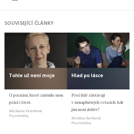
SOUVISEJÍCÍ ČLÁNKY
Tohle už není moje
Hlad po lásce
O poznání, které změnilo mou
Proč lidé zůstávají
práci i život.
v nenaplněných vztazích, kde
jim není dobře?
Michaela Peterková
Psycholožka
Kristina Sarisová
Psycholožka