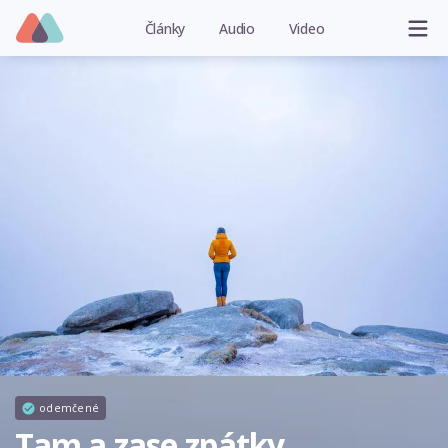
Články
Audio
Video
odemčené
Tam a zase zpátky