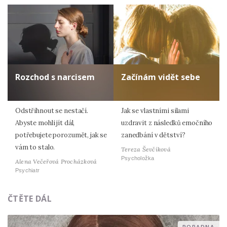
Rozchod s narcisem
Začínám vidět sebe
Odstřihnout se nestačí.
Jak se vlastními silami
Abyste mohli jít dál,
uzdravit z následků emočního
potřebujete porozumět, jak se
zanedbání v dětství?
vám to stalo.
Tereza Ševčíková
Psycholožka
Alena Večeřová Procházková
Psychiatr
ČTĚTE DÁL
PORADNA