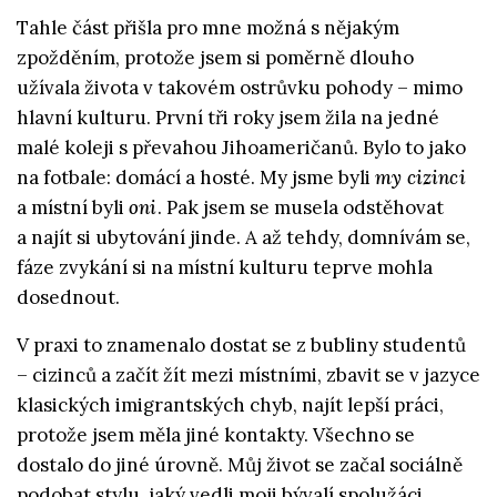
Tahle část přišla pro mne možná s nějakým
zpožděním, protože jsem si poměrně dlouho
užívala života v takovém ostrůvku pohody – mimo
hlavní kulturu. První tři roky jsem žila na jedné
malé koleji s převahou Jihoameričanů. Bylo to jako
na fotbale: domácí a hosté. My jsme byli
my cizinci
a místní byli
oni
. Pak jsem se musela odstěhovat
a najít si ubytování jinde. A až tehdy, domnívám se,
fáze zvykání si na místní kulturu teprve mohla
dosednout.
V praxi to znamenalo dostat se z bubliny studentů
– cizinců a začít žít mezi místními, zbavit se v jazyce
klasických imigrantských chyb, najít lepší práci,
protože jsem měla jiné kontakty. Všechno se
dostalo do jiné úrovně. Můj život se začal sociálně
podobat stylu, jaký vedli moji bývalí spolužáci