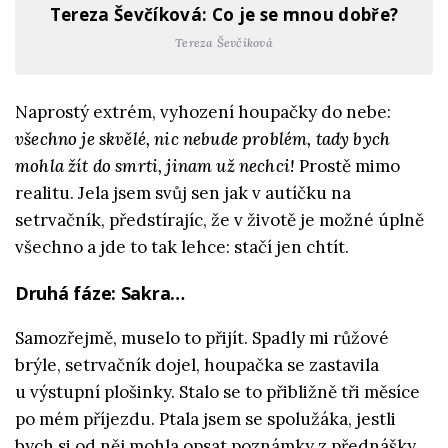
Tereza Ševčíková: Co je se mnou dobře?
Tereza Ševčíková
Naprostý extrém, vyhození houpačky do nebe:
všechno je skvělé, nic nebude problém, tady bych
mohla žít do smrti, jinam už nechci!
Prostě mimo
realitu. Jela jsem svůj sen jak v autíčku na
setrvačník, předstírajíc, že v životě je možné úplně
všechno a jde to tak lehce: stačí jen chtít.
Druhá fáze: Sakra…
Samozřejmě, muselo to přijít. Spadly mi růžové
brýle, setrvačník dojel, houpačka se zastavila
u výstupní plošinky. Stalo se to přibližně tři měsíce
po mém příjezdu. Ptala jsem se spolužáka, jestli
bych si od něj mohla opsat poznámky z přednášky,