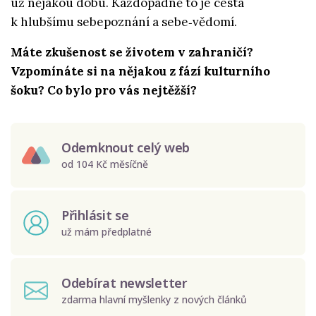
už nějakou dobu. Každopádně to je cesta
k hlubšímu sebepoznání a sebe‑vědomí.
Máte zkušenost se životem v zahraničí?
Vzpomínáte si na nějakou z fází kulturního
šoku? Co bylo pro vás nejtěžší?
Odemknout celý web
od 104 Kč měsíčně
Přihlásit se
už mám předplatné
Odebírat newsletter
zdarma hlavní myšlenky z nových článků