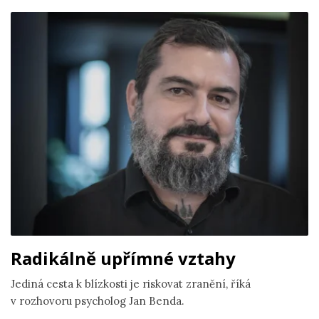
Radikálně upřímné vztahy
Jediná cesta k blízkosti je riskovat zranění, říká
v rozhovoru psycholog Jan Benda.