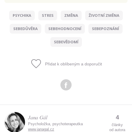
PSYCHIKA
STRES
ZMĚNA
ŽIVOTNÍ ZMĚNA
Odeslat
SEBEDŮVĚRA
SEBEHODNOCENÍ
SEBEPOZNÁNÍ
Zadáním e-mailu souhlasíte se zpracováním osobních
údajů.
SEBEVĚDOMÍ
Přidat k oblíbeným a doporučit
Jana Gál
4
Psycholožka, psychoterapeutka
články
www.janagal.cz
od autora