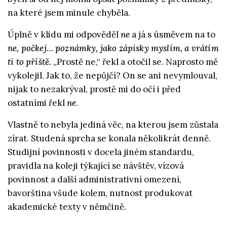
na které jsem minule chyběla.
Úplně v klidu mi odpověděl
ne
a já s úsměvem na to
ne, počkej… poznámky, jako zápisky myslím, a vrátím
ti to příště.
„Prostě ne,“ řekl a otočil se. Naprosto mě
vykolejil. Jak to, že nepůjčí? On se ani nevymlouval,
nijak to nezakrýval, prostě mi do očí i před
ostatními řekl
ne
.
Vlastně to nebyla jediná věc, na kterou jsem zůstala
zírat. Studená sprcha se konala několikrát denně.
Studijní povinnosti v docela jiném standardu,
pravidla na koleji týkající se návštěv, vízová
povinnost a další administrativní omezení,
bavorština všude kolem, nutnost produkovat
akademické texty v němčině.