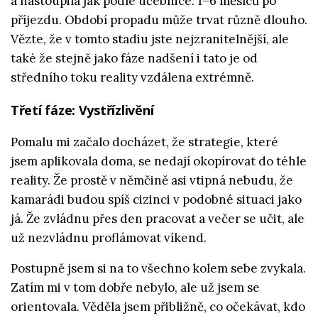
a nastoupila jak podle učebnice: 1–6 měsíců po
příjezdu. Období propadu může trvat různě dlouho.
Vězte, že v tomto stadiu jste nejzranitelnější, ale
také že stejně jako fáze nadšení i tato je od
středního toku reality vzdálena extrémně.
Třetí fáze: Vystřízlivění
Pomalu mi začalo docházet, že strategie, které
jsem aplikovala doma, se nedají okopírovat do téhle
reality. Že prostě v němčině asi vtipná nebudu, že
kamarádi budou spíš cizinci v podobné situaci jako
já. Že zvládnu přes den pracovat a večer se učit, ale
už nezvládnu proflámovat víkend.
Postupně jsem si na to všechno kolem sebe zvykala.
Zatím mi v tom dobře nebylo, ale už jsem se
orientovala. Věděla jsem přibližně, co očekávat, kdo