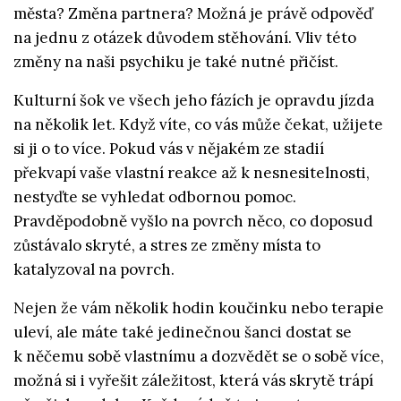
města? Změna partnera? Možná je právě odpověď
na jednu z otázek důvodem stěhování. Vliv této
změny na naši psychiku je také nutné přičíst.
Kulturní šok ve všech jeho fázích je opravdu jízda
na několik let. Když víte, co vás může čekat, užijete
si ji o to více. Pokud vás v nějakém ze stadií
překvapí vaše vlastní reakce až k nesnesitelnosti,
nestyďte se vyhledat odbornou pomoc.
Pravděpodobně vyšlo na povrch něco, co doposud
zůstávalo skryté, a stres ze změny místa to
katalyzoval na povrch.
Nejen že vám několik hodin koučinku nebo terapie
uleví, ale máte také jedinečnou šanci dostat se
k něčemu sobě vlastnímu a dozvědět se o sobě více,
možná si i vyřešit záležitost, která vás skrytě trápí