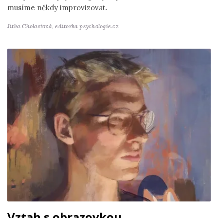
musíme někdy improvizovat.
Jitka Cholastová,
editorka psychologie.cz
Vztah s obrazovkou