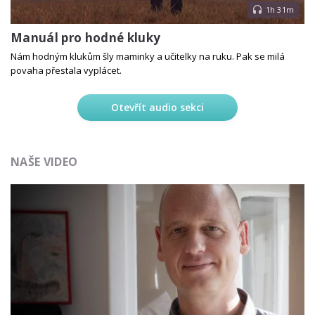
1h 31m
Manuál pro hodné kluky
Nám hodným klukům šly maminky a učitelky na ruku. Pak se milá
povaha přestala vyplácet.
Otevřít audio sekci
NAŠE VIDEO