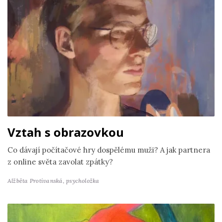
Vztah s obrazovkou
Co dávají počítačové hry dospělému muži? A jak partnera
z online světa zavolat zpátky?
Alžběta Protivanská,
psycholožka