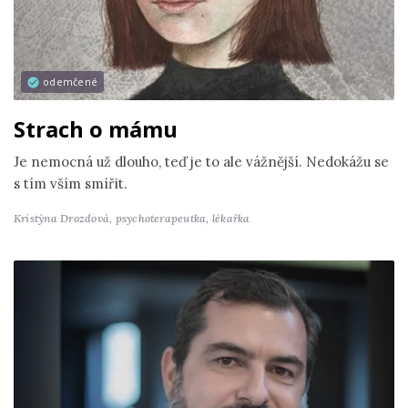
odemčené
Strach o mámu
Je nemocná už dlouho, teď je to ale vážnější. Nedokážu se
s tím vším smířit.
Kristýna Drozdová,
psychoterapeutka, lékařka