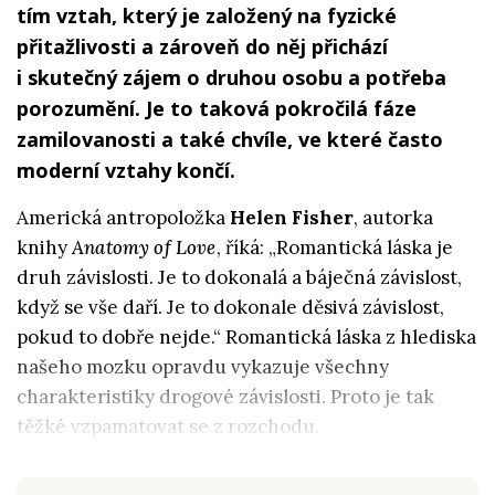
tím vztah, který je založený na fyzické
přitažlivosti a zároveň do něj přichází
i skutečný zájem o druhou osobu a potřeba
porozumění. Je to taková pokročilá fáze
zamilovanosti a také chvíle, ve které často
moderní vztahy končí.
Americká antropoložka
Helen Fisher
, autorka
knihy
Anatomy of Love
, říká: „Romantická láska je
druh závislosti. Je to dokonalá a báječná závislost,
když se vše daří. Je to dokonale děsivá závislost,
pokud to dobře nejde.“ Romantická láska z hlediska
našeho mozku opravdu vykazuje všechny
charakteristiky drogové závislosti. Proto je tak
těžké vzpamatovat se z rozchodu.