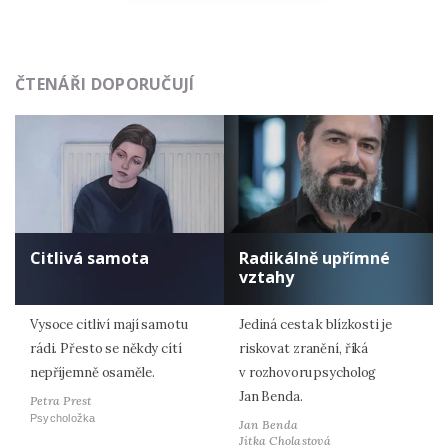
ČTENÁŘI DOPORUČUJÍ
Citlivá samota
Radikálně upřímné
vztahy
Vysoce citliví mají samotu
Jediná cesta k blízkosti je
rádi. Přesto se někdy cítí
riskovat zranění, říká
nepříjemně osaměle.
v rozhovoru psycholog
Jan Benda.
Petra Prest
Psycholožka
Jan Benda
Jitka Cholastová