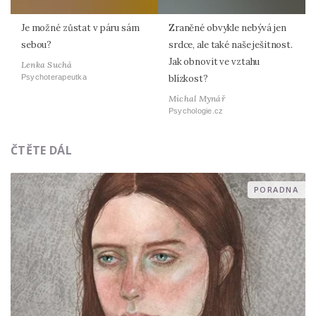
Je možné zůstat v páru sám
Zraněné obvykle nebývá jen
sebou?
srdce, ale také naše ješitnost.
Jak obnovit ve vztahu
Lenka Suchá
Psychoterapeutka
blízkost?
Michal Mynář
Psychologie.cz
ČTĚTE DÁL
PORADNA