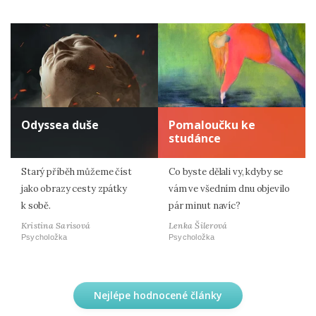
Odyssea duše
Pomaloučku ke
studánce
Starý příběh můžeme číst
Co byste dělali vy, kdyby se
jako obrazy cesty zpátky
vám ve všedním dnu objevilo
k sobě.
pár minut navíc?
Kristina Sarisová
Lenka Šilerová
Psycholožka
Psycholožka
Nejlépe hodnocené články