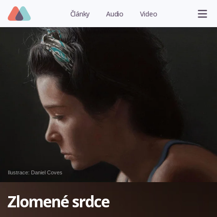
Články
Audio
Video
Ilustrace:
Daniel Coves
Zlomené srdce