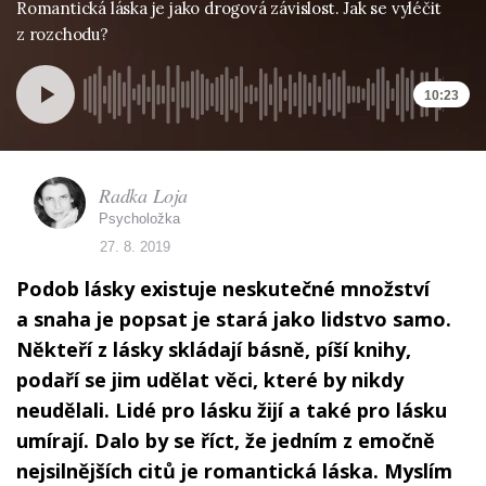
Romantická láska je jako drogová závislost. Jak se vyléčit
z rozchodu?
10:23
Radka Loja
Psycholožka
27. 8. 2019
Podob lásky existuje neskutečné množství
a snaha je popsat je stará jako lidstvo samo.
Někteří z lásky skládají básně, píší knihy,
podaří se jim udělat věci, které by nikdy
neudělali. Lidé pro lásku žijí a také pro lásku
umírají. Dalo by se říct, že jedním z emočně
nejsilnějších citů je romantická láska. Myslím