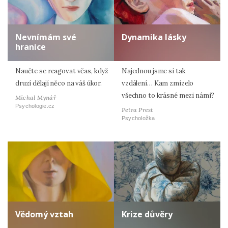
Nevnímám své
Dynamika lásky
hranice
Naučte se reagovat včas, když
Najednou jsme si tak
druzí dělají něco na váš úkor.
vzdálení… Kam zmizelo
všechno to krásné mezi námi?
Michal Mynář
Psychologie.cz
Petra Prest
Psycholožka
Vědomý vztah
Krize důvěry