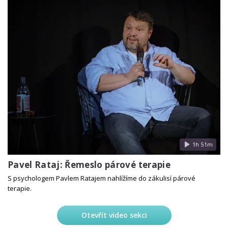
1h 51m
Pavel Rataj: Řemeslo párové terapie
S psychologem Pavlem Ratajem nahlížíme do zákulisí párové
terapie.
Otevřít video sekci