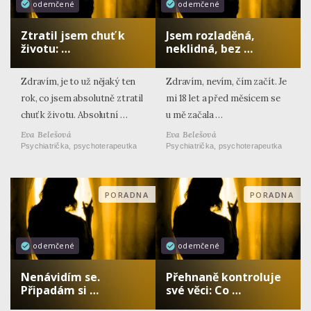
odemčené
odemčené
Ztratil jsem chuť k
Jsem rozladěná,
životu: …
neklidná, bez …
Zdravím, je to už nějaký ten
Zdravím, nevím, čím začít. Je
rok, co jsem absolutně ztratil
mi 18 let a před měsícem se
chuť k životu. Absolutní …
u mě začala …
Eva Belešová
Eva Belešová
Psychiatrička, psychoterapeutka
Psychiatrička, psychoterapeutka
PORADNA
PORADNA
odemčené
odemčené
Nenávidím se.
Přehnaně kontroluje
Připadám si …
své věci: Co …