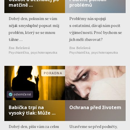
matčině …
problémů
Dobrý den, pokusím se vám
Problémy nás spojují
nějak smysluplně popsat můj
s ostatními, dávají nám pocit
problém, který se se mnou
výjimečnosti. Proč bychom se
táhne …
jich měli zbavovat?
Eva Belešová
Eva Belešová
Psychiatrička, psychoterapeutka
Psychiatrička, psychoterapeutka
PORADNA
odemčené
Babička trpí na
Ochrana před životem
vysoký tlak: Může …
Dobrý den, píšu vám za celou
Uzavřeme se před podněty,