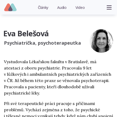
Články
Audio
Video
Eva Belešová
Psychiatrička, psychoterapeutka
Vystudovala Lékařskou fakultu v Bratislavě, má
atestaci z oboru psychiatrie. Pracovala 9 let
v lůžkových i ambulantních psychiatrických zařízeních
v ČR. Již během této praxe se věnovala psychoterapii.
Pracovala s pacienty, kteří dlouhodobě užívali
psychiatrické léky.
Při své terapeutické práci pracuje s příčinami
problémů. Vychází zejména z toho, že psychické
i tělesné nemoci vznikají tehdy, když nám chybí spojení