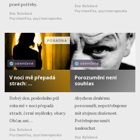
pravé potřeby.
Eva Belešová
Psychiatrička, psychoterapeutka
Eva Belešová
Psychiatrička, psychoterapeutka
PORADNA
odemčené
odemčené
V noci mě přepadá
Porozumění není
strach: …
souhlas
Dobrý den, posledního půl
Abychom druhému
roku mě v noci přepadá
porozuměli, nepotřebujeme
strach, černé myšlenky, obavy.
mít stejnou zkušenost.
Občas ani …
Potřebujeme umět
naslouchat.
Eva Belešová
Psychiatrička, psychoterapeutka
Eva Belešová