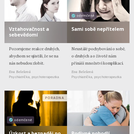
odemčené
Vztahovačnost a
Sami sobě nepřítelem
sebevědomí
Pozorujeme reakce druhých,
Neustálé pochybování o sobě,
abychom se ujistili, že se na
o druhých a o životě nám
nás nebudou zlobit.
přináší množství komplikací.
Eva Belešová
Eva Belešová
Psychiatrička, psychoterapeutka
Psychiatrička, psychoterapeutka
PORADNA
odemčené
Úzkost a beznaděj po
Podivné pohodlí