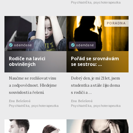
Psychiatrička, psychoterapeutka
PORADNA
odemčené
odemčené
Rodiče na lavici
Pořád se srovnávám
obviněných
se sestrou: …
Naučme se rozlišovat vinu
Dobrý den, je mi 21 let, jsem
a zodpovědnost. Hledejme
studentka a stále žiju doma
souvislosti a řešení.
s rodiči a …
Eva Belešová
Eva Belešová
Psychiatrička, psychoterapeutka
Psychiatrička, psychoterapeutka