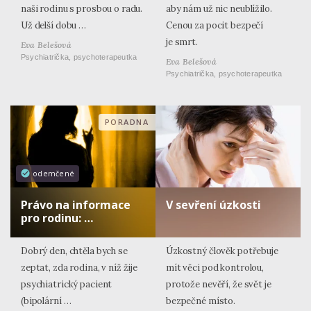
naši rodinu s prosbou o radu.
aby nám už nic neublížilo.
Už delší dobu …
Cenou za pocit bezpečí
je smrt.
Eva Belešová
Psychiatrička, psychoterapeutka
Eva Belešová
Psychiatrička, psychoterapeutka
PORADNA
odemčené
Právo na informace
V sevření úzkosti
pro rodinu: …
Dobrý den, chtěla bych se
Úzkostný člověk potřebuje
zeptat, zda rodina, v níž žije
mít věci pod kontrolou,
psychiatrický pacient
protože nevěří, že svět je
(bipolární …
bezpečné místo.