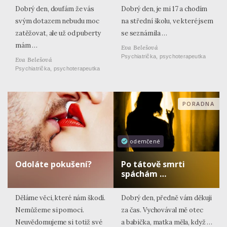
Dobrý den, doufám že vás
Dobrý den, je mi 17 a chodím
svým dotazem nebudu moc
na střední školu, ve které jsem
zatěžovat, ale už od puberty
se seznámila …
mám …
Eva Belešová
Psychiatrička, psychoterapeutka
Eva Belešová
Psychiatrička, psychoterapeutka
PORADNA
odemčené
Odoláte pokušení?
Po tátově smrti
spáchám …
Děláme věci, které nám škodí.
Dobrý den, předně vám děkuji
Nemůžeme si pomoci.
za čas. Vychovával mě otec
Neuvědomujeme si totiž své
a babička, matka měla, když …