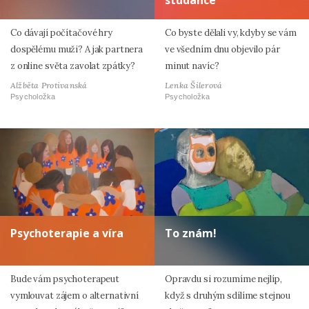
studánce
Co dávají počítačové hry
Co byste dělali vy, kdyby se vám
dospělému muži? A jak partnera
ve všedním dnu objevilo pár
z online světa zavolat zpátky?
minut navíc?
Alžběta Protivanská
Lenka Šilerová
Psycholožka
Psycholožka
Psychoterapie a víra
To znám!
Bude vám psychoterapeut
Opravdu si rozumíme nejlíp,
vymlouvat zájem o alternativní
když s druhým sdílíme stejnou