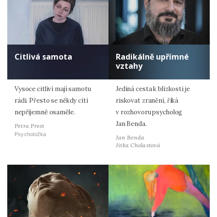
Citlivá samota
Radikálně upřímné
vztahy
Vysoce citliví mají samotu
Jediná cesta k blízkosti je
rádi. Přesto se někdy cítí
riskovat zranění, říká
nepříjemně osaměle.
v rozhovoru psycholog
Jan Benda.
Petra Prest
Psycholožka
Jan Benda
Jitka Cholastová