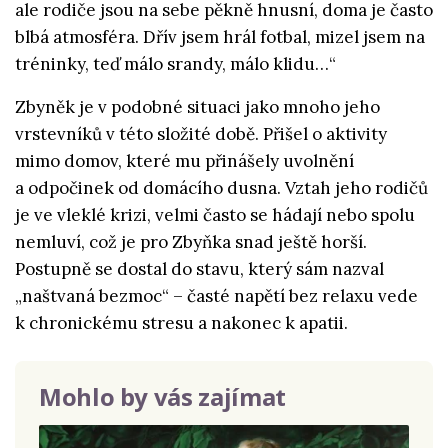
ale rodiče jsou na sebe pěkně hnusní, doma je často
blbá atmosféra. Dřív jsem hrál fotbal, mizel jsem na
tréninky, teď málo srandy, málo klidu…“
Zbyněk je v podobné situaci jako mnoho jeho
vrstevníků v této složité době. Přišel o aktivity
mimo domov, které mu přinášely uvolnění
a odpočinek od domácího dusna. Vztah jeho rodičů
je ve vleklé krizi, velmi často se hádají nebo spolu
nemluví, což je pro Zbyňka snad ještě horší.
Postupně se dostal do stavu, který sám nazval
„naštvaná bezmoc“ – časté napětí bez relaxu vede
k chronickému stresu a nakonec k apatii.
Mohlo by vás zajímat