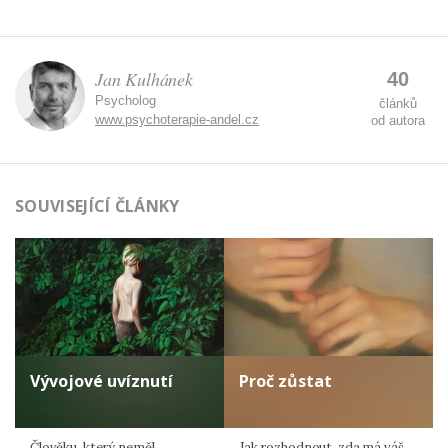
Jan Kulhánek
40
Psycholog
článků
www.psychoterapie-andel.cz
od autora
SOUVISEJÍCÍ ČLÁNKY
Vývojové uvíznutí
Proč zůstat
Člověku, který neměl
Jak rozhodnout, zda má váš