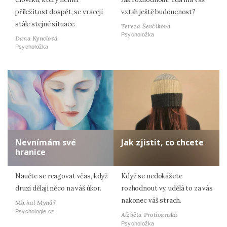
příležitost dospět, se vracejí
vztah ještě budoucnost?
stále stejné situace.
Tereza Ševčíková
Psycholožka
Dana Kynclová
Psycholožka
Nevnímám své
Jak zjistit, co chcete
hranice
Naučte se reagovat včas, když
Když se nedokážete
druzí dělají něco na váš úkor.
rozhodnout vy, udělá to za vás
nakonec váš strach.
Michal Mynář
Psychologie.cz
Alžběta Protivanská
Psycholožka