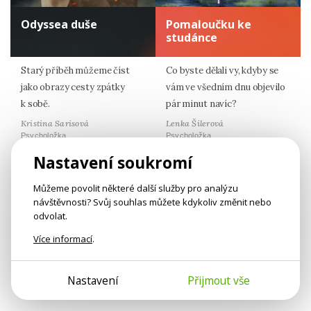
Odyssea duše
Pomaloučku ke
studánce
Starý příběh můžeme číst
Co byste dělali vy, kdyby se
jako obrazy cesty zpátky
vám ve všedním dnu objevilo
k sobě.
pár minut navíc?
Kristina Sarisová
Lenka Šilerová
Psycholožka
Psycholožka
Nastavení soukromí
Můžeme povolit některé další služby pro analýzu
Nejlépe hodnocené články
návštěvnosti? Svůj souhlas můžete kdykoliv změnit nebo
odvolat.
Citáty z Psychologie.cz
Více informací
.
Nastavení
Přijmout vše