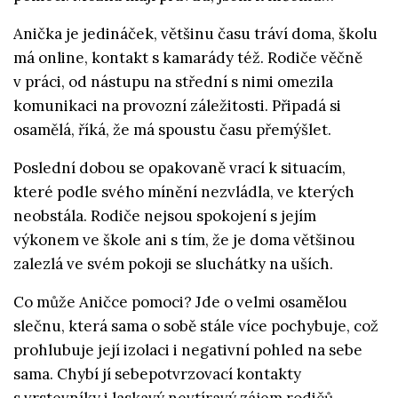
Anička je jedináček, většinu času tráví doma, školu
má online, kontakt s kamarády též. Rodiče věčně
v práci, od nástupu na střední s nimi omezila
komunikaci na provozní záležitosti. Připadá si
osamělá, říká, že má spoustu času přemýšlet.
Poslední dobou se opakovaně vrací k situacím,
které podle svého mínění nezvládla, ve kterých
neobstála. Rodiče nejsou spokojení s jejím
výkonem ve škole ani s tím, že je doma většinou
zalezlá ve svém pokoji se sluchátky na uších.
Co může Aničce pomoci? Jde o velmi osamělou
slečnu, která sama o sobě stále více pochybuje, což
prohlubuje její izolaci i negativní pohled na sebe
sama. Chybí jí sebepotvrzovací kontakty