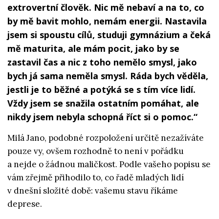
extrovertní člověk. Nic mě nebaví a na to, co
by mě bavit mohlo, nemám energii. Nastavila
jsem si spoustu cílů, studuji gymnázium a čeká
mě maturita, ale mám pocit, jako by se
zastavil čas a nic z toho nemělo smysl, jako
bych já sama neměla smysl. Ráda bych věděla,
jestli je to běžné a potýká se s tím více lidí.
Vždy jsem se snažila ostatním pomáhat, ale
nikdy jsem nebyla schopná říct si o pomoc.“
Milá Jano, podobné rozpoložení určitě nezažíváte
pouze vy, ovšem rozhodně to není v pořádku
a nejde o žádnou maličkost. Podle vašeho popisu se
vám zřejmě přihodilo to, co řadě mladých lidí
v dnešní složité době: vašemu stavu říkáme
deprese.