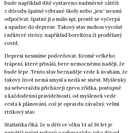
bude například dítě vystaveno nadměrné zátěži
z důvodu špatně vybrané školy nebo „jen“ neumí
odpočívat, špatně jí a málo spí, prostě se vyčerpá
a upadne do deprese. Takový stav mohou vyvolat
i některé virózy, například borelióza či prodělaný
covid.
Depresi nesmíme podceňovat. Kromě velkého
trápení, které přináší, bere nemocnému naději, že
bude lépe. Tento stav beznaděje vede k úvahám, že
takový život nemá smysl a nedá se snést. Myšlenky
na sebevraždu přicházejí zprvu zřídka, postupně
s každodenní pravidelností, od myšlenek vede
cesta k plánování, což je opravdu závažný, velmi
rizikový stav.
Statistika říká, že u dětí ve věku 14 až 16 let je
největší počet pokusů o sebevraždu; jako důvod