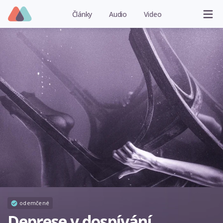
Články
Audio
Video
odemčené
Deprese v dospívání