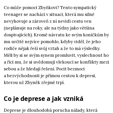
Co může pomoci Zbyňkovi? Tento sympatický
teenager se nachází v situaci, která mu silně
nevyhovuje a zároveň z ní nevidí cestu ven
(neplánuje na roky, ale na týdny jako většina
dospívajících). Kromě návratu ke svým koníčkům by
mu určitě nejvíce pomohlo, kdyby viděl, že jeho
rodiče nějak řeší svůj vztah a že to má výsledky.
Měli by si se svým synem promluvit, vyslechnout ho
a říci mu, že si uvědomují vlekoucí se konflikty mezi
sebou a že hledají řešení. Pocit bezmoci
a bezvýchodnosti je přímou cestou k depresi,
kterou už Zbyněk zřejmě trpí.
Co je deprese a jak vzniká
Deprese je dlouhodobá porucha nálady, která