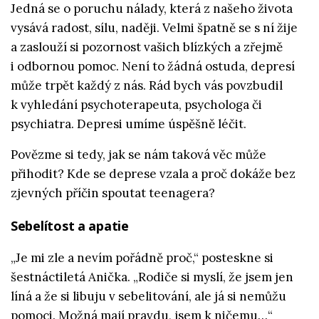
Jedná se o poruchu nálady, která z našeho života
vysává radost, sílu, naději. Velmi špatně se s ní žije
a zaslouží si pozornost vašich blízkých a zřejmě
i odbornou pomoc. Není to žádná ostuda, depresí
může trpět každý z nás.
Rád bych vás povzbudil
k vyhledání psychoterapeuta, psychologa či
psychiatra. Depresi umíme úspěšně léčit.
Povězme si tedy, jak se nám taková věc může
přihodit? Kde se deprese vzala a proč dokáže bez
zjevných příčin spoutat teenagera?
Sebelítost a apatie
„Je mi zle a nevím pořádně proč,“ posteskne si
šestnáctiletá Anička. „Rodiče si myslí, že jsem jen
líná a že si libuju v sebelitování, ale já si nemůžu
pomoci. Možná mají pravdu, jsem k ničemu…“