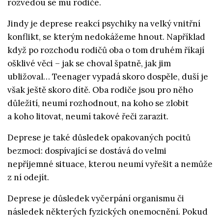
rozvedou se mu rodiče.
Jindy je deprese reakcí psychiky na velký vnitřní
konflikt, se kterým nedokážeme hnout. Například
když po rozchodu rodičů oba o tom druhém říkají
ošklivé věci – jak se choval špatně, jak jim
ubližoval… Teenager vypadá skoro dospěle, duší je
však ještě skoro dítě. Oba rodiče jsou pro něho
důležití, neumí rozhodnout, na koho se zlobit
a koho litovat, neumí takové řeči zarazit.
Deprese je také důsledek opakovaných pocitů
bezmoci: dospívající se dostává do velmi
nepříjemné situace, kterou neumí vyřešit a nemůže
z ní odejít.
Deprese je důsledek vyčerpání organismu či
následek některých fyzických onemocnění. Pokud