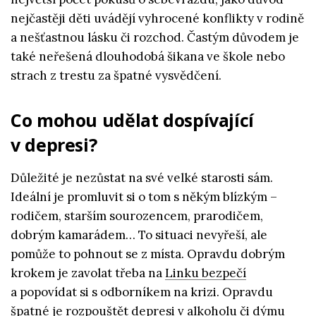
nejčastěji děti uvádějí vyhrocené konflikty v rodině
a nešťastnou lásku či rozchod. Častým důvodem je
také neřešená dlouhodobá šikana ve škole nebo
strach z trestu za špatné vysvědčení.
Co mohou udělat dospívající
v depresi?
Důležité je nezůstat na své velké starosti sám.
Ideální je promluvit si o tom s někým blízkým –
rodičem, starším sourozencem, prarodičem,
dobrým kamarádem… To situaci nevyřeší, ale
pomůže to pohnout se z místa. Opravdu dobrým
krokem je zavolat třeba na
Linku bezpečí
a popovídat si s odborníkem na krizi. Opravdu
špatné je rozpouštět depresi v alkoholu či dýmu