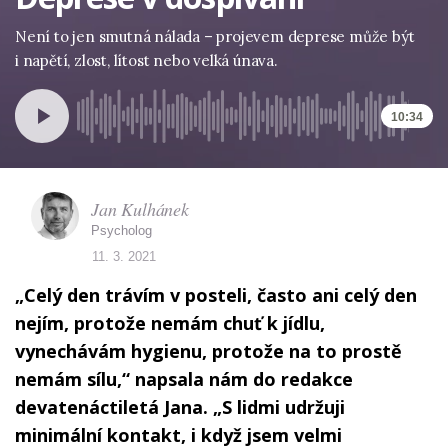
Není to jen smutná nálada – projevem deprese může být
i napětí, zlost, lítost nebo velká únava.
10:34
Jan Kulhánek
Psycholog
11. 3. 2021
„Celý den trávím v posteli, často ani celý den
nejím, protože nemám chuť k jídlu,
vynechávám hygienu, protože na to prostě
nemám sílu,“ napsala nám do redakce
devatenáctiletá Jana. „S lidmi udržuji
minimální kontakt, i když jsem velmi