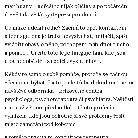
marihuany – neřeší to nijak příčiny a po počáteční
úlevě takové látky depresi prohloubí.
Co může udělat rodič? Začíná to opět kontaktem
s teenagerem: je třeba nevyslýchat, netlačit, spíše
vyjádřit obavy o něho, pochopení, nabídnout ucho
a pomoc… Určitě toto lépe funguje tam, kde jsou
dlouhodobě děti s rodiči zvyklé mluvit.
Někdy to samo o sobě pomůže, protože se začnou
věci doma hýbat, často je ale třeba dohodnout se na
návštěvě odborníka – krizového centra,
psychologa, psychoterapeuta či psychiatra. Naštěstí
dnes už většina předsudků k těmto profesím
vymizela, lidé jsou ochotnější své problémy řešit
místo zametání pod koberec.
Kromě individuální konzultace terapeuta