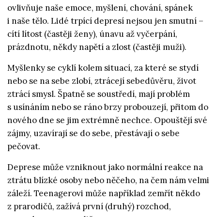
ovlivňuje naše emoce, myšlení, chování, spánek
i naše tělo. Lidé trpící depresí nejsou jen smutní –
cítí lítost (častěji ženy), únavu až vyčerpání,
prázdnotu, někdy napětí a zlost (častěji muži).
Myšlenky se cyklí kolem situací, za které se stydí
nebo se na sebe zlobí, ztrácejí sebedůvěru, život
ztrácí smysl. Špatně se soustředí, mají problém
s usínáním nebo se ráno brzy probouzejí, přitom do
nového dne se jim extrémně nechce. Opouštějí své
zájmy, uzavírají se do sebe, přestávají o sebe
pečovat.
Deprese může vzniknout jako normální reakce na
ztrátu blízké osoby nebo něčeho, na čem nám velmi
záleží. Teenagerovi může například zemřít někdo
z prarodičů, zažívá první (druhý) rozchod,