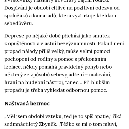
s vrstevníky i laskavý nevtíravý zájem rodičů.
Dospívání je období citlivé na pozitivní odezvu od
spolužáků a kamarádů, která vyztužuje křehkou
sebedůvěru.
Deprese po nějaké době přichází jako smutek
z opuštěnosti a vlastní bezvýznamnosti. Pokud není
propad nálady příliš velký, může velmi pomoci
pochopení od rodiny a pomoc s překonáním
izolace, někdy pomáhá pravidelný pohyb nebo
některý ze způsobů sebevyjádření – malování,
hraní na hudební nástroj, tanec… Při hlubším
propadu je třeba vyhledat odbornou pomoc.
Naštvaná bezmoc
„Měl jsem období vzteku, teď je to spíš apatie,“ říká
sedmnáctiletý Zbyněk. „Těžko se mi o tom mluví,