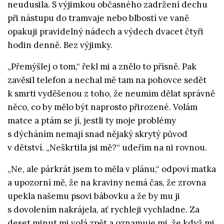
neudusila. S výjimkou občasného zadržení dechu
při nástupu do tramvaje nebo blbostí ve vaně
opakuji pravidelný nádech a výdech dvacet čtyři
hodin denně. Bez výjimky.
„Přemýšlej o tom,“ řekl mi a znělo to přísně. Pak
zavěsil telefon a nechal mě tam na pohovce sedět
k smrti vyděšenou z toho, že neumím dělat správně
něco, co by mělo být naprosto přirozené. Volám
matce a ptám se jí, jestli ty moje problémy
s dýcháním nemají snad nějaký skrytý původ
v dětství. „Neškrtila jsi mě?“ udeřím na ni rovnou.
„Ne, ale párkrát jsem to měla v plánu,“ odpoví matka
a upozorní mě, že na kraviny nemá čas, že zrovna
upekla našemu psovi bábovku a že by mu ji
s dovolením nakrájela, ať rychleji vychladne. Za
deset minut mi volá zpět a oznamuje mi, že když mi