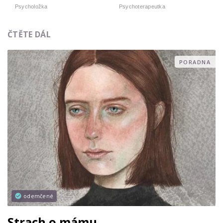
Psycholožka
Psychoterapeutka
ČTĚTE DÁL
PORADNA
odemčené
Strach o mámu