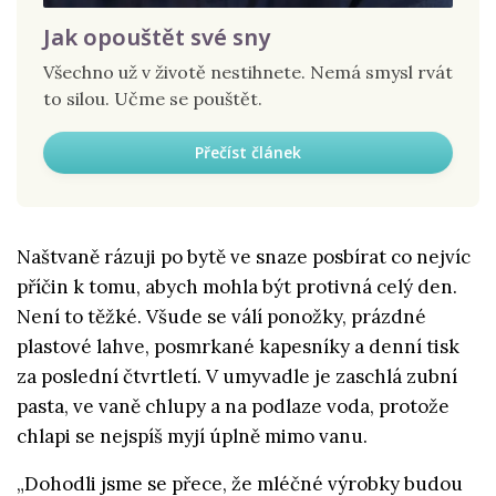
Jak opouštět své sny
Všechno už v životě nestihnete. Nemá smysl rvát
to silou. Učme se pouštět.
Přečíst článek
Naštvaně rázuji po bytě ve snaze posbírat co nejvíc
příčin k tomu, abych mohla být protivná celý den.
Není to těžké. Všude se válí ponožky, prázdné
plastové lahve, posmrkané kapesníky a denní tisk
za poslední čtvrtletí. V umyvadle je zaschlá zubní
pasta, ve vaně chlupy a na podlaze voda, protože
chlapi se nejspíš myjí úplně mimo vanu.
„Dohodli jsme se přece, že mléčné výrobky budou