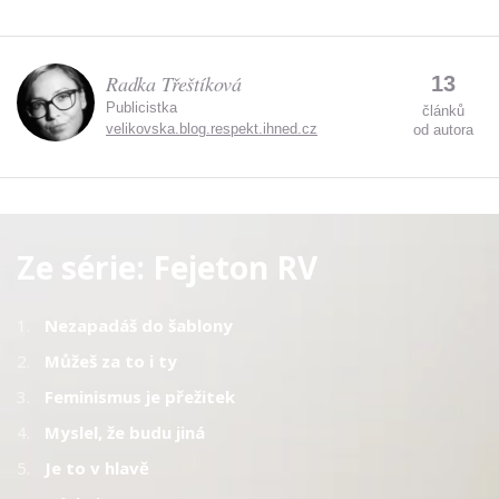
Radka Třeštíková
13
Publicistka
článků
velikovska.blog.respekt.ihned.cz
od autora
Ze série:
Fejeton RV
1.
Nezapadáš do šablony
2.
Můžeš za to i ty
3.
Feminismus je přežitek
4.
Myslel, že budu jiná
5.
Je to v hlavě