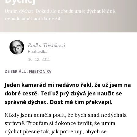
Umím dýchat. Dokud ale nebudu umět dýchat klidně,
nebudu umět ani klidně žít.
Radka Třeštíková
Publicistka
16. 12. 2011
ZE SERIÁLU:
FEJETON RV
Jeden kamarád mi nedávno řekl, že už jsem na
dobré cestě. Teď už prý zbývá jen naučit se
správně dýchat. Dost mě tím překvapil.
Nikdy jsem neměla pocit, že bych snad nedýchala
správně. Troufám si dokonce tvrdit, že umím
dýchat přesně tak, jak potřebuji, abych se