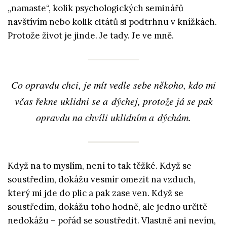
„namaste“, kolik psychologických seminářů
navštívím nebo kolik citátů si podtrhnu v knížkách.
Protože život je jinde. Je tady. Je ve mně.
Co opravdu chci, je mít vedle sebe někoho, kdo mi
včas řekne uklidni se a dýchej, protože já se pak
opravdu na chvíli uklidním a dýchám.
Když na to myslím, není to tak těžké. Když se
soustředím, dokážu vesmír omezit na vzduch,
který mi jde do plic a pak zase ven. Když se
soustředím, dokážu toho hodně, ale jedno určitě
nedokážu – pořád se soustředit. Vlastně ani nevím,