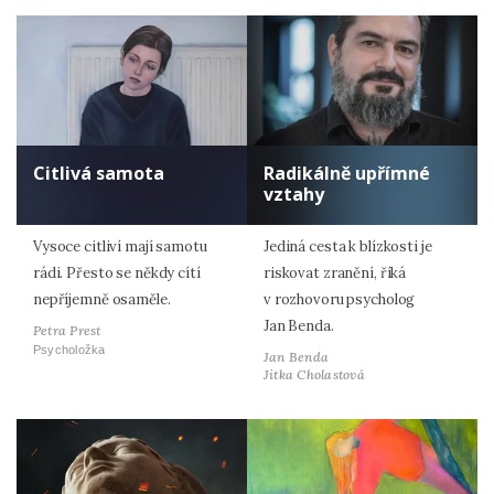
Citlivá samota
Radikálně upřímné
vztahy
Vysoce citliví mají samotu
Jediná cesta k blízkosti je
rádi. Přesto se někdy cítí
riskovat zranění, říká
nepříjemně osaměle.
v rozhovoru psycholog
Jan Benda.
Petra Prest
Psycholožka
Jan Benda
Jitka Cholastová