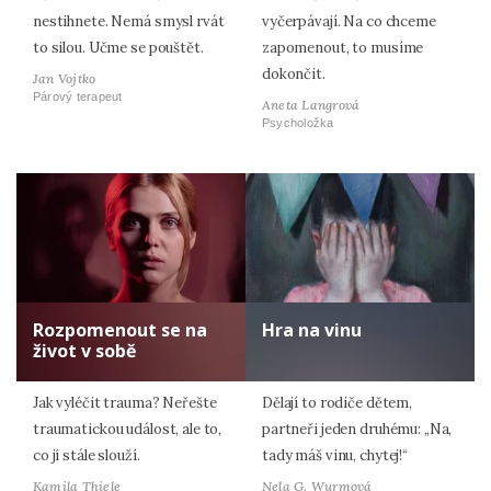
nestihnete. Nemá smysl rvát
vyčerpávají. Na co chceme
to silou. Učme se pouštět.
zapomenout, to musíme
dokončit.
Jan Vojtko
Párový terapeut
Aneta Langrová
Psycholožka
Rozpomenout se na
Hra na vinu
život v sobě
Jak vyléčit trauma? Neřešte
Dělají to rodiče dětem,
traumatickou událost, ale to,
partneři jeden druhému: „Na,
co jí stále slouží.
tady máš vinu, chytej!“
Kamila Thiele
Nela G. Wurmová