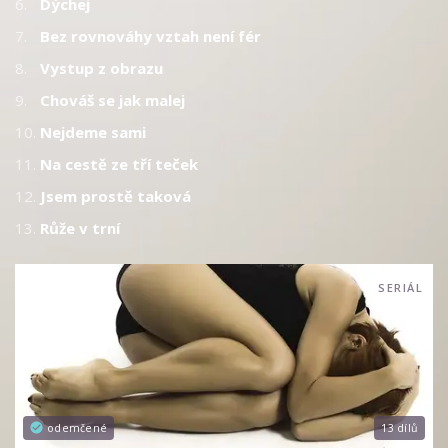
6.
Dýchej
7.
Bez rovnováhy vztah není fér
8.
Vystup z obrazu
9.
Chováš se jak malej
10.
Nejdeme sami
11.
Na cestě ze tří teček
12.
Jsem prostě taková
13.
Růže v trní
SERIÁL
odemčené
13 dílů