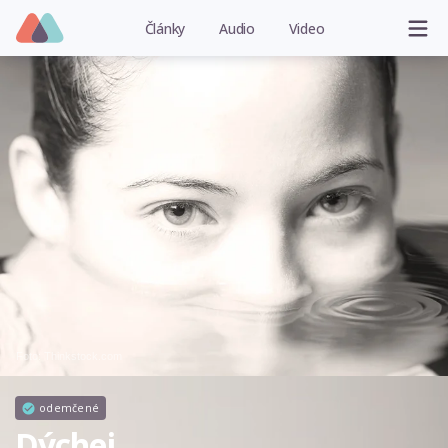
Články
Audio
Video
Foto: Thinkstock.com
odemčené
Dýchej