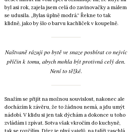
byl asi rok, zajela jsem celá do zavinovačky a málem
se udusila. „Bylas úplně modrá.“ Řekne to tak
klidně, jako by šlo o barvu kachliček v koupelně.
Naštvaně rázuji po bytě ve snaze posbírat co nejvíc
příčin k tomu, abych mohla být protivná celý den.
Není to těžké.
Snažím se přijít na možnou souvislost, nakonec ale
docházím k závěru, že to žádnou nemá, a jdu umýt
nádobí. V klidu si jen tak dýchám a dokonce u toho
zvládám i zpívat. Sotva však vkročím do kuchyně,
tak se rozčílím. Dřez je plný vajglů, na talíři zaschlá