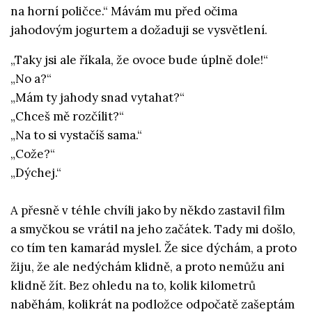
na horní poličce.“ Mávám mu před očima
jahodovým jogurtem a dožaduji se vysvětlení.
„Taky jsi ale říkala, že ovoce bude úplně dole!“
„No a?“
„Mám ty jahody snad vytahat?“
„Chceš mě rozčílit?“
„Na to si vystačíš sama.“
„Cože?“
„Dýchej.“
A přesně v téhle chvíli jako by někdo zastavil film
a smyčkou se vrátil na jeho začátek. Tady mi došlo,
co tím ten kamarád myslel. Že sice dýchám, a proto
žiju, že ale nedýchám klidně, a proto nemůžu ani
klidně žít. Bez ohledu na to, kolik kilometrů
naběhám, kolikrát na podložce odpočatě zašeptám