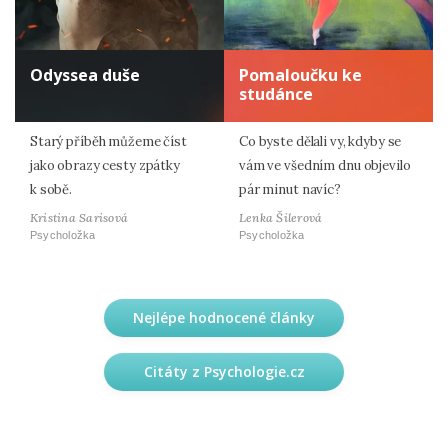
Odyssea duše
Pomaloučku ke
studánce
Starý příběh můžeme číst
Co byste dělali vy, kdyby se
jako obrazy cesty zpátky
vám ve všedním dnu objevilo
k sobě.
pár minut navíc?
Kristina Sarisová
Lenka Šilerová
Psycholožka
Psycholožka
Nejlépe hodnocené články
Citáty z Psychologie.cz