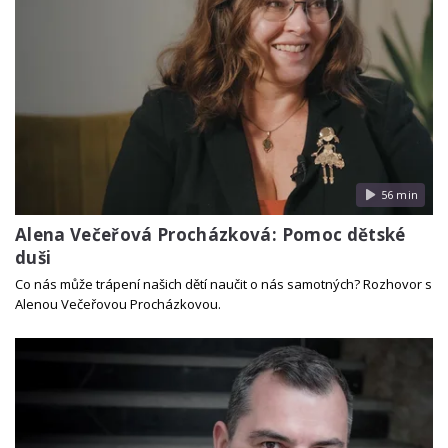
56 min
Alena Večeřová Procházková: Pomoc dětské
duši
Co nás může trápení našich dětí naučit o nás samotných? Rozhovor s
Alenou Večeřovou Procházkovou.