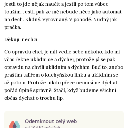
jestli to jde nějak naučit a jestli po tom vůbec
toužím. Jestli pak ze mě nebude něco jako automat
na dech. Klidný. Vyrovnaný. V pohodě. Nudný jak
pračka.
Děkuji, nechci.
Co opravdu chci, je mít vedle sebe někoho, kdo mi
včas řekne uklidni se a dýchej, protože já se pak
opravdu na chvíli uklidním a dýchám. Buď to, anebo
praštím talířem o kuchyňskou linku a uklidním se
až potom. Protože nikdo přece nemusíme dýchat
pořád úplně správně. Stačí, když budeme všichni
občas dýchat o trochu líp.
Odemknout celý web
od 104 Kč měsíčně