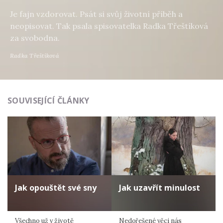
Je fajn vzdorovat. Psát si svůj životní příběh a
neopisovat. Tak psala spisovatelka Radka Třeštíková
za svobodna.
Radka Třeštíková
SOUVISEJÍCÍ ČLÁNKY
Jak opouštět své sny
Jak uzavřít minulost
Všechno už v životě
Nedořešené věci nás