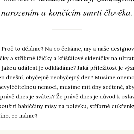
narozením a končícím smrtí člověka.
? Proč to děláme? Na co čekáme, my a naše designo
čky a stříbrné lžičky a křišťálové skleničky na ultr
jakou událost je odkládáme? Jaká příležitost je vý
ten dnešní, obyčejně neobyčejný den? Musíme onem
nevyléčitelnou nemocí, musíme mít dny sečtené, a
 právě dnes je svátek? Že právě dnes je důvod k osla
 použití babiččiny mísy na polévku, stříbrné cukřenk
šího, co máme?