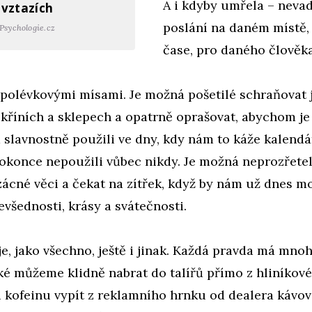
A i kdyby umřela – nevadí
vztazích
poslání na daném místě,
Psychologie.cz
čase, pro daného člověka
 s polévkovými mísami. Je možná pošetilé schraňovat 
skříních a sklepech a opatrně oprašovat, abychom je
a slavnostně použili ve dny, kdy nám to káže kalendá
okonce nepoužili vůbec nikdy. Je možná neprozřete
ácné věci a čekat na zítřek, když by nám už dnes m
nevšednosti, krásy a svátečnosti.
je, jako všechno, ještě i jinak. Každá pravda má mnoh
aké můžeme klidně nabrat do talířů přímo z hliníko
 kofeinu vypít z reklamního hrnku od dealera kávov