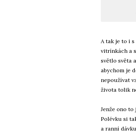
A tak je to i
vitrínkách a 
světlo světa 
abychom je d
nepoužívat vz
života tolik 
Jenže ono to 
Polévku si t
a ranní dávku