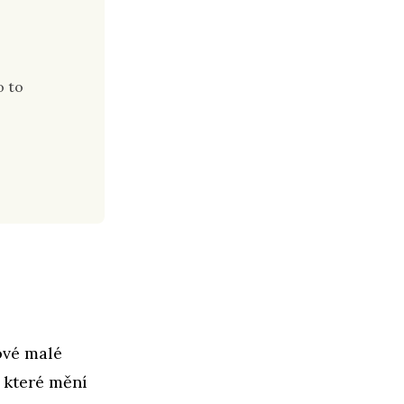
o to
ové malé
, které mění