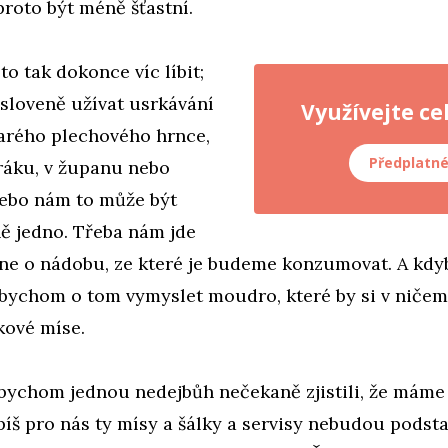
roto být méně šťastní.
o tak dokonce víc líbit;
sloveně užívat usrkávání
Využívejte ce
tarého plechového hrnce,
Předplatn
oráku, v županu nebo
Nebo nám to může být
ě jedno. Třeba nám jde
í, ne o nádobu, ze které je budeme konzumovat. A k
i bychom o tom vymyslet moudro, které by si v niče
kové míse.
bychom jednou nedejbůh nečekaně zjistili, že mám
píš pro nás ty mísy a šálky a servisy nebudou podsta