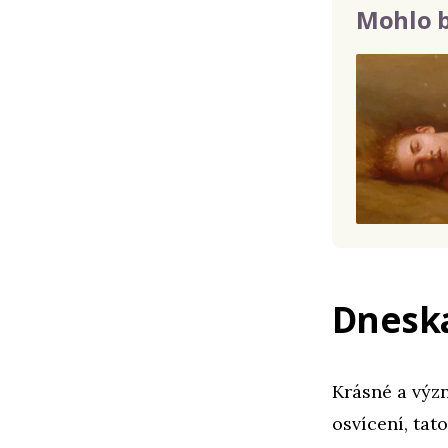
Mohlo b
Dneska
Krásné a význ
osvícení, tat