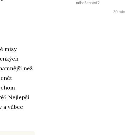
náboženství?
30 min
vé mísy
atenkých
znamnější než
ocnět
bychom
vě? Nejlepší
y a vůbec