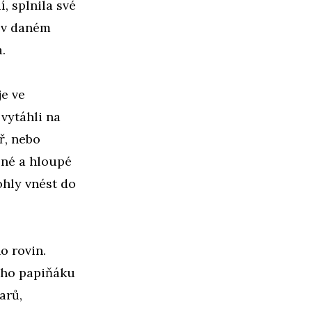
, splnila své
 v daném
.
je ve
 vytáhli na
ř, nebo
lné a hloupé
ohly vnést do
o rovin.
vého papiňáku
arů,