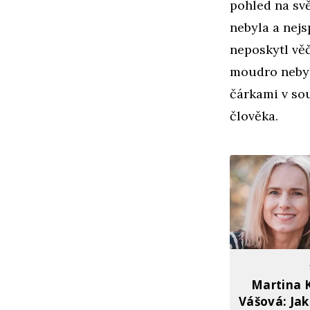
pohled na svě
nebyla a nej
neposkytl věč
moudro nebyl
čárkami v sou
člověka.
Martina 
Vášová: Jak