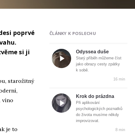
kdesi poprvé
ČLÁNKY K POSLECHU
vahu.
věme si ji
Odyssea duše
Starý příběh můžeme číst
jako obrazy cesty zpátky
k sobě.
16 min
u, starožitný
oderní,
Krok do prázdna
 víno
Při aplikování
psychologických poznatků
do života musíme někdy
improvizovat.
k je to
8 min