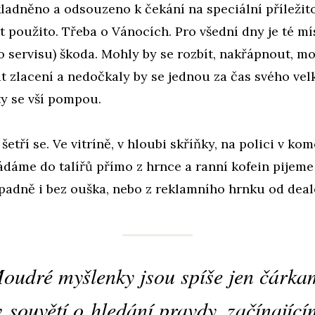
adněno a odsouzeno k čekání na speciální příležito
 použito. Třeba o Vánocích. Pro všední dny je té mí
ho servisu) škoda. Mohly by se rozbít, nakřápnout, m
t zlacení a nedočkaly by se jednou za čas svého vel
y se vší pompou.
 šetří se. Ve vitríně, v hloubi skříňky, na polici v k
dáme do talířů přímo z hrnce a ranní kofein pijeme
padně i bez ouška, nebo z reklamního hrnku od deal
oudré myšlenky jsou spíše jen čárka
v souvětí o hledání pravdy, začínající