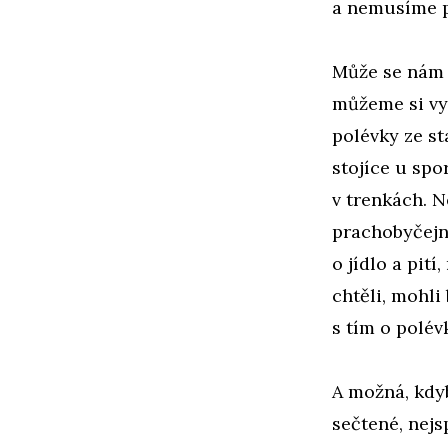
a nemusíme p
Může se nám t
můžeme si vy
polévky ze s
stojíce u sp
v trenkách. 
prachobyčejn
o jídlo a pit
chtěli, mohl
s tím o polév
A možná, kdy
sečtené, nejs