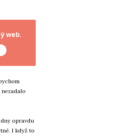
lý web.
é
dybychom
m nezadalo
e dny opravdu
tné. I když to