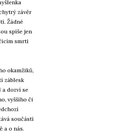
myšlenka
chytrý závěr
tí. Žádné
ou spíše jen
čícím smrtí
ho okamžiků,
í záblesk
 a dozví se
ho, vyššího či
ředchozí
tává součástí
ě a o nás.