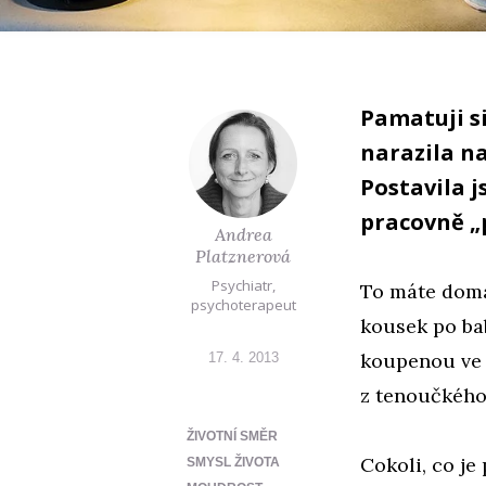
Pamatuji si
narazila n
Postavila j
pracovně „
Andrea
Platznerová
Psychiatr,
To máte doma
psychoterapeut
kousek po ba
koupenou ve 
17. 4. 2013
z tenoučkého 
ŽIVOTNÍ SMĚR
Cokoli, co je
SMYSL ŽIVOTA