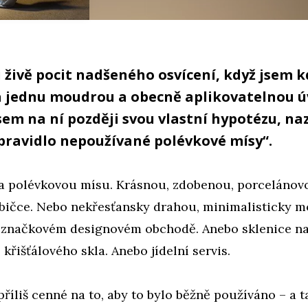
 živě pocit nadšeného osvícení, když jsem 
a jednu moudrou a obecně aplikovatelnou ú
sem na ní později svou vlastní hypotézu, naz
pravidlo nepoužívané polévkové mísy“.
 polévkovou mísu. Krásnou, zdobenou, porcelánovo
bičce. Nebo nekřesťansky drahou, minimalisticky m
značkovém designovém obchodě. Anebo sklenice na
křišťálového skla. Anebo jídelní servis.
 příliš cenné na to, aby to bylo běžně používáno – a ta