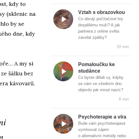
st, kdy to
Vztah s obrazovkou
sy (sklenic na
Co dávají počítačové hry
ohlo by se
dospělému muži? A jak
partnera z online světa
kého dne, kdy
zavolat zpátky?
10 min
omoře… A my si
Pomaloučku ke
studánce
 ze šálku bez
Co byste dělali vy, kdyby
era kávovarů.
se vám ve všedním dnu
objevilo pár minut navíc?
8 min
Psychoterapie a víra
mi
Bude vám psychoterapeut
vymlouvat zájem
m
o alternativní metody nebo