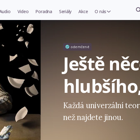
Audio
Video
Poradna
Seriály
Akce
O nás
odemčené
Ještě něc
hlubšího
Každá univerzální teor
než najdete jinou.