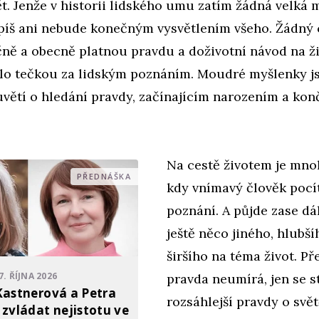
t. Jenže v historii lidského umu zatím žádná velká 
spíš ani nebude konečným vysvětlením všeho. Žádný 
ně a obecně platnou pravdu a doživotní návod na ži
o tečkou za lidským poznáním. Moudré myšlenky js
větí o hledání pravdy, začínajícím narozením a kon
Na cestě životem je mno
PŘEDNÁŠKA
kdy vnímavý člověk pocít
poznání. A půjde zase dál
ještě něco jiného, hlubší
širšího na téma život. P
7. ŘÍJNA 2026
pravda neumírá, jen se s
Kastnerová a Petra
rozsáhlejší pravdy o svět
 zvládat nejistotu ve