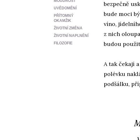
MOUDROST
bezpečně uskl
UVĚDOMĚNÍ
bude moci být
PŘÍTOMNÝ
OKAMŽIK
víno, jídelní
ŽIVOTNÍ ZMĚNA
z nich oloupa
ŽIVOTNÍ NAPLNĚNÍ
budou použit
FILOZOFIE
A tak čekají a
polévku naklá
podšálku, pří
M