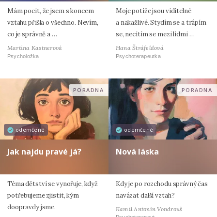
Mám pocit, že jsem s koncem
Moje potíže jsou viditelné
vztahu přišla o všechno. Nevím,
a nakažlivé. Stydím se a trápím
co je správně a …
se, necítím se mezi lidmi …
Martina Kastnerová
Hana Štráfeldová
Psycholožka
Psychoterapeutka
PORADNA
PORADNA
odemčené
odemčené
Jak najdu pravé já?
Nová láska
Téma dětství se vynořuje, když
Kdy je po rozchodu správný čas
potřebujeme zjistit, kým
navázat další vztah?
doopravdy jsme.
Kamil Antonín Vondrouš