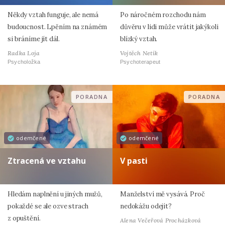
Někdy vztah funguje, ale nemá
Po náročném rozchodu nám
budoucnost. Lpěním na známém
důvěru v lidi může vrátit jakýkoli
si bráníme jít dál.
blízký vztah.
Radka Loja
Vojtěch Netík
Psycholožka
Psychoterapeut
PORADNA
PORADNA
odemčené
odemčené
Ztracená ve vztahu
V pasti
Hledám naplnění u jiných mužů,
Manželství mě vysává. Proč
pokaždé se ale ozve strach
nedokážu odejít?
z opuštění.
Alena Večeřová Procházková