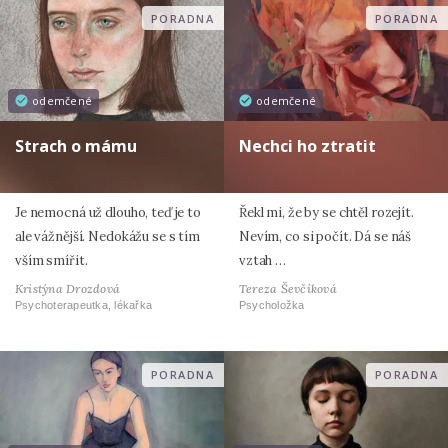
PORADNA
PORADNA
odemčené
odemčené
Strach o mámu
Nechci ho ztratit
Je nemocná už dlouho, teď je to
Řekl mi, že by se chtěl rozejít.
ale vážnější. Nedokážu se s tím
Nevím, co si počít. Dá se náš
vším smířit.
vztah …
Kristýna Drozdová
Tereza Ševčíková
Psychoterapeutka, lékařka
Psycholožka
PORADNA
PORADNA