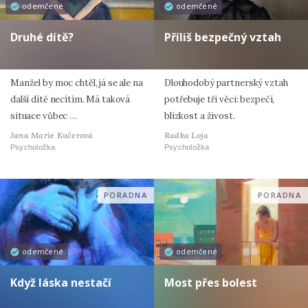
odemčené
odemčené
Druhé dítě?
Příliš bezpečný vztah
Manžel by moc chtěl, já se ale na
Dlouhodobý partnerský vztah
další dítě necítím. Má taková
potřebuje tři věci: bezpečí,
situace vůbec …
blízkost a živost.
Jana Marie Kučerová
Radka Loja
Psycholožka
Psycholožka
PORADNA
PORADNA
odemčené
odemčené
Když láska nestačí
Most přes bolest