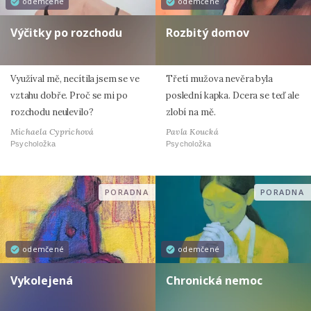
odemčené
odemčené
Výčitky po rozchodu
Rozbitý domov
Využíval mě, necítila jsem se ve
Třetí mužova nevěra byla
vztahu dobře. Proč se mi po
poslední kapka. Dcera se teď ale
rozchodu neulevilo?
zlobí na mě.
Michaela Cyprichová
Pavla Koucká
Psycholožka
Psycholožka
PORADNA
PORADNA
odemčené
odemčené
Vykolejená
Chronická nemoc