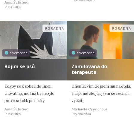
Psychoterapeut
Jana Šulistová
Publicistka
PORADNA
PORADNA
odemčené
odemčené
Bojím se psů
Zamilovaná do
terapeuta
Kdyby se k sobě lidé uměli
Dnes už vím, že jsem mu naletěla.
chovat líp, možná by nebylo
Trápí mě ale, jak jsem se nechala
potřeba tolik psí lásky.
využít.
Jana Šulistová
Michaela Cyprichová
Publicistka
Psycholožka