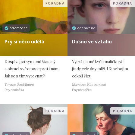
PORADNA
PORADNA
odemčené
odemčené
Prý si něco udělá
Dusno ve vztahu
Dospívající syn není šťastný
Vyletí na mě kvůli maličkosti,
a obrací své emoce proti nám.
jindy celé dny mlčí. Už se bojím
Jak se s tím vyrovnat?
cokoli říct.
Tereza Ševčíková
Martina Kastnerová
Psycholožka
Psycholožka
PORADNA
PORADNA