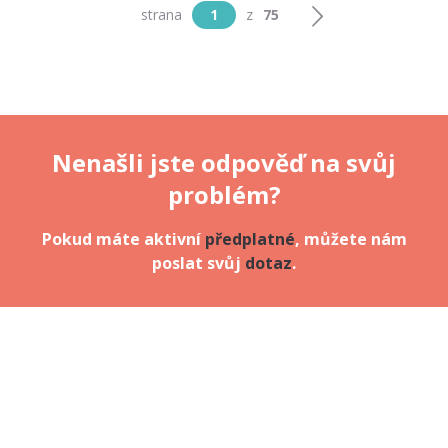
strana
1
z
75
Nenašli jste odpověď na svůj
problém?
Pokud máte aktivní
předplatné
, můžete nám
poslat svůj
dotaz
.