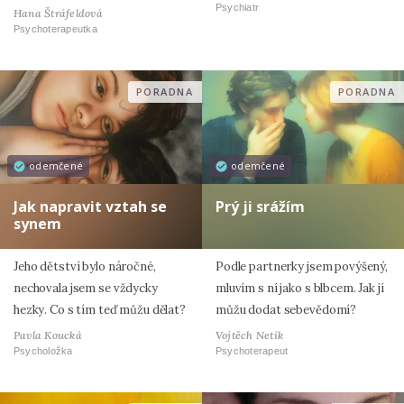
Psychiatr
Hana Štráfeldová
Psychoterapeutka
PORADNA
PORADNA
odemčené
odemčené
Jak napravit vztah se
Prý ji srážím
synem
Jeho dětství bylo náročné,
Podle partnerky jsem povýšený,
nechovala jsem se vždycky
mluvím s ní jako s blbcem. Jak jí
hezky. Co s tím teď můžu dělat?
můžu dodat sebevědomí?
Pavla Koucká
Vojtěch Netík
Psycholožka
Psychoterapeut