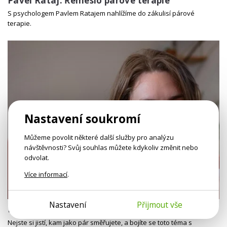
Pavel Rataj: Řemeslo párové terapie
S psychologem Pavlem Ratajem nahlížíme do zákulisí párové
terapie.
Nastavení soukromí
Můžeme povolit některé další služby pro analýzu
návštěvnosti? Svůj souhlas můžete kdykoliv změnit nebo
odvolat.
Více informací
.
24 min
Nastavení
Přijmout vše
Markéta Šetinová: Skorovztahy
Nejste si jistí, kam jako pár směřujete, a bojíte se toto téma s