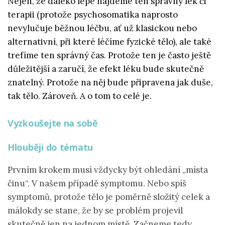
Nejen, že daleko lépe najdeme ten správný lék či
terapii (protože psychosomatika naprosto
nevylučuje běžnou léčbu, ať už klasickou nebo
alternativní, při které léčíme fyzické tělo), ale také
trefíme ten správný čas. Protože ten je často ještě
důležitější a zaručí, že efekt léku bude skutečně
znatelný. Protože na něj bude připravena jak duše,
tak tělo. Zároveň. A o tom to celé je.
Vyzkoušejte na sobě
Hlouběji do tématu
Prvním krokem musí vždycky být ohledání „místa
činu“. V našem případě symptomu. Nebo spíš
symptomů, protože tělo je poměrně složitý celek a
málokdy se stane, že by se problém projevil
skutečně jen na jednom místě.
Začneme tedy