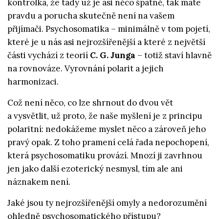
kontrolka, že tady už je asi něco špatně, tak máte
pravdu a porucha skutečně není na vašem
přijímači. Psychosomatika – minimálně v tom pojetí,
které je u nás asi nejrozšířenější a které z největší
části vychází z teorií
C. G. Junga
– totiž staví hlavně
na rovnováze. Vyrovnání polarit a jejich
harmonizaci.
Což není něco, co lze shrnout do dvou vět
a vysvětlit, už proto, že naše myšlení je z principu
polaritní: nedokážeme myslet něco a zároveň jeho
pravý opak. Z toho pramení celá řada nepochopení,
která psychosomatiku provází. Mnozí ji zavrhnou
jen jako další ezoterický nesmysl, tím ale ani
náznakem není.
Jaké jsou ty nejrozšířenější omyly a nedorozumění
ohledně psychosomatického přístupu?