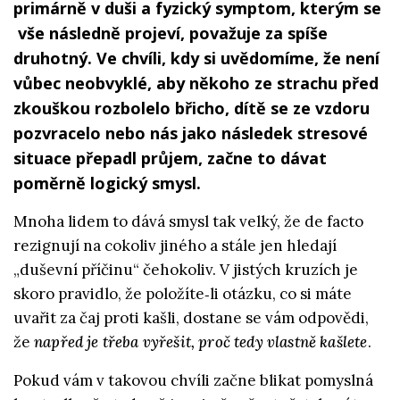
primárně v duši a fyzický symptom, kterým se
vše následně projeví, považuje za spíše
druhotný. Ve chvíli, kdy si uvědomíme, že není
vůbec neobvyklé, aby někoho ze strachu před
zkouškou rozbolelo břicho, dítě se ze vzdoru
pozvracelo nebo nás jako následek stresové
situace přepadl průjem, začne to dávat
poměrně logický smysl.
Mnoha lidem to dává smysl tak velký, že de facto
rezignují na cokoliv jiného a stále jen hledají
„duševní příčinu“ čehokoliv. V jistých kruzích je
skoro pravidlo, že položíte‑li otázku, co si máte
uvařit za čaj proti kašli, dostane se vám odpovědi,
že
napřed je třeba vyřešit, proč tedy vlastně kašlete
.
Pokud vám v takovou chvíli začne blikat pomyslná