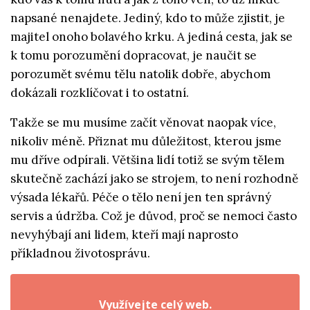
napsané nenajdete. Jediný, kdo to může zjistit, je
majitel onoho bolavého krku. A jediná cesta, jak se
k tomu porozumění dopracovat, je naučit se
porozumět svému tělu natolik dobře, abychom
dokázali rozklíčovat i to ostatní.
Takže se mu musíme začít věnovat naopak více,
nikoliv méně. Přiznat mu důležitost, kterou jsme
mu dříve odpírali. Většina lidí totiž se svým tělem
skutečně zachází jako se strojem, to není rozhodně
výsada lékařů. Péče o tělo není jen ten správný
servis a údržba. Což je důvod, proč se nemoci často
nevyhýbají ani lidem, kteří mají naprosto
příkladnou životosprávu.
Využívejte celý web.