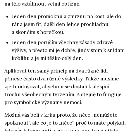
na tělo vztáhnout velmi obtížně.
Jeden den promoknu a zmrznu na kost, ale do
rána jsem fit, další den lehce prochladnu
a skončím s horečkou.
Jeden den poruším všechny zásady zdravé
výživy, a přesto mi je dobře, jindy sním k snídani
koblihu a je mi těžko celý den.
Aplikovat ten samý princip na dva různé lidi
přinese často dva různé výsledky. Takže musíme
zjednodušovat, abychom se dostali k alespoň
trochu všeobecným tvrzením. A stejně to funguje
pro symbolické významy nemocí.
Možná vás bolí v krku proto, že něco „nemůžete
spolknout“, ale co je to „něco“, proč to máte polykat,
kdo vás k tomu nutí a jak z toho ven, to už nikde