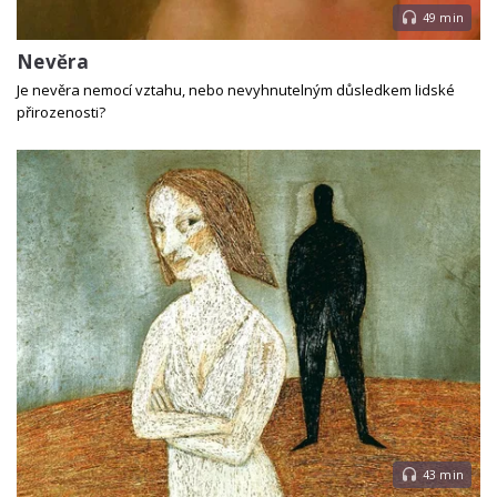
49 min
Nevěra
Je nevěra nemocí vztahu, nebo nevyhnutelným důsledkem lidské
přirozenosti?
43 min