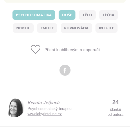
PSYCHOSOMATIKA
DUŠE
TĚLO
LÉČBA
Odeslat
NEMOC
EMOCE
ROVNOVÁHA
INTUICE
Zadáním e-mailu souhlasíte se zpracováním osobních
údajů.
Přidat k oblíbeným a doporučit
Renata Ježková
24
Psychosomatický terapeut
článků
www.labyrintduse.cz
od autora