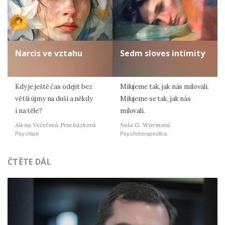
Narcis ve vztahu
Sedm sloves intimity
Kdy je ještě čas odejít bez
Milujeme tak, jak nás milovali.
větší újmy na duši a někdy
Milujeme se tak, jak nás
i na těle?
milovali.
Alena Večeřová Procházková
Nela G. Wurmová
Psychiatr
Psychoterapeutka
ČTĚTE DÁL