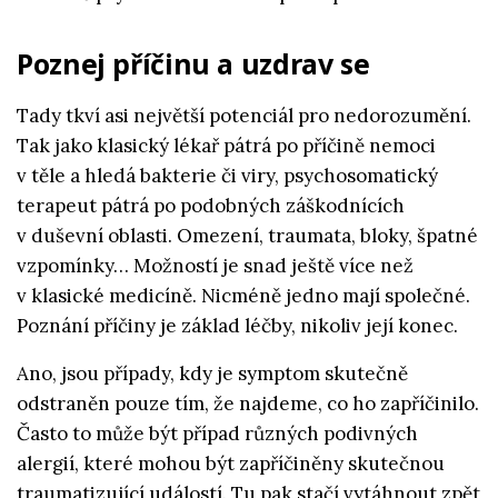
Poznej příčinu a uzdrav se
Tady tkví asi největší potenciál pro nedorozumění.
Tak jako klasický lékař pátrá po příčině nemoci
v těle a hledá bakterie či viry, psychosomatický
terapeut pátrá po podobných záškodnících
v duševní oblasti. Omezení, traumata, bloky, špatné
vzpomínky… Možností je snad ještě více než
v klasické medicíně. Nicméně jedno mají společné.
Poznání příčiny je základ léčby, nikoliv její konec.
Ano, jsou případy, kdy je symptom skutečně
odstraněn pouze tím, že najdeme, co ho zapříčinilo.
Často to může být případ různých podivných
alergií, které mohou být zapříčiněny skutečnou
traumatizující událostí. Tu pak stačí vytáhnout zpět