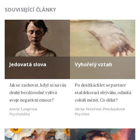
SOUVISEJÍCÍ ČLÁNKY
Jedovatá slova
Vyhořelý vztah
Jak se zachovat, když si na vás
Po desítkách let se partner
druhý bezdůvodně vylévá
stal dekorací obýváku, odmítá
svoje negativní emoce?
cokoli měnit. Co dělat?
Aneta Langrová
Alena Večeřová Procházková
Psycholožka
Psychiatr