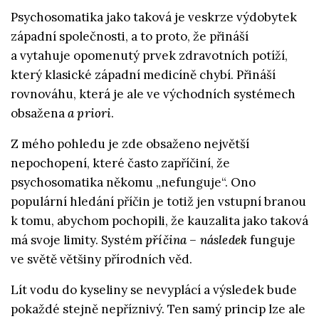
Psychosomatika jako taková je veskrze výdobytek
západní společnosti, a to proto, že přináší
a vytahuje opomenutý prvek zdravotních potíží,
který klasické západní medicíně chybí. Přináší
rovnováhu, která je ale ve východních systémech
obsažena
a priori
.
Z mého pohledu je zde obsaženo největší
nepochopení, které často zapříčiní, že
psychosomatika někomu „nefunguje“. Ono
populární hledání příčin je totiž jen vstupní branou
k tomu, abychom pochopili, že kauzalita jako taková
má svoje limity. Systém
příčina – následek
funguje
ve světě většiny přírodních věd.
Lít vodu do kyseliny se nevyplácí a výsledek bude
pokaždé stejně nepříznivý. Ten samý princip lze ale