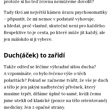
protože si ho teď zrovna nemůžeme dovolit?
Tady tkví asi největší kámen úrazu psychosomatiky
– připustit, že mi nemoc v podstatě vyhovuje,
a hledat, proč vlastně, skutečně není pro každého.
Respektive to je cesta, po které může jít každý, ale
jen málokdo si ji vybere.
Duch(áček) to zařídí
Takže odteď se léčíme výhradně silou ducha?
A vzpomínáte, co bylo řečeno výše o těch
polaritách? Pokud se začneme tvářit, že vše je duch
a tělo je jen jakýsi nadbytečný přívěsek, který
musíme trpět, děláme úplně to samé, kvůli čemu
jsme utekli od klasické (pouze na tělo orientované)
medicíny. Jen z opačné strany.