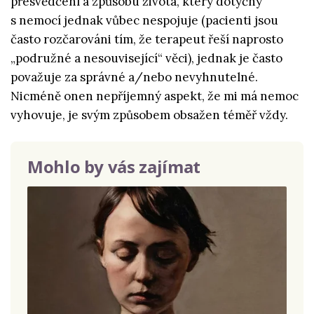
přesvědčení a způsobu života, který dotyčný
s nemocí jednak vůbec nespojuje (pacienti jsou
často rozčarováni tím, že terapeut řeší naprosto
„podružné a nesouvisející“ věci), jednak je často
považuje za správné a/nebo nevyhnutelné.
Nicméně onen nepříjemný aspekt, že mi má nemoc
vyhovuje, je svým způsobem obsažen téměř vždy.
Mohlo by vás zajímat