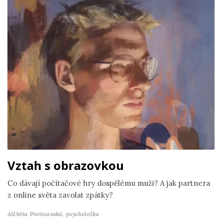
Vztah s obrazovkou
Co dávají počítačové hry dospělému muži? A jak partnera
z online světa zavolat zpátky?
Alžběta Protivanská,
psycholožka