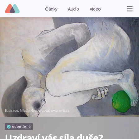
Články
Audio
Video
Ilustrace: Milada Neubergová, www.m-n.cz
odemčené
Uzdraví vás síla duše?