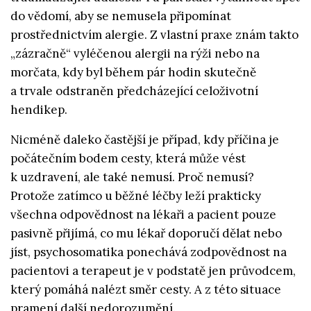
do vědomí, aby se nemusela připomínat
prostřednictvím alergie. Z vlastní praxe znám takto
„zázračně“ vyléčenou alergii na rýži nebo na
morčata, kdy byl během pár hodin skutečně
a trvale odstraněn předcházející celoživotní
hendikep.
Nicméně daleko častější je případ, kdy příčina je
počátečním bodem cesty, která může vést
k uzdravení, ale také nemusí. Proč nemusí?
Protože zatímco u běžné léčby leží prakticky
všechna odpovědnost na lékaři a pacient pouze
pasivně přijímá, co mu lékař doporučí dělat nebo
jíst, psychosomatika ponechává zodpovědnost na
pacientovi a terapeut je v podstatě jen průvodcem,
který pomáhá nalézt směr cesty. A z této situace
pramení další nedorozumění.