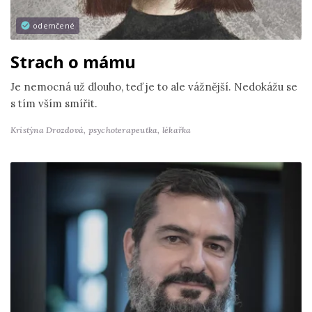
odemčené
Strach o mámu
Je nemocná už dlouho, teď je to ale vážnější. Nedokážu se
s tím vším smířit.
Kristýna Drozdová,
psychoterapeutka, lékařka