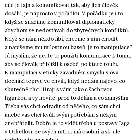
cíle je fajn a komunikovat tak, aby jich člověk
dosáhl, je naprosto v pořádku. V pořádku je i to,
když se snažíme komunikovat diplomaticky,
abychom se nedostávali do zbytečných konfliktů.
Když se nám někdo líbí, chceme s ním chodit
a napíšeme mu milostnou báseň, je to manipulace?
Já myslím, že ne. Je to použití komunikace k tomu,
aby se člověk přiblížil k osobě, po které touží.
K manipulaci v eticky závadném smyslu slova
dochází teprve ve chvíli, když nedám najevo, co
skutečně chci. Hraji s vámi jako s šachovou
figurkou a vy nevíte, proč to dělám a co zamýšlím.
Třeba vás chci odradit od něčeho, co sám chci,
anebo vás chci kvůli svým potřebám s někým
znepřátelit. Dobře je to vidět třeba u postavy Jaga
v Othellovi: ze svých intrik má osobní zisk, ale