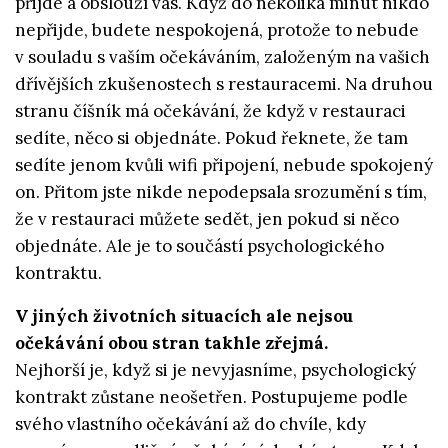
přijde a obslouží vás. Když do několika minut nikdo
nepřijde, budete nespokojená, protože to nebude
v souladu s vaším očekáváním, založeným na vašich
dřívějších zkušenostech s restauracemi. Na druhou
stranu číšník má očekávání, že když v restauraci
sedíte, něco si objednáte. Pokud řeknete, že tam
sedíte jenom kvůli wifi připojení, nebude spokojený
on. Přitom jste nikde nepodepsala srozumění s tím,
že v restauraci můžete sedět, jen pokud si něco
objednáte. Ale je to součástí psychologického
kontraktu.
V jiných životních situacích ale nejsou
očekávání obou stran takhle zřejmá.
Nejhorší je, když si je nevyjasníme, psychologický
kontrakt zůstane neošetřen. Postupujeme podle
svého vlastního očekávání až do chvíle, kdy