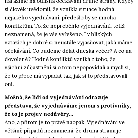
narazíme na odlišná očekávání druhé strany. Kdyby
si člověk uvědomil, že vznikla situace hodná
nějakého vyjednávání, předešlo by se mnoha
konfliktům. To, že neproběhlo vyjednávání, totiž
neznamená, že je vše vyřešeno. I v blízkých
vztazích je dobré si neustále vyjasňovat, jaká máme
očekávání. Co budeme dělat dneska večer? A co na
dovolené? Hodně konfliktů vzniká z toho, že
všichni zúčastnění si o tom nepopovídali a myslí si,
že to přece má vypadat tak, jak si to představovali
oni.
Možná, že lidi od vyjednávání odrazuje
představa, že vyjednáváme jenom s protivníky,
že to je projev nedůvěry…
Ano, a přitom je to právě naopak. Vyjednávání ve
většině případů neznamená, že druhá strana je