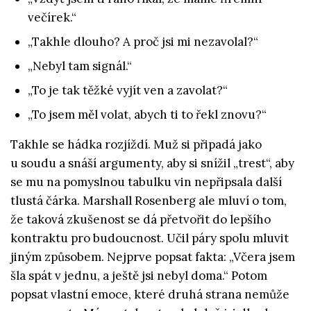
večírek.“
„Takhle dlouho? A proč jsi mi nezavolal?“
„Nebyl tam signál.“
„To je tak těžké vyjít ven a zavolat?“
„To jsem měl volat, abych ti to řekl znovu?“
Takhle se hádka rozjíždí. Muž si připadá jako
u soudu a snáší argumenty, aby si snížil „trest“, aby
se mu na pomyslnou tabulku vin nepřipsala další
tlustá čárka. Marshall Rosenberg ale mluví o tom,
že taková zkušenost se dá přetvořit do lepšího
kontraktu pro budoucnost. Učil páry spolu mluvit
jiným způsobem. Nejprve popsat fakta: „Včera jsem
šla spát v jednu, a ještě jsi nebyl doma.“ Potom
popsat vlastní emoce, které druhá strana nemůže