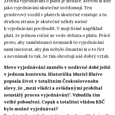
Zrovna vyjednávání o platu je situace, kterou si lidé
jako vyjednávání skutečně uvědomují. Ten
genderový rozdíl v platech skutečně existuje a tu
druhou stranu je skutečně někdy nutné
k vyjednávání povzbudit. V mojí firmě například
platí, že jednou ročně se vede debata o platu. Právě
proto, aby zaměstnanci nemuseli to vyjednávání
sami iniciovat, aby jim nebylo žinantní si o to říct
a nevnímali to tak, že tím ohrožují náš dobrý vztah.
Slovo vyjednávání zaznělo v nedávné době ještě
v jednom kontextu. Historička Muriel Blaive
popsala život v totalitním Československu
slovy, že „mezi vládci a ovládanými probíhal
neustálý proces vyjednávání“. Vzbudila tím
velké pobouření. Copak s totalitní vládou KSČ
bylo možné vyjednávat?