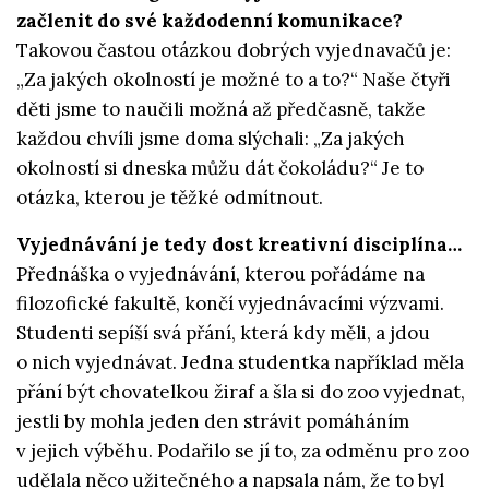
začlenit do své každodenní komunikace?
Takovou častou otázkou dobrých vyjednavačů je:
„Za jakých okolností je možné to a to?“ Naše čtyři
děti jsme to naučili možná až předčasně, takže
každou chvíli jsme doma slýchali: „Za jakých
okolností si dneska můžu dát čokoládu?“ Je to
otázka, kterou je těžké odmítnout.
Vyjednávání je tedy dost kreativní disciplína…
Přednáška o vyjednávání, kterou pořádáme na
filozofické fakultě, končí vyjednávacími výzvami.
Studenti sepíší svá přání, která kdy měli, a jdou
o nich vyjednávat. Jedna studentka například měla
přání být chovatelkou žiraf a šla si do zoo vyjednat,
jestli by mohla jeden den strávit pomáháním
v jejich výběhu. Podařilo se jí to, za odměnu pro zoo
udělala něco užitečného a napsala nám, že to byl