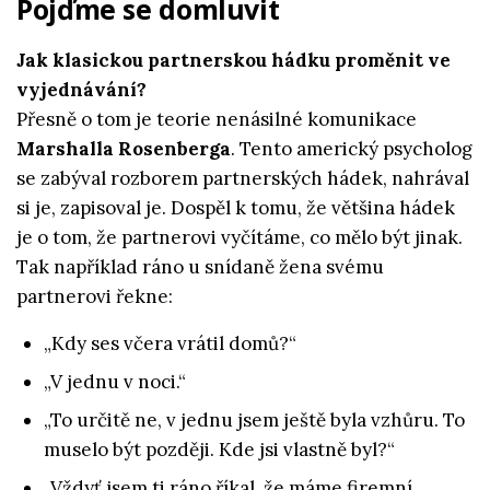
Pojďme se domluvit
Jak klasickou partnerskou hádku proměnit ve
vyjednávání?
Přesně o tom je teorie nenásilné komunikace
Marshalla Rosenberga
. Tento americký psycholog
se zabýval rozborem partnerských hádek, nahrával
si je, zapisoval je. Dospěl k tomu, že většina hádek
je o tom, že partnerovi vyčítáme, co mělo být jinak.
Tak například ráno u snídaně žena svému
partnerovi řekne:
„Kdy ses včera vrátil domů?“
„V jednu v noci.“
„To určitě ne, v jednu jsem ještě byla vzhůru. To
muselo být později. Kde jsi vlastně byl?“
„Vždyť jsem ti ráno říkal, že máme firemní