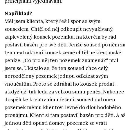
principiální vyjednávání.
Například?
Měl jsem klienta, který řešil spor se svým
sousedem. Chtěl od něj odkoupit nevyužívaný,
zaplevelený kousek pozemku, na kterém by rád
postavil bazén pro své děti. Jenže soused po něm za
ten neatraktivní kousek země chtěl nekřesťanské
peníze. „Co pro něj ten pozemek znamená?“ ptal
jsem se. Ukázalo se, že ten soused chce celý,
nerozdělený pozemek jednou odkázat svým
vnoučatům. Proto se zdráhal ho kousek prodat –
a když už, tak leda za velkou sumu peněz. Nakonec
dospěli ke kreativnímu řešení: soused dal onen
pozemek mému klientovi levně do dlouhodobého
pronájmu. Klient si tam postavil bazén pro děti. A až
jednou děti opustí domov, pozemek se vrátí