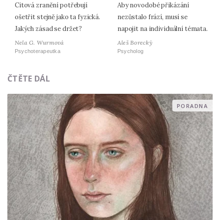
Citová zranění potřebují
Aby novodobé přikázání
ošetřit stejně jako ta fyzická.
nezůstalo frází, musí se
Jakých zásad se držet?
napojit na individuální témata.
Nela G. Wurmová
Aleš Borecký
Psychoterapeutka
Psycholog
ČTĚTE DÁL
PORADNA