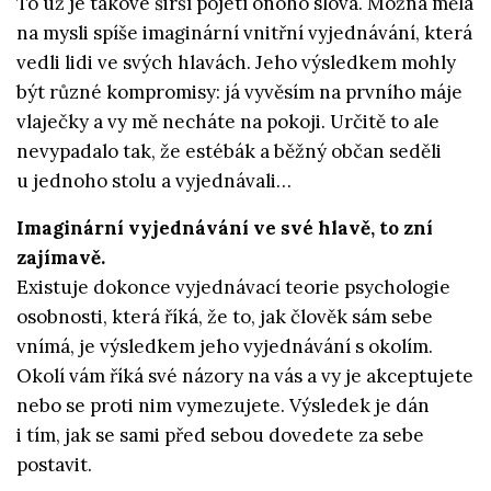
To už je takové širší pojetí onoho slova. Možná měla
na mysli spíše imaginární vnitřní vyjednávání, která
vedli lidi ve svých hlavách. Jeho výsledkem mohly
být různé kompromisy: já vyvěsím na prvního máje
vlaječky a vy mě necháte na pokoji. Určitě to ale
nevypadalo tak, že estébák a běžný občan seděli
u jednoho stolu a vyjednávali…
Imaginární vyjednávání ve své hlavě, to zní
zajímavě.
Existuje dokonce vyjednávací teorie psychologie
osobnosti, která říká, že to, jak člověk sám sebe
vnímá, je výsledkem jeho vyjednávání s okolím.
Okolí vám říká své názory na vás a vy je akceptujete
nebo se proti nim vymezujete. Výsledek je dán
i tím, jak se sami před sebou dovedete za sebe
postavit.