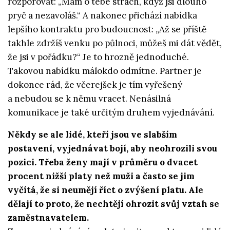
rozporovat: „Mám o tebe strach, když jsi dlouho
pryč a nezavoláš.“ A nakonec přichází nabídka
lepšího kontraktu pro budoucnost: „Až se příště
takhle zdržíš venku po půlnoci, můžeš mi dát vědět,
že jsi v pořádku?“ Je to hrozně jednoduché.
Takovou nabídku málokdo odmítne. Partner je
dokonce rád, že včerejšek je tím vyřešený
a nebudou se k němu vracet. Nenásilná
komunikace je také určitým druhem vyjednávání.
Někdy se ale lidé, kteří jsou ve slabším
postavení, vyjednávat bojí, aby neohrozili svou
pozici. Třeba ženy mají v průměru o dvacet
procent nižší platy než muži a často se jim
vyčítá, že si neumějí říct o zvýšení platu. Ale
dělají to proto, že nechtějí ohrozit svůj vztah se
zaměstnavatelem.