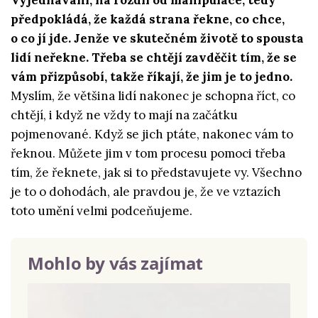
Vyjednávání, na rozdíl od manipulace, tedy
předpokládá, že každá strana řekne, co chce,
o co jí jde. Jenže ve skutečném životě to spousta
lidí neřekne. Třeba se chtějí zavděčit tím, že se
vám přizpůsobí, takže říkají, že jim je to jedno.
Myslím, že většina lidí nakonec je schopna říct, co
chtějí, i když ne vždy to mají na začátku
pojmenované. Když se jich ptáte, nakonec vám to
řeknou. Můžete jim v tom procesu pomoci třeba
tím, že řeknete, jak si to představujete vy. Všechno
je to o dohodách, ale pravdou je, že ve vztazích
toto umění velmi podceňujeme.
Mohlo by vás zajímat