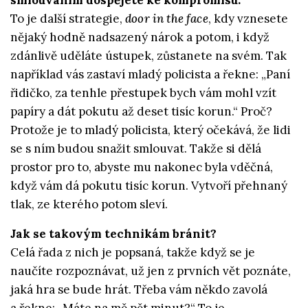
smlouváním dospějete ke kompromisu.
To je další strategie,
door in the face
, kdy vznesete
nějaký hodně nadsazený nárok a potom, i když
zdánlivě uděláte ústupek, zůstanete na svém. Tak
například vás zastaví mladý policista a řekne: „Paní
řidičko, za tenhle přestupek bych vám mohl vzít
papíry a dát pokutu až deset tisíc korun.“ Proč?
Protože je to mladý policista, který očekává, že lidi
se s ním budou snažit smlouvat. Takže si dělá
prostor pro to, abyste mu nakonec byla vděčná,
když vám dá pokutu tisíc korun. Vytvoří přehnaný
tlak, ze kterého potom sleví.
Jak se takovým technikám bránit?
Celá řada z nich je popsaná, takže když se je
naučíte rozpoznávat, už jen z prvních vět poznáte,
jaká hra se bude hrát. Třeba vám někdo zavolá