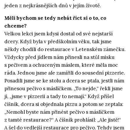
jeden z nejkrásnějších dnů v jejím životě.
Měli bychom se tedy nebát říct si o to, co
chceme?
Velkou lekci jsem kdysi dostal od své nejstarší
dcery. Když byla v předškolním věku, tak jsme
někdy chodili do restaurace v Letenském zámečku.
Vždycky před jídlem nám přinesli na stůl misku
s pečivem a ochuceným máslem, které měla moc
ráda. Jednou jsme ale zamířili do sousední pizzerie.
Posadili jsme se ke stolu a dcera se ptala, jestli nám
přinesou pečivo s máslíčkem. „To nejde,“ řekli jsme
jí, „jsme v pizzerii a tady to nemají.“ Když přišel
číšník, dcera si objednala pizzu a potom se zeptala:
„Nemohl byste nám přinést pečivo s máslíčkem
z tamté restaurace?“ A číšník prohlásil: „Ale jistě!“
A šel do vedlejší restaurace pro pečivo.
Tehdy jsem