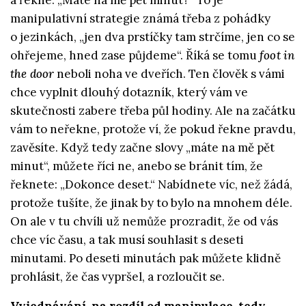
a řekne: „Máte na mě pět minut?“ To je
manipulativní strategie známá třeba z pohádky
o jezinkách, „jen dva prstíčky tam strčíme, jen co se
ohřejeme, hned zase půjdeme“. Říká se tomu
foot in
the door
neboli noha ve dveřích. Ten člověk s vámi
chce vyplnit dlouhý dotazník, který vám ve
skutečnosti zabere třeba půl hodiny. Ale na začátku
vám to neřekne, protože ví, že pokud řekne pravdu,
zavěsíte. Když tedy začne slovy „máte na mě pět
minut“, můžete říci ne, anebo se bránit tím, že
řeknete: „Dokonce deset.“ Nabídnete víc, než žádá,
protože tušíte, že jinak by to bylo na mnohem déle.
On ale v tu chvíli už nemůže prozradit, že od vás
chce víc času, a tak musí souhlasit s deseti
minutami. Po deseti minutách pak můžete klidně
prohlásit, že čas vypršel, a rozloučit se.