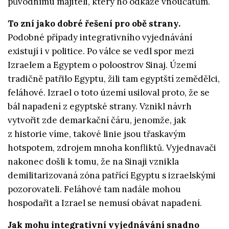
původnímu majiteli, který ho odkáže vnoučatům.
To zní jako dobré řešení pro obě strany.
Podobné případy integrativního vyjednávání
existují i v politice. Po válce se vedl spor mezi
Izraelem a Egyptem o poloostrov Sinaj. Území
tradičně patřilo Egyptu, žili tam egyptští zemědělci,
feláhové. Izrael o toto území usiloval proto, že se
bál napadení z egyptské strany. Vznikl návrh
vytvořit zde demarkační čáru, jenomže, jak
z historie víme, takové linie jsou třaskavým
hotspotem, zdrojem mnoha konfliktů. Vyjednavači
nakonec došli k tomu, že na Sinaji vznikla
demilitarizovaná zóna patřící Egyptu s izraelskými
pozorovateli. Feláhové tam nadále mohou
hospodařit a Izrael se nemusí obávat napadení.
Jak mohu integrativní vyjednávání snadno