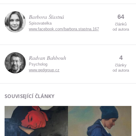
Barbora Šťastná
64
Spisovatelka
článků
www.facebook.com/barbora.stastna.167
od autora
Radvan Bahbouh
4
Psycholog
články
www.qedgroup.cz
od autora
SOUVISEJÍCÍ ČLÁNKY