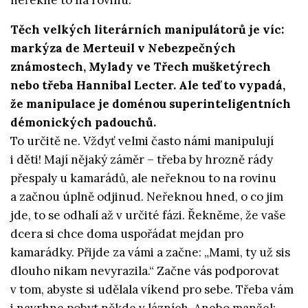
neřekne to na rovinu.
Těch velkých literárních manipulátorů je víc:
markýza de Merteuil v Nebezpečných
známostech, Mylady ve Třech mušketýrech
nebo třeba Hannibal Lecter. Ale teď to vypadá,
že manipulace je doménou superinteligentních
démonických padouchů.
To určitě ne. Vždyť velmi často námi manipulují
i děti! Mají nějaký záměr – třeba by hrozně rády
přespaly u kamarádů, ale neřeknou to na rovinu
a začnou úplně odjinud. Neřeknou hned, o co jim
jde, to se odhalí až v určité fázi. Řekněme, že vaše
dcera si chce doma uspořádat mejdan pro
kamarádky. Přijde za vámi a začne: „Mami, ty už sis
dlouho nikam nevyrazila.“ Začne vás podporovat
v tom, abyste si udělala víkend pro sebe. Třeba vám