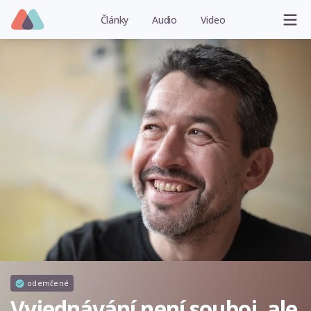
Články
Audio
Video
odemčené
Vyjednávání není souboj, ale