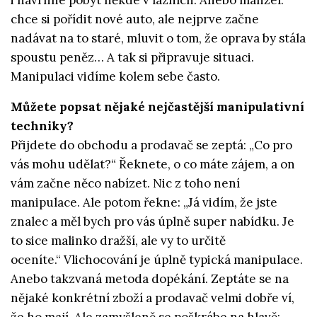
i navrhne pobyt někde v lázních. Anebo manžel:
chce si pořídit nové auto, ale nejprve začne
nadávat na to staré, mluvit o tom, že oprava by stála
spoustu peněz… A tak si připravuje situaci.
Manipulaci vidíme kolem sebe často.
Můžete popsat nějaké nejčastější manipulativní
techniky?
Přijdete do obchodu a prodavač se zeptá: „Co pro
vás mohu udělat?“ Řeknete, o co máte zájem, a on
vám začne něco nabízet. Nic z toho není
manipulace. Ale potom řekne: „Já vidím, že jste
znalec a měl bych pro vás úplně super nabídku. Je
to sice malinko dražší, ale vy to určitě
oceníte.“ Vlichocování je úplně typická manipulace.
Anebo takzvaná metoda dopékání. Zeptáte se na
nějaké konkrétní zboží a prodavač velmi dobře ví,