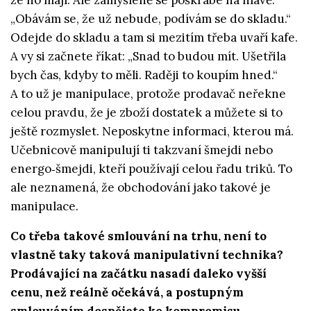
že ho mají. Ale zamyšleně se poškrábe na hlavě:
„Obávám se, že už nebude, podívám se do skladu.“
Odejde do skladu a tam si mezitím třeba uvaří kafe.
A vy si začnete říkat: „Snad to budou mít. Ušetřila
bych čas, kdyby to měli. Raději to koupím hned.“
A to už je manipulace, protože prodavač neřekne
celou pravdu, že je zboží dostatek a můžete si to
ještě rozmyslet. Neposkytne informaci, kterou má.
Učebnicově manipulují ti takzvaní šmejdi nebo
energo‑šmejdi, kteří používají celou řadu triků. To
ale neznamená, že obchodování jako takové je
manipulace.
Co třeba takové smlouvání na trhu, není to
vlastně taky taková manipulativní technika?
Prodávající na začátku nasadí daleko vyšší
cenu, než reálně očekává, a postupným