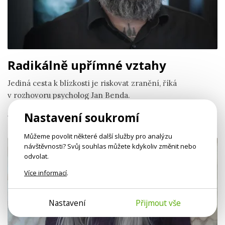
Radikálně upřímné vztahy
Jediná cesta k blízkosti je riskovat zranění, říká
v rozhovoru psycholog Jan Benda.
Nastavení soukromí
Jan Benda,
Jitka Cholastová
Můžeme povolit některé další služby pro analýzu
návštěvnosti? Svůj souhlas můžete kdykoliv změnit nebo
odvolat.
Více informací
.
Nastavení
Přijmout vše