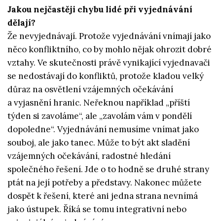
Jakou nejčastěji chybu lidé při vyjednávání
dělají?
Že nevyjednávají. Protože vyjednávání vnímají jako
něco konfliktního, co by mohlo nějak ohrozit dobré
vztahy. Ve skutečnosti právě vynikající vyjednavači
se nedostávají do konfliktů, protože kladou velký
důraz na osvětlení vzájemných očekávání
a vyjasnění hranic. Neřeknou například „příští
týden si zavoláme“, ale „zavolám vám v pondělí
dopoledne“. Vyjednávání nemusíme vnímat jako
souboj, ale jako tanec. Může to být akt sladění
vzájemných očekávání, radostné hledání
společného řešení. Jde o to hodně se druhé strany
ptát na její potřeby a představy. Nakonec můžete
dospět k řešení, které ani jedna strana nevnímá
jako ústupek. Říká se tomu integrativní nebo