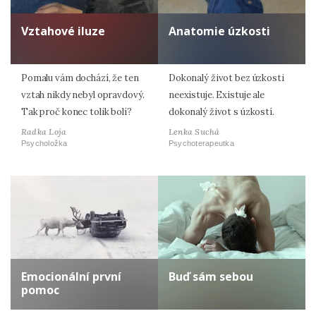
Vztahové iluze
Anatomie úzkosti
Pomalu vám dochází, že ten
Dokonalý život bez úzkosti
vztah nikdy nebyl opravdový.
neexistuje. Existuje ale
Tak proč konec tolik bolí?
dokonalý život s úzkostí.
Radka Loja
Lenka Suchá
Psycholožka
Psychoterapeutka
Emocionální první
Buď sám sebou
pomoc