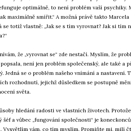
funguje optimálně, to není problém vaší psychiky. 
tak maximálně smířit.“ A možná právě takto Marcela 
 se totiž vlastně: „Jak se s tím vyrovnat? Jak si tím 
a?“
nívám, že „vyrovnat se“ zde nestačí. Myslím, že prob
popsala, není jen problém společenský, ale také a 
ý. Jedná se o problém našeho vnímání a nastavení. 
ích rozhodnutí, jejichž důsledkem se postupně mění
ocení světa.
ůsoby hledání radosti ve vlastních životech. Protože
ný šéf a vůbec „fungování společnosti“ je koneckonc
. Vysvětlím vám, co tím myslím. Promiňte mi, milí čt