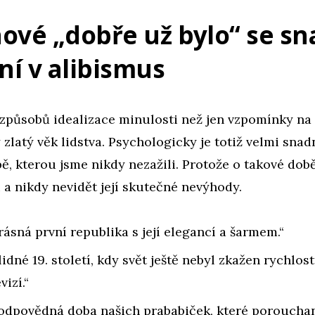
ové „dobře už bylo“ se s
í v alibismus
 způsobů idealizace minulosti než jen vzpomínky na
 zlatý věk lidstva. Psychologicky je totiž velmi sna
bě, kterou jsme nikdy nezažili. Protože o takové do
 a nikdy nevidět její skutečné nevýhody.
rásná první republika s její elegancí a šarmem.“
lidné 19. století, kdy svět ještě nebyl zkažen rychlos
vizí.“
odpovědná doba našich prababiček, které porouchan