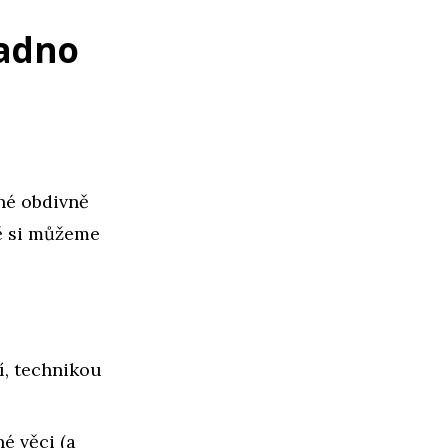
nadno
dné obdivně
bě si můžeme
tí, technikou
é věci (a