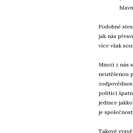
hlavn
Podobné stesk
jak nás přesv
více však souv
Mnozí z nás s
neutěšenou př
zodpovědnosti
politici špat
jedince jakko
je společnost 
Takové vysvět