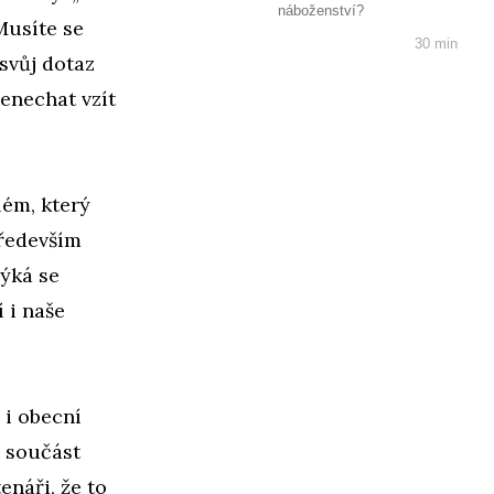
náboženství?
Musíte se
30 min
svůj dotaz
nenechat vzít
lém, který
především
Týká se
 i naše
 i obecní
ů součást
enáři, že to