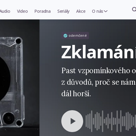
Audio
Video
Poradna
Seriály
Akce
O nás
odemčené
Zklamání
Past vzpomínkového o
z důvodů, proč se nám 
dál horší.