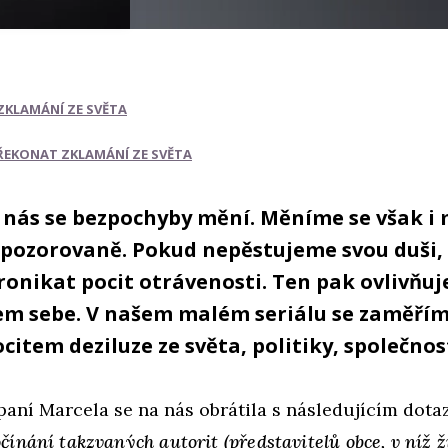
ZKLAMÁNÍ ZE SVĚTA
PŘEKONAT ZKLAMÁNÍ ZE SVĚTA
 nás se bezpochyby mění. Měníme se však i 
ozorovaně. Pokud nepěstujeme svou duši, 
onikat pocit otrávenosti. Ten pak ovlivňuje 
em sebe. V našem malém seriálu se zaměříme
pocitem deziluze ze světa, politiky, společnos
paní Marcela se na nás obrátila s následujícím dota
ínání takzvaných autorit (představitelů obce, v níž ži