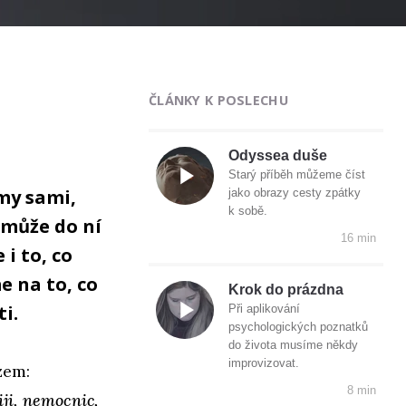
ČLÁNKY K POSLECHU
Odyssea duše
Starý příběh můžeme číst
my sami,
jako obrazy cesty zpátky
k sobě.
může do ní
16 min
i to, co
 na to, co
Krok do prázdna
ti.
Při aplikování
psychologických poznatků
do života musíme někdy
improvizovat.
zem:
8 min
ji, nemocnic,