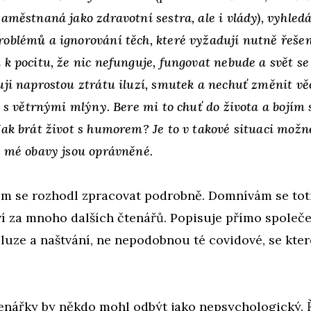
zaměstnaná jako zdravotní sestra, ale i vlády), vyhled
oblémů a ignorování těch, které vyžadují nutně řešen
k pocitu, že nic nefunguje, fungovat nebude a svět se 
uji naprostou ztrátu iluzí, smutek a nechuť změnit vě
j s větrnými mlýny. Bere mi to chuť do života a bojím 
Jak brát život s humorem? Je to v takové situaci mož
e mé obavy jsou oprávněné.
em se rozhodl zpracovat podrobně. Domnívám se toti
í za mnoho dalších čtenářů. Popisuje přímo společ
iluze a naštvání, ne nepodobnou té covidové, se kte
enářky by někdo mohl odbýt jako nepsychologický. Ř