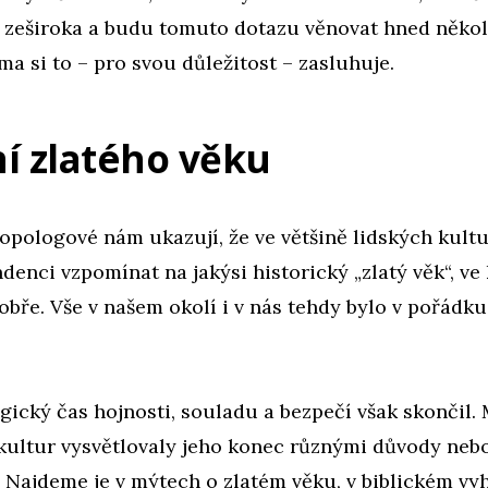
zeširoka a budu tomuto dotazu věnovat hned několi
ma si to – pro svou důležitost – zasluhuje.
í zlatého věku
ropologové nám ukazují, že ve většině lidských kult
denci vzpomínat na jakýsi historický „zlatý věk“, ve
obře. Vše v našem okolí i v nás tehdy bylo v pořádku
ický čas hojnosti, souladu a bezpečí však skončil.
 kultur vysvětlovaly jeho konec různými důvody neb
Najdeme je v mýtech o zlatém věku, v biblickém vyh