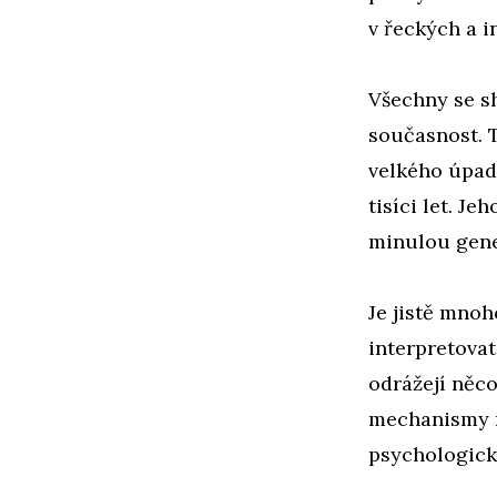
v řeckých a 
Všechny se sh
současnost. 
velkého úpa
tisíci let. J
minulou gene
Je jistě mnoh
interpretovat
odrážejí něco
mechanismy n
psychologick