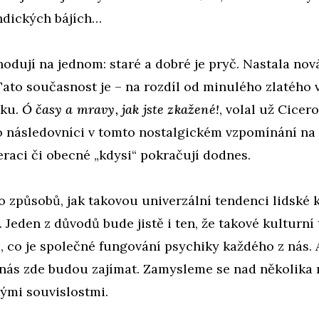
indických bájích…
odují na jednom: staré a dobré je pryč. Nastala nov
Tato současnost je – na rozdíl od minulého zlatého
dku.
Ó časy a mravy, jak jste zkažené!
, volal už Cice
eho následovníci v tomto nostalgickém vzpomínání n
raci či obecné „kdysi“ pokračují dodnes.
o způsobů, jak takovou univerzální tendenci lidské 
. Jeden z důvodů bude jistě i ten, že takové kulturní
, co je společné fungování psychiky každého z nás. 
ás zde budou zajímat. Zamysleme se nad několika
ými souvislostmi.