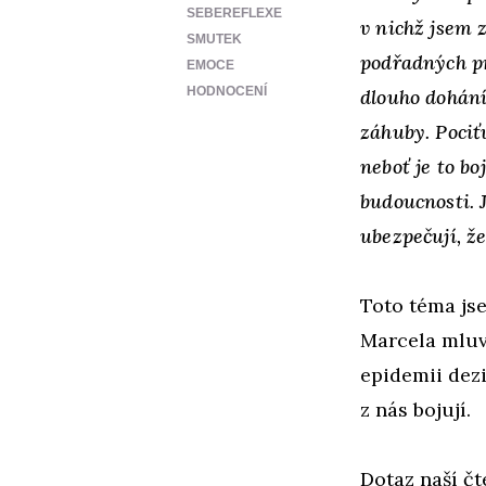
SEBEREFLEXE
v nichž jsem 
SMUTEK
podřadných pr
EMOCE
HODNOCENÍ
dlouho dohání 
záhuby. Pociť
neboť je to bo
budoucnosti. 
ubezpečují, ž
Toto téma js
Marcela mluv
epidemii dez
z nás bojují.
Dotaz naší čt