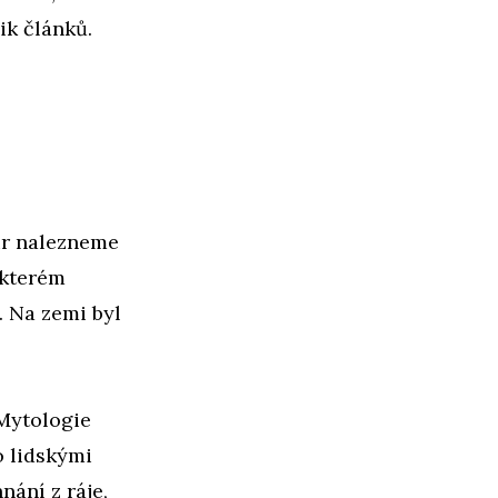
k článků.
ur nalezneme
 kterém
. Na zemi byl
 Mytologie
o lidskými
nání z ráje,