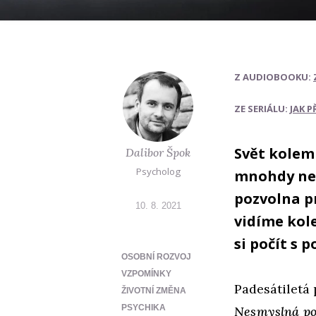
Z AUDIOBOOKU:
ZE SERIÁLU:
JAK 
Svět kolem
Dalibor Špok
Psycholog
mnohdy nep
pozvolna pr
10. 8. 2021
vidíme kol
si počít s 
OSOBNÍ ROZVOJ
VZPOMÍNKY
Padesátiletá 
ŽIVOTNÍ ZMĚNA
PSYCHIKA
Nesmyslná poč