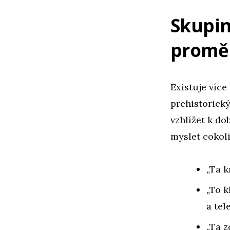
Skupin
proměn
Existuje více
prehistorický
vzhlížet k do
myslet cokoli
„Ta k
„To k
a tele
„Ta z