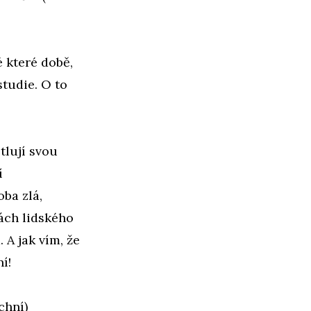
 které době,
studie. O to
tlují svou
í
oba zlá,
lách lidského
 A jak vím, že
í!
chní)