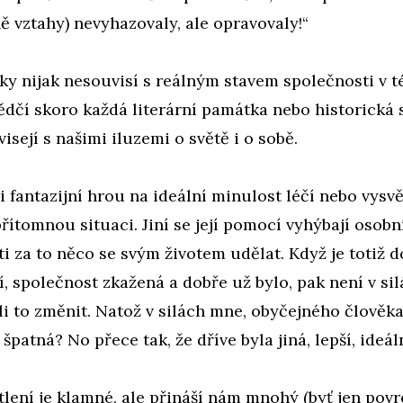
ě vztahy) nevyhazovaly, ale opravovaly!“
y nijak nesouvisí s reálným stavem společnosti v té
ědčí skoro každá literární památka nebo historická 
isejí s našimi iluzemi o světě i o sobě.
i fantazijní hrou na ideální minulost léčí nebo vysvě
ítomnou situaci. Jiní se její pomocí vyhýbají osobn
 za to něco se svým životem udělat. Když je totiž d
ní, společnost zkažená a dobře už bylo, pak není v si
li to změnit. Natož v silách mne, obyčejného člověka.
špatná? No přece tak, že dříve byla jiná, lepší, ideáln
lení je klamné, ale přináší nám mnohý (byť jen povr