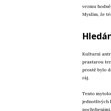
vezmu hodně 
Myslím, že té
Hledán
Kulturní ant
prastarou ten
prostě bylo d
ráj.
Tento mytolog
jednotlivých
pochybeními. 