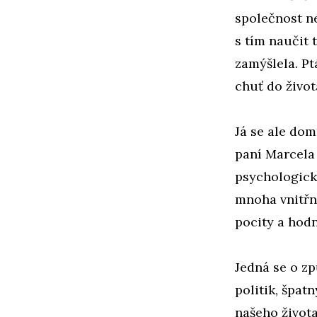
společnost ne
s tím naučit 
zamýšlela. Ptá
chuť do život
Já se ale dom
paní Marcela 
psychologick
mnoha vnitřn
pocity a hodn
Jedná se o zp
politik, špat
našeho života