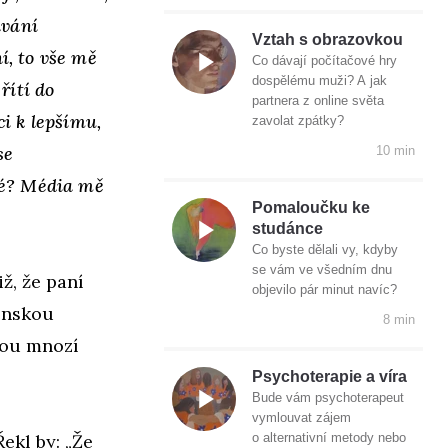
ávání
Vztah s obrazovkou
í, to vše mě
Co dávají počítačové hry
dospělému muži? A jak
řítí do
partnera z online světa
ci k lepšímu,
zavolat zpátky?
se
10 min
né? Média mě
Pomaloučku ke
studánce
Co byste dělali vy, kdyby
se vám ve všedním dnu
ž, že paní
objevilo pár minut navíc?
enskou
8 min
rou mnozí
Psychoterapie a víra
Bude vám psychoterapeut
vymlouvat zájem
ekl by: „Že
o alternativní metody nebo