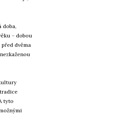
á doba,
 věku – dobou
ro před dvěma
a nezkaženou
kultury
 tradice
A tyto
 možnými