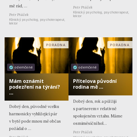
mě rád, …
Petr Ptáček
Klinický psycholog, psychoterapeut,
Petr Ptáček
lektor
Klinický psycholog, psychoterapeut,
lektor
PORADNA
PORADNA
odemčené
odemčené
Mám oznámit
Přítelova původní
podezření na týrání?
rodina mě …
…
Dobrý den, rok a půl žiji
Dobrý den, původně vcelku
s partnerem v relativně
harmonicky vyhlížející pár
spokojeném vztahu. Máme
v bytě pode mnou mě občas
osmiměsíční hol…
požádal o …
Petr Ptáček