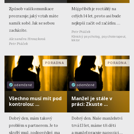
Způsob vaší komunikace
Můj příběh je roztáhlý na
prozrazuje, jaký vztah máte
celých 14 let, proto asi bude
sami k sobě. Jak se sebou
nejlepší začít od začátku. …
zacházíte.
Petr Ptáček
Klinický psycholog, psychoterapeut,
Alexandra Hrouzková
lektor
Petr Ptáček
PORADNA
PORADNA
odemčené
odemčené
Všechno musí mít pod
Manžel je stále v
kontrolou: …
práci: Zkuste …
Dobrý den, mám takový
Dobrý den. Naše manželství
problém s partnerem. Je to
trvá 13 let, máme tři děti
skvělý muž, zodpovědný, ma
a manžel pracuje na pozici …