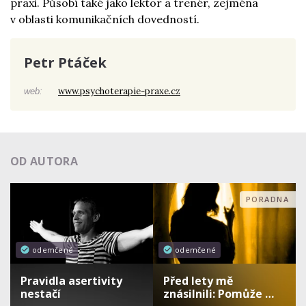
praxi. Působí také jako lektor a trenér, zejména
v oblasti komunikačních dovedností.
Petr Ptáček
www.psychoterapie-praxe.cz
web:
OD AUTORA
PORADNA
odemčené
odemčené
Pravidla asertivity
Před lety mě
nestačí
znásilnili: Pomůže …