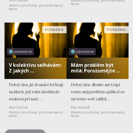
Petr Ptáček
Klinický psycholog, psychoterapeut,
lektor
Klinický psycholog, psychoterapeut,
lektor
PORADNA
PORADNA
odemčené
odemčené
V kolektivu selhávám:
Mám problém být
Z jakých …
milá: Porozumějte …
Dobrý den, již dvanáct let hraji
Dobrý den, dlouho mě trápí
na klavír, půl roku chodím do
tento můj problém a jelikož se
souboru při naší …
mi tento web zalíbil …
Petr Ptáček
Petr Ptáček
Klinický psycholog, psychoterapeut,
Klinický psycholog, psychoterapeut,
lektor
lektor