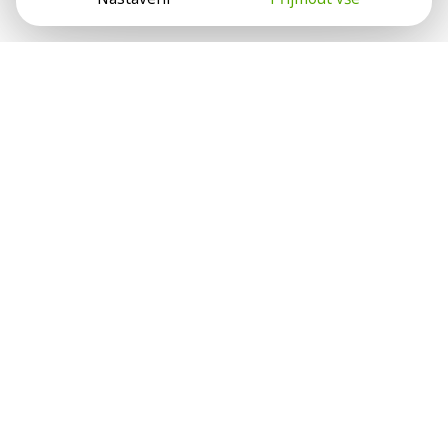
Psychologové a psychoterapeuti na webu Psychologie.cz
sdílí své zkušenosti s lidmi, kterým se nemohou věnovat
osobně. Připojte se k nám, podporujeme se navzájem.
Díky.
Předplatné
Darujte předplatné
Přihlásit