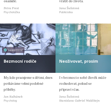
osaměle.
vrátit do života.
Petra Prest
Jana Šulistová
Psycholožka
Publicistka
odemčené
Bezmocní rodiče
Neoživovat, prosím
My, kdo pracujeme s dětmi, dnes
I v bezmoci o sobě člověk může
potkáváme velmi podobné
rozhodovat, pokud se
příběhy.
připraví včas.
Jan Kulhánek
Jana Šulistová
Stanislava Gabriel Waldštejn
Psycholog