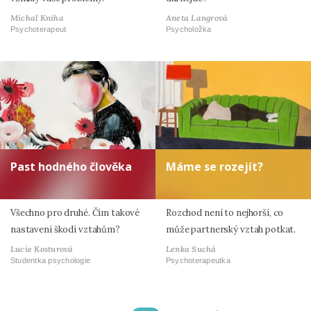
Michal Kniha
Aneta Langrová
Psychoterapeut
Psycholožka
Past hodného člověka
Máme se rozejít?
Všechno pro druhé. Čím takové
Rozchod není to nejhorší, co
nastavení škodí vztahům?
může partnerský vztah potkat.
Lucie Kosturová
Lenka Suchá
Studentka psychologie
Psychoterapeutka