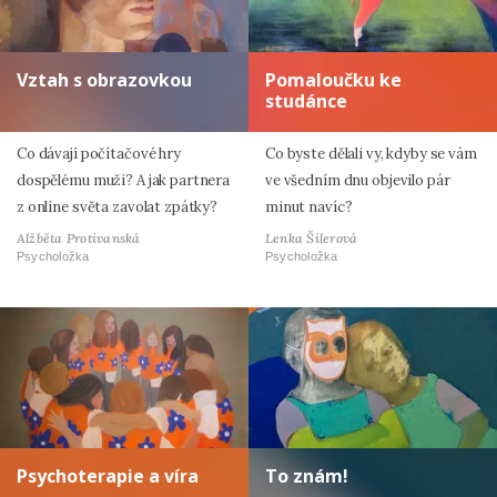
Vztah s obrazovkou
Pomaloučku ke
studánce
Co dávají počítačové hry
Co byste dělali vy, kdyby se vám
dospělému muži? A jak partnera
ve všedním dnu objevilo pár
z online světa zavolat zpátky?
minut navíc?
Alžběta Protivanská
Lenka Šilerová
Psycholožka
Psycholožka
Psychoterapie a víra
To znám!