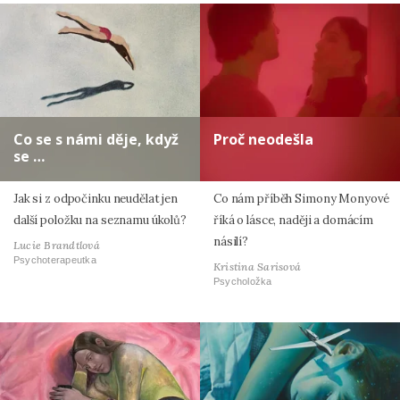
Co se s námi děje, když
Proč neodešla
se …
Jak si z odpočinku neudělat jen
Co nám příběh Simony Monyové
další položku na seznamu úkolů?
říká o lásce, naději a domácím
násilí?
Lucie Brandtlová
Psychoterapeutka
Kristina Sarisová
Psycholožka