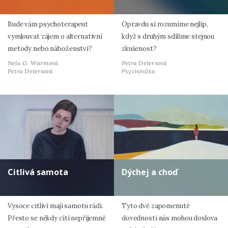
Bude vám psychoterapeut
Opravdu si rozumíme nejlíp,
vymlouvat zájem o alternativní
když s druhým sdílíme stejnou
metody nebo náboženství?
zkušenost?
Nela G. Wurmová
Petra Detersová
Petra Detersová
Psycholožka
Citlivá samota
Dýchej a choď
Vysoce citliví mají samotu rádi.
Tyto dvě zapomenuté
Přesto se někdy cítí nepříjemně
dovednosti nás mohou doslova