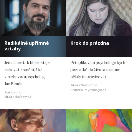
Radikálně upřímné
Krok do prázdna
vztahy
Jediná cesta k blízkosti je
Při aplikování psychologických
riskovat zranění, říká
poznatků do života musíme
v rozhovoru psycholog
někdy improvizovat.
Jan Benda.
Jitka Cholastová
Editorka Psychologie.cz
Jan Benda
Jitka Cholastová