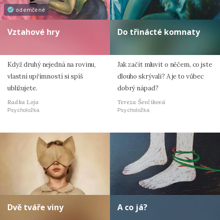
odemčené
Vztahové hry
Do třinácté komnaty
Když druhý nejedná na rovinu,
Jak začít mluvit o něčem, co jste
vlastní upřímností si spíš
dlouho skrývali? A je to vůbec
ubližujete.
dobrý nápad?
Radka Loja
Tereza Ševčíková
Psycholožka
Psycholožka
Dvě tváře viny
A co já?