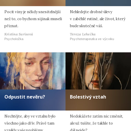
Pocit viny je někdy snesitelnější
Nehledejte drobné úlevy
než to, co bychom si jinak museli
v zaběhlé rutině, ale život, který
přiznat.
bude skutečně váš.
Kristina Sarisová
Tereza Lehečka
Psycholožka
Psychoterapeutka ve výcviku
Odpustit nevěru?
Bolestivý vztah
Nechtějte, aby ve vztahu bylo
Nedokážete zatím nic změnit,
všechno jako dřív. Právě tam
ale už tušíte, že takhle to
vznikly vaše problémy.
dál nejde?