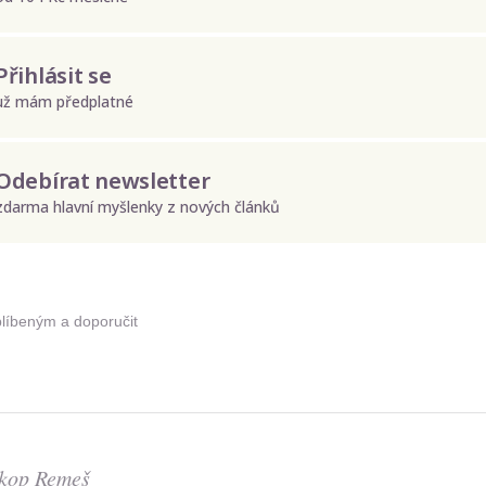
Přihlásit se
už mám předplatné
Odebírat newsletter
zdarma hlavní myšlenky z nových článků
Odeslat
Zadáním e-mailu souhlasíte se zpracováním osobních údajů.
blíbeným a doporučit
kop Remeš