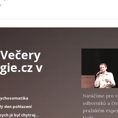
ř
:
Večery
gie.cz v
Natáčíme pro v
sychosomatika
odborníků a čt
dý den pohlazení
pražském exper
ch já byl chytrej...
NoD.