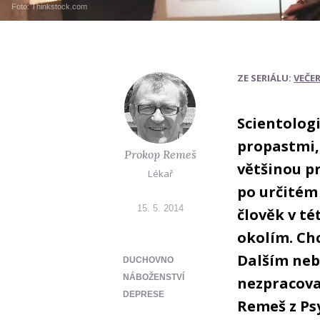
Foto: Thinkstock.com
ZE SERIÁLU:
VEČE
Scientolog
propastmi, 
Prokop Remeš
většinou p
Lékař
po určitém 
15. 5. 2014
člověk v t
okolím. Chc
Dalším neb
DUCHOVNO
NÁBOŽENSTVÍ
nezpracovan
DEPRESE
Remeš z Ps