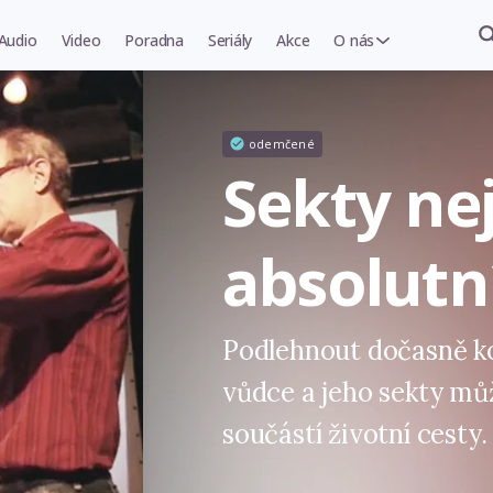
Audio
Video
Poradna
Seriály
Akce
O nás
odemčené
Sekty ne
absolutní
Podlehnout dočasně k
vůdce a jeho sekty mů
součástí životní cesty.