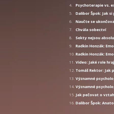
4.
Psychoterapie vs. e
5.
Dalibor Špok: Jak si
6.
Naučte se ukončova
7.
Chvála sobectví
8.
Sekty nejsou absolu
9.
Radkin Honzák: Emo
10.
Radkin Honzák: Emo
11.
Video: Jaké role hr
12.
Tomáš Rektor: Jak p
13.
Významné psycholog
14.
Významné psycholog
15.
Jak pečovat o vzta
16.
Dalibor Špok: Anat