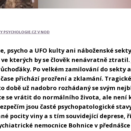
RY PSYCHOLOGIE.CZ V NOD
ie, psycho a UFO kulty ani náboženské sekty
ve kterých by se člověk nenávratně ztratil.
růchoďáky. Po velkém zamilování do sekty a
čase přichází prozření a zklamání. Tragické 
éto době už nadobro rozhádaný se svým nejb
e se vrátit do normálního života, ale není
ezpečím jsou časté psychopatologické stavy
é pocity viny a s tím souvidející deprese, 
ychiatrické nemocnice Bohnice v přednášce