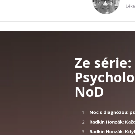
Léka
Ze série
Psycholo
NoD
1.
Noc s diagnózou: p
2.
Radkin Honzák: Kaž
3.
Radkin Honzák: Kdyby