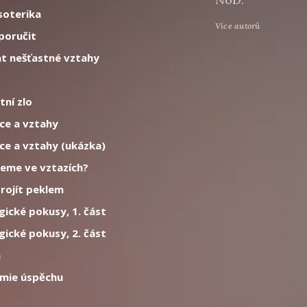
soterika
Více autorů
 poručit
t nešťastné vztahy
tní zlo
ce a vztahy
ce a vztahy (ukázka)
ajeme ve vztazích?
rojít peklem
ické pokusy, 1. část
ické pokusy, 2. část
h
omie úspěchu