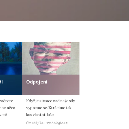
dí
Odpojení
začnete
Když je situace nad naše síly,
e se něco
vypneme se. Ztrácíme tak
 ven?
kus vlastní duše.
Čtenář/ka Psychologie.cz