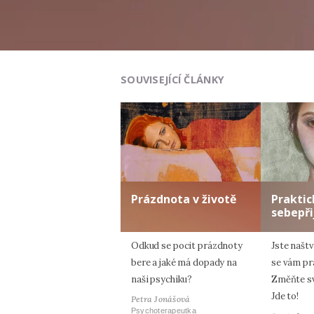
SOUVISEJÍCÍ ČLÁNKY
Prázdnota v životě
Praktic
sebepři
Odkud se pocit prázdnoty
Jste naštv
bere a jaké má dopady na
se vám pr
naši psychiku?
Změňte sv
Jde to!
Petra Jonášová
Psychoterapeutka