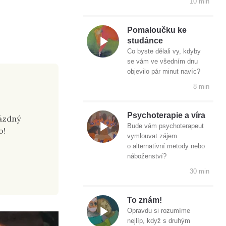
10 min
Pomaloučku ke
studánce
Co byste dělali vy, kdyby
se vám ve všedním dnu
objevilo pár minut navíc?
8 min
Psychoterapie a víra
rázdný
Bude vám psychoterapeut
o!
vymlouvat zájem
o alternativní metody nebo
náboženství?
30 min
To znám!
Opravdu si rozumíme
nejlíp, když s druhým