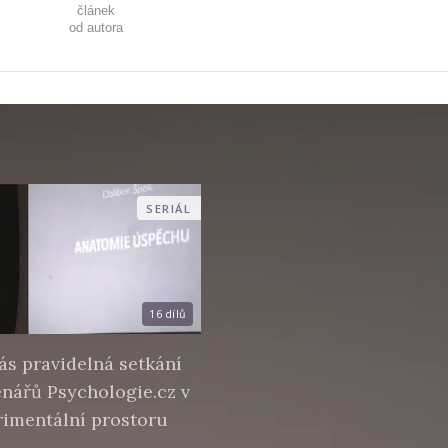
článek
od autora
SERIÁL
16 dílů
ás pravidelná setkání
enářů Psychologie.cz v
imentální prostoru