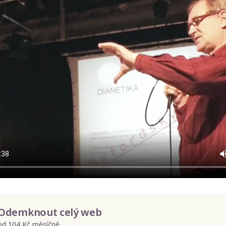
Odemknout celý web
od 104 Kč měsíčně