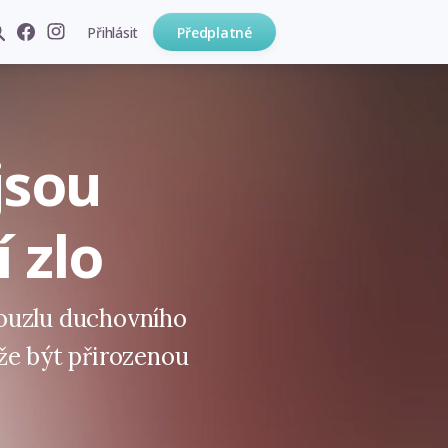
Přihlásit
Předplatné
jsou
 zlo
ouzlu duchovního
že být přirozenou