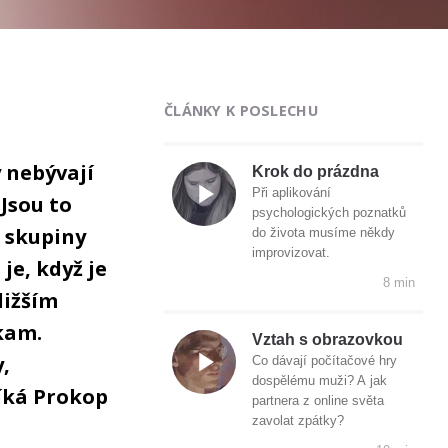
ČLÁNKY K POSLECHU
 nebývají
Krok do prázdna
Při aplikování
 Jsou to
psychologických poznatků
 skupiny
do života musíme někdy
improvizovat.
je, když je
8 min
ližším
 kam.
Vztah s obrazovkou
,
Co dávají počítačové hry
dospělému muži? A jak
říká Prokop
partnera z online světa
zavolat zpátky?