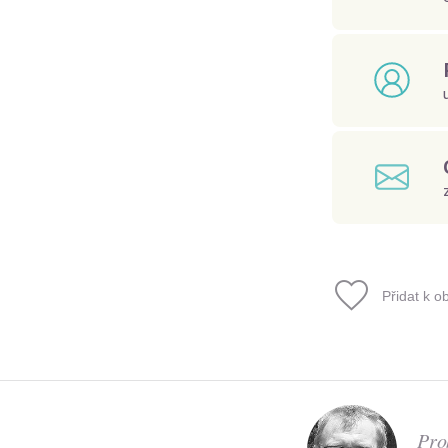
Přidat k o
Pro