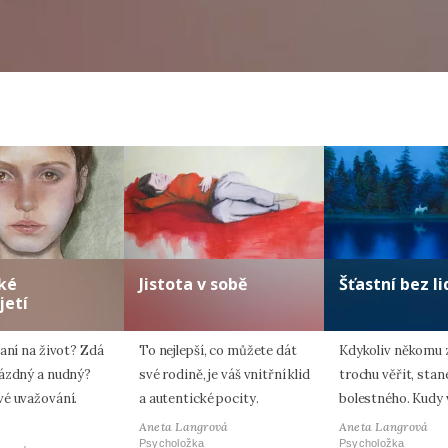
ké
Jistota v sobě
Šťastní bez li
jetí
aní na život? Zdá
To nejlepší, co můžete dát
Kdykoliv někomu 
ázdný a nudný?
své rodině, je váš vnitřní klid
trochu věřit, stan
é uvažování.
a autentické pocity.
bolestného. Kudy
Aneta Langrová
Aneta Langrová
Psycholožka
Psycholožka