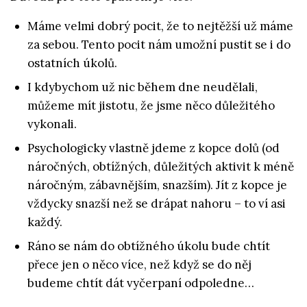
Máme velmi dobrý pocit, že to nejtěžší už máme
za sebou. Tento pocit nám umožní pustit se i do
ostatních úkolů.
I kdybychom už nic během dne neudělali,
můžeme mít jistotu, že jsme něco důležitého
vykonali.
Psychologicky vlastně jdeme z kopce dolů (od
náročných, obtížných, důležitých aktivit k méně
náročným, zábavnějším, snazším). Jít z kopce je
vždycky snazší než se drápat nahoru – to ví asi
každý.
Ráno se nám do obtížného úkolu bude chtít
přece jen o něco více, než když se do něj
budeme chtít dát vyčerpaní odpoledne…