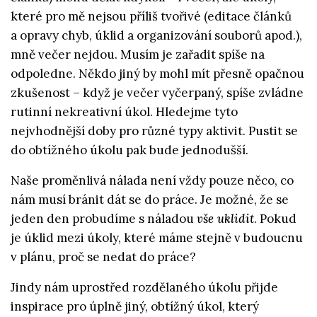
které pro mě nejsou příliš tvořivé (editace článků
a opravy chyb, úklid a organizování souborů apod.),
mně večer nejdou. Musím je zařadit spíše na
odpoledne. Někdo jiný by mohl mít přesně opačnou
zkušenost – když je večer vyčerpaný, spíše zvládne
rutinní nekreativní úkol. Hledejme tyto
nejvhodnější doby pro různé typy aktivit. Pustit se
do obtížného úkolu pak bude jednodušší.
Naše proměnlivá nálada není vždy pouze něco, co
nám musí bránit dát se do práce. Je možné, že se
jeden den probudíme s náladou
vše uklidit
. Pokud
je úklid mezi úkoly, které máme stejně v budoucnu
v plánu, proč se nedat do práce?
Jindy nám uprostřed rozdělaného úkolu přijde
inspirace pro úplně jiný, obtížný úkol, který