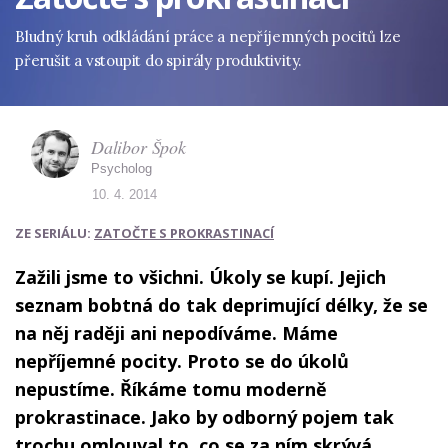
Bludný kruh odkládání práce a nepříjemných pocitů lze
přerušit a vstoupit do spirály produktivity.
Dalibor Špok
Psycholog
10. 4. 2014
ZE SERIÁLU:
ZATOČTE S PROKRASTINACÍ
Zažili jsme to všichni. Úkoly se kupí. Jejich
seznam bobtná do tak deprimující délky, že se
na něj raději ani nepodíváme. Máme
nepříjemné pocity. Proto se do úkolů
nepustíme. Říkáme tomu moderně
prokrastinace. Jako by odborný pojem tak
trochu omlouval to, co se za ním skrývá.