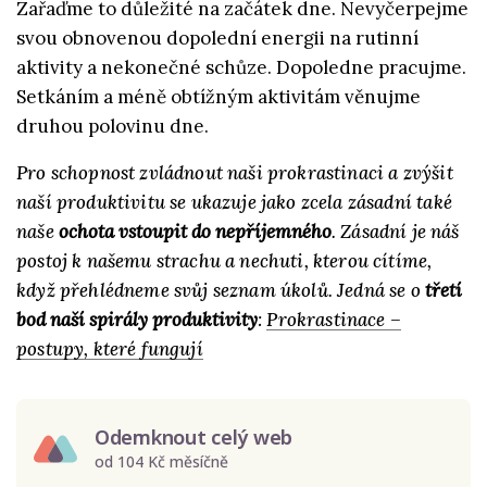
Zařaďme to důležité na začátek dne. Nevyčerpejme
svou obnovenou dopolední energii na rutinní
aktivity a nekonečné schůze. Dopoledne pracujme.
Setkáním a méně obtížným aktivitám věnujme
druhou polovinu dne.
Pro schopnost zvládnout naši prokrastinaci a zvýšit
naší produktivitu se ukazuje jako zcela zásadní také
naše
ochota vstoupit do nepříjemného
. Zásadní je náš
postoj k našemu strachu a nechuti, kterou cítíme,
když přehlédneme svůj seznam úkolů. Jedná se o
třetí
bod naší spirály produktivity
:
Prokrastinace –
postupy, které fungují
Odemknout celý web
od 104 Kč měsíčně