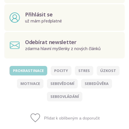
Přihlásit se
už mám předplatné
Odebírat newsletter
zdarma hlavní myšlenky z nových článků
PROKRASTINACE
POCITY
STRES
ÚZKOST
Odeslat
MOTIVACE
SEBEVĚDOMÍ
SEBEDŮVĚRA
Zadáním e-mailu souhlasíte se zpracováním osobních
údajů.
SEBEOVLÁDÁNÍ
Přidat k oblíbeným a doporučit