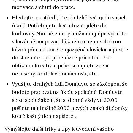
motivace a chuti do práce.
Hledejte prostředí, které ulehčí vstup do vašich
úkolů. Potřebujete‑li studovat, jděte do
knihovny. Nudné emaily možná nejlépe vyřídíte
v kavárně, na pozadí běžného ruchu s dobrou
kávou před sebou. Cizojazyčná slovíčka si pusťte
do sluchátek při procházce přírodou. Pro
obtížnou kreativní práci si najděte zcela
nerušený koutek v domácnosti, atd.
Využijte druhých lidí. Domluvte se s kolegou, že
budete pracovat na úkolu společně. Domluvte
se se spolužákem, že si denně vždy ve 20:00
pošlete minimálně 2000 nových znaků diplomky,
které každý den napíšete…
Vymýšlejte další triky a tipy k uvedení vašeho