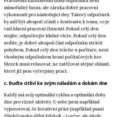
Pravidelná každodenní doba odpočinku není
mimořádný luxus, ale záruka dobré pracovní
výkonnosti pro následující dny. Takový odpočinek
by měl být alespoň zčásti v kontrastu k tomu, co je
vaší hlavní pracovní činností. Pokud celý den
stojíte, odpočívejte klidně vleže. Pokud celý den
sedíte, je dobré alespoň část odpočinku strávit
pohybem. Pokud celý den trávíte u počítače, není
vhodným odpočinkem hraní počítačových her.
Mozek musí relaxovat, ne zatěžovat stejné oblasti,
které již jsou vyčerpány prací.
c. Buďte citliví ke svým náladám a dobám dne
Každý má svůj optimální cyklus a optimální doby
dne pro různé aktivity. U sebe jsem například
vypozoroval, že kreativní práci (například psaní
článků) mohu dělat kdykoli – i večer, ale úkoly,