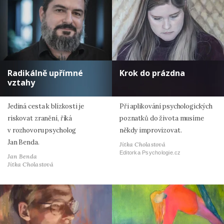
Radikálně upřímné
Krok do prázdna
vztahy
Jediná cesta k blízkosti je
Při aplikování psychologických
riskovat zranění, říká
poznatků do života musíme
v rozhovoru psycholog
někdy improvizovat.
Jan Benda.
Jitka Cholastová
Editorka Psychologie.cz
Jan Benda
Jitka Cholastová