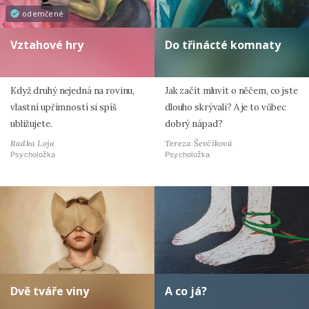
odemčené
Vztahové hry
Do třinácté komnaty
Když druhý nejedná na rovinu,
Jak začít mluvit o něčem, co jste
vlastní upřímností si spíš
dlouho skrývali? A je to vůbec
ubližujete.
dobrý nápad?
Radka Loja
Tereza Ševčíková
Psycholožka
Psycholožka
Dvě tváře viny
A co já?