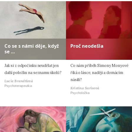
Co se s námi děje, když
Proč neodešla
se …
Jak si z odpočinku neudělat jen
Co nám příběh Simony Monyové
další položku na seznamu úkolů?
říká o lásce, naději a domácím
násilí?
Lucie Brandtlová
Psychoterapeutka
Kristina Sarisová
Psycholožka