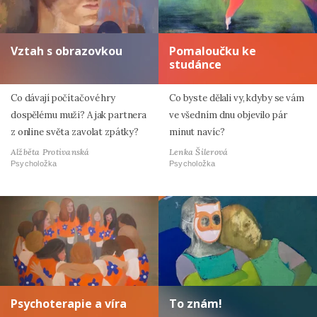
Vztah s obrazovkou
Pomaloučku ke
studánce
Co dávají počítačové hry
Co byste dělali vy, kdyby se vám
dospělému muži? A jak partnera
ve všedním dnu objevilo pár
z online světa zavolat zpátky?
minut navíc?
Alžběta Protivanská
Lenka Šilerová
Psycholožka
Psycholožka
Psychoterapie a víra
To znám!