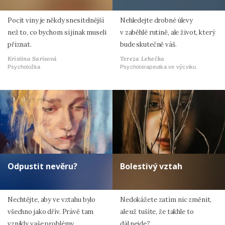
Pocit viny je někdy snesitelnější
Nehledejte drobné úlevy
než to, co bychom si jinak museli
v zaběhlé rutině, ale život, který
přiznat.
bude skutečně váš.
Kristina Sarisová
Tereza Lehečka
Psycholožka
Psychoterapeutka ve výcviku
Odpustit nevěru?
Bolestivý vztah
Nechtějte, aby ve vztahu bylo
Nedokážete zatím nic změnit,
všechno jako dřív. Právě tam
ale už tušíte, že takhle to
vznikly vaše problémy.
dál nejde?