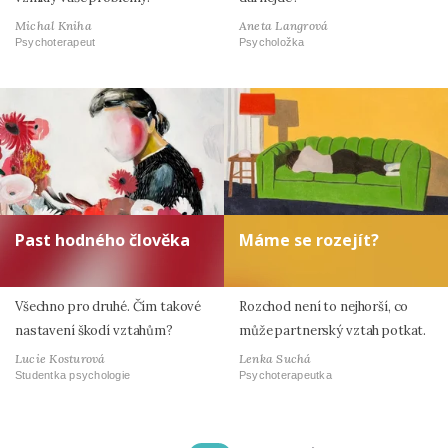
Michal Kniha
Aneta Langrová
Psychoterapeut
Psycholožka
Past hodného člověka
Máme se rozejít?
Všechno pro druhé. Čím takové
Rozchod není to nejhorší, co
nastavení škodí vztahům?
může partnerský vztah potkat.
Lucie Kosturová
Lenka Suchá
Studentka psychologie
Psychoterapeutka