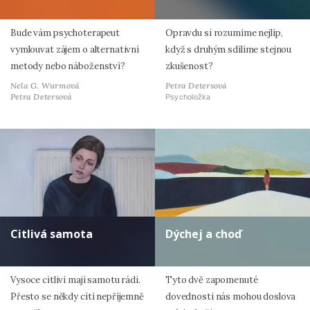
Bude vám psychoterapeut
Opravdu si rozumíme nejlíp,
vymlouvat zájem o alternativní
když s druhým sdílíme stejnou
metody nebo náboženství?
zkušenost?
Nela G. Wurmová
Petra Detersová
Petra Detersová
Psycholožka
Citlivá samota
Dýchej a choď
Vysoce citliví mají samotu rádi.
Tyto dvě zapomenuté
Přesto se někdy cítí nepříjemně
dovednosti nás mohou doslova