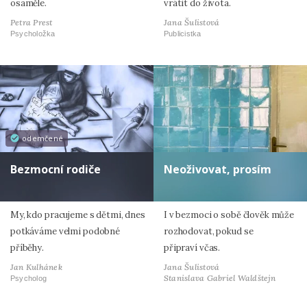
osaměle.
vrátit do života.
Petra Prest
Jana Šulistová
Psycholožka
Publicistka
odemčené
Bezmocní rodiče
Neoživovat, prosím
My, kdo pracujeme s dětmi, dnes
I v bezmoci o sobě člověk může
potkáváme velmi podobné
rozhodovat, pokud se
příběhy.
připraví včas.
Jan Kulhánek
Jana Šulistová
Stanislava Gabriel Waldštejn
Psycholog