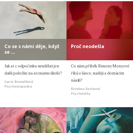
Co se s námi děje, když
Proč neodešla
se …
Jak si z odpočinku neudělat jen
Co nám příběh Simony Monyové
další položku na seznamu úkolů?
říká o lásce, naději a domácím
násilí?
Lucie Brandtlová
Psychoterapeutka
Kristina Sarisová
Psycholožka