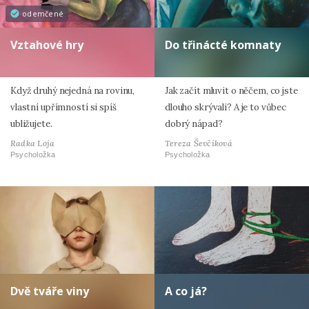
odemčené
Vztahové hry
Do třinácté komnaty
Když druhý nejedná na rovinu,
Jak začít mluvit o něčem, co jste
vlastní upřímností si spíš
dlouho skrývali? A je to vůbec
ubližujete.
dobrý nápad?
Radka Loja
Tereza Ševčíková
Psycholožka
Psycholožka
Dvě tváře viny
A co já?