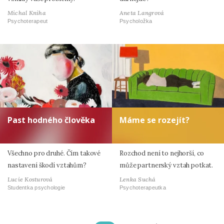
Michal Kniha
Aneta Langrová
Psychoterapeut
Psycholožka
Past hodného člověka
Máme se rozejít?
Všechno pro druhé. Čím takové
Rozchod není to nejhorší, co
nastavení škodí vztahům?
může partnerský vztah potkat.
Lucie Kosturová
Lenka Suchá
Studentka psychologie
Psychoterapeutka