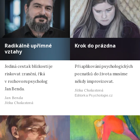
Radikálně upřímné
Krok do prázdna
vztahy
Jediná cesta k blízkosti je
Při aplikování psychologických
riskovat zranění, říká
poznatků do života musíme
v rozhovoru psycholog
někdy improvizovat.
Jan Benda.
Jitka Cholastová
Editorka Psychologie.cz
Jan Benda
Jitka Cholastová