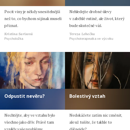
Pocit viny je někdy snesitelnější
Nehledejte drobné úlevy
než to, co bychom si jinak museli
v zaběhlé rutině, ale život, který
přiznat.
bude skutečně váš.
Kristina Sarisová
Tereza Lehečka
Psycholožka
Psychoterapeutka ve výcviku
Odpustit nevěru?
Bolestivý vztah
Nechtějte, aby ve vztahu bylo
Nedokážete zatím nic změnit,
všechno jako dřív. Právě tam
ale už tušíte, že takhle to
vznikly vaše problémy.
dál nejde?