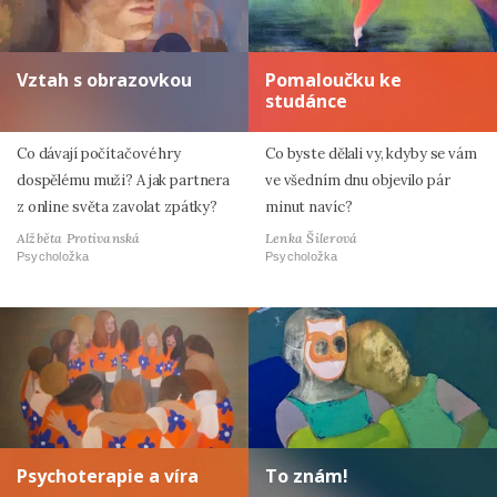
Vztah s obrazovkou
Pomaloučku ke
studánce
Co dávají počítačové hry
Co byste dělali vy, kdyby se vám
dospělému muži? A jak partnera
ve všedním dnu objevilo pár
z online světa zavolat zpátky?
minut navíc?
Alžběta Protivanská
Lenka Šilerová
Psycholožka
Psycholožka
Psychoterapie a víra
To znám!