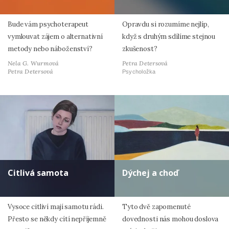
Bude vám psychoterapeut
Opravdu si rozumíme nejlíp,
vymlouvat zájem o alternativní
když s druhým sdílíme stejnou
metody nebo náboženství?
zkušenost?
Nela G. Wurmová
Petra Detersová
Petra Detersová
Psycholožka
Citlivá samota
Dýchej a choď
Vysoce citliví mají samotu rádi.
Tyto dvě zapomenuté
Přesto se někdy cítí nepříjemně
dovednosti nás mohou doslova