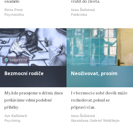
osaměle.
vrátit do života.
Petra Prest
Jana Šulistová
Psycholožka
Publicistka
odemčené
Bezmocní rodiče
Neoživovat, prosím
My, kdo pracujeme s dětmi, dnes
I v bezmoci o sobě člověk může
potkáváme velmi podobné
rozhodovat, pokud se
příběhy.
připraví včas.
Jan Kulhánek
Jana Šulistová
Stanislava Gabriel Waldštejn
Psycholog