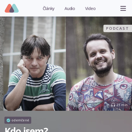
Články
Audio
Video
PODCAST
23 min
odemčené
Kdo jsem?