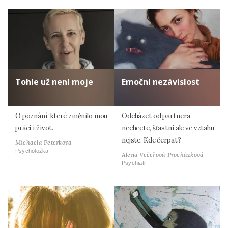
Tohle už není moje
Emoční nezávislost
O poznání, které změnilo mou
Odcházet od partnera
práci i život.
nechcete, šťastní ale ve vztahu
nejste. Kde čerpat?
Michaela Peterková
Psycholožka
Alena Večeřová Procházková
Psychiatr