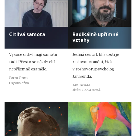
Citlivá samota
Radikálně upřímné
vztahy
Vysoce citliví mají samotu
Jediná cesta k blízkosti je
rádi. Přesto se někdy cítí
riskovat zranění, říká
nepříjemně osaměle.
v rozhovoru psycholog
Jan Benda.
Petra Prest
Psycholožka
Jan Benda
Jitka Cholastová