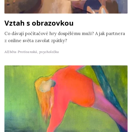
Vztah s obrazovkou
Co dávají počítačové hry dospělému muži? A jak partnera
z online světa zavolat zpátky?
Alžběta Protivanská,
psycholožka