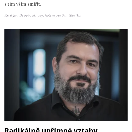
s tím vším smířit.
Kristýna Drozdová,
psychoterapeutka, lékařka
Radikálně upřímné vztahy