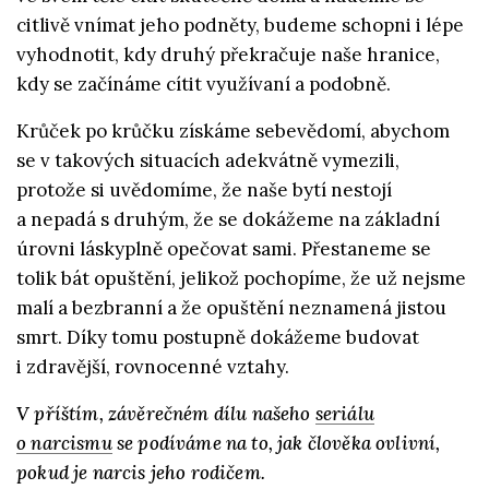
citlivě vnímat jeho podněty, budeme schopni i lépe
vyhodnotit, kdy druhý překračuje naše hranice,
kdy se začínáme cítit využívaní a podobně.
Krůček po krůčku získáme sebevědomí, abychom
se v takových situacích adekvátně vymezili,
protože si uvědomíme, že naše bytí nestojí
a nepadá s druhým, že se dokážeme na základní
úrovni láskyplně opečovat sami. Přestaneme se
tolik bát opuštění, jelikož pochopíme, že už nejsme
malí a bezbranní a že opuštění neznamená jistou
smrt.
Díky tomu postupně dokážeme budovat
i zdravější, rovnocenné vztahy.
V příštím, závěrečném dílu našeho
seriálu
o narcismu
se podíváme na to, jak člověka ovlivní,
pokud je narcis jeho rodičem.