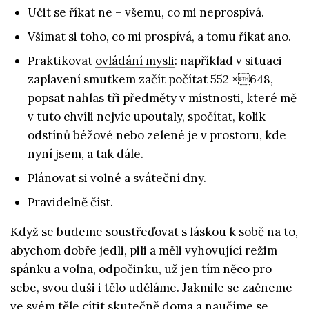
Učit se říkat ne – všemu, co mi neprospívá.
Všímat si toho, co mi prospívá, a tomu říkat ano.
Praktikovat
ovládání mysli
: například v situaci
zaplavení smutkem začít počítat 552 ×648,
popsat nahlas tři předměty v místnosti, které mě
v tuto chvíli nejvíc upoutaly, spočítat, kolik
odstínů béžové nebo zelené je v prostoru, kde
nyní jsem, a tak dále.
Plánovat si volné a sváteční dny.
Pravidelně číst.
Když se budeme soustřeďovat s láskou k sobě na to,
abychom dobře jedli, pili a měli vyhovující režim
spánku a volna, odpočinku, už jen tím něco pro
sebe, svou duši i tělo uděláme. Jakmile se začneme
ve svém těle cítit skutečně doma a naučíme se