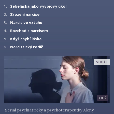
1.
Sebeláska jako vývojový úkol
2.
Zrození narcise
3.
Narcis ve vztahu
4.
Rozchod s narcisem
5.
Když chybí láska
6.
Narcistický rodič
SERIÁL
6 dílů
Seriál psychiatričky a psychoterapeutky Aleny