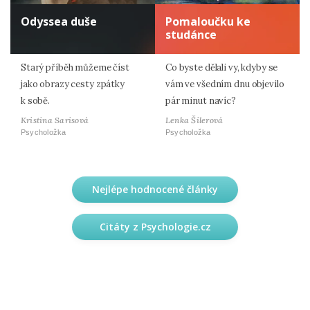
Odyssea duše
Pomaloučku ke
studánce
Starý příběh můžeme číst
Co byste dělali vy, kdyby se
jako obrazy cesty zpátky
vám ve všedním dnu objevilo
k sobě.
pár minut navíc?
Kristina Sarisová
Lenka Šilerová
Psycholožka
Psycholožka
Nejlépe hodnocené články
Citáty z Psychologie.cz