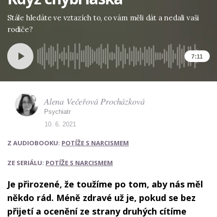
Stále hledáte ve vztazích to, co vám měli dát a nedali vaši
rodiče?
7:11
Alena Večeřová Procházková
Psychiatr
10. 6. 2021
Z AUDIOBOOKU:
POTÍŽE S NARCISMEM
ZE SERIÁLU:
POTÍŽE S NARCISMEM
Je přirozené, že toužíme po tom, aby nás měl
někdo rád. Méně zdravé už je, pokud se bez
přijetí a ocenění ze strany druhých cítíme