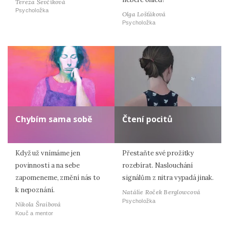
Tereza Ševčíková
Psycholožka
Olga Lošťáková
Psycholožka
Chybím sama sobě
Čtení pocitů
Když už vnímáme jen
Přestaňte své prožitky
povinnosti a na sebe
rozebírat. Naslouchání
zapomeneme, změní nás to
signálům z nitra vypadá jinak.
k nepoznání.
Natálie Roček Berglowcová
Psycholožka
Nikola Šraibová
Kouč a mentor