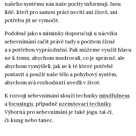
našeho systému nás naše pocity informují. Jsou
lidé, kteří pro samou práci necítí ani žízeň, ani
potřebu jít se vymočit.
Podobně jako s miminky doporučuji u nácviku
sebevnímání začít právě tady s pocitem žízně
a s potřebou vyprázdnění. Pak můžeme využít hlavu
ne k tomu, abychom mudrovali, co je správně, ale
abychom vymýšleli, jak se k té které potřebě
postavit a použít naše tělo a pohybový systém,
abychom svá rozhodnutí uvedli v život.
K rozvoji sebevnímání slouží techniky
mindfulness
a
focusingu
, případně
uzemňovací techniky
.
Výborná pro sebevnímání je také jóga, tai‑či,
či‑kung nebo tanec.