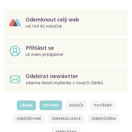
Odemknout celý web
od 104 Kč měsíčně
Přihlásit se
už mám předplatné
Odebírat newsletter
zdarma hlavní myšlenky z nových článků
LÁSKA
VZTAHY
RODIČE
POTŘEBY
Odeslat
SEBEVĚDOMÍ
SEBEREALIZACE
SEBEDŮVĚRA
Zadáním e-mailu souhlasíte se zpracováním osobních
údajů.
SEBELÁSKA