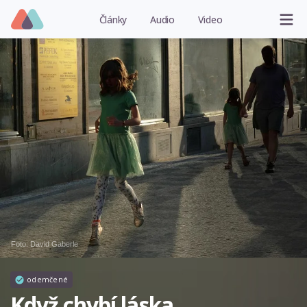
Články
Audio
Video
Foto:
David Gaberle
odemčené
Když chybí láska