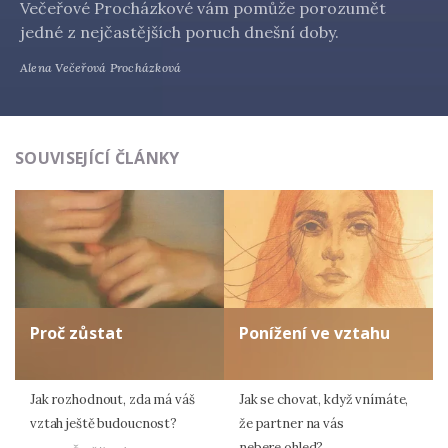
Večeřové Procházkové vám pomůže porozumět
jedné z nejčastějších poruch dnešní doby.
Alena Večeřová Procházková
SOUVISEJÍCÍ ČLÁNKY
Proč zůstat
Ponížení ve vztahu
Jak rozhodnout, zda má váš
Jak se chovat, když vnímáte,
vztah ještě budoucnost?
že partner na vás
nebere ohled?