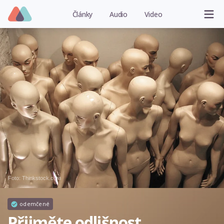
Články
Audio
Video
Foto: Thinkstock.com
odemčené
Přijměte odlišnost