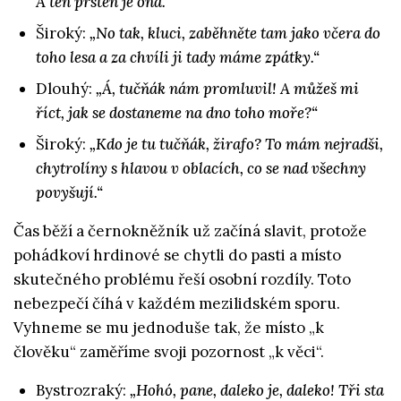
A ten prsten je ona.“
Široký:
„No tak, kluci, zaběhněte tam jako včera do
toho lesa a za chvíli ji tady máme zpátky.“
Dlouhý:
„Á, tučňák nám promluvil! A můžeš mi
říct, jak se dostaneme na dno toho moře?“
Široký:
„Kdo je tu tučňák, žirafo? To mám nejradši,
chytrolíny s hlavou v oblacích, co se nad všechny
povyšují.“
Čas běží a černokněžník už začíná slavit, protože
pohádkoví hrdinové se chytli do pasti a místo
skutečného problému řeší osobní rozdíly. Toto
nebezpečí číhá v každém mezilidském sporu.
Vyhneme se mu jednoduše tak, že místo „k
člověku“ zaměříme svoji pozornost „k věci“.
Bystrozraký:
„Hohó, pane, daleko je, daleko! Tři sta