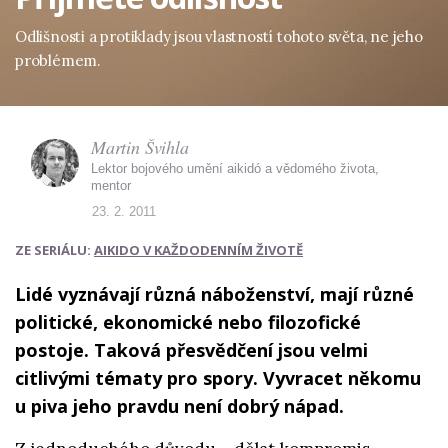
Odlišnosti a protiklady jsou vlastností tohoto světa, ne jeho
problémem.
Martin Švihla
Lektor bojového umění aikidó a vědomého života,
mentor
23. 2. 2011
ZE SERIÁLU:
AIKIDO V KAŽDODENNÍM ŽIVOTĚ
Lidé vyznávají různá náboženství, mají různé
politické, ekonomické nebo filozofické
postoje. Taková přesvědčení jsou velmi
citlivými tématy pro spory. Vyvracet někomu
u piva jeho pravdu není dobrý nápad.