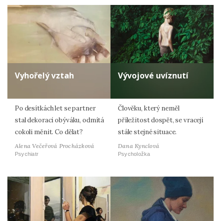
Vyhořelý vztah
Vývojové uvíznutí
Po desítkách let se partner
Člověku, který neměl
stal dekorací obýváku, odmítá
příležitost dospět, se vracejí
cokoli měnit. Co dělat?
stále stejné situace.
Alena Večeřová Procházková
Dana Kynclová
Psychiatr
Psycholožka