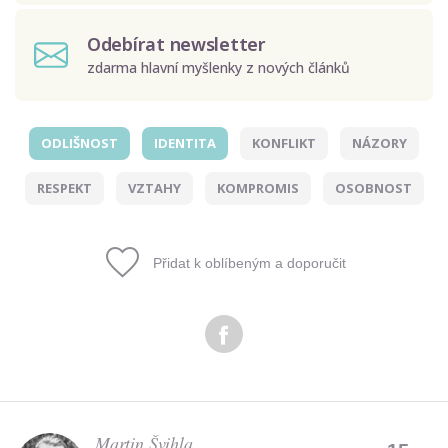
Odebírat newsletter
zdarma hlavní myšlenky z nových článků
ODLIŠNOST
IDENTITA
KONFLIKT
NÁZORY
Odeslat
RESPEKT
VZTAHY
KOMPROMIS
OSOBNOST
Zadáním e-mailu souhlasíte se zpracováním osobních
údajů.
Přidat k oblíbeným a doporučit
Martin Švihla