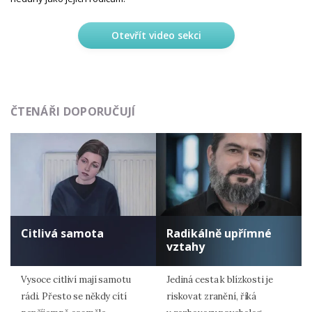
Otevřít video sekci
ČTENÁŘI DOPORUČUJÍ
Citlivá samota
Radikálně upřímné
vztahy
Vysoce citliví mají samotu
Jediná cesta k blízkosti je
rádi. Přesto se někdy cítí
riskovat zranění, říká