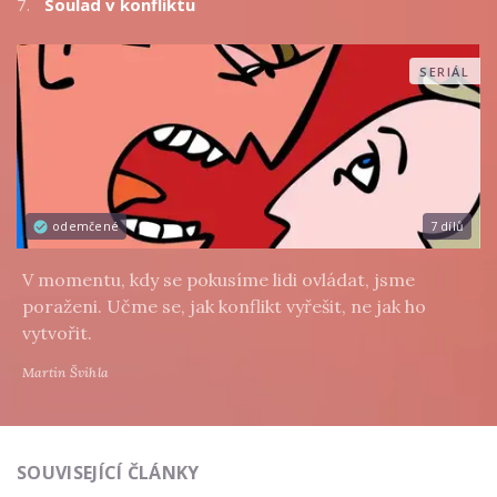
7.
Soulad v konfliktu
SERIÁL
odemčené
7 dílů
V momentu, kdy se pokusíme lidi ovládat, jsme
poraženi. Učme se, jak konflikt vyřešit, ne jak ho
vytvořit.
Martin Švihla
SOUVISEJÍCÍ ČLÁNKY