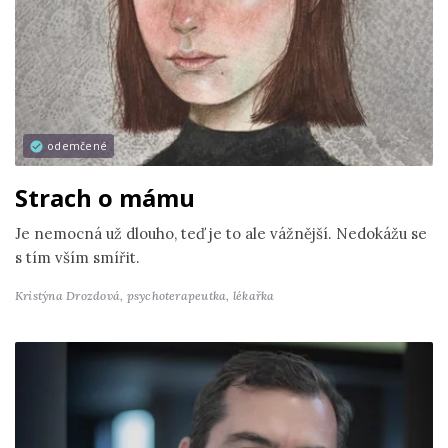
odemčené
Strach o mámu
Je nemocná už dlouho, teď je to ale vážnější. Nedokážu se
s tím vším smířit.
Kristýna Drozdová,
psychoterapeutka, lékařka