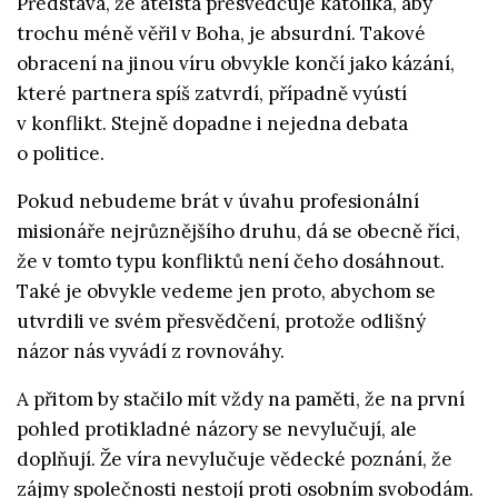
Představa, že ateista přesvědčuje katolíka, aby
trochu méně věřil v Boha, je absurdní. Takové
obracení na jinou víru obvykle končí jako kázání,
které partnera spíš zatvrdí, případně vyústí
v konflikt. Stejně dopadne i nejedna debata
o politice.
Pokud nebudeme brát v úvahu profesionální
misionáře nejrůznějšího druhu, dá se obecně říci,
že v tomto typu konfliktů není čeho dosáhnout.
Také je obvykle vedeme jen proto, abychom se
utvrdili ve svém přesvědčení, protože odlišný
názor nás vyvádí z rovnováhy.
A přitom by stačilo mít vždy na paměti, že na první
pohled protikladné názory se nevylučují, ale
doplňují. Že víra nevylučuje vědecké poznání, že
zájmy společnosti nestojí proti osobním svobodám.