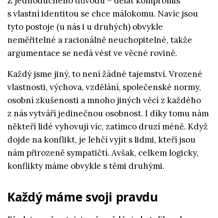
Z jednoduchého důvodu – dělat kompromis
s vlastní identitou se chce málokomu. Navíc jsou
tyto postoje (u nás i u druhých) obvykle
neměřitelné a racionálně neuchopitelné, takže
argumentace se nedá vést ve věcné rovině.
Každý jsme jiný, to není žádné tajemství. Vrozené
vlastnosti, výchova, vzdělání, společenské normy,
osobní zkušenosti a mnoho jiných věcí z každého
z nás vytváří jedinečnou osobnost. I díky tomu nám
někteří lidé vyhovují víc, zatímco druzí méně. Když
dojde na konflikt, je lehčí vyjít s lidmi, kteří jsou
nám přirozeně sympatičtí. Avšak, celkem logicky,
konflikty máme obvykle s těmi druhými.
Každý máme svoji pravdu