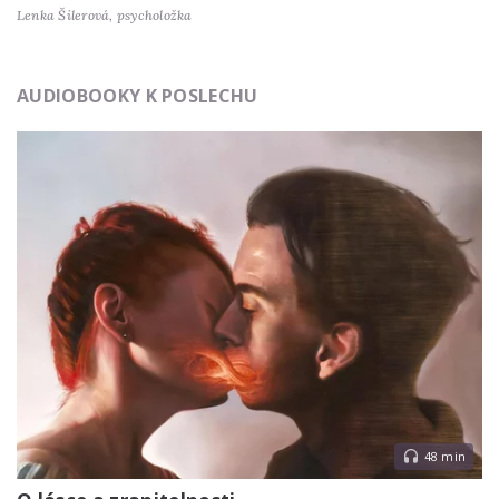
Lenka Šilerová,
psycholožka
AUDIOBOOKY K POSLECHU
48 min