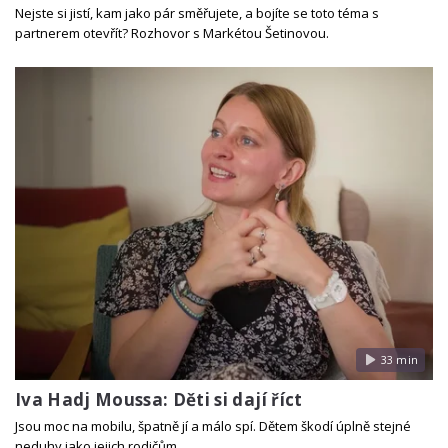
Nejste si jistí, kam jako pár směřujete, a bojíte se toto téma s
partnerem otevřít? Rozhovor s Markétou Šetinovou.
33 min
Iva Hadj Moussa: Děti si dají říct
Jsou moc na mobilu, špatně jí a málo spí. Dětem škodí úplně stejné
neduhy jako jejich rodičům.