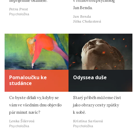
nepříjemně osaměle.
v rozhovoru psycholog
Jan Benda.
Petra Prest
Psycholožka
Jan Benda
Jitka Cholastová
Pomaloučku ke
Odyssea duše
studánce
Co byste dělali vy, kdyby se
Starý příběh můžeme číst
vám ve všedním dnu objevilo
jako obrazy cesty zpátky
pár minut navíc?
k sobě.
Lenka Šilerová
Kristina Sarisová
Psycholožka
Psycholožka