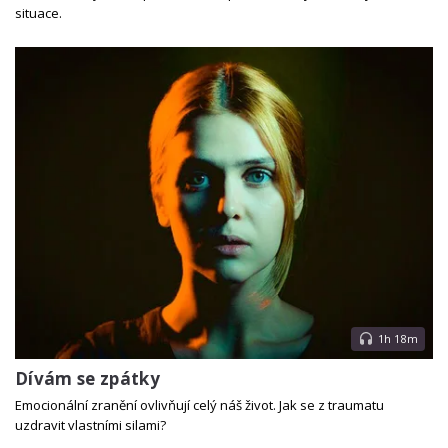
situace.
1h 18m
Dívám se zpátky
Emocionální zranění ovlivňují celý náš život. Jak se z traumatu
uzdravit vlastními silami?