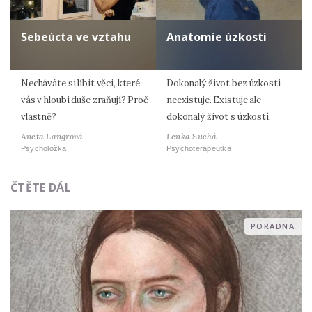
Sebeúcta ve vztahu
Anatomie úzkosti
Necháváte si líbit věci, které
Dokonalý život bez úzkosti
vás v hloubi duše zraňují? Proč
neexistuje. Existuje ale
vlastně?
dokonalý život s úzkostí.
Aneta Langrová
Lenka Suchá
Psycholožka
Psychoterapeutka
ČTĚTE DÁL
PORADNA