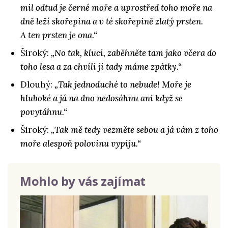
mil odtud je černé moře a uprostřed toho moře na
dně leží skořepina a v té skořepině zlatý prsten.
A ten prsten je ona.“
Široký:
„No tak, kluci, zaběhněte tam jako včera do
toho lesa a za chvíli ji tady máme zpátky.“
Dlouhý:
„Tak jednoduché to nebude! Moře je
hluboké a já na dno nedosáhnu ani když se
povytáhnu.“
Široký:
„Tak mě tedy vezměte sebou a já vám z toho
moře alespoň polovinu vypiju.“
Mohlo by vás zajímat