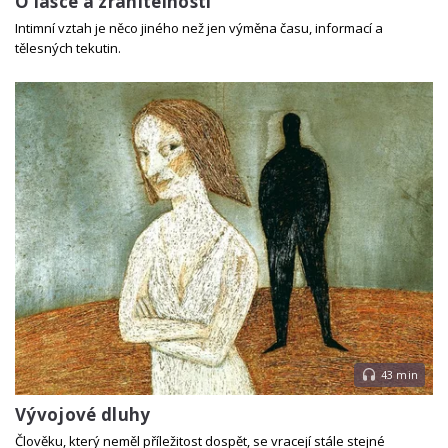
O lásce a zranitelnosti
Intimní vztah je něco jiného než jen výměna času, informací a
tělesných tekutin.
43 min
Vývojové dluhy
Člověku, který neměl příležitost dospět, se vracejí stále stejné