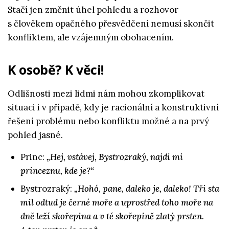
Stačí jen změnit úhel pohledu a rozhovor
s člověkem opačného přesvědčení nemusí skončit
konfliktem, ale vzájemným obohacením.
K osobě? K věci!
Odlišnosti mezi lidmi nám mohou zkomplikovat
situaci i v případě, kdy je racionální a konstruktivní
řešení problému nebo konfliktu možné a na prvý
pohled jasné.
Princ:
„Hej, vstávej, Bystrozraký, najdi mi
princeznu, kde je?“
Bystrozraký:
„Hohó, pane, daleko je, daleko! Tři sta
mil odtud je černé moře a uprostřed toho moře na
dně leží skořepina a v té skořepině zlatý prsten.