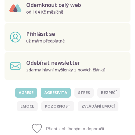
Odemknout celý web
od 104 Kč měsíčně
Přihlásit se
už mám předplatné
Odebírat newsletter
zdarma hlavní myšlenky z nových článků
AGRESE
AGRESIVITA
STRES
BEZPEČÍ
Odeslat
EMOCE
POZORNOST
ZVLÁDÁNÍ EMOCÍ
Zadáním e-mailu souhlasíte se zpracováním osobních
údajů.
Přidat k oblíbeným a doporučit