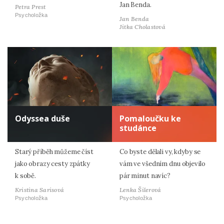
Jan Benda.
Petra Prest
Psycholožka
Jan Benda
Jitka Cholastová
Odyssea duše
Pomaloučku ke
studánce
Starý příběh můžeme číst
Co byste dělali vy, kdyby se
jako obrazy cesty zpátky
vám ve všedním dnu objevilo
k sobě.
pár minut navíc?
Kristina Sarisová
Lenka Šilerová
Psycholožka
Psycholožka