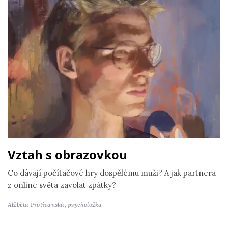
Vztah s obrazovkou
Co dávají počítačové hry dospělému muži? A jak partnera
z online světa zavolat zpátky?
Alžběta Protivanská,
psycholožka