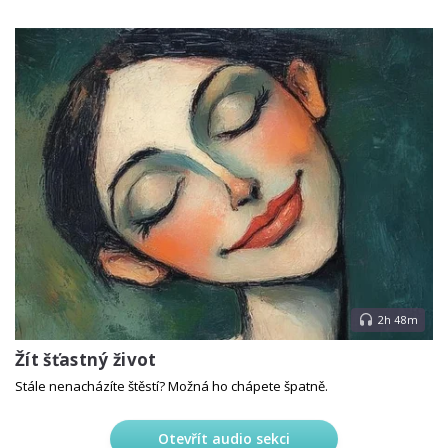
2h 48m
Žít šťastný život
Stále nenacházíte štěstí? Možná ho chápete špatně.
Otevřít audio sekci