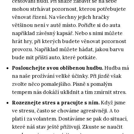
cestování nudí. Při snaze zabavit se na sebe
mohou strhávat pozornost, kterou potřebujete
věnovat řízení. Na všechny jejich hračky
většinou není v autě místo. Pořiďte si do auta
například závěsný kapsář. Nebo s nimi můžete
hrát hry, při kterých budete věnovat pozornost
provozu. Například můžete hádat, jakou barvu
bude mít příští auto, které potkáte.
Poslouchejte svou oblíbenou hudbu.
Hudba má
na naše prožívání veliké účinky. Při jízdě však
zvolte něco pomalejšího. Písně s pomalým
tempem nás dokáží uklidnit a tím zmírnit stres.
Rozeznejte stres a pracujte s ním.
Když jsme
ve stresu, často se chováme agresivněji. A to
platí i za volantem. Dostáváme se pak do situací,
které náš stav ještě přiživují. Zkuste se naučit