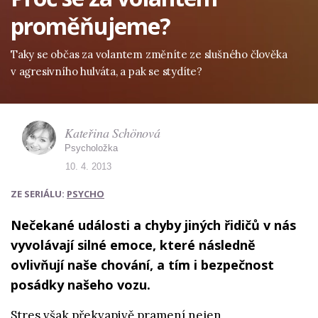
proměňujeme?
Taky se občas za volantem změníte ze slušného člověka
v agresivního hulváta, a pak se stydíte?
Kateřina Schönová
Psycholožka
10. 4. 2013
ZE SERIÁLU:
PSYCHO
Nečekané události a chyby jiných řidičů v nás
vyvolávají silné emoce, které následně
ovlivňují naše chování, a tím i bezpečnost
posádky našeho vozu.
Stres však překvapivě pramení nejen