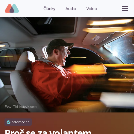
Články
Audio
Video
Foto: Thinkstock.com
odemčené
Proč se za volantem