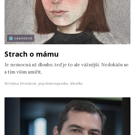
odemčené
Strach o mámu
Je nemocná už dlouho, teď je to ale vážnější. Nedokážu se
s tím vším smířit.
Kristýna Drozdová,
psychoterapeutka, lékařka