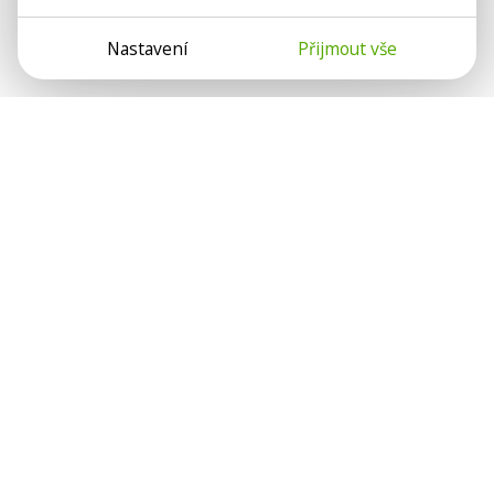
Nastavení
Přijmout vše
Psychologové a psychoterapeuti na webu Psychologie.cz
sdílí své zkušenosti s lidmi, kterým se nemohou věnovat
osobně. Připojte se k nám, podporujeme se navzájem.
Díky.
Předplatné
Darujte předplatné
Přihlásit