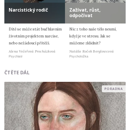
Narcistický rodič
Zažívat, růst,
odpočívat
Dítě se může stát buď hlavním
Nic z toho naše tělo neumí,
životním projektem narcise,
když je ve stresu. Jak se
nebo nežádoucí přítěží.
můžeme zklidnit?
Alena Večeřová Procházková
Natálie Roček Berglowcová
Psychiatr
Psycholožka
ČTĚTE DÁL
PORADNA