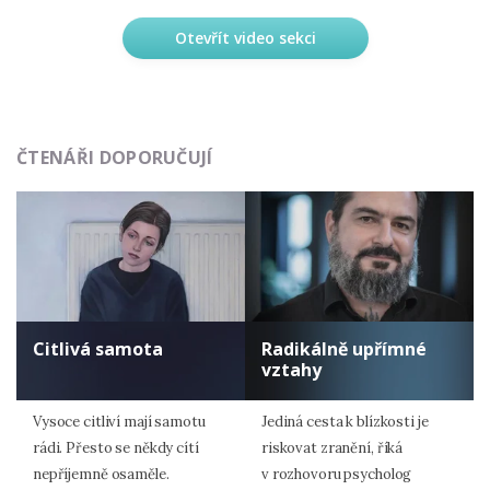
Otevřít video sekci
ČTENÁŘI DOPORUČUJÍ
Citlivá samota
Radikálně upřímné
vztahy
Vysoce citliví mají samotu
Jediná cesta k blízkosti je
rádi. Přesto se někdy cítí
riskovat zranění, říká
nepříjemně osaměle.
v rozhovoru psycholog