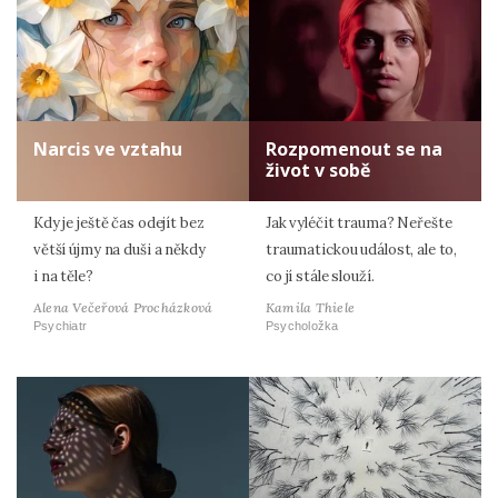
Narcis ve vztahu
Rozpomenout se na
život v sobě
Kdy je ještě čas odejít bez
Jak vyléčit trauma? Neřešte
větší újmy na duši a někdy
traumatickou událost, ale to,
i na těle?
co jí stále slouží.
Alena Večeřová Procházková
Kamila Thiele
Psychiatr
Psycholožka