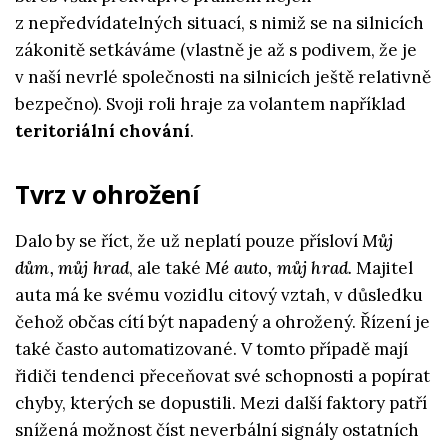
z nepředvídatelných situací, s nimiž se na silnicích
zákonitě setkáváme (vlastně je až s podivem, že je
v naší nevrlé společnosti na silnicích ještě relativně
bezpečno). Svoji roli hraje za volantem například
teritoriální chování
.
Tvrz v ohrožení
Dalo by se říct, že už neplatí pouze přísloví
Můj
dům, můj hrad
, ale také
Mé auto, můj hrad.
Majitel
auta má ke svému vozidlu citový vztah, v důsledku
čehož občas cítí být napadený a ohrožený. Řízení je
také často automatizované. V tomto případě mají
řidiči tendenci přeceňovat své schopnosti a popírat
chyby, kterých se dopustili. Mezi další faktory patří
snížená možnost číst neverbální signály ostatních