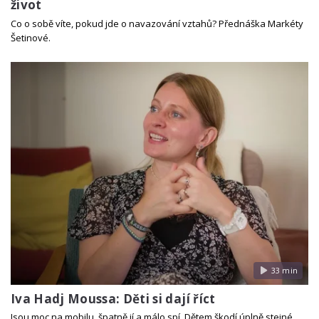
život
Co o sobě víte, pokud jde o navazování vztahů? Přednáška Markéty
Šetinové.
33 min
Iva Hadj Moussa: Děti si dají říct
Jsou moc na mobilu, špatně jí a málo spí. Dětem škodí úplně stejné