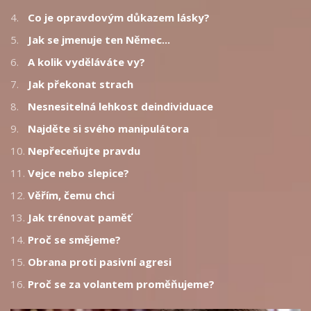
4.
Co je opravdovým důkazem lásky?
5.
Jak se jmenuje ten Němec...
6.
A kolik vyděláváte vy?
7.
Jak překonat strach
8.
Nesnesitelná lehkost deindividuace
9.
Najděte si svého manipulátora
10.
Nepřeceňujte pravdu
11.
Vejce nebo slepice?
12.
Věřím, čemu chci
13.
Jak trénovat paměť
14.
Proč se smějeme?
15.
Obrana proti pasivní agresi
16.
Proč se za volantem proměňujeme?