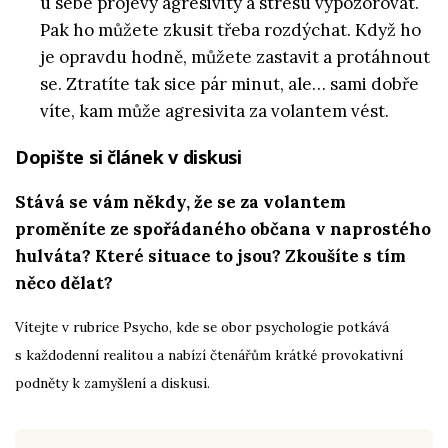
u sebe projevy agresivity a stresu vypozorovat.
Pak ho můžete zkusit třeba rozdýchat. Když ho
je opravdu hodně, můžete zastavit a protáhnout
se. Ztratíte tak sice pár minut, ale… sami dobře
víte, kam může agresivita za volantem vést.
Dopište si článek v diskusi
Stává se vám někdy, že se za volantem
proměníte ze spořádaného občana v naprostého
hulváta? Které situace to jsou? Zkoušíte s tím
něco dělat?
Vítejte v rubrice Psycho, kde se obor psychologie potkává
s každodenní realitou a nabízí čtenářům krátké provokativní
podněty k zamyšlení a diskusi.