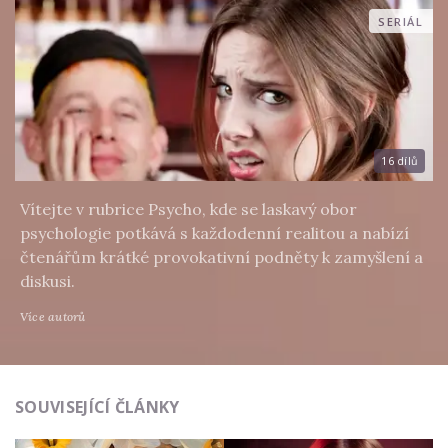
SERIÁL
16 dílů
Vítejte v rubrice Psycho, kde se laskavý obor
psychologie potkává s každodenní realitou a nabízí
čtenářům krátké provokativní podněty k zamyšlení a
diskusi.
Více autorů
SOUVISEJÍCÍ ČLÁNKY