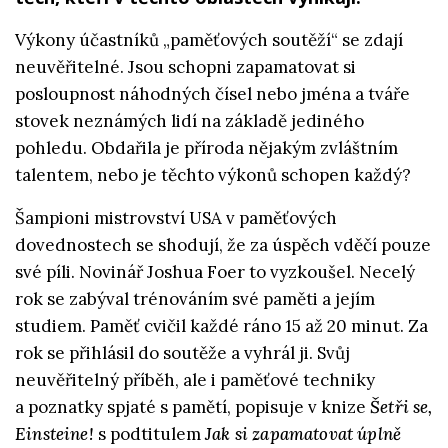
Výkony účastníků „paměťových soutěží“ se zdají
neuvěřitelné. Jsou schopni zapamatovat si
posloupnost náhodných čísel nebo jména a tváře
stovek neznámých lidí na základě jediného
pohledu. Obdařila je příroda nějakým zvláštním
talentem, nebo je těchto výkonů schopen každý?
Šampioni mistrovství USA v paměťových
dovednostech se shodují, že za úspěch vděčí pouze
své píli. Novinář Joshua Foer to vyzkoušel. Necelý
rok se zabýval trénováním své paměti a jejím
studiem. Paměť cvičil každé ráno 15 až 20 minut. Za
rok se přihlásil do soutěže a vyhrál ji. Svůj
neuvěřitelný příběh, ale i paměťové techniky
a poznatky spjaté s pamětí, popisuje v knize
Šetři se,
Einsteine!
s podtitulem
Jak si zapamatovat úplně