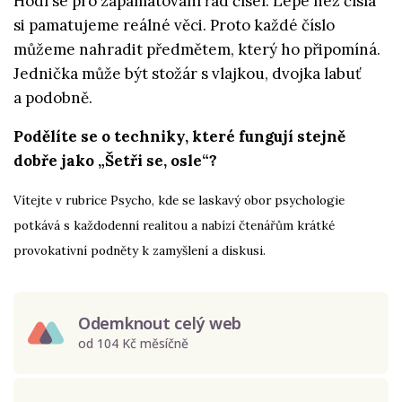
Hodí se pro zapamatování řad čísel. Lépe než čísla
si pamatujeme reálné věci. Proto každé číslo
můžeme nahradit předmětem, který ho připomíná.
Jednička může být stožár s vlajkou, dvojka labuť
a podobně.
Podělíte se o techniky, které fungují stejně
dobře jako „Šetři se, osle“?
Vítejte v rubrice Psycho, kde se laskavý obor psychologie
potkává s každodenní realitou a nabízí čtenářům krátké
provokativní podněty k zamyšlení a diskusi.
Odemknout celý web
od 104 Kč měsíčně