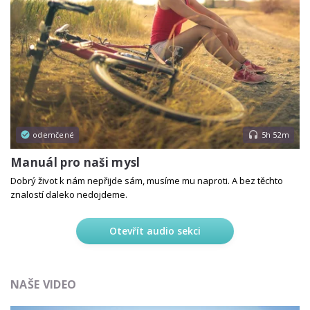
odemčené
5h 52m
Manuál pro naši mysl
Dobrý život k nám nepřijde sám, musíme mu naproti. A bez těchto
znalostí daleko nedojdeme.
Otevřít audio sekci
NAŠE VIDEO