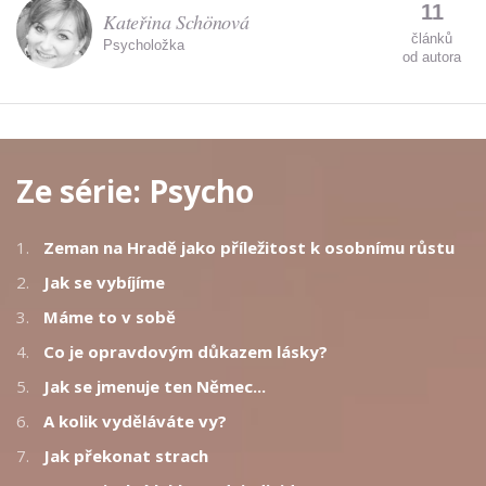
11
Kateřina Schönová
článků
Psycholožka
od autora
Ze série:
Psycho
1.
Zeman na Hradě jako příležitost k osobnímu růstu
2.
Jak se vybíjíme
3.
Máme to v sobě
4.
Co je opravdovým důkazem lásky?
5.
Jak se jmenuje ten Němec...
6.
A kolik vyděláváte vy?
7.
Jak překonat strach