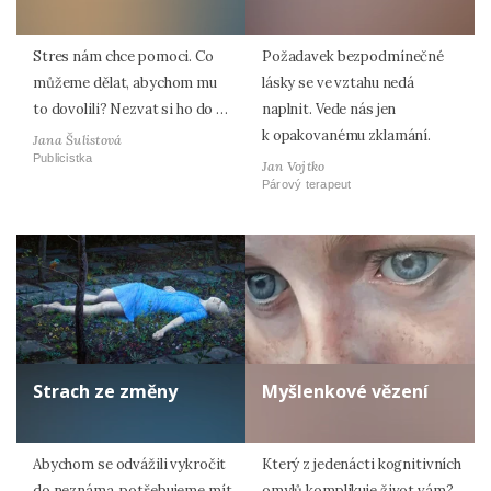
Stres nám chce pomoci. Co
Požadavek bezpodmínečné
můžeme dělat, abychom mu
lásky se ve vztahu nedá
to dovolili? Nezvat si ho do …
naplnit. Vede nás jen
k opakovanému zklamání.
Jana Šulistová
Publicistka
Jan Vojtko
Párový terapeut
Strach ze změny
Myšlenkové vězení
Abychom se odvážili vykročit
Který z jedenácti kognitivních
do neznáma, potřebujeme mít
omylů komplikuje život vám?