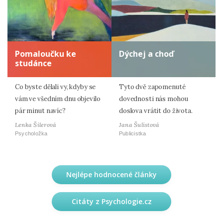
Pomaloučku ke
Dýchej a choď
studánce
Co byste dělali vy, kdyby se
Tyto dvě zapomenuté
vám ve všedním dnu objevilo
dovednosti nás mohou
pár minut navíc?
doslova vrátit do života.
Lenka Šilerová
Jana Šulistová
Psycholožka
Publicistka
Nejlépe hodnocené články
Citáty z Psychologie.cz