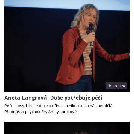
1h 18m
Aneta Langrová: Duše potřebuje péči
Péče o psychiku je docela dřina – a nikdo to za nás neudělá.
Přednáška psycholožky Anety Langrové.