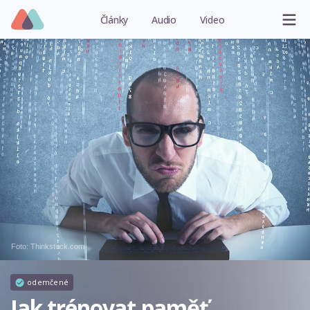
Články
Audio
Video
Foto: Thinkstock.com
odemčené
Jak trénovat paměť