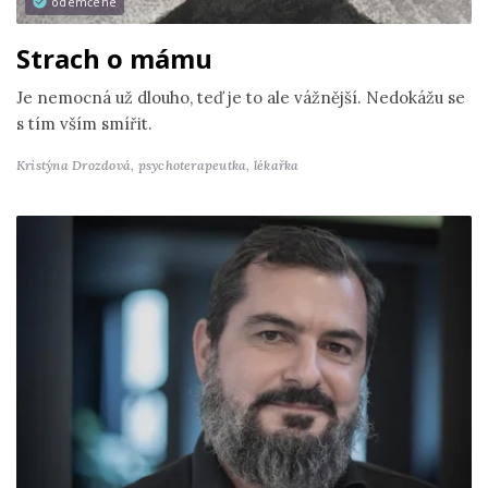
odemčené
Strach o mámu
Je nemocná už dlouho, teď je to ale vážnější. Nedokážu se
s tím vším smířit.
Kristýna Drozdová,
psychoterapeutka, lékařka