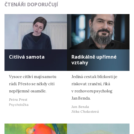
ČTENÁŘI DOPORUČUJÍ
Citlivá samota
Radikálně upřímné
vztahy
Vysoce citliví mají samotu
Jediná cesta k blízkosti je
rádi. Přesto se někdy cítí
riskovat zranění, říká
nepříjemně osaměle.
v rozhovoru psycholog
Jan Benda.
Petra Prest
Psycholožka
Jan Benda
Jitka Cholastová