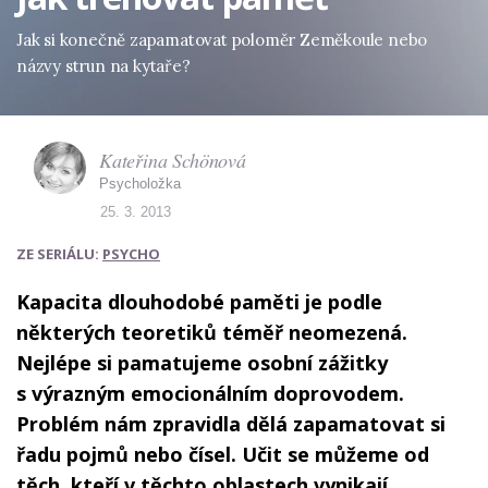
Jak si konečně zapamatovat poloměr Zeměkoule nebo
názvy strun na kytaře?
Kateřina Schönová
Psycholožka
25. 3. 2013
ZE SERIÁLU:
PSYCHO
Kapacita dlouhodobé paměti je podle
některých teoretiků téměř neomezená.
Nejlépe si pamatujeme osobní zážitky
s výrazným emocionálním doprovodem.
Problém nám zpravidla dělá zapamatovat si
řadu pojmů nebo čísel. Učit se můžeme od
těch, kteří v těchto oblastech vynikají.