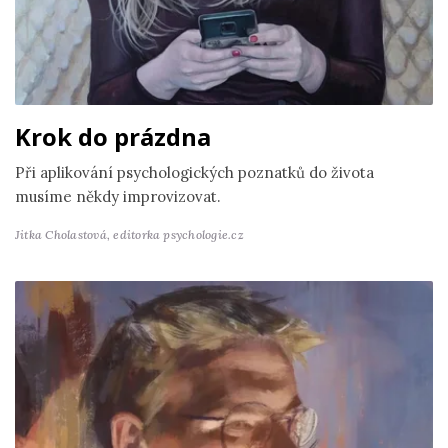
Krok do prázdna
Při aplikování psychologických poznatků do života
musíme někdy improvizovat.
Jitka Cholastová,
editorka psychologie.cz