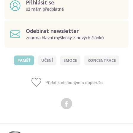
Přihlásit se
už mám předplatné
Odebírat newsletter
zdarma hlavní myšlenky z nových článků
PAMĚŤ
UČENÍ
EMOCE
KONCENTRACE
Odeslat
Zadáním e-mailu souhlasíte se zpracováním osobních
Přidat k oblíbeným a doporučit
údajů.