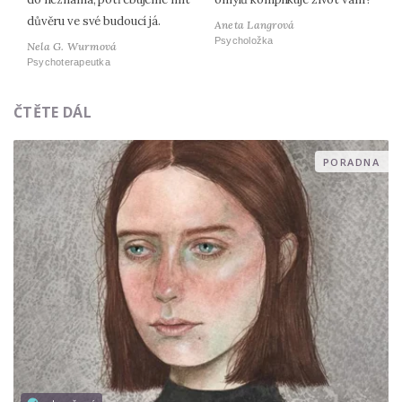
důvěru ve své budoucí já.
Aneta Langrová
Psycholožka
Nela G. Wurmová
Psychoterapeutka
ČTĚTE DÁL
PORADNA