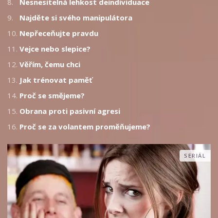
8.
Nesnesitelná lehkost deindividuace
9.
Najděte si svého manipulátora
10.
Nepřeceňujte pravdu
11.
Vejce nebo slepice?
12.
Věřím, čemu chci
13.
Jak trénovat paměť
14.
Proč se smějeme?
15.
Obrana proti pasivní agresi
16.
Proč se za volantem proměňujeme?
SERIÁL