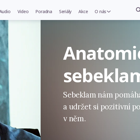
Audio
Video
Poradna
Seriály
Akce
O nás
Anatomi
sebekla
Sebeklam nám pomáhá 
a udržet si pozitivní p
v něm.