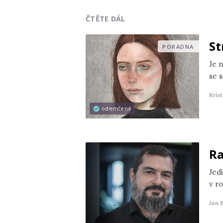
ČTĚTE DÁL
St
PORADNA
Je 
se s
Kris
odemčené
Ra
Jedi
v r
Jan 