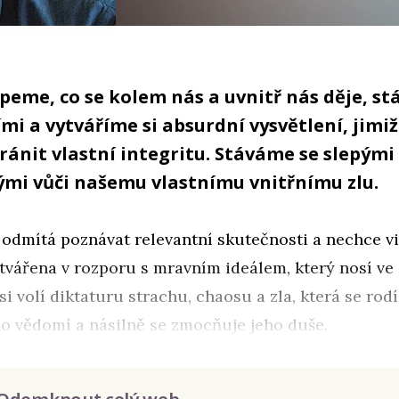
peme, co se kolem nás a uvnitř nás děje, s
i a vytváříme si absurdní vysvětlení, jimiž
ránit vlastní integritu. Stáváme se slepými
mi vůči našemu vlastnímu vnitřnímu zlu.
 odmítá poznávat relevantní skutečnosti a nechce vid
vytvářena v rozporu s mravním ideálem, který nosí ve 
 si volí diktaturu strachu, chaosu a zla, která se rod
o vědomí a násilně se zmocňuje jeho duše.