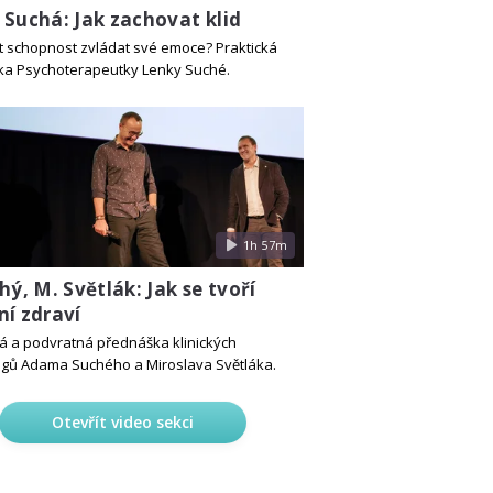
 Suchá: Jak zachovat klid
lit schopnost zvládat své emoce? Praktická
a Psychoterapeutky Lenky Suché.
1h 57m
hý, M. Světlák: Jak se tvoří
ní zdraví
á a podvratná přednáška klinických
gů Adama Suchého a Miroslava Světláka.
Otevřít video sekci