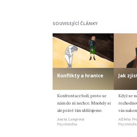
SOUVISEJÍCÍ ČLÁNKY
Konflikty a hranice
Jak zjis
Konfrontace bolí, proto se
Když se n
nám do ní nechce. Mnohdy si
rozhodnout
ale právě tím ubližujeme.
vás nakon
Aneta Langrová
Alžběta Pr
Psycholožka
Psycholožk