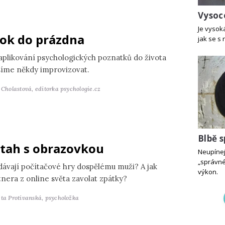
Vysoce
Je vysoká
ok do prázdna
jak se s 
 aplikování psychologických poznatků do života
íme někdy improvizovat.
a Cholastová,
editorka psychologie.cz
Blbě s
tah s obrazovkou
Neupínej
„správné
dávají počítačové hry dospělému muži? A jak
výkon.
tnera z online světa zavolat zpátky?
ěta Protivanská,
psycholožka