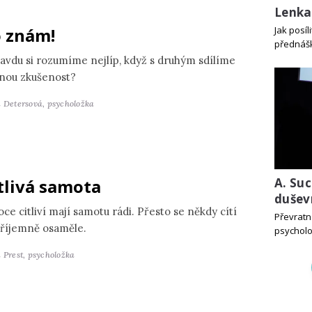
Lenka
 znám!
Jak posí
přednášk
avdu si rozumíme nejlíp, když s druhým sdílíme
jnou zkušenost?
a Detersová,
psycholožka
A. Suc
tlivá samota
dušev
ce citliví mají samotu rádi. Přesto se někdy cítí
Převratn
říjemně osaměle.
psycholo
 Prest,
psycholožka