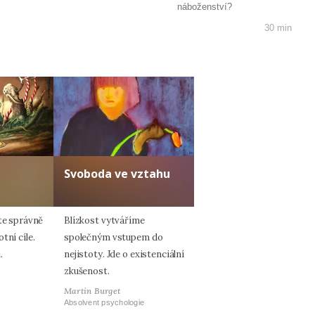
náboženství?
30 min
Svoboda ve vztahu
áte správně
Blízkost vytváříme
tní cíle.
společným vstupem do
.
nejistoty. Jde o existenciální
zkušenost.
Martin Burget
Absolvent psychologie