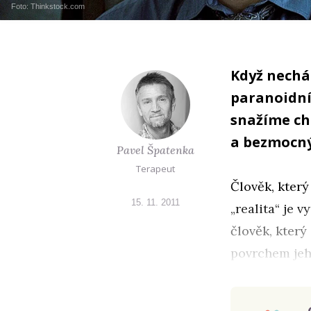
Foto: Thinkstock.com
Když nechá
paranoidním
snažíme ch
a bezmocný
Pavel Špatenka
Terapeut
Člověk, který
15. 11. 2011
„realita“ je 
člověk, který
povrchem jeh