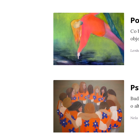
Po
Co 
obj
Lenk
Ps
Bud
o a
Nela