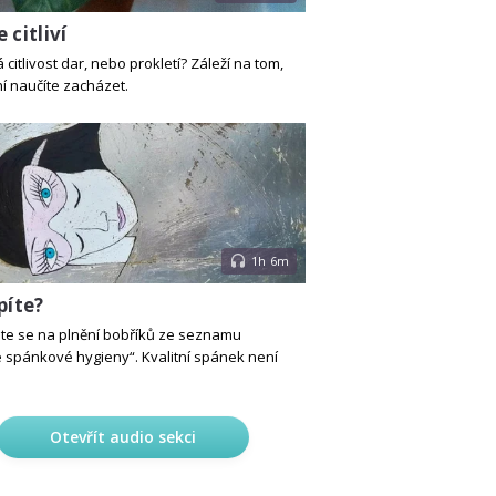
 citliví
 citlivost dar, nebo prokletí? Záleží na tom,
ní naučíte zacházet.
1h 6m
píte?
te se na plnění bobříků ze seznamu
 spánkové hygieny“. Kvalitní spánek není
Otevřít audio sekci