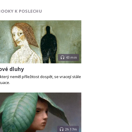
BOOKY K POSLECHU
43 min
ové dluhy
který neměl příležitost dospět, se vracejí stále
tuace.
2h 17m