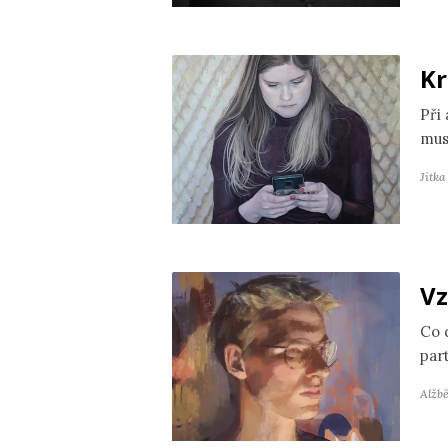
Kr
Při
mus
Jitk
Vz
Co 
par
Alžb