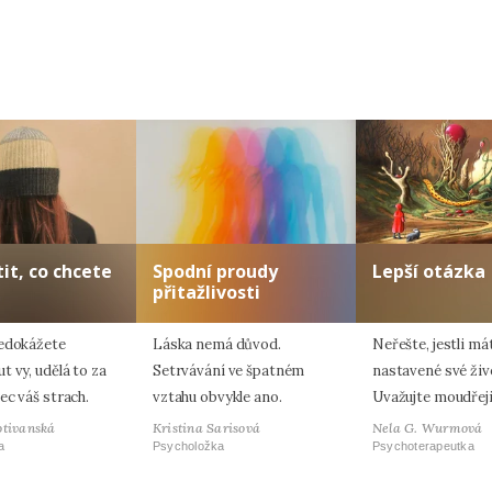
tit, co chcete
Spodní proudy
Lepší otázka
přitažlivosti
edokážete
Láska nemá důvod.
Neřešte, jestli m
 vy, udělá to za
Setrvávání ve špatném
nastavené své živo
ec váš strach.
vztahu obvykle ano.
Uvažujte moudřeji
otivanská
Kristina Sarisová
Nela G. Wurmová
a
Psycholožka
Psychoterapeutka