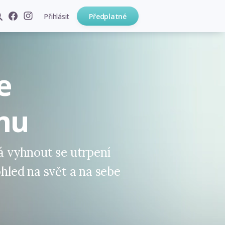
Přihlásit
Předplatné
e
mu
vyhnout se utrpení
ohled na svět a na sebe