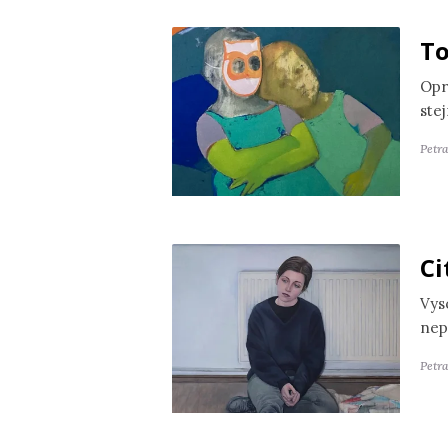
To
Opr
ste
Petr
Ci
Vyso
nep
Petra