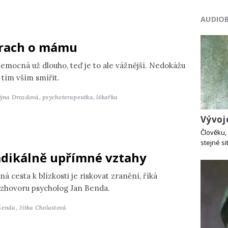
AUDIO
rach o mámu
nemocná už dlouho, teď je to ale vážnější. Nedokážu
 tím vším smířit.
týna Drozdová,
psychoterapeutka, lékařka
Vývoj
Člověku, 
stejné si
dikálně upřímné vztahy
ná cesta k blízkosti je riskovat zranění, říká
ozhovoru psycholog Jan Benda.
Benda,
Jitka Cholastová