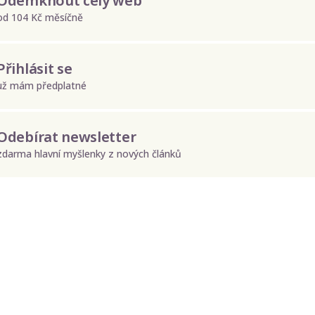
Odemknout celý web
od 104 Kč měsíčně
Přihlásit se
už mám předplatné
Odebírat newsletter
zdarma hlavní myšlenky z nových článků
Odeslat
Zadáním e-mailu souhlasíte se zpracováním osobních údajů.