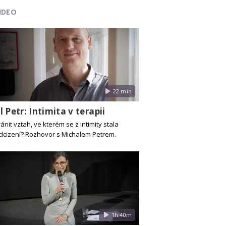
IDEO
22 min
 Petr: Intimita v terapii
ánit vztah, ve kterém se z intimity stala
odcizení? Rozhovor s Michalem Petrem.
1h 40m