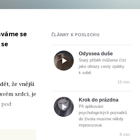
táváme se
ČLÁNKY K POSLECHU
 se
Odyssea duše
Starý příběh můžeme číst
jako obrazy cesty zpátky
k sobě.
16 min
ět, že vnější
svém srdci, je
Krok do prázdna
í pod
Při aplikování
psychologických poznatků
do života musíme někdy
improvizovat.
8 min