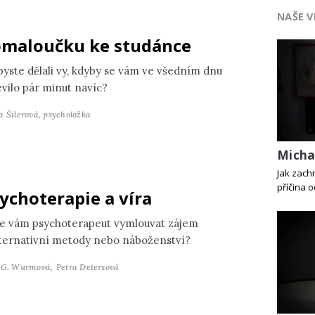
NAŠE V
maloučku ke studánce
byste dělali vy, kdyby se vám ve všedním dnu
evilo pár minut navíc?
a Šilerová,
psycholožka
Michal
Jak zachr
příčina 
ychoterapie a víra
e vám psychoterapeut vymlouvat zájem
lternativní metody nebo náboženství?
 G. Wurmová,
Petra Detersová