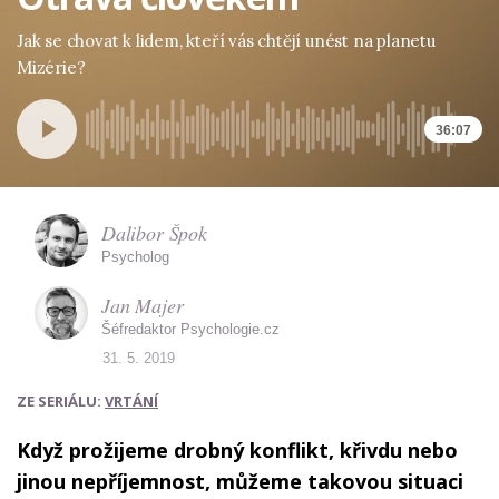
Jak se chovat k lidem, kteří vás chtějí unést na planetu
Mizérie?
36:07
Dalibor Špok
Psycholog
Jan Majer
Šéfredaktor Psychologie.cz
31. 5. 2019
ZE SERIÁLU:
VRTÁNÍ
Když prožijeme drobný konflikt, křivdu nebo
jinou nepříjemnost, můžeme takovou situaci