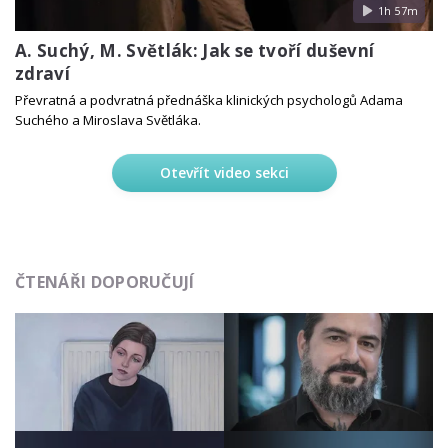
1h 57m
A. Suchý, M. Světlák: Jak se tvoří duševní
zdraví
Převratná a podvratná přednáška klinických psychologů Adama
Suchého a Miroslava Světláka.
Otevřít video sekci
ČTENÁŘI DOPORUČUJÍ