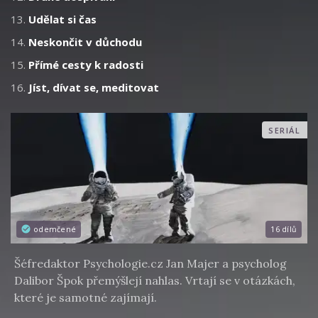
13.
Udělat si čas
14.
Neskončit v důchodu
15.
Přímé cesty k radosti
16.
Jíst, dívat se, meditovat
SERIÁL
odemčené
16 dílů
Šéfredaktor Psychologie.cz Jan Majer a psycholog
Dalibor Špok přemýšlejí nahlas. Vrtají se v otázkách,
které je samotné zajímají.