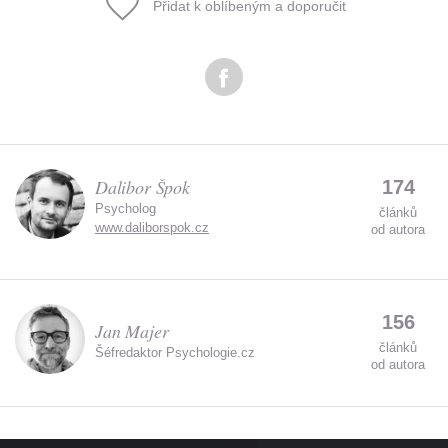
Přidat k oblíbeným a doporučit
Dalibor Špok
174
Psycholog
článků
www.daliborspok.cz
od autora
156
Jan Majer
článků
Šéfredaktor Psychologie.cz
od autora