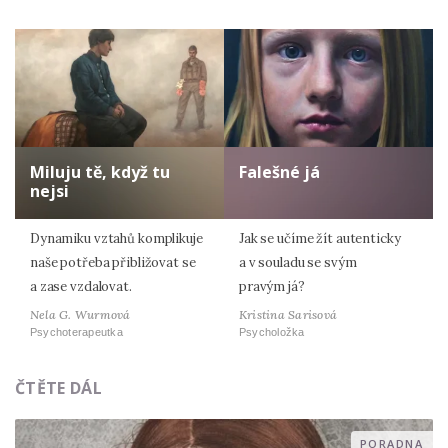
Miluju tě, když tu
Falešné já
nejsi
Dynamiku vztahů komplikuje
Jak se učíme žít autenticky
naše potřeba přibližovat se
a v souladu se svým
a zase vzdalovat.
pravým já?
Nela G. Wurmová
Kristina Sarisová
Psychoterapeutka
Psycholožka
ČTĚTE DÁL
PORADNA