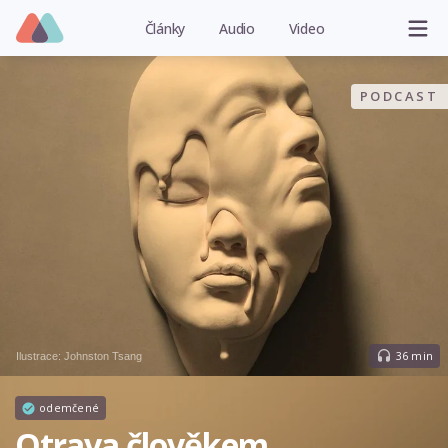
Články
Audio
Video
PODCAST
36 min
Ilustrace:
Johnston Tsang
odemčené
Otrava člověkem