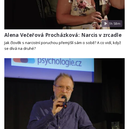
1h 58m
Alena Večeřová Procházková: Narcis v zrcadle
Jak člověk s narcistní poruchou přemýšlí sám o sobě? A co vidí, když
se dívá na druhé?