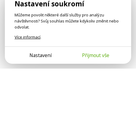
Nastavení soukromí
Můžeme povolit některé další služby pro analýzu
návštěvnosti? Svůj souhlas můžete kdykoliv změnit nebo
odvolat.
Více informací
.
Nastavení
Přijmout vše
Psychologové a psychoterapeuti na webu Psychologie.cz
sdílí své zkušenosti s lidmi, kterým se nemohou věnovat
osobně. Připojte se k nám, podporujeme se navzájem.
Díky.