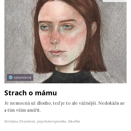
odemčené
Strach o mámu
Je nemocná už dlouho, teď je to ale vážnější. Nedokážu se
s tím vším smířit.
Kristýna Drozdová,
psychoterapeutka, lékařka