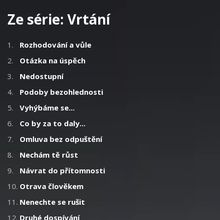
Ze série:
Vrtání
1.
Rozhodování a vůle
2.
Otázka na úspěch
3.
Nedostupní
4.
Podoby bezohlednosti
5.
Vyhýbáme se...
6.
Co by za to daly...
7.
Omluva bez odpuštění
8.
Nechám tě růst
9.
Návrat do přítomnosti
10.
Otrava člověkem
11.
Nenechte se rušit
12.
Druhé dospívání