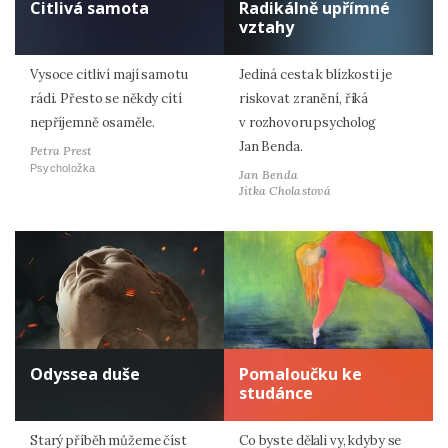
Citlivá samota
Radikálně upřímné
vztahy
Vysoce citliví mají samotu
Jediná cesta k blízkosti je
rádi. Přesto se někdy cítí
riskovat zranění, říká
nepříjemně osaměle.
v rozhovoru psycholog
Jan Benda.
Petra Prest
Psycholožka
Jan Benda
Jitka Cholastová
Odyssea duše
Pomaloučku ke
studánce
Starý příběh můžeme číst
Co byste dělali vy, kdyby se