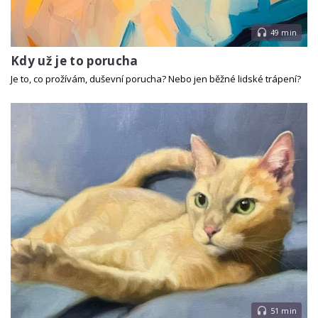
49 min
Kdy už je to porucha
Je to, co prožívám, duševní porucha? Nebo jen běžné lidské trápení?
51 min