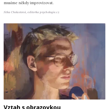
musíme někdy improvizovat.
Jitka Cholastová,
editorka psychologie.cz
Vztah s obrazovkou