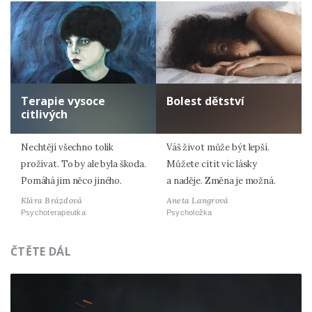
Terapie vysoce
Bolest dětství
citlivých
Nechtějí všechno tolik
Váš život může být lepší.
prožívat. To by ale byla škoda.
Můžete cítit víc lásky
Pomáhá jim něco jiného.
a naděje. Změna je možná.
Klára Brázdová
Aneta Langrová
Psychoterapeutka
Psycholožka
ČTĚTE DÁL