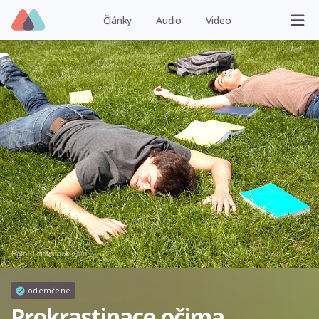
Články
Audio
Video
Foto: Thinkstock.com
odemčené
Prokrastinace očima