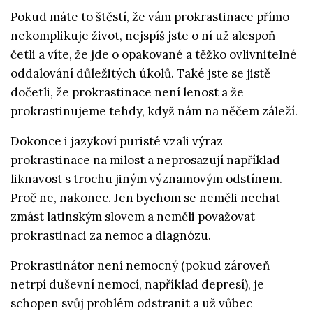
Pokud máte to štěstí, že vám prokrastinace přímo
nekomplikuje život, nejspíš jste o ní už alespoň
četli a víte, že jde o opakované a těžko ovlivnitelné
oddalování důležitých úkolů. Také jste se jistě
dočetli, že prokrastinace není lenost a že
prokrastinujeme tehdy, když nám na něčem záleží.
Dokonce i jazykoví puristé vzali výraz
prokrastinace na milost a neprosazují například
liknavost s trochu jiným významovým odstínem.
Proč ne, nakonec. Jen bychom se neměli nechat
zmást latinským slovem a neměli považovat
prokrastinaci za nemoc a diagnózu.
Prokrastinátor není nemocný (pokud zároveň
netrpí duševní nemocí, například depresí), je
schopen svůj problém odstranit a už vůbec