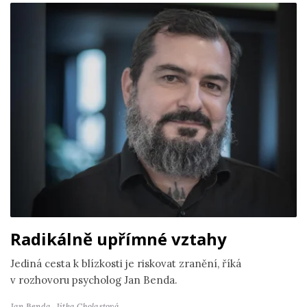
Radikálně upřímné vztahy
Jediná cesta k blízkosti je riskovat zranění, říká
v rozhovoru psycholog Jan Benda.
Jan Benda,
Jitka Cholastová