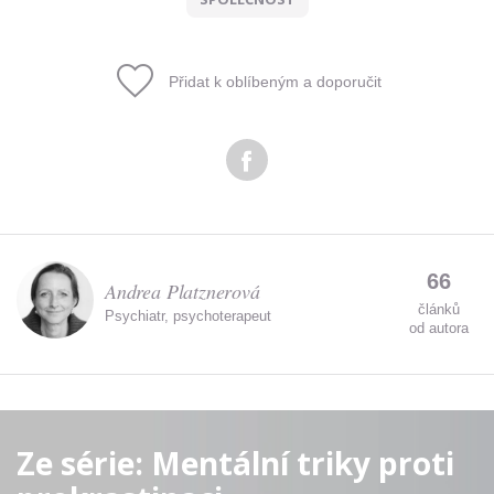
Přidat k oblíbeným a doporučit
66
Andrea Platznerová
článků
Psychiatr, psychoterapeut
od autora
Ze série:
Mentální triky proti