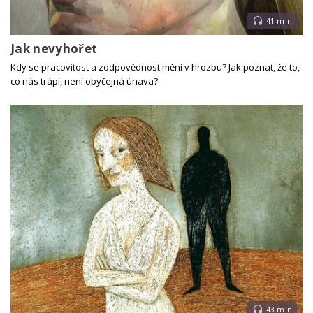
41 min
Jak nevyhořet
Kdy se pracovitost a zodpovědnost mění v hrozbu? Jak poznat, že to,
co nás trápí, není obyčejná únava?
43 min