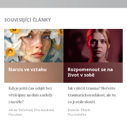
SOUVISEJÍCÍ ČLÁNKY
Narcis ve vztahu
Rozpomenout se na
život v sobě
Kdy je ještě čas odejít bez
Jak vyléčit trauma? Neřešte
větší újmy na duši a někdy
traumatickou událost, ale to,
i na těle?
co jí stále slouží.
Alena Večeřová Procházková
Kamila Thiele
Psychiatr
Psycholožka