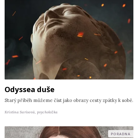
Odyssea duše
Starý příběh můžeme číst jako obrazy cesty zpátky k sobě.
Kristina Sarisová,
psycholožka
PORADNA