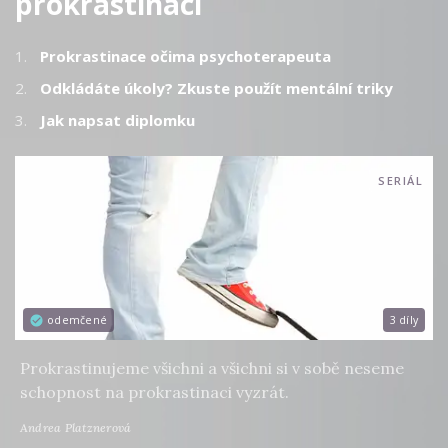
prokrastinaci
1.
Prokrastinace očima psychoterapeuta
2.
Odkládáte úkoly? Zkuste použít mentální triky
3.
Jak napsat diplomku
SERIÁL
odemčené
3 díly
Prokrastinujeme všichni a všichni si v sobě neseme
schopnost na prokrastinaci vyzrát.
Andrea Platznerová