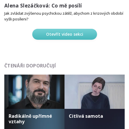
Alena Slezáčková: Co mě posílí
Jak zvládat zvýšenou psychickou zátěž, abychom z krizových období
vyšli posíleni?
Otevřít video sekci
ČTENÁŘI DOPORUČUJÍ
Radikálně upřímné
Citlivá samota
vztahy