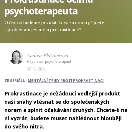
psychoterapeuta
O čem si budeme povídat, když za mnou přijdete
s problémem zvaným prokrastinace?
Andrea Platznerová
Psychiatr, psychoterapeut
20. 6. 2011
ZE SERIÁLU:
MENTÁLNÍ TRIKY PROTI PROKRASTINACI
Prokrastinace je nežádoucí vedlejší produkt
naší snahy vtěsnat se do společenských
norem a splnit očekávání druhých. Chcete‑li na
ni vyzrát, budete muset nahlédnout hlouběji
do svého nitra.