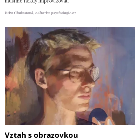
musíme někdy improvizovat.
Jitka Cholastová,
editorka psychologie.cz
Vztah s obrazovkou