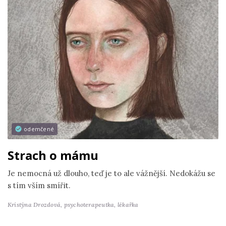
odemčené
Strach o mámu
Je nemocná už dlouho, teď je to ale vážnější. Nedokážu se
s tím vším smířit.
Kristýna Drozdová,
psychoterapeutka, lékařka