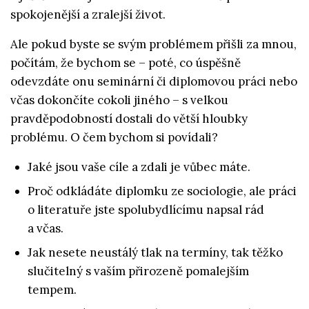
spokojenější a zralejší život.
Ale pokud byste se svým problémem přišli za mnou,
počítám, že bychom se – poté, co úspěšně
odevzdáte onu seminární či diplomovou práci nebo
včas dokončíte cokoli jiného – s velkou
pravděpodobností dostali do větší hloubky
problému. O čem bychom si povídali?
Jaké jsou vaše cíle a zdali je vůbec máte.
Proč odkládáte diplomku ze sociologie, ale práci
o literatuře jste spolubydlícímu napsal rád
a včas.
Jak nesete neustálý tlak na termíny, tak těžko
slučitelný s vaším přirozeně pomalejším
tempem.