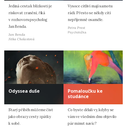
Jediná cesta k blízkosti je
Vysoce citliví mají samotu
riskovat zranění, říká
rádi. Přesto se někdy cítí
v rozhovoru psycholog
nepříjemně osaměle.
Jan Benda.
Petra Prest
Psycholožka
Jan Benda
Jitka Cholastová
Odyssea duše
Pomaloučku ke
studánce
Starý příběh můžeme číst
Co byste dělali vy, kdyby se
jako obrazy cesty zpátky
vám ve všedním dnu objevilo
k sobě.
pár minut navíc?