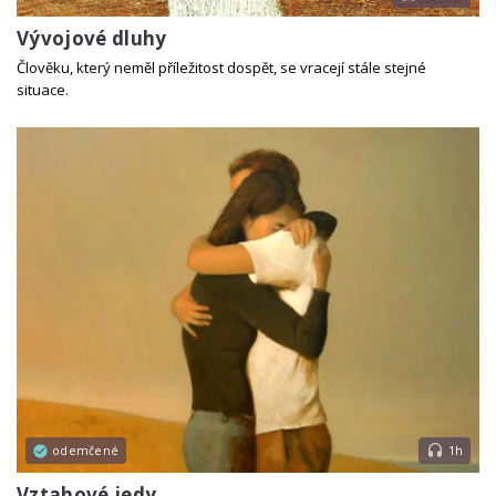
Vývojové dluhy
Člověku, který neměl příležitost dospět, se vracejí stále stejné
situace.
odemčené
1h
Vztahové jedy