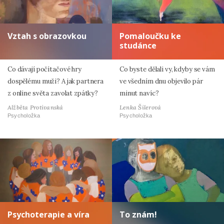
Vztah s obrazovkou
Pomaloučku ke
studánce
Co dávají počítačové hry
Co byste dělali vy, kdyby se vám
dospělému muži? A jak partnera
ve všedním dnu objevilo pár
z online světa zavolat zpátky?
minut navíc?
Alžběta Protivanská
Lenka Šilerová
Psycholožka
Psycholožka
Psychoterapie a víra
To znám!