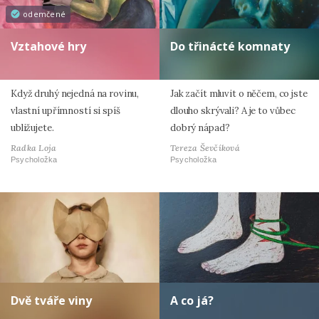
odemčené
Vztahové hry
Do třinácté komnaty
Když druhý nejedná na rovinu,
Jak začít mluvit o něčem, co jste
vlastní upřímností si spíš
dlouho skrývali? A je to vůbec
ubližujete.
dobrý nápad?
Radka Loja
Tereza Ševčíková
Psycholožka
Psycholožka
Dvě tváře viny
A co já?