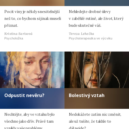
Pocit viny je někdy snesitelnější
Nehledejte drobné úlevy
než to, co bychom si jinak museli
v zaběhlé rutině, ale život, který
přiznat.
bude skutečně váš.
Kristina Sarisová
Tereza Lehečka
Psycholožka
Psychoterapeutka ve výcviku
Odpustit nevěru?
Bolestivý vztah
Nechtějte, aby ve vztahu bylo
Nedokážete zatím nic změnit,
všechno jako dřív. Právě tam
ale už tušíte, že takhle to
vznikly vaše problémy.
dál nejde?