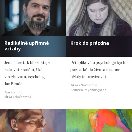
Radikálně upřímné
Krok do prázdna
vztahy
Jediná cesta k blízkosti je
Při aplikování psychologických
riskovat zranění, říká
poznatků do života musíme
v rozhovoru psycholog
někdy improvizovat.
Jan Benda.
Jitka Cholastová
Editorka Psychologie.cz
Jan Benda
Jitka Cholastová