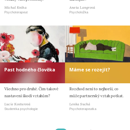
Michal Kniha
Aneta Langrová
Psychoterapeut
Psycholožka
Past hodného člověka
Máme se rozejít?
Všechno pro druhé. Čím takové
Rozchod není to nejhorší, co
nastavení škodí vztahům?
může partnerský vztah potkat.
Lucie Kosturová
Lenka Suchá
Studentka psychologie
Psychoterapeutka