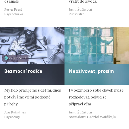
osaměle.
vrátit do života.
Petra Prest
Jana Šulistová
Psycholožka
Publicistka
odemčené
Bezmocní rodiče
Neoživovat, prosím
My, kdo pracujeme s dětmi, dnes
I v bezmoci o sobě člověk může
potkáváme velmi podobné
rozhodovat, pokud se
příběhy.
připraví včas.
Jan Kulhánek
Jana Šulistová
Stanislava Gabriel Waldštejn
Psycholog