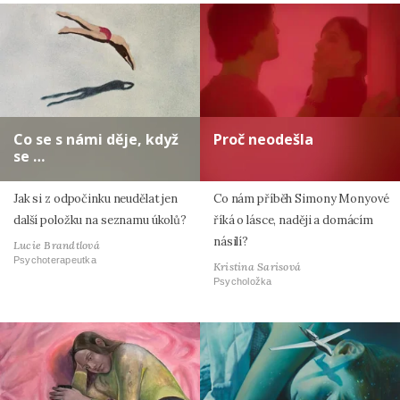
Co se s námi děje, když
Proč neodešla
se …
Jak si z odpočinku neudělat jen
Co nám příběh Simony Monyové
další položku na seznamu úkolů?
říká o lásce, naději a domácím
násilí?
Lucie Brandtlová
Psychoterapeutka
Kristina Sarisová
Psycholožka