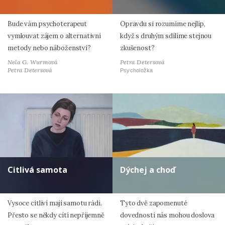
Bude vám psychoterapeut
Opravdu si rozumíme nejlíp,
vymlouvat zájem o alternativní
když s druhým sdílíme stejnou
metody nebo náboženství?
zkušenost?
Nela G. Wurmová
Petra Detersová
Petra Detersová
Psycholožka
Citlivá samota
Dýchej a choď
Vysoce citliví mají samotu rádi.
Tyto dvě zapomenuté
Přesto se někdy cítí nepříjemně
dovednosti nás mohou doslova