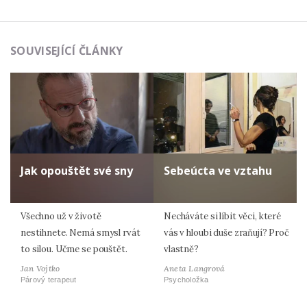
SOUVISEJÍCÍ ČLÁNKY
Jak opouštět své sny
Sebeúcta ve vztahu
Všechno už v životě
Necháváte si líbit věci, které
nestihnete. Nemá smysl rvát
vás v hloubi duše zraňují? Proč
to silou. Učme se pouštět.
vlastně?
Jan Vojtko
Aneta Langrová
Párový terapeut
Psycholožka