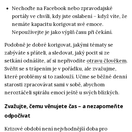
Nechoďte na Facebook nebo zpravodajské
portály ve chvíli, kdy jste oslabení – když víte, že
nemáte kapacitu korigovat své emoce.
Nepoužívejte je jako výplň času při čekání.
Podobně je dobré korigovat, jakými tématy se
zabýváte s přáteli, a sledovat, jaký pocit si ze
setkání odnášíte, ať si nepřivodíte
otravu člověkem
.
Svěřit se s trápením je v pořádku, ale zvažujme,
které problémy si to zaslouží. Učme se běžné denní
starosti zpracovávat sami v sobě, abychom
neroztáčeli spirálu emocí ještě u svých blízkých.
Zvažujte, čemu věnujete čas – a nezapomeňte
odpočívat
Krizové období není nejvhodnější doba pro