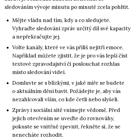
sledováním vývoje minutu po minutě zcela pohltit.
Mějte vládu nad tím, kdy a co sledujete.
Vyhraďte sledování zpráv určitý díl své kapacity
a nepřekračujte jej.
Volte kanály, které ve vás příliš nejitří emoce.
Například můžete zjistit, že je pro vás lepší číst
textové zpravodajství či poslouchat rozhlas
místo sledování videí.
Domluvte se s blízkými, v jaké míře se budete
o aktuálním dění bavit. Požádejte je, aby vás
nezahlcovali vším, co kde četli nebo slyšeli.
Zprávy i sociální sítě vnímejte vědomě. Před
jejich otevřením se uveďte do rovnováhy,
pokuste se vnitřně zpevnit, řekněte si, že se
nenecháte rozhodit.