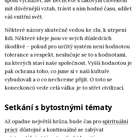
spolu vycházet, ale nechcete s takovým člověkem
mít důvěrnější vztah, trávit s ním hodně času, sdílet
váš vnitřní svět.
Některé názory skutečně vedou ke zlu, k utrpení
lidí. Některé ideje jsou ve svých důsledcích
škodlivé – pokud pro určitý systém není hodnotou
tolerance a respekt, neslučuje se to s hodnotami,
na kterých staví naše společnost. Vyšší hodnotou je
pak ochrana toho, co jsme si v naší kultuře
vybudovali a o co nechceme přijít. O toto se
koneckonců vede celá válka: je to střet civilizací.
Setkání s bytostnými tématy
Až opadne největší hrůza, bude čas pro
spirituální
práci
: důstojně a kontinuálně se zabývat