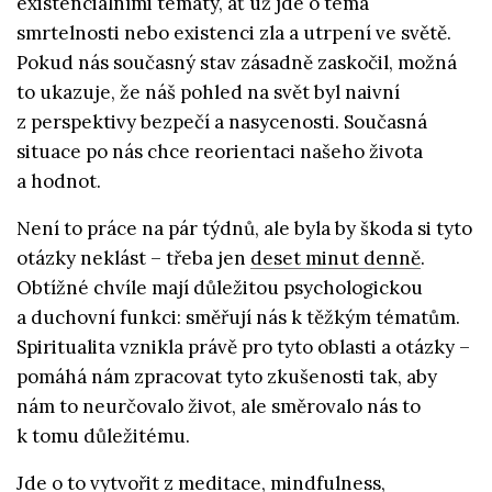
existenciálními tématy, ať už jde o téma
smrtelnosti nebo existenci zla a utrpení ve světě.
Pokud nás současný stav zásadně zaskočil, možná
to ukazuje, že náš pohled na svět byl naivní
z perspektivy bezpečí a nasycenosti. Současná
situace po nás chce reorientaci našeho života
a hodnot.
Není to práce na pár týdnů, ale byla by škoda si tyto
otázky neklást – třeba jen
deset minut denně
.
Obtížné chvíle mají důležitou psychologickou
a duchovní funkci: směřují nás k těžkým tématům.
Spiritualita vznikla právě pro tyto oblasti a otázky –
pomáhá nám zpracovat tyto zkušenosti tak, aby
nám to neurčovalo život, ale směrovalo nás to
k tomu důležitému.
Jde o to vytvořit z meditace, mindfulness,