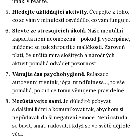
jinak, v realitě.
Hledejte uklidňující aktivity.
Čerpejte z toho,
co se vám v minulosti osvědčilo, co vám funguje.
Slevte ze stresujících úkolů.
Naše mentální
kapacita není neomezená – pokud ji vyčerpáme,
můžeme se pak zhroutit z maličkosti. Zároveň
platí, že určitá míra složitých a náročných
aktivit pomáhá odvádět pozornost.
Věnujte čas psychohygieně.
Relaxace,
autogenní trénink, jóga, mindfulness…, to vše
pomáhá, pokud se tomu věnujeme pravidelně.
Nezůstávejte sami.
Je důležité pobývat
s dalšími lidmi a komunikovat tak, abychom si
nepřidávali další negativní emoce. Není ostuda
se bavit, smát, radovat, i když se ve světě dějí zlé
věci.