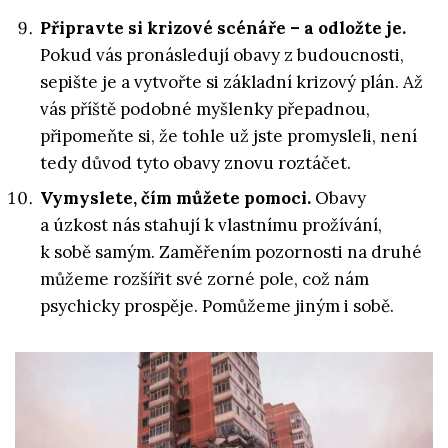
Připravte si krizové scénáře – a odložte je.
Pokud vás pronásledují obavy z budoucnosti,
sepište je a vytvořte si základní krizový plán. Až
vás příště podobné myšlenky přepadnou,
připomeňte si, že tohle už jste promysleli, není
tedy důvod tyto obavy znovu roztáčet.
Vymyslete, čím můžete pomoci.
Obavy
a úzkost nás stahují k vlastnímu prožívání,
k sobě samým. Zaměřením pozornosti na druhé
můžeme rozšířit své zorné pole, což nám
psychicky prospěje. Pomůžeme jiným i sobě.