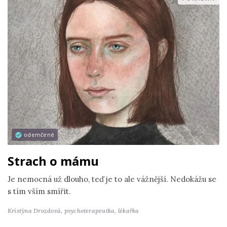
odemčené
Strach o mámu
Je nemocná už dlouho, teď je to ale vážnější. Nedokážu se
s tím vším smířit.
Kristýna Drozdová,
psychoterapeutka, lékařka