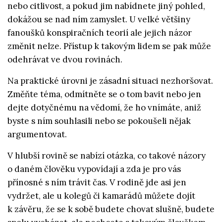
nebo citlivost, a pokud jim nabídnete jiný pohled,
dokážou se nad ním zamyslet. U velké většiny
fanoušků konspiračních teorií ale jejich názor
změnit nelze. Přístup k takovým lidem se pak může
odehrávat ve dvou rovinách.
Na praktické úrovni je zásadní situaci nezhoršovat.
Změňte téma, odmítněte se o tom bavit nebo jen
dejte dotyčnému na vědomí, že ho vnímáte, aniž
byste s ním souhlasili nebo se pokoušeli nějak
argumentovat.
V hlubší rovině se nabízí otázka, co takové názory
o daném člověku vypovídají a zda je pro vás
přínosné s ním trávit čas. V rodině jde asi jen
vydržet, ale u kolegů či kamarádů můžete dojít
k závěru, že se k sobě budete chovat slušně, budete