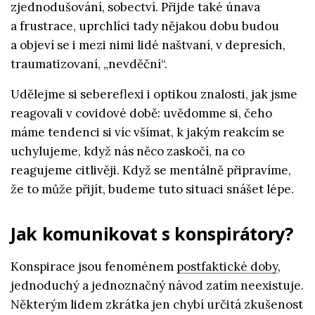
zjednodušování, sobectví. Přijde také únava
a frustrace, uprchlíci tady nějakou dobu budou
a objeví se i mezi nimi lidé naštvaní, v depresích,
traumatizovaní, „nevděční“.
Udělejme si sebereflexi i optikou znalosti, jak jsme
reagovali v covidové době: uvědomme si, čeho
máme tendenci si víc všímat, k jakým reakcím se
uchylujeme, když nás něco zaskočí, na co
reagujeme citlivěji. Když se mentálně připravíme,
že to může přijít, budeme tuto situaci snášet lépe.
Jak komunikovat s konspirátory?
Konspirace jsou fenoménem
postfaktické doby
,
jednoduchý a jednoznačný návod zatím neexistuje.
Některým lidem zkrátka jen chybí určitá zkušenost