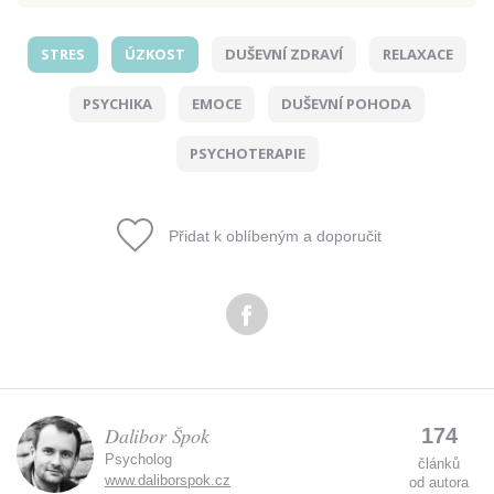
STRES
ÚZKOST
DUŠEVNÍ ZDRAVÍ
RELAXACE
Odeslat
PSYCHIKA
EMOCE
DUŠEVNÍ POHODA
Zadáním e-mailu souhlasíte se zpracováním osobních
údajů.
PSYCHOTERAPIE
Přidat k oblíbeným a doporučit
Dalibor Špok
174
Psycholog
článků
www.daliborspok.cz
od autora