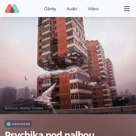
Články
Audio
Video
Ilustrace:
Jeremy Geddes
odemčené
Psychika pod palbou