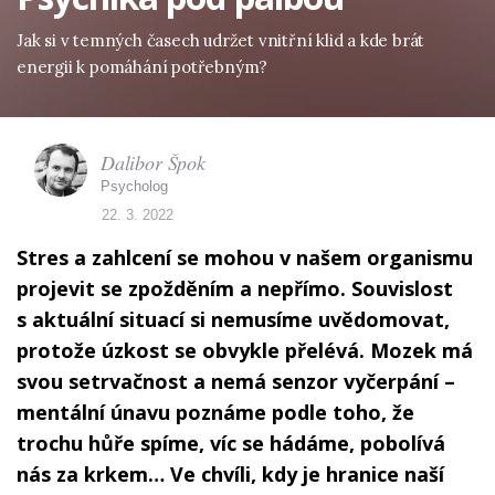
Jak si v temných časech udržet vnitřní klid a kde brát
energii k pomáhání potřebným?
Dalibor Špok
Psycholog
22. 3. 2022
Stres a zahlcení se mohou v našem organismu
projevit se zpožděním a nepřímo. Souvislost
s aktuální situací si nemusíme uvědomovat,
protože úzkost se obvykle přelévá. Mozek má
svou setrvačnost a nemá senzor vyčerpání –
mentální únavu poznáme podle toho, že
trochu hůře spíme, víc se hádáme, pobolívá
nás za krkem… Ve chvíli, kdy je hranice naší