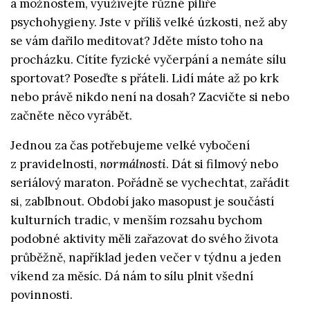
a možnostem, využívejte různé pilíře
psychohygieny. Jste v příliš velké úzkosti, než aby
se vám dařilo meditovat? Jděte místo toho na
procházku. Cítíte fyzické vyčerpání a nemáte sílu
sportovat? Poseďte s přáteli. Lidí máte až po krk
nebo právě nikdo není na dosah? Zacvičte si nebo
začněte něco vyrábět.
Jednou za čas potřebujeme velké vybočení
z pravidelnosti,
normálnosti
. Dát si filmový nebo
seriálový maraton. Pořádně se vychechtat, zařádit
si, zablbnout. Období jako masopust je součástí
kulturních tradic, v menším rozsahu bychom
podobné aktivity měli zařazovat do svého života
průběžně, například jeden večer v týdnu a jeden
víkend za měsíc. Dá nám to sílu plnit všední
povinnosti.