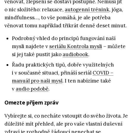
věnovat, zlepšení se dostaví postupně. Nemusí jít
o nic složitého: relaxace,
autogenní trénink
, jóga,
mindfulness…, to vše pomáhá, je ale potřeba
věnovat tomu například třikrát denně deset minut.
Podrobný vhled do principů fungování naší
mysli najdete v
seriálu Kontrola mysli
– můžete
si jej také pustit jako
audiobook
.
Řadu praktických tipů, dobře využitelných
i v současné situaci, přináší seriál
COVID –
manuál pro naši mysl
. I ten nabízíme také
v
audio podobě
.
Omezte příjem zpráv
Vybírejte si, co necháte vstoupit do svého života. Je
důležité mít přehled, ale pro vaše vlastní duševní
zdraví je rozhodně žádoucí nenechat se