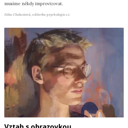
musíme někdy improvizovat.
Jitka Cholastová,
editorka psychologie.cz
Vztah s obrazovkou