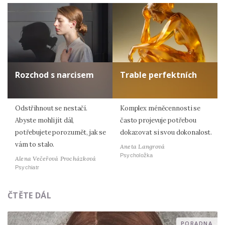
Rozchod s narcisem
Trable perfektních
Odstřihnout se nestačí.
Komplex méněcennosti se
Abyste mohli jít dál,
často projevuje potřebou
potřebujete porozumět, jak se
dokazovat si svou dokonalost.
vám to stalo.
Aneta Langrová
Psycholožka
Alena Večeřová Procházková
Psychiatr
ČTĚTE DÁL
PORADNA