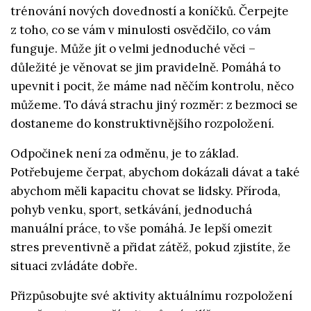
trénování nových dovedností a koníčků. Čerpejte
z toho, co se vám v minulosti osvědčilo, co vám
funguje. Může jít o velmi jednoduché věci –
důležité je věnovat se jim pravidelně. Pomáhá to
upevnit i pocit, že máme nad něčím kontrolu, něco
můžeme. To dává strachu jiný rozměr: z bezmoci se
dostaneme do konstruktivnějšího rozpoložení.
Odpočinek není za odměnu, je to základ.
Potřebujeme čerpat, abychom dokázali dávat a také
abychom měli kapacitu chovat se lidsky. Příroda,
pohyb venku, sport, setkávání, jednoduchá
manuální práce, to vše pomáhá. Je lepší omezit
stres preventivně a přidat zátěž, pokud zjistíte, že
situaci zvládáte dobře.
Přizpůsobujte své aktivity aktuálnímu rozpoložení