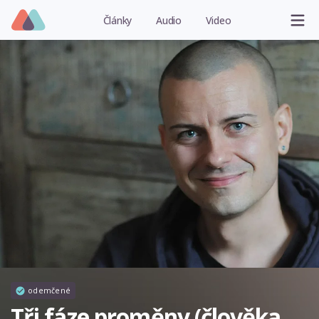
Články
Audio
Video
odemčené
Tři fáze proměny (člověka