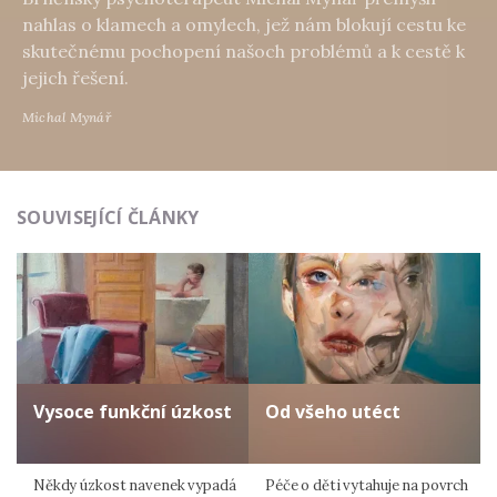
nahlas o klamech a omylech, jež nám blokují cestu ke
skutečnému pochopení našoch problémů a k cestě k
jejich řešení.
Michal Mynář
SOUVISEJÍCÍ ČLÁNKY
Vysoce funkční úzkost
Od všeho utéct
Někdy úzkost navenek vypadá
Péče o děti vytahuje na povrch