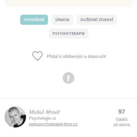
VYHOŘENÍ
ÚNAVA
DUŠEVNÍ ZDRAVÍ
Odeslat
PSYCHOTERAPIE
Zadáním e-mailu souhlasíte se zpracováním osobních
údajů.
Přidat k oblíbeným a doporučit
Michal Mynář
97
Psychologie.cz
článků
www.psychoterapie-brno.cz
od autora