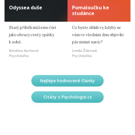
Odyssea duše
Pomaloučku ke
studánce
Starý příběh můžeme číst
Co byste dělali vy, kdyby se
jako obrazy cesty zpátky
vám ve všedním dnu objevilo
k sobě.
pár minut navíc?
Kristina Sarisová
Lenka Šilerová
Psycholožka
Psycholožka
Nejlépe hodnocené články
Citáty z Psychologie.cz