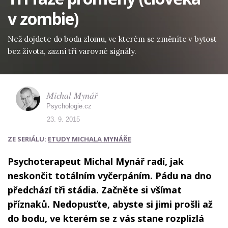
v zombie)
Než dojdete do bodu zlomu, ve kterém se změníte v bytost
bez života, zazní tři varovné signály.
Michal Mynář
Psychologie.cz
23. 9. 2015
ZE SERIÁLU:
ETUDY MICHALA MYNÁŘE
Psychoterapeut Michal Mynář radí, jak
neskončit totálním vyčerpáním. Pádu na dno
předchází tři stádia. Začněte si všímat
příznaků. Nedopusťte, abyste si jimi prošli až
do bodu, ve kterém se z vás stane rozplizlá