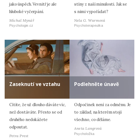
jako úspěch. Vevnitř je ale
stíny z naší minulosti. Jak se
hluboké vyčerpání.
s nimi vypořádat?
Michal Mynář
Nela G. Wurmová
Psychologie.cz
Psychoterapeutka
Zaseknutí ve vztahu
Podlehněte únavě
Cítíte, že už dlouho dáváte víc,
Odpočinek není za odměnu. Je
než dostáváte. Přesto se od
to základ, na kterém stojí
druhého nedokážete
všechno, co děláme.
odpoutat.
Aneta Langrová
Psycholožka
Petra Prest