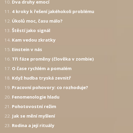
10.
Dva druhy emocí
11.
4 kroky k řešení jakéhokoli problému
12.
Úkolů moc, času málo?
13.
Štěstí jako signál
14.
Kam vedou zkratky
15.
Einstein v nás
16.
Tři fáze proměny (člověka v zombie)
17.
O čase rychlém a pomalém
18.
Když hudba tryská zevnitř
19.
Pracovní pohovory: co rozhoduje?
20.
Fenomenologie hladu
21.
Pohotovostní režim
22.
Jak se mění myšlení
23.
Rodina a její rituály