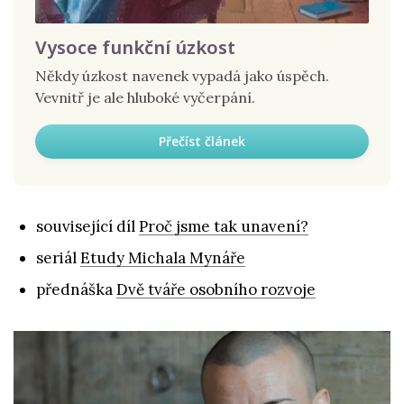
Vysoce funkční úzkost
Někdy úzkost navenek vypadá jako úspěch.
Vevnitř je ale hluboké vyčerpání.
Přečíst článek
související díl
Proč jsme tak unavení?
seriál
Etudy Michala Mynáře
přednáška
Dvě tváře osobního rozvoje