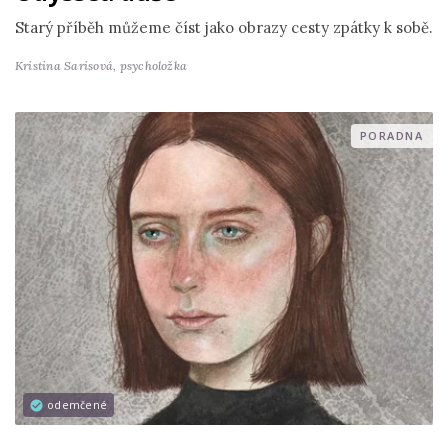
Starý příběh můžeme číst jako obrazy cesty zpátky k sobě.
Kristina Sarisová,
psycholožka
PORADNA
odemčené