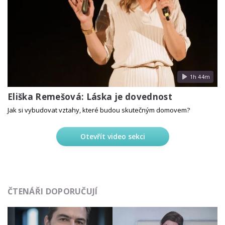
1h 44m
Eliška Remešová: Láska je dovednost
Jak si vybudovat vztahy, které budou skutečným domovem?
Otevřít video sekci
ČTENÁŘI DOPORUČUJÍ