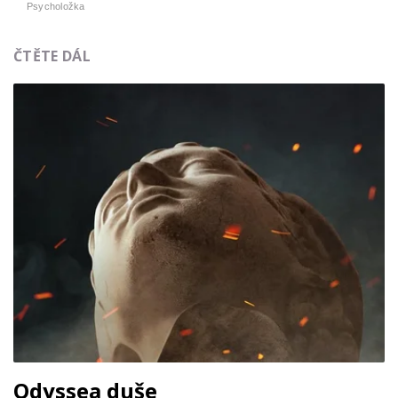
Psycholožka
ČTĚTE DÁL
Odyssea duše