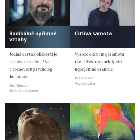
Radikálně upřímné
Citlivá samota
vztahy
Jediná cesta k blízkosti je
Vysoce citliví mají samotu
riskovat zranění, říká
rádi. Přesto se někdy cítí
v rozhovoru psycholog
nepříjemně osaměle.
Jan Benda.
Petra Prest
Psycholožka
Jan Benda
Jitka Cholastová