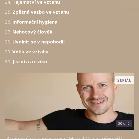
24.
Tajemství ve vztahu
25.
Zpětná vazba ve vztahu
26.
Informační hygiena
27.
Nehotový člověk
28.
Uvolnit se v nepohodlí
29.
Vděk ve vztahu
30.
Jistota a riziko
SERIÁL
30 dílů
Brněnský psychoterapeut Michal Mynář přemýšlí