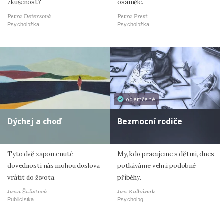
zkušenost?
osaměle.
Petra Detersová
Petra Prest
Psycholožka
Psycholožka
odemčené
Dýchej a choď
Bezmocní rodiče
Tyto dvě zapomenuté
My, kdo pracujeme s dětmi, dnes
dovednosti nás mohou doslova
potkáváme velmi podobné
vrátit do života.
příběhy.
Jana Šulistová
Jan Kulhánek
Publicistka
Psycholog