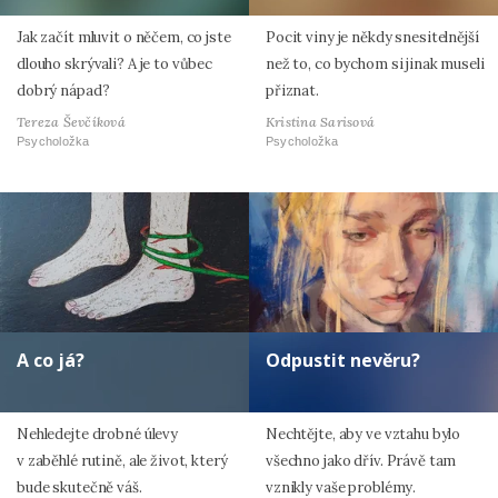
Jak začít mluvit o něčem, co jste
Pocit viny je někdy snesitelnější
dlouho skrývali? A je to vůbec
než to, co bychom si jinak museli
dobrý nápad?
přiznat.
Tereza Ševčíková
Kristina Sarisová
Psycholožka
Psycholožka
A co já?
Odpustit nevěru?
Nehledejte drobné úlevy
Nechtějte, aby ve vztahu bylo
v zaběhlé rutině, ale život, který
všechno jako dřív. Právě tam
bude skutečně váš.
vznikly vaše problémy.