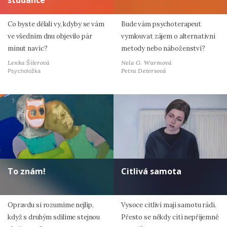
studánce
Co byste dělali vy, kdyby se vám
Bude vám psychoterapeut
ve všedním dnu objevilo pár
vymlouvat zájem o alternativní
minut navíc?
metody nebo náboženství?
Lenka Šilerová
Nela G. Wurmová
Petra Detersová
Psycholožka
To znám!
Citlivá samota
Opravdu si rozumíme nejlíp,
Vysoce citliví mají samotu rádi.
když s druhým sdílíme stejnou
Přesto se někdy cítí nepříjemně