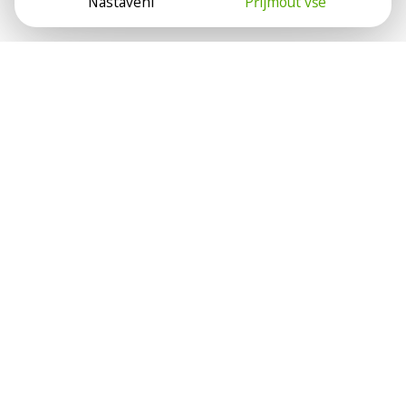
Nastavení
Přijmout vše
Psychologové a psychoterapeuti na webu Psychologie.cz
sdílí své zkušenosti s lidmi, kterým se nemohou věnovat
osobně. Připojte se k nám, podporujeme se navzájem.
Díky.
Předplatné
Darujte předplatné
Přihlásit