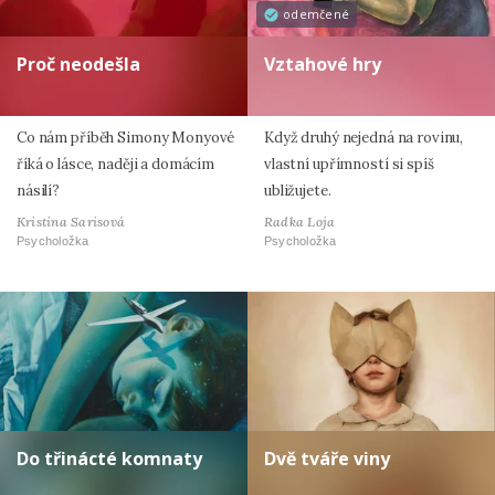
odemčené
Proč neodešla
Vztahové hry
Co nám příběh Simony Monyové
Když druhý nejedná na rovinu,
říká o lásce, naději a domácím
vlastní upřímností si spíš
násilí?
ubližujete.
Kristina Sarisová
Radka Loja
Psycholožka
Psycholožka
Do třinácté komnaty
Dvě tváře viny