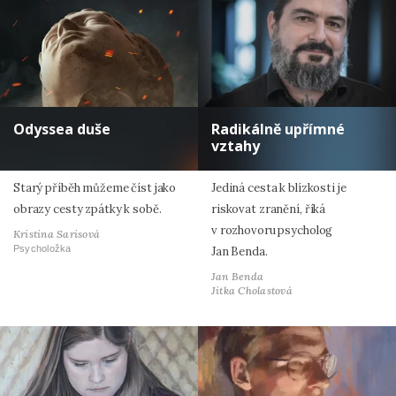
Odyssea duše
Radikálně upřímné
vztahy
Starý příběh můžeme číst jako
Jediná cesta k blízkosti je
obrazy cesty zpátky k sobě.
riskovat zranění, říká
v rozhovoru psycholog
Kristina Sarisová
Psycholožka
Jan Benda.
Jan Benda
Jitka Cholastová