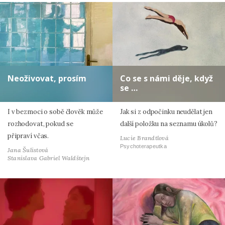
Neoživovat, prosím
Co se s námi děje, když
se …
I v bezmoci o sobě člověk může
Jak si z odpočinku neudělat jen
rozhodovat, pokud se
další položku na seznamu úkolů?
připraví včas.
Lucie Brandtlová
Psychoterapeutka
Jana Šulistová
Stanislava Gabriel Waldštejn