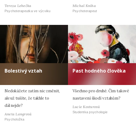
Tereza Lehečka
Michal Kniha
Psychoterapeutka ve výcviku
Psychoterapeut
Bolestivý vztah
Past hodného člověka
Nedokážete zatím nic změnit,
Všechno pro druhé. Čím takové
ale už tušíte, že takhle to
nastavení škodí vztahům?
dál nejde?
Lucie Kosturová
Studentka psychologie
Aneta Langrová
Psycholožka