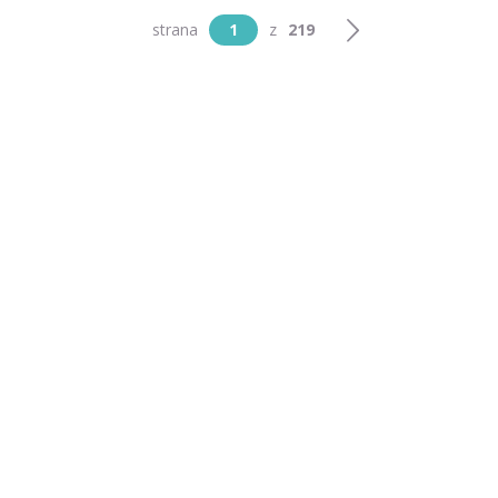
strana
1
z
219