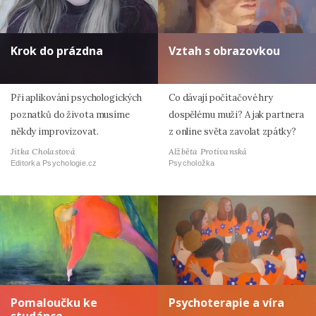
Krok do prázdna
Vztah s obrazovkou
Při aplikování psychologických
Co dávají počítačové hry
poznatků do života musíme
dospělému muži? A jak partnera
někdy improvizovat.
z online světa zavolat zpátky?
Jitka Cholastová
Alžběta Protivanská
Editorka Psychologie.cz
Psycholožka
Pomaloučku ke
Psychoterapie a víra