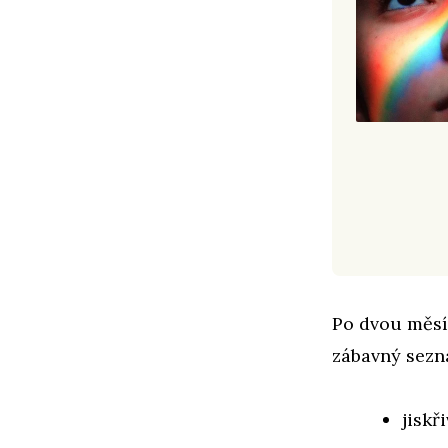
Po dvou měsíc
zábavný sezna
jiskř