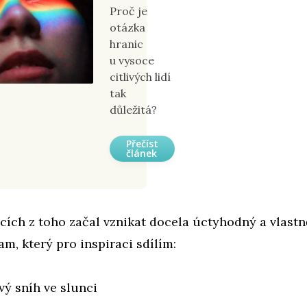
Proč je
otázka
hranic
u vysoce
citlivých lidí
tak
důležitá?
Přečíst
článek
ích z toho začal vznikat docela úctyhodný a vlastn
m, který pro inspiraci sdílím:
ivý sníh ve slunci