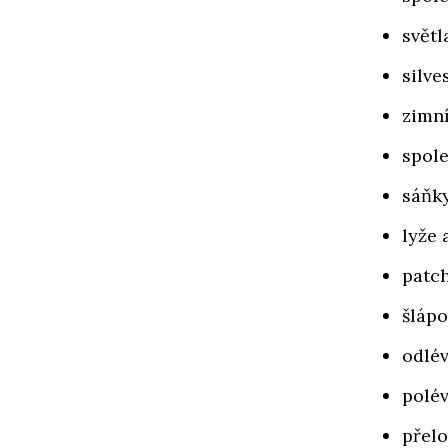
světl
silve
zimní
spole
sáňk
lyže 
patch
šlápo
odlév
polé
přelo