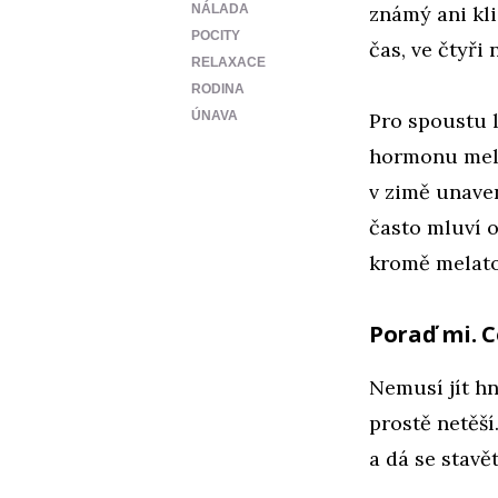
NÁLADA
známý ani kli
POCITY
čas, ve čtyři
RELAXACE
RODINA
ÚNAVA
Pro spoustu l
hormonu mela
v zimě unaven
často mluví 
kromě melato
Poraď mi. 
Nemusí jít hn
prostě netěší
a dá se stavě