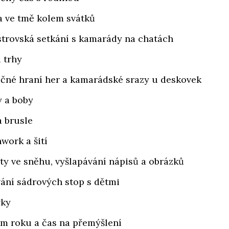
a ve tmě kolem svátků
strovská setkání s kamarády na chatách
 trhy
čné hraní her a kamarádské srazy u deskovek
y a boby
a brusle
work a šití
ty ve sněhu, vyšlapávání nápisů a obrázků
ání sádrových stop s dětmi
vky
m roku a čas na přemýšlení