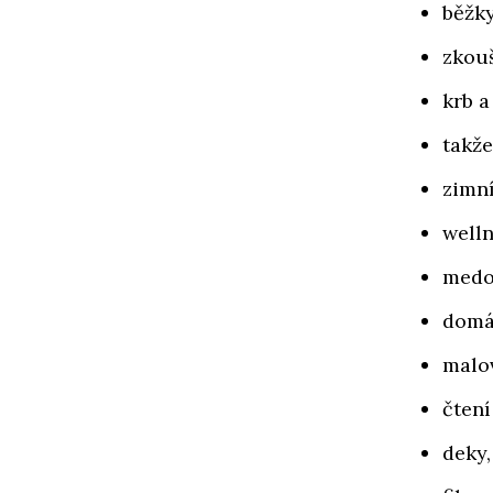
běžk
zkou
krb a
takže
zimní
welln
medo
domác
malo
čtení
deky,