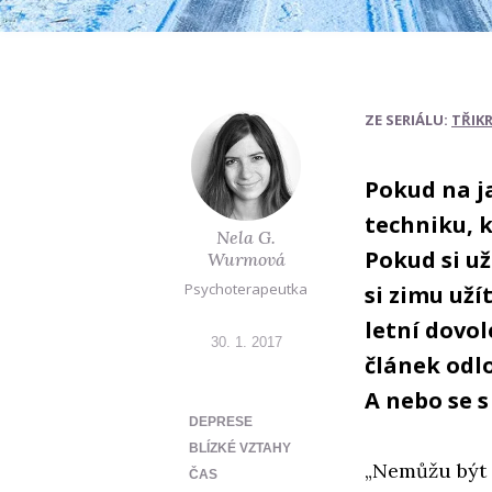
ZE SERIÁLU:
TŘIK
Pokud na j
techniku, 
Nela G.
Pokud si už
Wurmová
Psychoterapeutka
si zimu uží
letní dovol
30. 1. 2017
článek odlo
A nebo se s
DEPRESE
BLÍZKÉ VZTAHY
„Nemůžu být 
ČAS