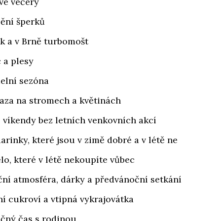
vé večery
ění šperků
k a v Brně turbomošt
 a plesy
elní sezóna
aza na stromech a květinách
 víkendy bez letních venkovních akcí
rinky, které jsou v zimě dobré a v létě ne
o, které v létě nekoupíte vůbec
ní atmosféra, dárky a předvánoční setkání
í cukroví a vtipná vykrajovátka
čný čas s rodinou