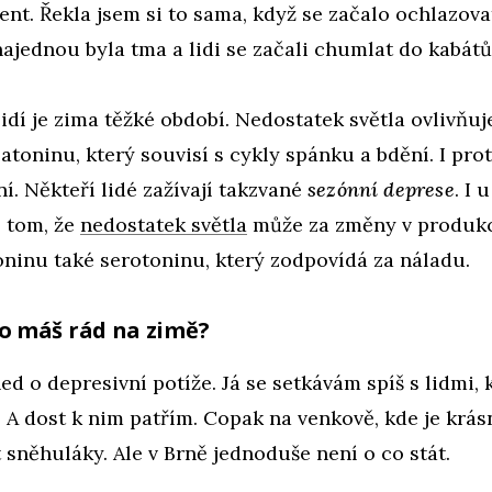
ent. Řekla jsem si to sama, když se začalo ochlazova
 najednou byla tma a lidi se začali chumlat do kabátů
idí je zima těžké období. Nedostatek světla ovlivňuj
toninu, který souvisí s cykly spánku a bdění. I pr
í. Někteří lidé zažívají takzvané
sezónní deprese
. I 
o tom, že
nedostatek světla
může za změny v produk
ninu také serotoninu, který zodpovídá za náladu.
Co máš rád na zimě?
ed o depresivní potíže. Já se setkávám spíš s lidmi, 
. A dost k nim patřím. Copak na venkově, kde je krá
t sněhuláky. Ale v Brně jednoduše není o co stát.