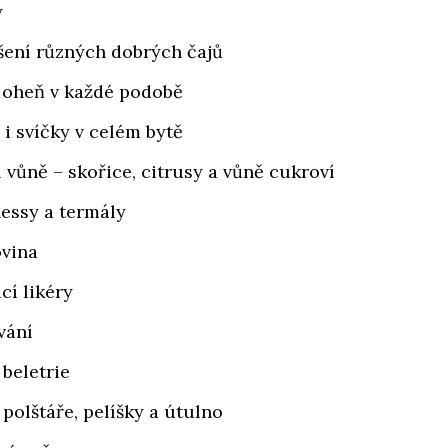
y
šení různých dobrých čajů
 oheň v každé podobě
 i svíčky v celém bytě
 vůně – skořice, citrusy a vůně cukroví
essy a termály
vina
í likéry
vání
 beletrie
 polštáře, pelíšky a útulno