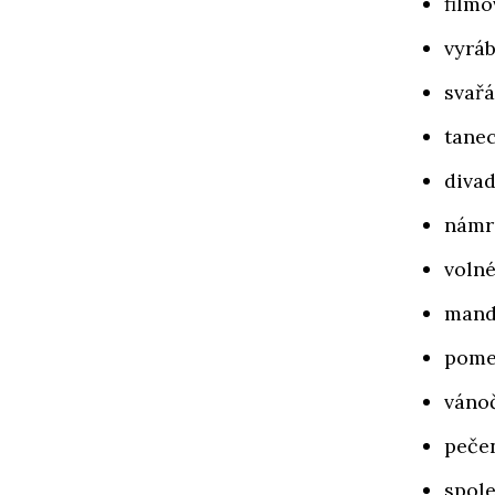
filmo
vyráb
svařá
tanec
divad
námr
volné
manda
pomel
vánoč
pečen
spole