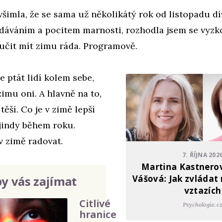
všimla, že se sama už několikátý rok od listopadu d
dáváním a pocitem marnosti, rozhodla jsem se vyzkou
učit mít zimu ráda. Programově.
e ptát lidí kolem sebe,
zimu oni. A hlavně na to,
těší. Co je v zimě lepší
 jindy během roku.
v zimě radovat.
7. ŘÍJNA 202
Martina Kastnerov
y vás zajímat
Vášová: Jak zvládat 
vztazích
Citlivé
Psychologie.c
hranice