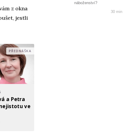
náboženství?
ívám z okna
30 min
šet, jestli
PŘEDNÁŠKA
6
á a Petra
nejistotu ve
z