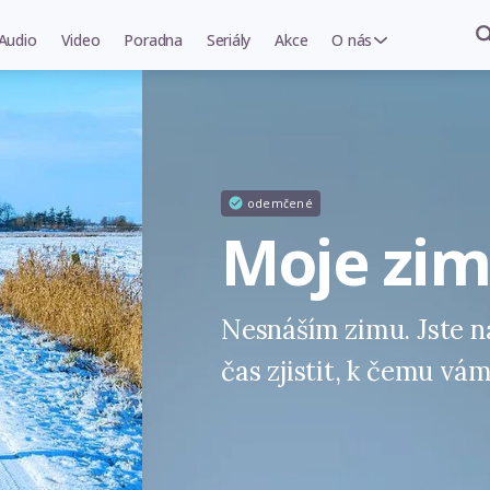
Audio
Video
Poradna
Seriály
Akce
O nás
odemčené
Moje zim
Nesnáším zimu. Jste n
čas zjistit, k čemu vá