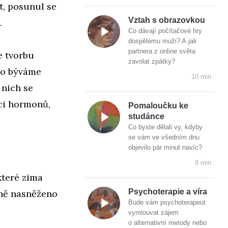
t, posunul se
Vztah s obrazovkou
.
Co dávají počítačové hry
dospělému muži? A jak
partnera z online světa
e tvorbu
zavolat zpátky?
oto býváme
10 min
u nich se
ci hormonů,
Pomaloučku ke
studánce
Co byste dělali vy, kdyby
se vám ve všedním dnu
objevilo pár minut navíc?
8 min
které zima
Psychoterapie a víra
sně nasněženo
Bude vám psychoterapeut
vymlouvat zájem
o alternativní metody nebo