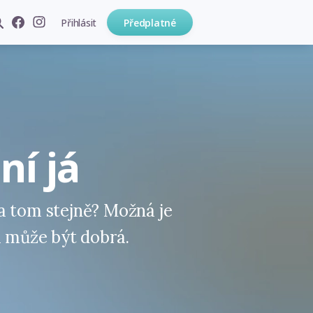
Přihlásit
Předplatné
ní já
a tom stejně? Možná je
m může být dobrá.