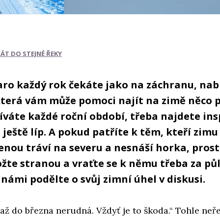
RÁT DO STEJNÉ ŘEKY
aro každý rok čekáte jako na záchranu, na
která vám může pomoci najít na zimě něco p
íváte každé roční období, třeba najdete insp
t ještě líp. A pokud patříte k těm, kteří zimu 
enou tráví na severu a nesnáší horka, prost
žte stranou a vraťte se k němu třeba za půl
 námi podělte o svůj zimní úhel v diskusi.
až do března nerudná. Vždyť je to škoda.“
Tohle neř