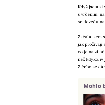
Když jsem si 
s vrčením, na
se dovedu na
Začala jsem s
jak prožívají 
co je na zimě 
než kdykoliv
Z čeho se dá 
Mohlo b