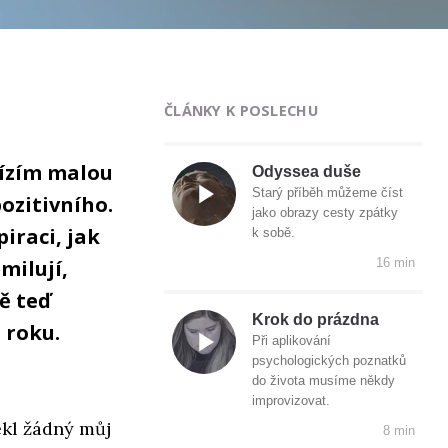
ČLÁNKY K POSLECHU
bízím malou
Odyssea duše
Starý příběh můžeme číst
ozitivního.
jako obrazy cesty zpátky
iraci, jak
k sobě.
milují,
16 min
ě teď
Krok do prázdna
 roku.
Při aplikování
psychologických poznatků
do života musíme někdy
improvizovat.
ekl žádný můj
8 min