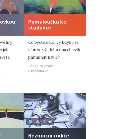
zovkou
Pomaloučku ke
studánce
ové hry
Co byste dělali vy, kdyby se
A jak
vám ve všedním dnu objevilo
 světa
pár minut navíc?
Lenka Šilerová
Psycholožka
á
odemčené
ď
Bezmocní rodiče