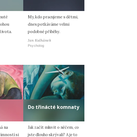
nuté
My, kdo pracujeme s dětmi,
mohou
dnes potkáváme velmi
života.
podobné příběhy.
Jan Kulhánek
Psycholog
Do třinácté komnaty
ná na
Jak začít mluvit o něčem, co
římností si
jste dlouho skrývali? A je to