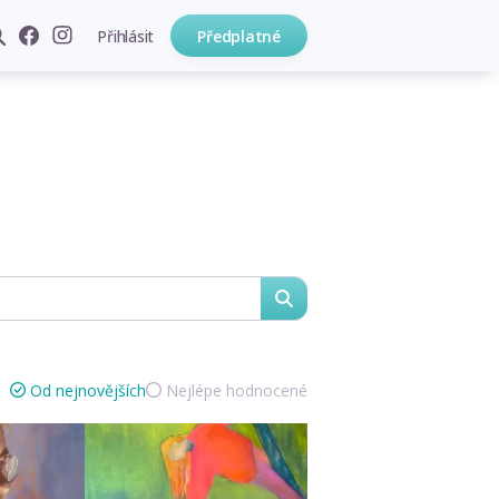
Přihlásit
Předplatné
hledat
Od nejnovějších
Nejlépe hodnocené