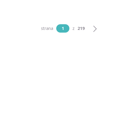
strana
1
z
219