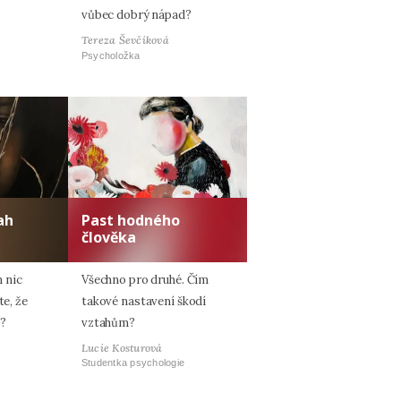
vůbec dobrý nápad?
Tereza Ševčíková
Psycholožka
ah
Past hodného
člověka
 nic
Všechno pro druhé. Čím
te, že
takové nastavení škodí
e?
vztahům?
Lucie Kosturová
Studentka psychologie