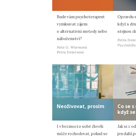
Bude vám psychoterapeut
Opravdu s
vymlouvat zájem
když s dr
o alternativní metody nebo
stejnou z
náboženství?
Petra Dete
Psycholožk
Nela G. Wurmová
Petra Detersová
Neoživovat, prosím
Co se s
když se
I v bezmoci o sobě člověk
Jak si z o
může rozhodovat, pokud se
jen další 