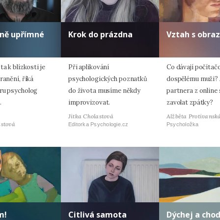
lně upřímné
Krok do prázdna
Vztah s obra
ta k blízkosti je
Při aplikování
Co dávají počítač
ranění, říká
psychologických poznatků
dospělému muži? 
ru psycholog
do života musíme někdy
partnera z online
.
improvizovat.
zavolat zpátky?
Jitka Cholastová
Alžběta Protivansk
astová
Editorka Psychologie.cz
Psycholožka
m!
Citlivá samota
Dýchej a cho