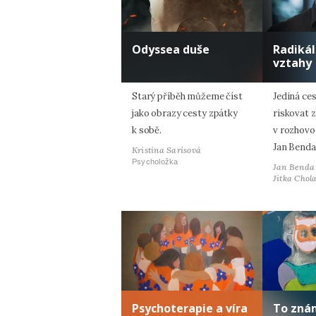
Odyssea duše
Radiká
vztahy
Starý příběh můžeme číst
Jediná ces
jako obrazy cesty zpátky
riskovat z
k sobě.
v rozhovo
Jan Benda
Kristina Sarisová
Psycholožka
Jan Benda
Jitka Chol
Psychoterapie a víra
To zná