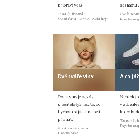
připraví včas.
seznamu 
Jana Šulistová
Lucie Bran
Stanislava Gabriel Waldštejn
Psychotera
Dvě tváře viny
A co já?
Pocit viny je někdy
Nehledejt
snesitelnější než to, co
v zaběhlé r
bychom si jinak museli
který bud
přiznat.
Tereza Le
Psychotera
Kristina Sarisová
Psycholožka