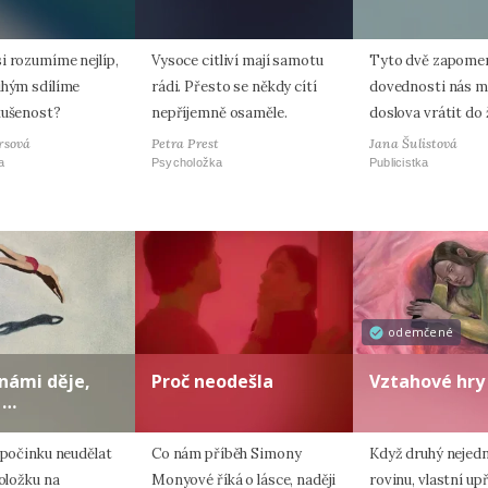
i rozumíme nejlíp,
Vysoce citliví mají samotu
Tyto dvě zapome
uhým sdílíme
rádi. Přesto se někdy cítí
dovednosti nás 
kušenost?
nepříjemně osaměle.
doslova vrátit do 
rsová
Petra Prest
Jana Šulistová
a
Psycholožka
Publicistka
odemčené
 námi děje,
Proč neodešla
Vztahové hry
 …
dpočinku neudělat
Co nám příběh Simony
Když druhý nejed
položku na
Monyové říká o lásce, naději
rovinu, vlastní up