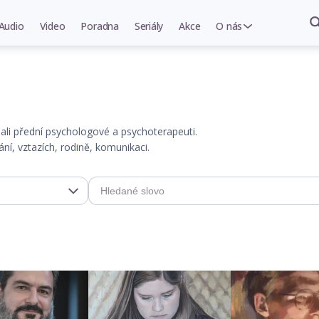
Audio
Video
Poradna
Seriály
Akce
O nás
psali přední psychologové a psychoterapeuti.
í, vztazích, rodině, komunikaci.