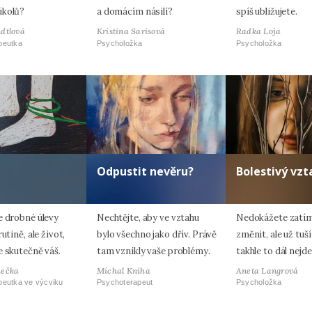
úkolů?
a domácím násilí?
spíš ubližujete.
dtlová
Kristina Sarisová
Radka Loja
peutka
Psycholožka
Psycholožka
Odpustit nevěru?
Bolestivý vzt
e drobné úlevy
Nechtějte, aby ve vztahu
Nedokážete zatím
utině, ale život,
bylo všechno jako dřív. Právě
změnit, ale už tuší
e skutečně váš.
tam vznikly vaše problémy.
takhle to dál nejd
hečka
Michal Kniha
Aneta Langrová
peutka ve výcviku
Psychoterapeut
Psycholožka