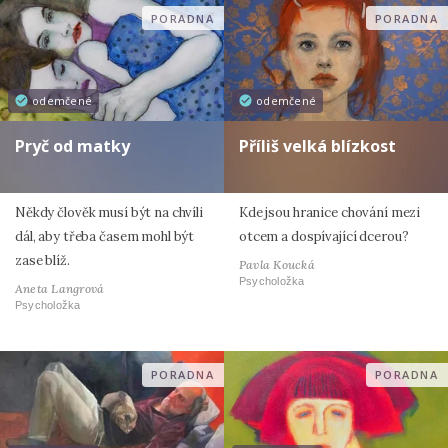
PORADNA
PORADNA
odemčené
odemčené
Pryč od matky
Příliš velká blízkost
Někdy člověk musí být na chvíli
Kde jsou hranice chování mezi
dál, aby třeba časem mohl být
otcem a dospívající dcerou?
zase blíž.
Pavla Koucká
Psycholožka
Aneta Langrová
Psycholožka
PORADNA
PORADNA