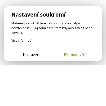
Nastavení soukromí
Můžeme povolit některé další služby pro analýzu
návštěvnosti? Svůj souhlas můžete kdykoliv změnit nebo
odvolat.
Více informací
.
Nastavení
Přijmout vše
Psychologové a psychoterapeuti na webu Psychologie.cz
sdílí své zkušenosti s lidmi, kterým se nemohou věnovat
osobně. Připojte se k nám, podporujeme se navzájem.
Díky.