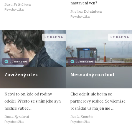
nastavení ven?
Bára Petříčková
Psycholožka
Pavlína Doležalová
Psycholožka
PORADNA
PORADNA
odemčené
odemčené
Zavržený otec
Nesnadný rozchod
Nebyl to on, kdo od rodiny
Chci odejít, ale bojím se
odešel. Přesto se s ním jeho syn
partnerovy reakce. Se všemi se
nechce vůbec …
rozhádal, už má jen mě …
Dana Kynclová
Pavla Koucká
Psycholožka
Psycholožka