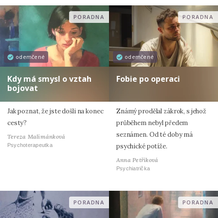
PORADNA
PORADNA
odemčené
odemčené
Kdy má smysl o vztah
Fobie po operaci
bojovat
Jak poznat, že jste došli na konec
Známý prodělal zákrok, s jehož
cesty?
průběhem nebyl předem
seznámen. Od té doby má
Tereza Malimánková
Psychoterapeutka
psychické potíže.
Anna Petříková
Psychiatrička
PORADNA
PORADNA