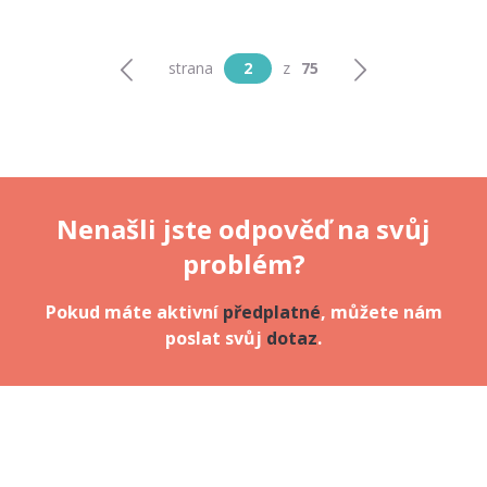
strana
2
z
75
Nenašli jste odpověď na svůj
problém?
Pokud máte aktivní
předplatné
, můžete nám
poslat svůj
dotaz
.