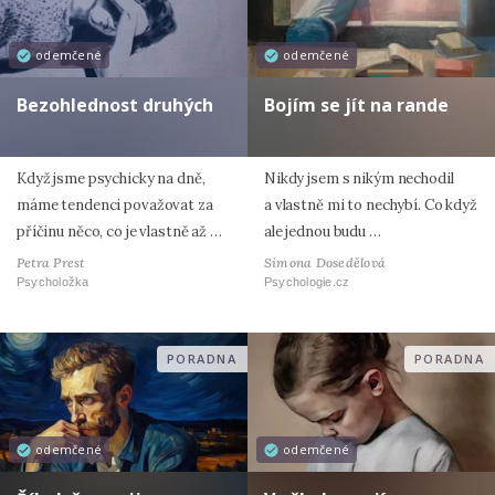
odemčené
odemčené
Bezohlednost druhých
Bojím se jít na rande
Když jsme psychicky na dně,
Nikdy jsem s nikým nechodil
máme tendenci považovat za
a vlastně mi to nechybí. Co když
příčinu něco, co je vlastně až …
ale jednou budu …
Petra Prest
Simona Dosedělová
Psycholožka
Psychologie.cz
PORADNA
PORADNA
odemčené
odemčené