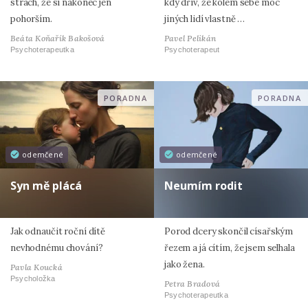
strach, že si nakonec jen
kdy dřív, že kolem sebe moc
pohorším.
jiných lidí vlastně …
Beáta Koňařík Bakošová
Pavel Pelikán
Psychoterapeutka
Psychoterapeut
PORADNA
PORADNA
odemčené
odemčené
Syn mě plácá
Neumím rodit
Jak odnaučit roční dítě
Porod dcery skončil císařským
nevhodnému chování?
řezem a já cítím, že jsem selhala
jako žena.
Pavla Koucká
Psycholožka
Petra Bradová
Psychoterapeutka