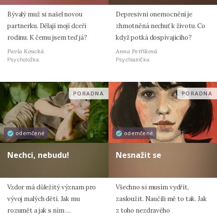
Bývalý muž si našel novou
Depresivní onemocnění je
partnerku. Dělají mojí dceři
zhmotněná nechuť k životu. Co
rodinu. K čemu jsem teď já?
když potká dospívajícího?
Pavla Koucká
Anna Petříková
Psycholožka
Psychiatrička
PORADNA
PORADNA
odemčené
odemčené
Nechci, nebudu!
Nesnažit se
Vzdor má důležitý význam pro
Všechno si musím vydřít,
vývoj malých dětí. Jak mu
zasloužit. Naučili mě to tak. Jak
rozumět a jak s ním …
z toho nezdravého