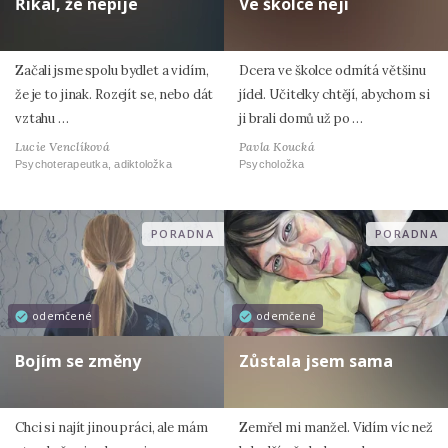
Říkal, že nepije
Ve školce nejí
Začali jsme spolu bydlet a vidím,
Dcera ve školce odmítá většinu
že je to jinak. Rozejít se, nebo dát
jídel. Učitelky chtějí, abychom si
vztahu …
ji brali domů už po …
Lucie Venclíková
Pavla Koucká
Psychoterapeutka, adiktoložka
Psycholožka
PORADNA
PORADNA
odemčené
odemčené
Bojím se změny
Zůstala jsem sama
Chci si najít jinou práci, ale mám
Zemřel mi manžel. Vidím víc než