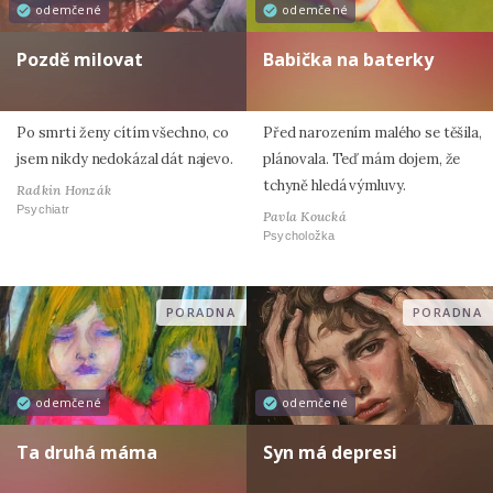
odemčené
odemčené
Pozdě milovat
Babička na baterky
Po smrti ženy cítím všechno, co
Před narozením malého se těšila,
jsem nikdy nedokázal dát najevo.
plánovala. Teď mám dojem, že
tchyně hledá výmluvy.
Radkin Honzák
Psychiatr
Pavla Koucká
Psycholožka
PORADNA
PORADNA
odemčené
odemčené
Ta druhá máma
Syn má depresi